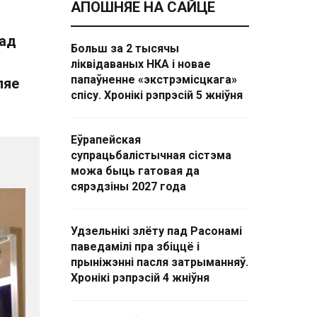
АПОШНЯЕ НА САЙЦЕ
 ад
Больш за 2 тысячы
ліквідаваных НКА і новае
папаўненне «экстрэмісцкага»
ляе
спісу. Хронікі рэпрэсій 5 жніўня
Еўрапейская
супрацьбалістычная сістэма
можа быць гатовая да
сярэдзіны 2027 года
Удзельнікі злёту пад Расонамі
паведамілі пра збіццё і
прыніжэнні пасля затрыманняў.
Хронікі рэпрэсій 4 жніўня