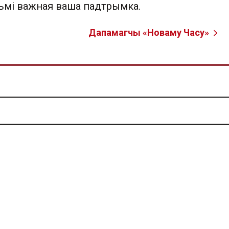
льмі важная ваша падтрымка.
Дапамагчы «Новаму Часу»