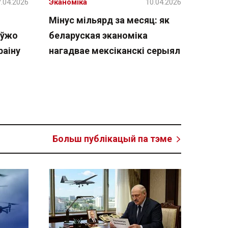
.04.2026
Эканоміка
10.04.2026
Мінус мільярд за месяц: як
 ўжо
беларуская эканоміка
раіну
нагадвае мексіканскі серыял
Больш публікацый па тэме