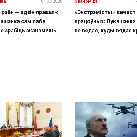
іка
01.05.2026
Эканоміка
17
 раён — адзін правал»:
«Экстрэмісты» замест
кашэнка сам сабе
працоўных: Лукашэнка
ае зрабіць эканамічны
не ведае, куды вядзе к