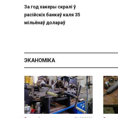
За год хакеры скралі ў
расійскіх банкаў каля 35
мільёнаў долараў
ЭКАНОМІКА