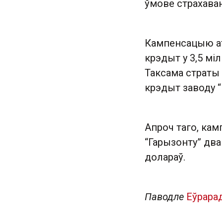
ўмове страхава
Кампенсацыю ат
крэдыт у 3,5 мі
Таксама страты
крэдыт заводу “
Апроч таго, ка
“Гарызонту” два
долараў.
Паводле
Еўрара