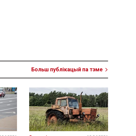
Больш публікацый па тэме