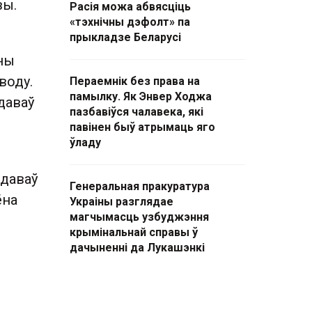
вы.
Расія можа абвясціць
«тэхнічны дэфолт» па
прыкладзе Беларусі
ны
воду.
Пераемнік без права на
памылку. Як Энвер Ходжа
даваў
пазбавіўся чалавека, які
павінен быў атрымаць яго
ўладу
ыдаваў
Генеральная пракуратура
ёна
Украіны разглядае
магчымасць узбуджэння
крымінальнай справы ў
дачыненні да Лукашэнкі