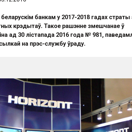
 беларускім банкам у 2017-2018 гадах страты
ных крэдытаў. Такое рашэнне змешчанае ў
на ад 30 лістапада 2016 года № 981, паведам
сылкай на прэс-службу ўраду.