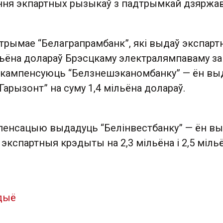
ння экпартных рызыкаў з падтрымкай дзяржа
рымае “Белаграпрамбанк”, які выдаў экспарт
льёна долараў Брэсцкаму электралямпаваму за
 кампенсуюць “Белзнешэканомбанку” — ён вы
Гарызонт” на суму 1,4 мільёна долараў.
мпенсацыю выдадуць “Белінвестбанку” — ён в
 экспартныя крэдыты на 2,3 мільёна і 2,5 міль
дыё