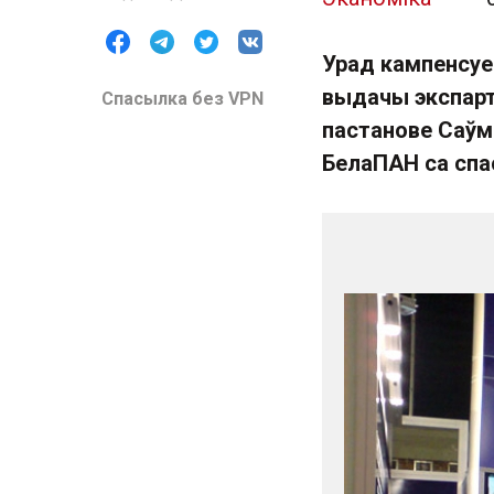
Урад кампенсуе
выдачы экспарт
Спасылка без VPN
пастанове Саўмі
БелаПАН са спа