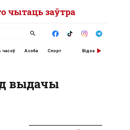
о чытаць заўтра
 часоў
Асоба
Спорт
Відэа
ад выдачы