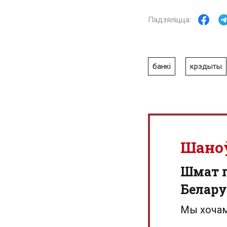
банкі
крэдыты
Шано
Шмат г
Белару
Мы хочам