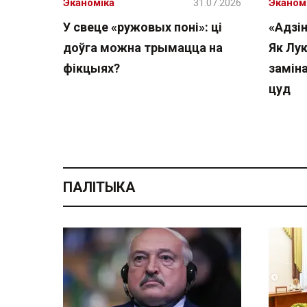
Эканоміка
31.07.2026
Эканом
У свеце «ружовых поні»: ці
«Адзін
доўга можна трымацца на
Як Лу
фікцыях?
замін
цуд
ПАЛІТЫКА