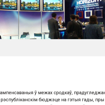
кампенсаваныя ў межах сродкаў, прадугледжа
 рэспубліканскім бюджэце на гэтыя гады, пры