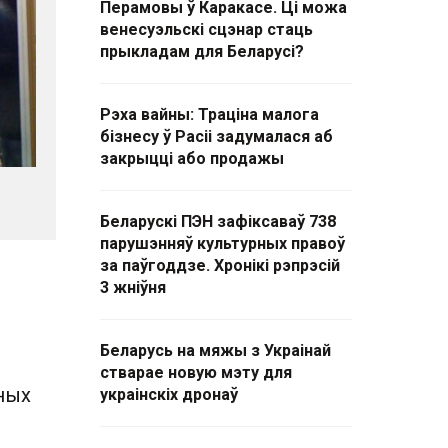
Перамовы ў Каракасе. Ці можа
венесуэльскі сцэнар стаць
прыкладам для Беларусі?
Рэха вайны: Траціна малога
бізнесу ў Расіі задумалася аб
закрыцці або продажы
Беларускі ПЭН зафіксаваў 738
парушэнняў культурных правоў
за паўгоддзе. Хронікі рэпрэсій
3 жніўня
Беларусь на мяжы з Украінай
стварае новую мэту для
ных
украінскіх дронаў