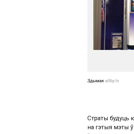
Здымак
allby.tv
Страты будуць 
на гэтыя мэты ў