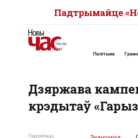
Падтрымайце «Но
Палітыка
Грам
Дзяржава кампе
крэдытаў «Гары
Эканоміка