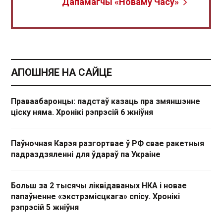
Дапамагчы «Новаму Часу»
АПОШНЯЕ НА САЙЦЕ
Праваабаронцы: падстаў казаць пра змяншэнне
ціску няма. Хронікі рэпрэсій 6 жніўня
Паўночная Карэя разгортвае ў РФ свае ракетныя
падраздзяленні для ўдараў па Украіне
Больш за 2 тысячы ліквідаваных НКА і новае
папаўненне «экстрэмісцкага» спісу. Хронікі
рэпрэсій 5 жніўня