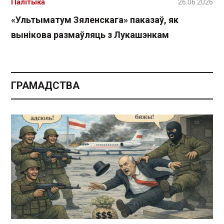
Палітыка
26.06.2026
«Ультыматум Зяленскага» паказаў, як
вынікова размаўляць з Лукашэнкам
ГРАМАДСТВА