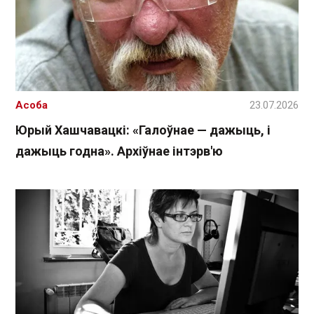
Асоба
23.07.2026
Юрый Хашчавацкі: «Галоўнае — дажыць, і
дажыць годна». Архіўнае інтэрв'ю