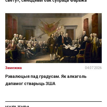
свету», смеццевы бак супраць Фаража
Замежжа
04.07.2026
Рэвалюцыя пад градусам. Як алкаголь
дапамог стварыць ЗША