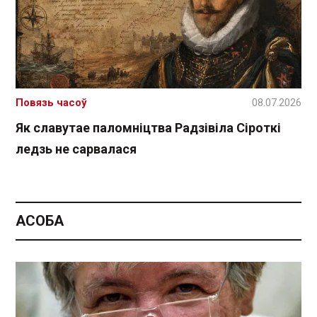
Повязь часоў
08.07.2026
Як славутае паломніцтва Радзівіла Сіроткі
ледзь не сарвалася
АСОБА