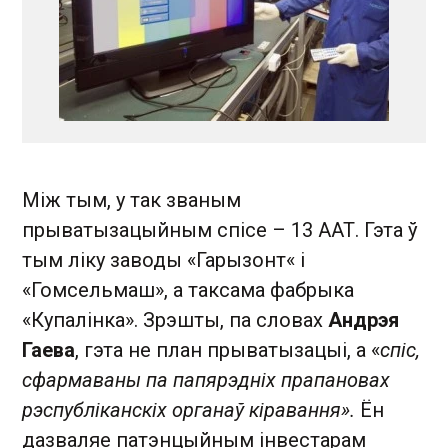
Між тым, у так званым
прыватызацыйным спісе – 13 ААТ. Гэта ў
тым ліку заводы «Гарызонт« і
«Гомсельмаш», а таксама фабрыка
«Купалінка». Зрэшты, па словах
Андрэя
Гаева
, гэта не план прыватызацыі, а «
спіс,
сфармаваны па папярэдніх прапановах
рэспубліканскіх органаў кіравання».
Ён
дазваляе патэнцыйным інвестарам