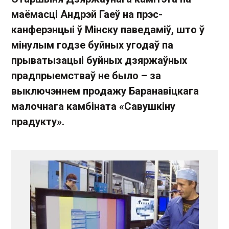
маёмасці Андрэй Гаеў на прэс-
канферэнцыі ў Мінску паведаміў, што ў
мінулым годзе буйных угодаў па
прыватызацыі буйных дзяржаўных
прадпрыемстваў не было – за
выключэннем продажу Баранавіцкага
малочнага камбіната «Савушкіну
прадукту».