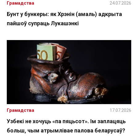
Грамадства
24.07.2026
Бунт у бункеры: як Хрэнін (амаль) адкрыта
пайшоў супраць Лукашэнкі
Грамадства
17.07.2026
Узбекі не хочуць «па пяцьсот». Ім заплацяць
больш, чым атрымлівае палова беларусаў?