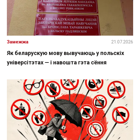
Замежжа
21.07.2026
Як беларускую мову вывучаюць у польскіх
універсітэтах — і навошта гэта сёння