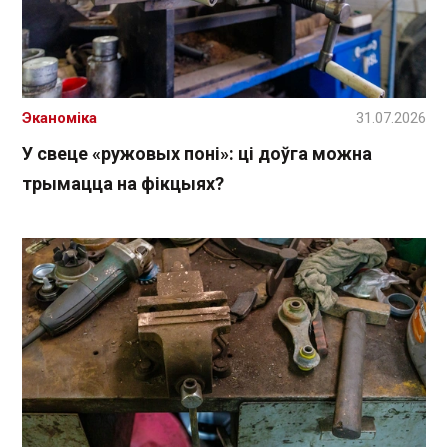
Эканоміка
31.07.2026
У свеце «ружовых поні»: ці доўга можна
трымацца на фікцыях?