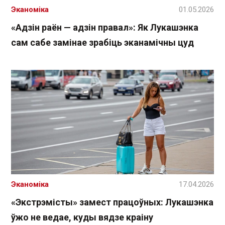
Эканоміка
01.05.2026
«Адзін раён — адзін правал»: Як Лукашэнка
сам сабе замінае зрабіць эканамічны цуд
Эканоміка
17.04.2026
«Экстрэмісты» замест працоўных: Лукашэнка
ўжо не ведае, куды вядзе краіну