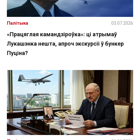
Палітыка
03.07.2026
«Працяглая камандзіроўка»: ці атрымаў
Лукашэнка нешта, апроч экскурсіі ў бункер
Пуціна?