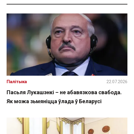
Палітыка
22.07.2026
Пасьля Лукашэнкі – не абавязкова свабода.
Як можа зьмяніцца ўлада ў Беларусі