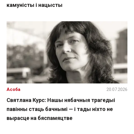
камуністы і нацысты
Асоба
20.07.2026
Святлана Курс: Нашы нябачныя трагедыі
павінны стаць бачнымі — і тады ніхто не
вырасце на бяспамяцтве