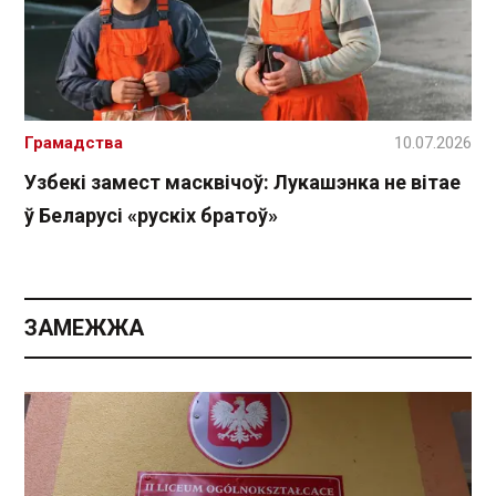
Грамадства
10.07.2026
Узбекі замест масквічоў: Лукашэнка не вітае
ў Беларусі «рускіх братоў»
ЗАМЕЖЖА