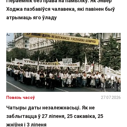
Пераемнік без права на памылку. Як Энвер
Ходжа пазбавіўся чалавека, які павінен быў
атрымаць яго ўладу
Повязь часоў
27.07.2026
Чатыры даты незалежнасьці. Як не
заблытацца ў 27 ліпеня, 25 сакавіка, 25
жніўня і 3 ліпеня