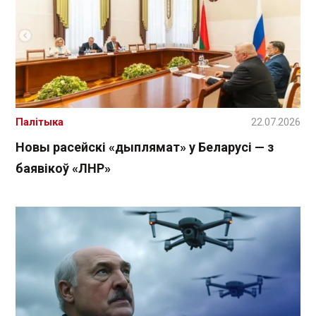
Палітыка
22.07.2026
Новы расейскі «дыплямат» у Беларусі — з
баявікоў «ЛНР»