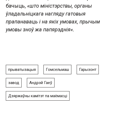
бачыць,
«што міністэрствы, органы
ўладальніцкага нагляду гатовыя
прапанаваць і на якіх умовах, прычым
умовы зноў жа папярэднія«.
прыватызацыя
Гомсельмаш
Гарызонт
завод
Андрэй Гаеў
Дзяржаўны камітэт па маёмасці