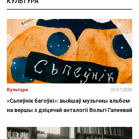
КУЛЬТУРА
Культура
20.07.2026
«Сьпеўнік багоўкі»: выйшаў музычны альбом
на вершы з дзіцячай анталогіі Вольгі Гапеевай