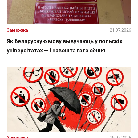
Замежжа
21.07.2026
Як беларускую мову вывучаюць у польскіх
універсітэтах — і навошта гэта сёння
Замежжа
19.07.2026