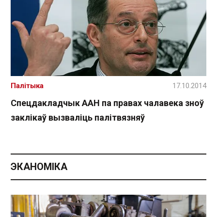
Палітыка
17.10.2014
Спецдакладчык ААН па правах чалавека зноў
заклікаў вызваліць палітвязняў
ЭКАНОМІКА