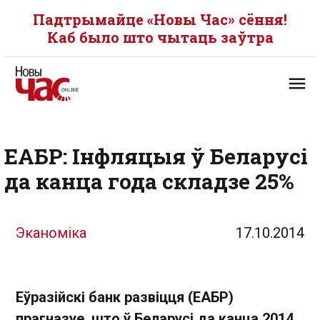
Падтрымайце «Новы Час» сёння!
Каб было што чытаць заўтра
ЕАБР: Інфляцыя ў Беларусі
да канца года складзе 25%
Эканоміка
17.10.2014
Еўразійскі банк развіцця (ЕАБР)
прагназуе, што ў Беларусі да канца 2014