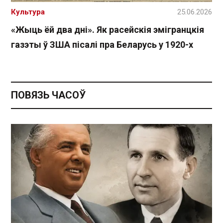
Культура
25.06.2026
«Жыць ёй два дні». Як расейскія эмігранцкія
газэты ў ЗША пісалі пра Беларусь у 1920-х
ПОВЯЗЬ ЧАСОЎ