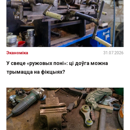
Эканоміка
31.07.2026
У свеце «ружовых поні»: ці доўга можна
трымацца на фікцыях?