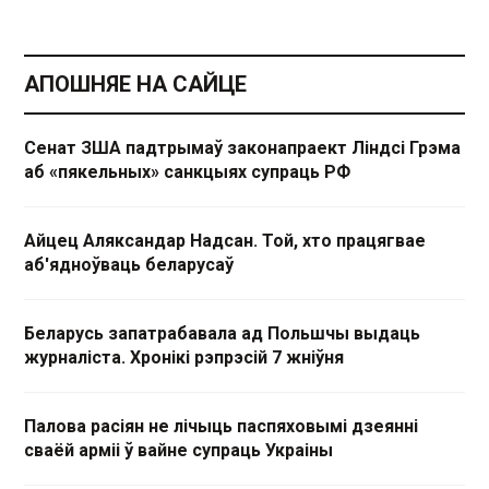
АПОШНЯЕ НА САЙЦЕ
Сенат ЗША падтрымаў законапраект Ліндсі Грэма
аб «пякельных» санкцыях супраць РФ
Айцец Аляксандар Надсан. Той, хто працягвае
аб'ядноўваць беларусаў
Беларусь запатрабавала ад Польшчы выдаць
журналіста. Хронікі рэпрэсій 7 жніўня
Палова расіян не лічыць паспяховымі дзеянні
сваёй арміі ў вайне супраць Украіны