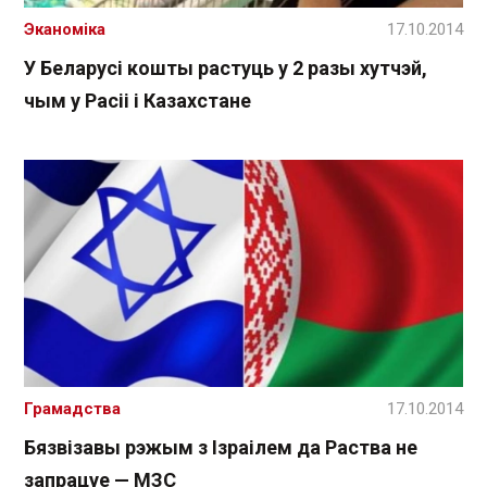
Эканоміка
17.10.2014
У Беларусі кошты растуць у 2 разы хутчэй,
чым у Расіі і Казахстане
Грамадства
17.10.2014
Бязвізавы рэжым з Ізраілем да Раства не
запрацуе — МЗС