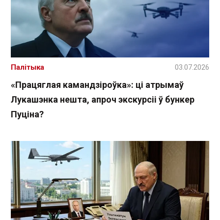
Палітыка
03.07.2026
«Працяглая камандзіроўка»: ці атрымаў
Лукашэнка нешта, апроч экскурсіі ў бункер
Пуціна?