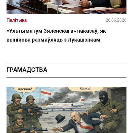
Палітыка
26.06.2026
«Ультыматум Зяленскага» паказаў, як
вынікова размаўляць з Лукашэнкам
ГРАМАДСТВА