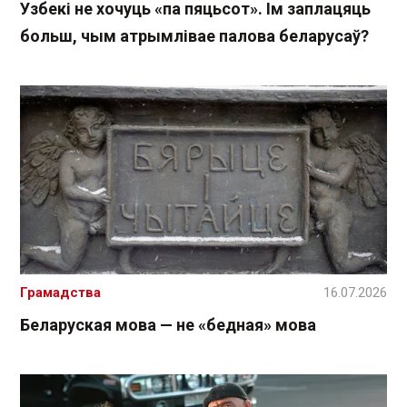
Узбекі не хочуць «па пяцьсот». Ім заплацяць
больш, чым атрымлівае палова беларусаў?
Грамадства
16.07.2026
Беларуская мова — не «бедная» мова