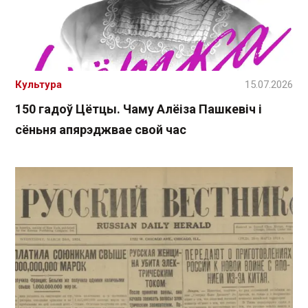
Культура
15.07.2026
150 гадоў Цётцы. Чаму Алёіза Пашкевіч і
сёньня апярэджвае свой час