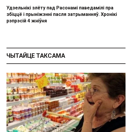
Удзельнікі злёту пад Расонамі паведамілі пра
збіццё і прыніжэнні пасля затрыманняў. Хронікі
рэпрэсій 4 жніўня
ЧЫТАЙЦЕ ТАКСАМА