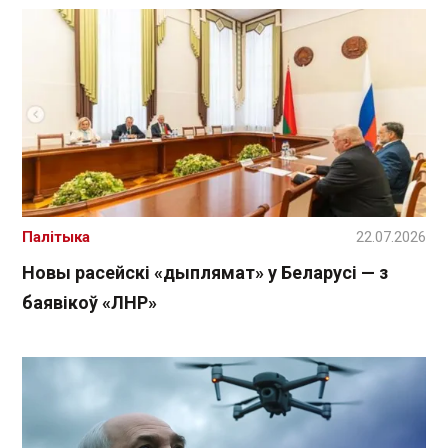
Палітыка
22.07.2026
Новы расейскі «дыплямат» у Беларусі — з
баявікоў «ЛНР»