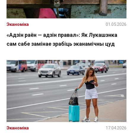
Эканоміка
01.05.2026
«Адзін раён — адзін правал»: Як Лукашэнка
сам сабе замінае зрабіць эканамічны цуд
Эканоміка
17.04.2026