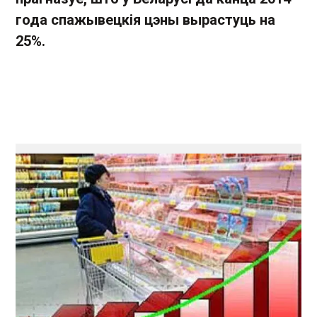
года спажывецкія цэны вырастуць на
25%.