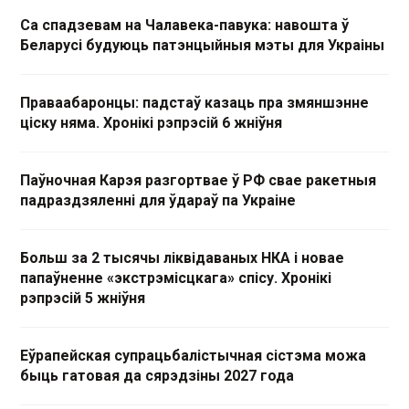
Са спадзевам на Чалавека-павука: навошта ў
Беларусі будуюць патэнцыйныя мэты для Украіны
Праваабаронцы: падстаў казаць пра змяншэнне
ціску няма. Хронікі рэпрэсій 6 жніўня
Паўночная Карэя разгортвае ў РФ свае ракетныя
падраздзяленні для ўдараў па Украіне
Больш за 2 тысячы ліквідаваных НКА і новае
папаўненне «экстрэмісцкага» спісу. Хронікі
рэпрэсій 5 жніўня
Еўрапейская супрацьбалістычная сістэма можа
быць гатовая да сярэдзіны 2027 года