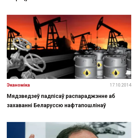
Эканоміка
17.10.2014
Мядзведзеў падпісаў распараджэнне аб
захаванні Беларуссю нафтапошлінаў