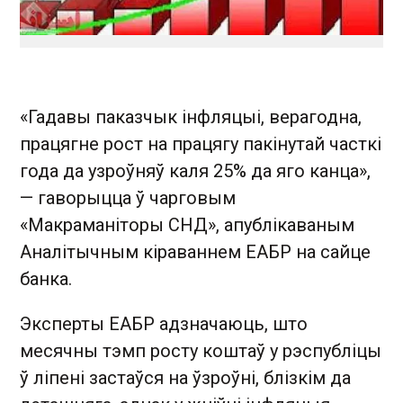
«Гадавы паказчык інфляцыі, верагодна,
працягне рост на працягу пакінутай часткі
года да узроўняў каля 25% да яго канца»,
— гаворыцца ў чарговым
«Макраманіторы СНД», апублікаваным
Аналітычным кіраваннем ЕАБР на сайце
банка.
Эксперты ЕАБР адзначаюць, што
месячны тэмп росту коштаў у рэспубліцы
ў ліпені застаўся на ўзроўні, блізкім да