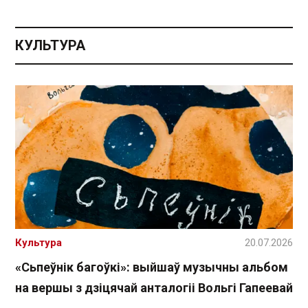
КУЛЬТУРА
Культура
20.07.2026
«Сьпеўнік багоўкі»: выйшаў музычны альбом
на вершы з дзіцячай анталогіі Вольгі Гапеевай