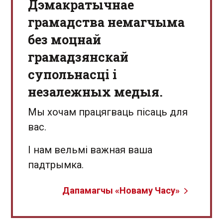
Дэмакратычнае
грамадства немагчыма
без моцнай
грамадзянскай
супольнасці і
незалежных медыя.
Мы хочам працягваць пісаць для
вас.
І нам вельмі важная ваша
падтрымка.
Дапамагчы «Новаму Часу»