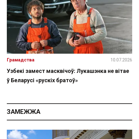
Грамадства
10.07.2026
Узбекі замест масквічоў: Лукашэнка не вітае
ў Беларусі «рускіх братоў»
ЗАМЕЖЖА