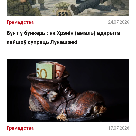
Грамадства
24.07.2026
Бунт у бункеры: як Хрэнін (амаль) адкрыта
пайшоў супраць Лукашэнкі
Грамадства
17.07.2026