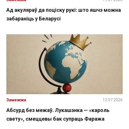
Ад акуляраў да поціску рукі: што яшчэ можна
забараніць у Беларусі
Замежжа
12.07.2026
Абсурд без межаў. Лукашэнка — «кароль
свету», смеццевы бак супраць Фаража