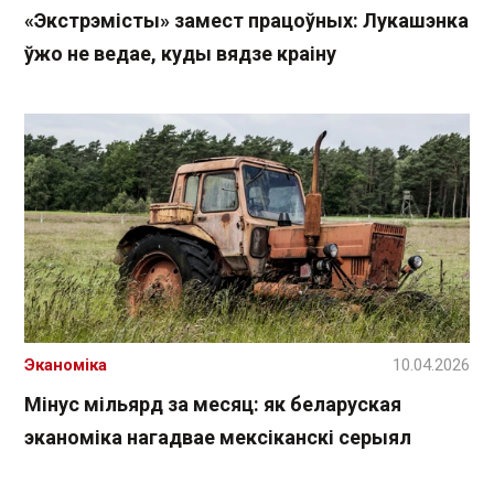
«Экстрэмісты» замест працоўных: Лукашэнка
ўжо не ведае, куды вядзе краіну
Эканоміка
10.04.2026
Мінус мільярд за месяц: як беларуская
эканоміка нагадвае мексіканскі серыял