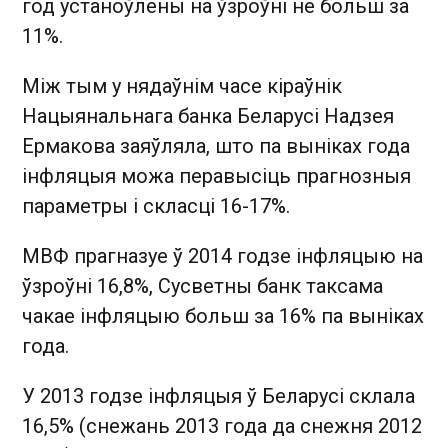
год устаноўлены на ўзроўні не больш за
11%.
Між тым у нядаўнім часе кіраўнік
Нацыянальнага банка Беларусі Надзея
Ермакова заяўляла, што па выніках года
інфляцыя можа перавысіць прагнозныя
параметры і скласці 16-17%.
МВФ прагназуе ў 2014 годзе інфляцыю на
ўзроўні 16,8%, Сусветны банк таксама
чакае інфляцыю больш за 16% па выніках
года.
У 2013 годзе інфляцыя ў Беларусі склала
16,5% (снежань 2013 года да снежня 2012