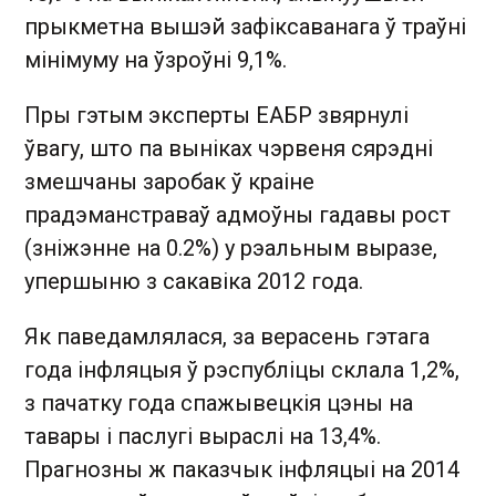
прыкметна вышэй зафіксаванага ў траўні
мінімуму на ўзроўні 9,1%.
Пры гэтым эксперты ЕАБР звярнулі
ўвагу, што па выніках чэрвеня сярэдні
змешчаны заробак ў краіне
прадэманстраваў адмоўны гадавы рост
(зніжэнне на 0.2%) у рэальным выразе,
упершыню з сакавіка 2012 года.
Як паведамлялася, за верасень гэтага
года інфляцыя ў рэспубліцы склала 1,2%,
з пачатку года спажывецкія цэны на
тавары і паслугі выраслі на 13,4%.
Прагнозны ж паказчык інфляцыі на 2014