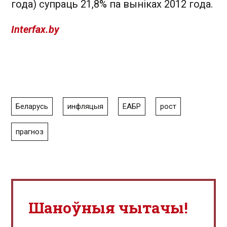
года) супраць 21,8% па выніках 2012 года.
Іnterfax.by
Беларусь
инфляцыя
ЕАБР
рост
прагноз
Шаноўныя чытачы!