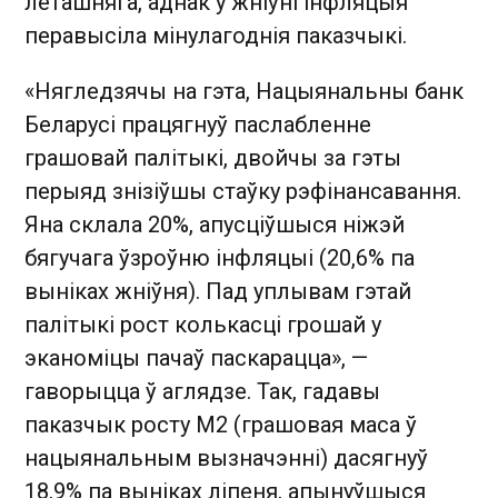
леташняга, аднак у жніўні інфляцыя
перавысіла мінулагоднія паказчыкі.
«Нягледзячы на гэта, Нацыянальны банк
Беларусі працягнуў паслабленне
грашовай палітыкі, двойчы за гэты
перыяд знізіўшы стаўку рэфінансавання.
Яна склала 20%, апусціўшыся ніжэй
бягучага ўзроўню інфляцыі (20,6% па
выніках жніўня). Пад уплывам гэтай
палітыкі рост колькасці грошай у
эканоміцы пачаў паскарацца», —
гаворыцца ў аглядзе. Так, гадавы
паказчык росту М2 (грашовая маса ў
нацыянальным вызначэнні) дасягнуў
18,9% па выніках ліпеня, апынуўшыся