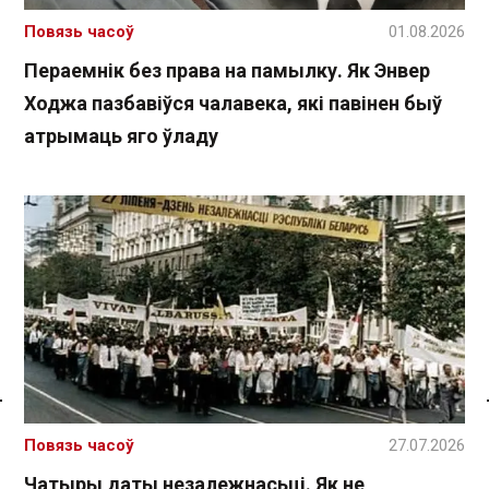
Повязь часоў
01.08.2026
Пераемнік без права на памылку. Як Энвер
Ходжа пазбавіўся чалавека, які павінен быў
атрымаць яго ўладу
Спасылка без VPN
Повязь часоў
27.07.2026
Чатыры даты незалежнасьці. Як не