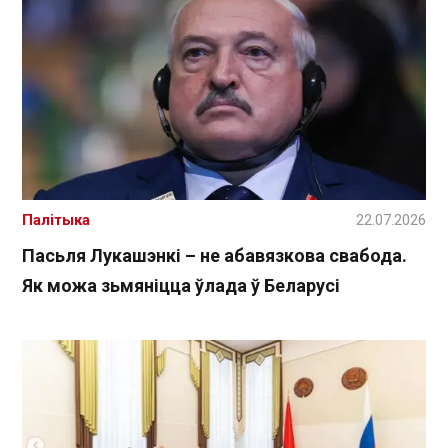
Палітыка
22.07.2026
Пасьля Лукашэнкі – не абавязкова свабода.
Як можа зьмяніцца ўлада ў Беларусі