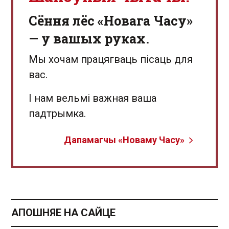
Сёння лёс «Новага Часу»
— у вашых руках.
Мы хочам працягваць пісаць для
вас.
І нам вельмі важная ваша
падтрымка.
Дапамагчы «Новаму Часу»
АПОШНЯЕ НА САЙЦЕ