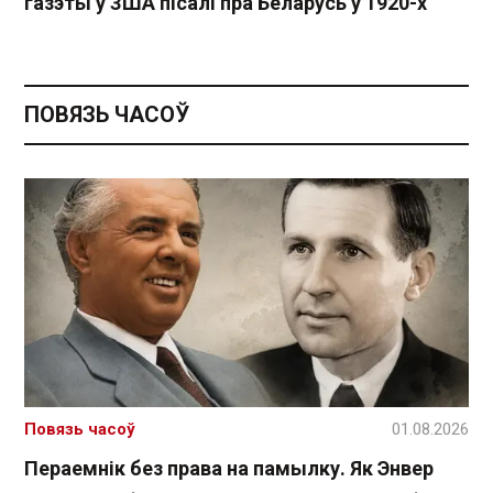
газэты ў ЗША пісалі пра Беларусь у 1920-х
ПОВЯЗЬ ЧАСОЎ
Повязь часоў
01.08.2026
Пераемнік без права на памылку. Як Энвер