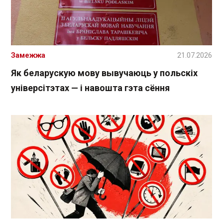
Замежжа
21.07.2026
Як беларускую мову вывучаюць у польскіх
універсітэтах — і навошта гэта сёння