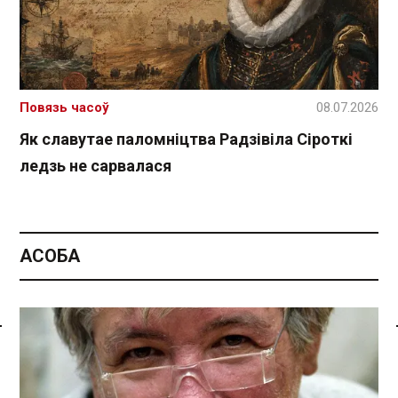
Повязь часоў
08.07.2026
Як славутае паломніцтва Радзівіла Сіроткі
ледзь не сарвалася
АСОБА
Спасылка без VPN