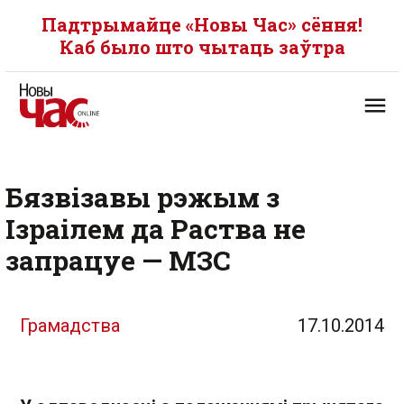
Падтрымайце «Новы Час» сёння!
Каб было што чытаць заўтра
Бязвізавы рэжым з
Ізраілем да Раства не
запрацуе — МЗС
Грамадства
17.10.2014