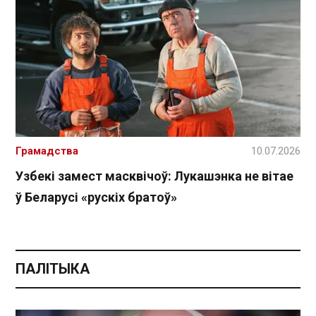
Грамадства
10.07.2026
Узбекі замест масквічоў: Лукашэнка не вітае
ў Беларусі «рускіх братоў»
ПАЛІТЫКА