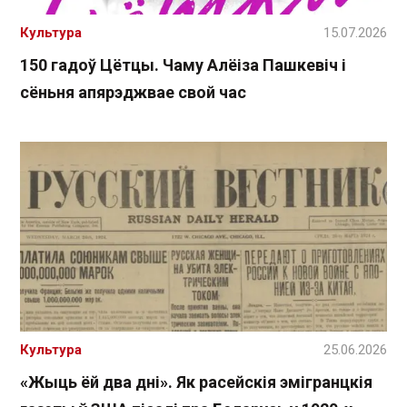
Культура
15.07.2026
150 гадоў Цётцы. Чаму Алёіза Пашкевіч і
сёньня апярэджвае свой час
Культура
25.06.2026
«Жыць ёй два дні». Як расейскія эмігранцкія