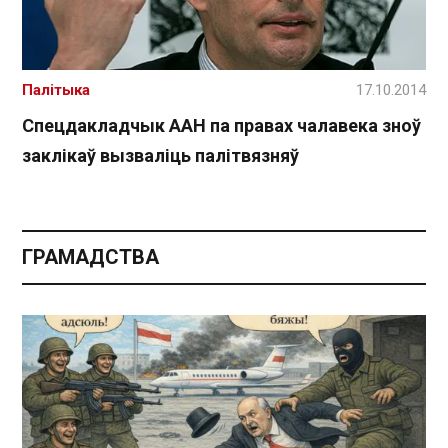
Палітыка
17.10.2014
Спецдакладчык ААН па правах чалавека зноў
заклікаў вызваліць палітвязняў
ГРАМАДСТВА