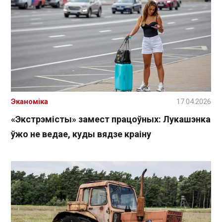
Эканоміка
17.04.2026
«Экстрэмісты» замест працоўных: Лукашэнка
ўжо не ведае, куды вядзе краіну