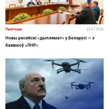
Палітыка
22.07.2026
Новы расейскі «дыплямат» у Беларусі — з
баявікоў «ЛНР»