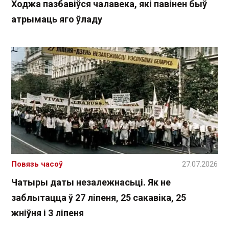
Ходжа пазбавіўся чалавека, які павінен быў
атрымаць яго ўладу
Повязь часоў
27.07.2026
Чатыры даты незалежнасьці. Як не
заблытацца ў 27 ліпеня, 25 сакавіка, 25
жніўня і 3 ліпеня