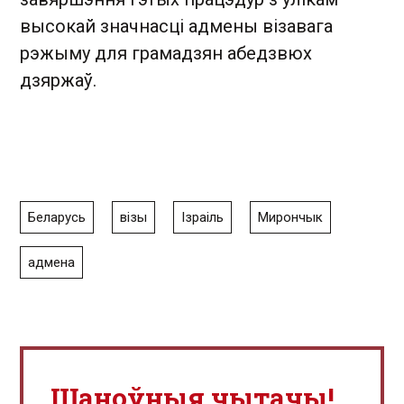
высокай значнасці адмены візавага
рэжыму для грамадзян абедзвюх
дзяржаў.
Беларусь
візы
Ізраіль
Мирончык
адмена
Шаноўныя чытачы!