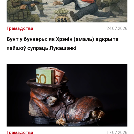
Грамадства
24.07.2026
Бунт у бункеры: як Хрэнін (амаль) адкрыта
пайшоў супраць Лукашэнкі
Грамадства
17.07.2026