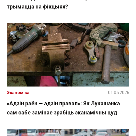
трымацца на фікцыях?
Эканоміка
01.05.2026
«Адзін раён — адзін правал»: Як Лукашэнка
сам сабе замінае зрабіць эканамічны цуд