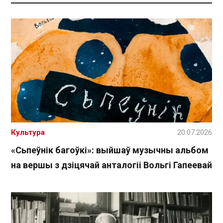
Культура
20.07.2026
«Сьпеўнік багоўкі»: выйшаў музычны альбом
на вершы з дзіцячай анталогіі Вольгі Гапеевай