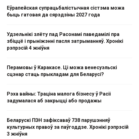
Еўрапейская супрацьбалістычная сістэма можа
быць гатовая да сярэдзіны 2027 года
Удзельнікі злёту пад Расонамі паведамілі пра
збіццё і прыніжэнні пасля затрыманняў. Хронікі
рэпрэсій 4 жніўня
Перамовы ў Каракасе. Ці можа венесуэльскі
сцэнар стаць прыкладам для Беларусі?
Рэха вайны: Траціна малога бізнесу ў Расіі
задумалася аб закрыцці або продажы
Беларускі ПЭН зафіксаваў 738 парушэнняў
культурных правоў за паўгоддзе. Хронікі рэпрэсій
3 жніўня