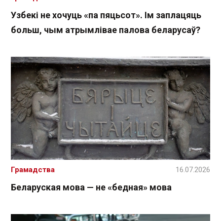
Узбекі не хочуць «па пяцьсот». Ім заплацяць
больш, чым атрымлівае палова беларусаў?
Грамадства
16.07.2026
Беларуская мова — не «бедная» мова