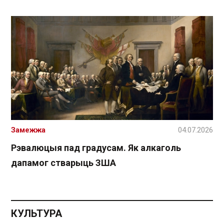
Замежжа
04.07.2026
Рэвалюцыя пад градусам. Як алкаголь
дапамог стварыць ЗША
КУЛЬТУРА