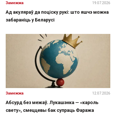
Замежжа
19.07.2026
Ад акуляраў да поціску рукі: што яшчэ можна
забараніць у Беларусі
Замежжа
12.07.2026
Абсурд без межаў. Лукашэнка — «кароль
свету», смеццевы бак супраць Фаража