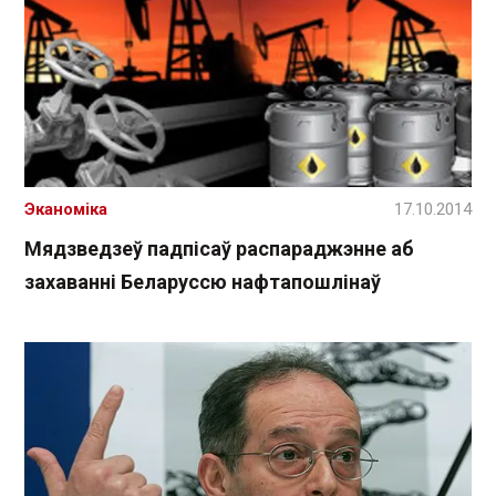
Эканоміка
17.10.2014
Мядзведзеў падпісаў распараджэнне аб
захаванні Беларуссю нафтапошлінаў