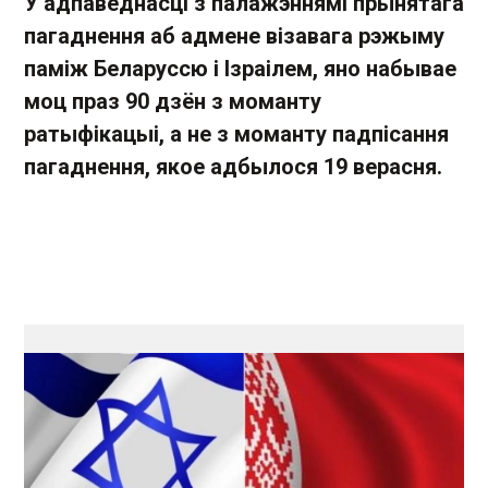
У адпаведнасці з палажэннямі прынятага
пагаднення аб адмене візавага рэжыму
паміж Беларуссю і Ізраілем, яно набывае
моц праз 90 дзён з моманту
ратыфікацыі, а не з моманту падпісання
пагаднення, якое адбылося 19 верасня.