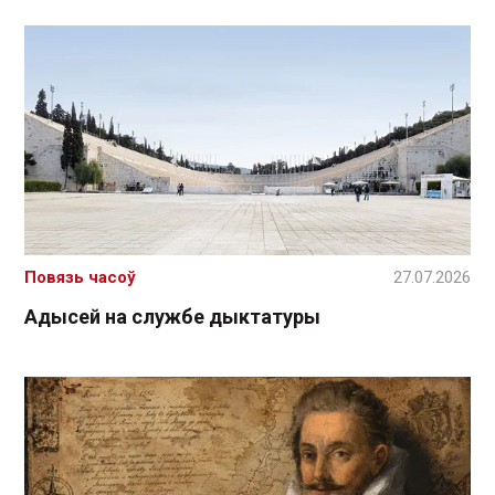
Повязь часоў
27.07.2026
Адысей на службе дыктатуры