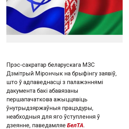
Прэс-сакратар беларускага МЗС
Дзмітрый Мірончык на брыфінгу заявіў,
што ў адпаведнасці з палажэннямі
дакумента бакі абавязаны
першапачаткова ажыццявіць
ўнутрыдзяржаўныя працэдуры,
неабходныя для яго ўступлення ў
дзеянне, паведамляе
БелТА
.