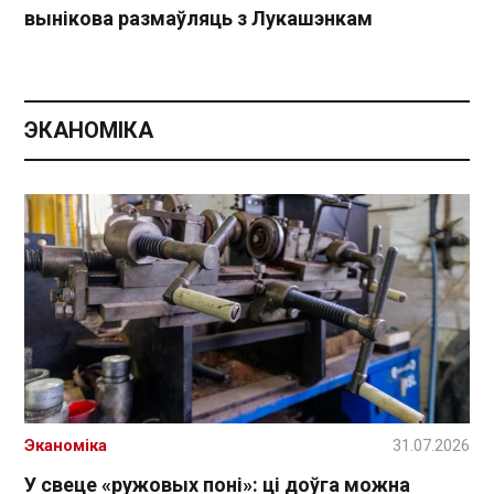
вынікова размаўляць з Лукашэнкам
ЭКАНОМІКА
Эканоміка
31.07.2026
У свеце «ружовых поні»: ці доўга можна