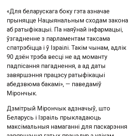
«Для беларускага боку гэта азначае
прыняцце Нацыянальным сходам закона
аб ратыфікацыі. Па наяўнай інфармацыі,
ўзгадненне з парламентам таксама
спатрэбіцца і ў Ізраілі. Такім чынам, адлік
90 дзён трэба весці не ад моманту
падпісання пагаднення, а ад даты
завяршэння працэсу ратыфікацыі
абедзвюма бакамі», — паведаміў
Мірончык.
Дзмітрый Мірончык адзначыў, што
Беларусь і Ізраіль прыкладаюць
максімальныя намаганні для паскарэння
завяршэння гэтых працэдур з улікам