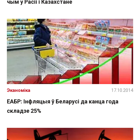
чым у Расіі і Казахстане
Эканоміка
17.10.2014
ЕАБР: Інфляцыя ў Беларусі да канца года
складзе 25%