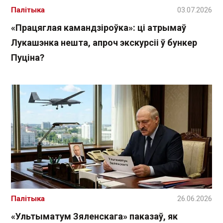
Палітыка
03.07.2026
«Працяглая камандзіроўка»: ці атрымаў
Лукашэнка нешта, апроч экскурсіі ў бункер
Пуціна?
Палітыка
26.06.2026
«Ультыматум Зяленскага» паказаў, як