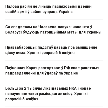
Палова расіян не лічыць паспяховымі дзеянні
сваёй арміі ў вайне супраць Украіны
Са спадзевам на Чалавека-павука: навошта ў
Беларусі будуюць патэнцыйныя мэты для Украіны
Праваабаронцы: падстаў казаць пра змяншэнне
ціску няма. Хронікі рэпрэсій 6 жніўня
Паўночная Карэя разгортвае ў РФ свае ракетныя
падраздзяленні для ўдараў па Украіне
Больш за 2 тысячы ліквідаваных НКА і новае
папаўненне «экстрэмісцкага» спісу. Хронікі
рэпрэсій 5 жніўня