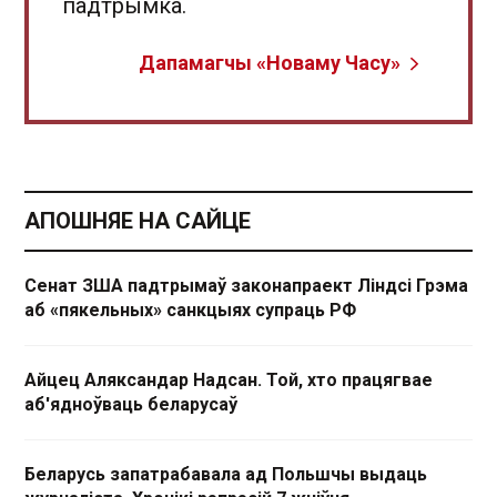
падтрымка.
Дапамагчы «Новаму Часу»
АПОШНЯЕ НА САЙЦЕ
Сенат ЗША падтрымаў законапраект Ліндсі Грэма
аб «пякельных» санкцыях супраць РФ
Айцец Аляксандар Надсан. Той, хто працягвае
аб'ядноўваць беларусаў
Беларусь запатрабавала ад Польшчы выдаць