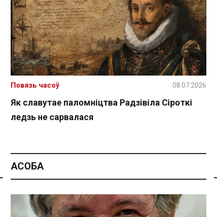
Повязь часоў
08.07.2026
Як славутае паломніцтва Радзівіла Сіроткі
ледзь не сарвалася
АСОБА
Спасылка без VPN