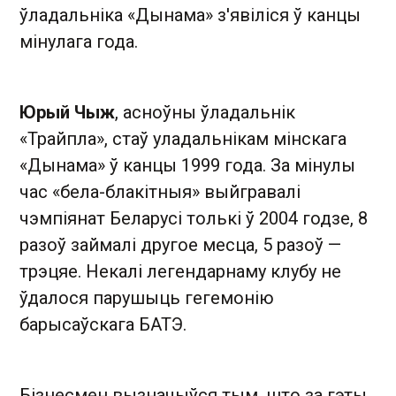
ўладальніка «Дынама» з'явіліся ў канцы
мінулага года.
Юрый Чыж
, асноўны ўладальнік
«Трайпла», стаў уладальнікам мінскага
«Дынама» ў канцы 1999 года. За мінулы
час «бела-блакітныя» выйгравалі
чэмпіянат Беларусі толькі ў 2004 годзе, 8
разоў займалі другое месца, 5 разоў —
трэцяе. Некалі легендарнаму клубу не
ўдалося парушыць гегемонію
барысаўскага БАТЭ.
Бізнесмен вызначыўся тым, што за гэты