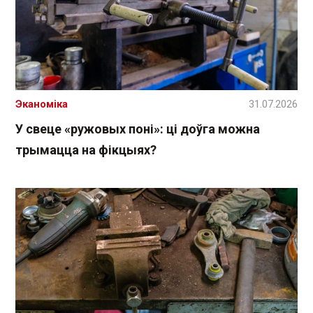
Эканоміка
31.07.2026
У свеце «ружовых поні»: ці доўга можна
трымацца на фікцыях?