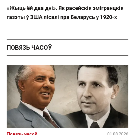
«Жыць ёй два дні». Як расейскія эмігранцкія
газэты ў ЗША пісалі пра Беларусь у 1920-х
ПОВЯЗЬ ЧАСОЎ
Повязь часоў
01.08.2026