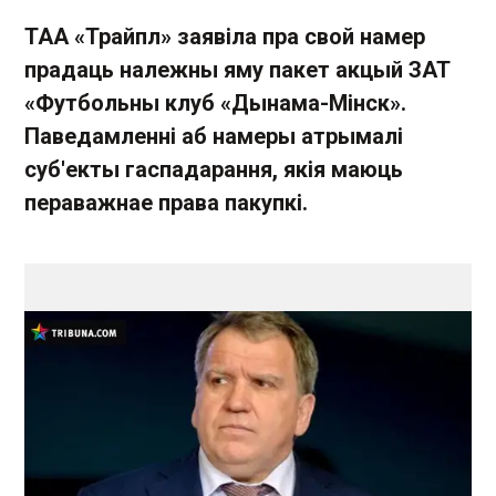
ТАА «Трайпл» заявіла пра свой намер
прадаць належны яму пакет акцый ЗАТ
«Футбольны клуб «Дынама-Мінск».
Паведамленні аб намеры атрымалі
суб'екты гаспадарання, якія маюць
пераважнае права пакупкі.