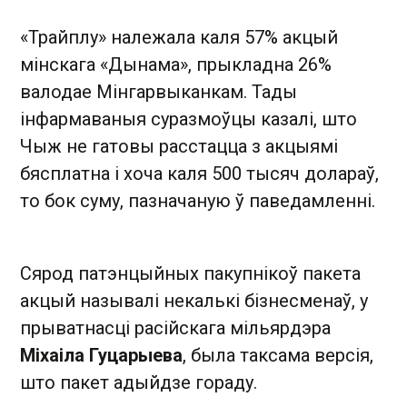
«Трайплу» належала каля 57% акцый
мінскага «Дынама», прыкладна 26%
валодае Мінгарвыканкам. Тады
інфармаваныя суразмоўцы казалі, што
Чыж не гатовы расстацца з акцыямі
бясплатна і хоча каля 500 тысяч долараў,
то бок суму, пазначаную ў паведамленні.
Сярод патэнцыйных пакупнікоў пакета
акцый называлі некалькі бізнесменаў, у
прыватнасці расійскага мільярдэра
Міхаіла Гуцарыева
, была таксама версія,
што пакет адыйдзе гораду.