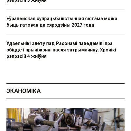
рэпрэсій 5 жніўня
Еўрапейская супрацьбалістычная сістэма можа
быць гатовая да сярэдзіны 2027 года
Удзельнікі злёту пад Расонамі паведамілі пра
збіццё і прыніжэнні пасля затрыманняў. Хронікі
рэпрэсій 4 жніўня
ЭКАНОМІКА