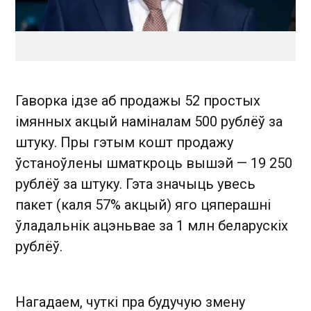
Гаворка ідзе аб продажы 52 простых
імянных акцый наміналам 500 рублёў за
штуку. Пры гэтым кошт продажу
ўстаноўлены шматкроць вышэй — 19 250
рублёў за штуку. Гэта значыць увесь
пакет (каля 57% акцый) яго цяперашні
ўладальнік ацэньвае за 1 млн беларускіх
рублёў.
Нагадаем, чуткі пра будучую змену