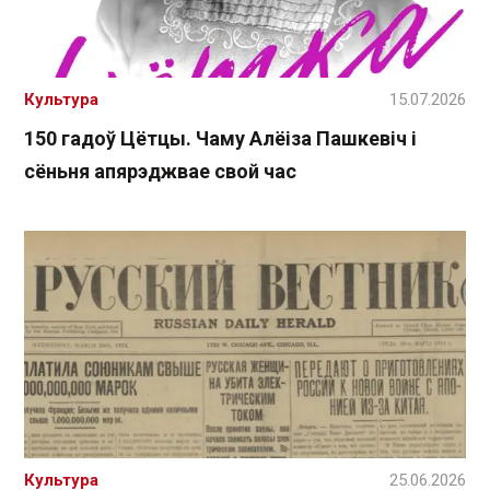
Культура
15.07.2026
150 гадоў Цётцы. Чаму Алёіза Пашкевіч і
сёньня апярэджвае свой час
Культура
25.06.2026