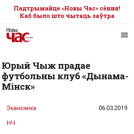
Падтрымайце «Новы Час» сёння!
Каб было што чытаць заўтра
Юрый Чыж прадае
футбольны клуб «Дынама-
Мінск»
Эканоміка
06.03.2019
НЧ