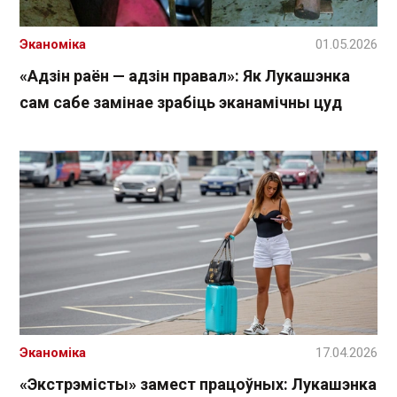
Эканоміка
01.05.2026
«Адзін раён — адзін правал»: Як Лукашэнка
сам сабе замінае зрабіць эканамічны цуд
Эканоміка
17.04.2026
«Экстрэмісты» замест працоўных: Лукашэнка