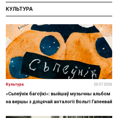
КУЛЬТУРА
Культура
20.07.2026
«Сьпеўнік багоўкі»: выйшаў музычны альбом
на вершы з дзіцячай анталогіі Вольгі Гапеевай