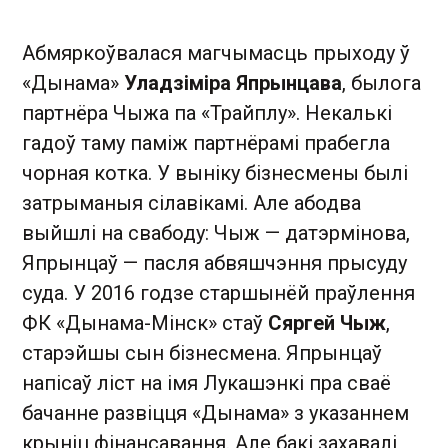
Абмяркоўвалася магчымасць прыходу ў
«Дынама»
Уладзіміра Япрынцава
, былога
партнёра Чыжа па «Трайплу». Некалькі
гадоў таму паміж партнёрамі прабегла
чорная котка. У выніку бізнесмены былі
затрыманыя сілавікамі. Але абодва
выйшлі на свабоду: Чыж — датэрмінова,
Япрынцаў — пасля абвяшчэння прысуду
суда. У 2016 годзе старшынёй праўлення
ФК «Дынама-Мінск» стаў
Сяргей Чыж
,
старэйшы сын бізнесмена. Япрынцаў
напісаў ліст на імя Лукашэнкі пра сваё
бачанне развіцця «Дынама» з указаннем
крыніц фінансавання. Але бакі захавалі