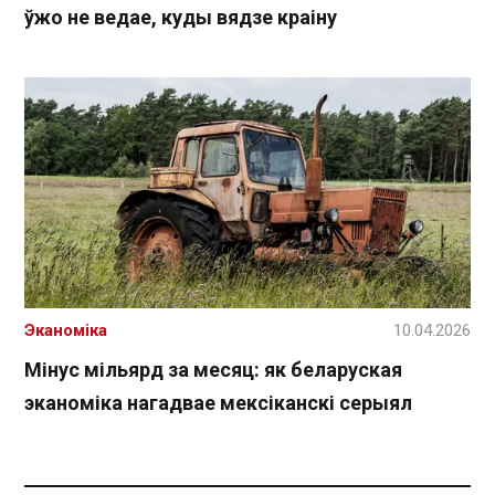
ўжо не ведае, куды вядзе краіну
Эканоміка
10.04.2026
Мінус мільярд за месяц: як беларуская
эканоміка нагадвае мексіканскі серыял