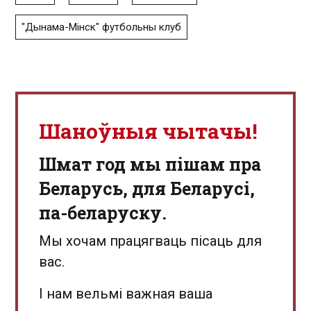
"Дынама-Мінск" футбольны клуб
Шаноўныя чытачы!
Шмат год мы пішам пра
Беларусь, для Беларусі,
па-беларуску.
Мы хочам працягваць пісаць для
вас.
І нам вельмі важная ваша