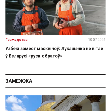
Грамадства
10.07.2026
Узбекі замест масквічоў: Лукашэнка не вітае
ў Беларусі «рускіх братоў»
ЗАМЕЖЖА