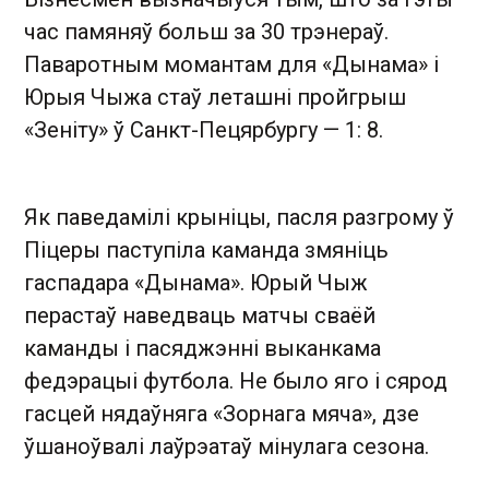
час памяняў больш за 30 трэнераў.
Паваротным момантам для «Дынама» і
Юрыя Чыжа стаў леташні пройгрыш
«Зеніту» ў Санкт-Пецярбургу — 1: 8.
Як паведамілі крыніцы, пасля разгрому ў
Піцеры паступіла каманда змяніць
гаспадара «Дынама». Юрый Чыж
перастаў наведваць матчы сваёй
каманды і пасяджэнні выканкама
федэрацыі футбола. Не было яго і сярод
гасцей нядаўняга «Зорнага мяча», дзе
ўшаноўвалі лаўрэатаў мінулага сезона.