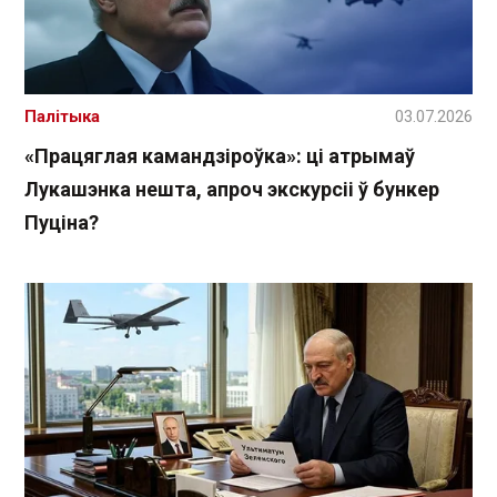
Палітыка
03.07.2026
«Працяглая камандзіроўка»: ці атрымаў
Лукашэнка нешта, апроч экскурсіі ў бункер
Пуціна?