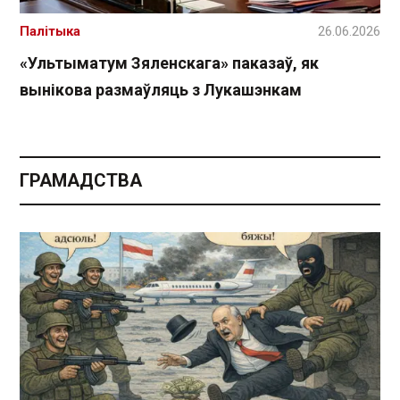
Палітыка
26.06.2026
«Ультыматум Зяленскага» паказаў, як
вынікова размаўляць з Лукашэнкам
ГРАМАДСТВА