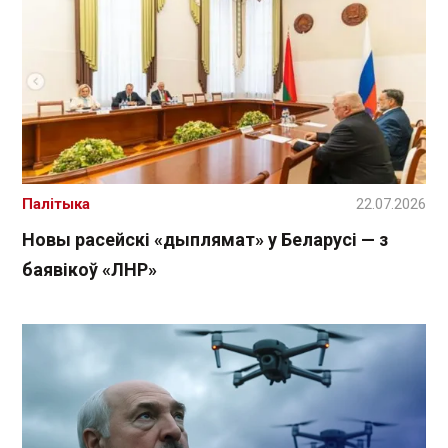
Палітыка
22.07.2026
Новы расейскі «дыплямат» у Беларусі — з
баявікоў «ЛНР»