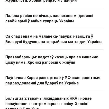
журналіста. Хронікі рэпрэсій 7 жніўня
Палова расіян не лічыць паспяховымі дзеянні
сваёй арміі ў вайне супраць Украіны
Са спадзевам на Чалавека-павука: навошта ў
Беларусі будуюць патэнцыйныя мэты для Украіны
Праваабаронцы: падстаў казаць пра змяншэнне
ціску няма. Хронікі рэпрэсій 6 жніўня
Паўночная Карэя разгортвае ў РФ свае ракетныя
падраздзяленні для ўдараў па Украіне
Больш за 2 тысячы ліквідаваных НКА і новае
папаўненне «экстрэмісцкага» спісу. Хронікі