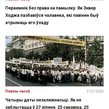
Пераемнік без права на памылку. Як Энвер
Ходжа пазбавіўся чалавека, які павінен быў
атрымаць яго ўладу
Повязь часоў
27.07.2026
Чатыры даты незалежнасьці. Як не
заблытацца ў 27 ліпеня, 25 сакавіка, 25