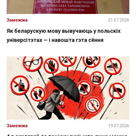
Замежжа
21.07.2026
Як беларускую мову вывучаюць у польскіх
універсітэтах — і навошта гэта сёння
Замежжа
19.07.2026