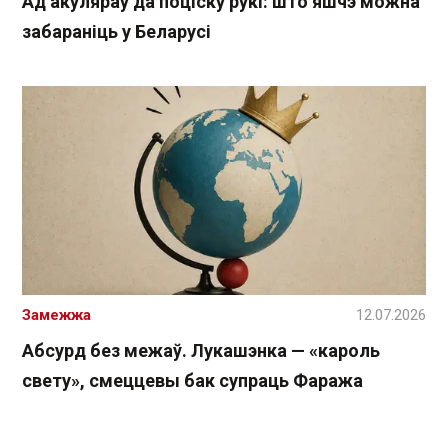
Ад акуляраў да поціску рукі: што яшчэ можна
забараніць у Беларусі
Замежжа
12.07.2026
Абсурд без межаў. Лукашэнка — «кароль
свету», смеццевы бак супраць Фаража