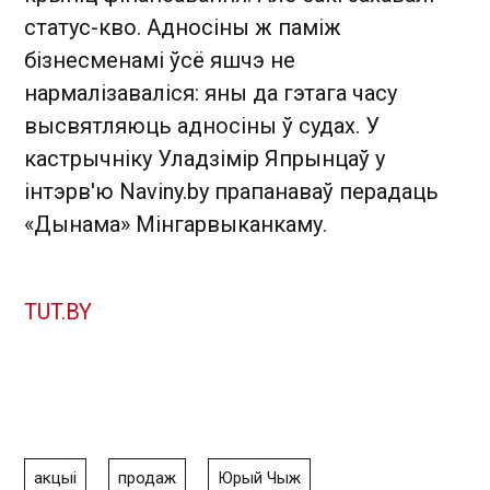
статус-кво. Адносіны ж паміж
бізнесменамі ўсё яшчэ не
нармалізаваліся: яны да гэтага часу
высвятляюць адносіны ў судах. У
кастрычніку Уладзімір Япрынцаў у
інтэрв'ю Naviny.by прапанаваў перадаць
«Дынама» Мінгарвыканкаму.
TUT.BY
акцыі
продаж
Юрый Чыж