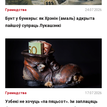
Грамадства
24.07.2026
Бунт у бункеры: як Хрэнін (амаль) адкрыта
пайшоў супраць Лукашэнкі
Грамадства
17.07.2026
Узбекі не хочуць «па пяцьсот». Ім заплацяць