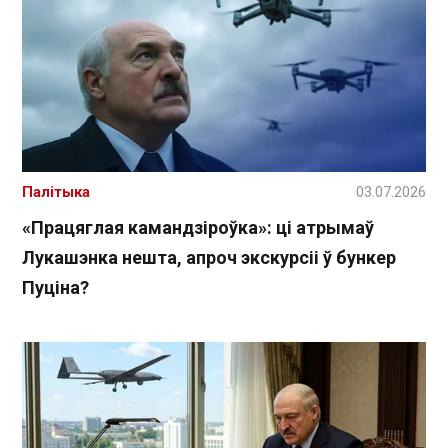
Палітыка
03.07.2026
«Працяглая камандзіроўка»: ці атрымаў
Лукашэнка нешта, апроч экскурсіі ў бункер
Пуціна?