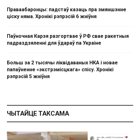
Праваабаронцы: падстаў казаць пра змяншэнне
ціску няма. Хронікі рэпрэсій 6 жніўня
Паўночная Карэя разгортвае ў РФ свае ракетныя
падраздзяленні для ўдараў па Украіне
Больш за 2 тысячы ліквідаваных НКА і новае
папаўненне «экстрэмісцкага» спісу. Хронікі
рэпрэсій 5 жніўня
ЧЫТАЙЦЕ ТАКСАМА