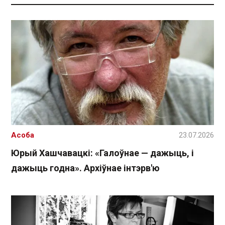
Асоба
23.07.2026
Юрый Хашчавацкі: «Галоўнае — дажыць, і
дажыць годна». Архіўнае інтэрв'ю