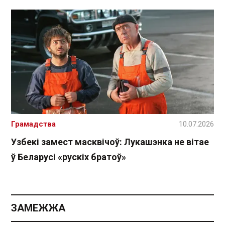
Грамадства
10.07.2026
Узбекі замест масквічоў: Лукашэнка не вітае
ў Беларусі «рускіх братоў»
ЗАМЕЖЖА