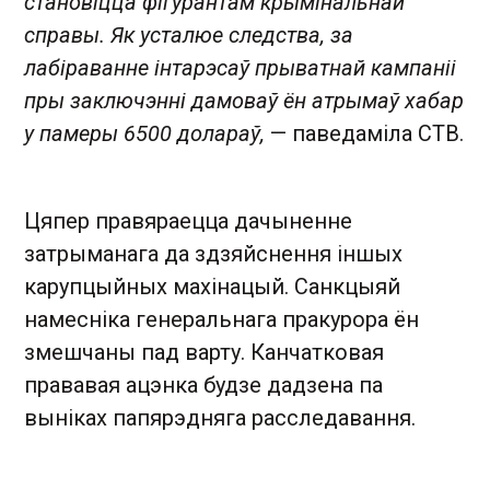
становіцца фігурантам крымінальнай
справы. Як усталюе следства, за
лабіраванне інтарэсаў прыватнай кампаніі
пры заключэнні дамоваў ён атрымаў хабар
у памеры 6500 долараў,
— паведаміла СТВ.
Цяпер правяраецца дачыненне
затрыманага да здзяйснення іншых
карупцыйных махінацый. Санкцыяй
намесніка генеральнага пракурора ён
змешчаны пад варту. Канчатковая
прававая ацэнка будзе дадзена па
выніках папярэдняга расследавання.