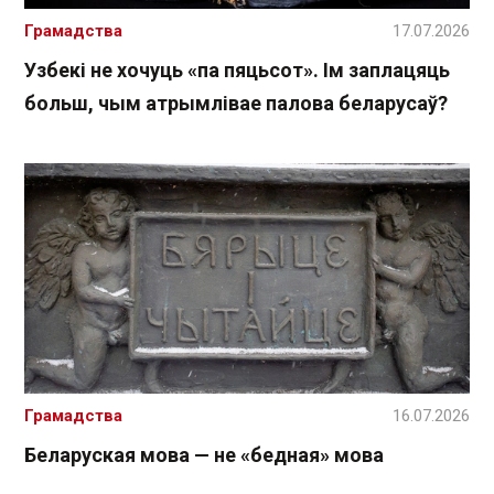
Грамадства
17.07.2026
Узбекі не хочуць «па пяцьсот». Ім заплацяць
больш, чым атрымлівае палова беларусаў?
Грамадства
16.07.2026
Беларуская мова — не «бедная» мова