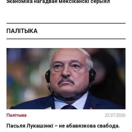
эканоміка нагадвае мексіканскі серыял
ПАЛІТЫКА
Палітыка
22.07.2026
Пасьля Лукашэнкі – не абавязкова свабода.