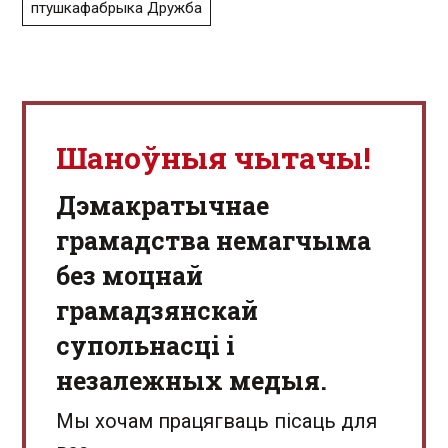
птушкафабрыка Дружба
Шаноўныя чытачы!
Дэмакратычнае
грамадства немагчыма
без моцнай
грамадзянскай
супольнасці і
незалежных медыя.
Мы хочам працягваць пісаць для