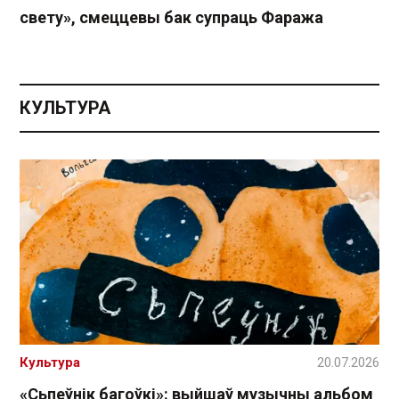
свету», смеццевы бак супраць Фаража
КУЛЬТУРА
Культура
20.07.2026
«Сьпеўнік багоўкі»: выйшаў музычны альбом