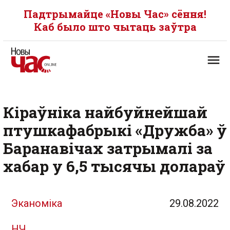
Падтрымайце «Новы Час» сёння!
Каб было што чытаць заўтра
Кіраўніка найбуйнейшай
птушкафабрыкі «Дружба» ў
Баранавічах затрымалі за
хабар у 6,5 тысячы долараў
Эканоміка
29.08.2022
НЧ