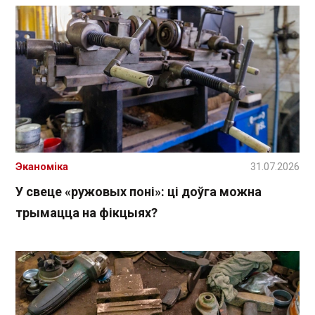
Эканоміка
31.07.2026
У свеце «ружовых поні»: ці доўга можна
трымацца на фікцыях?