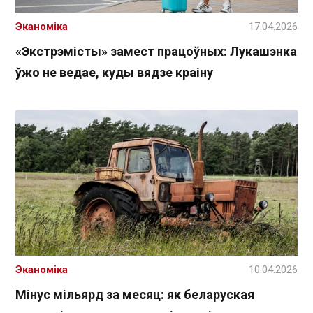
Эканоміка
17.04.2026
«Экстрэмісты» замест працоўных: Лукашэнка
ўжо не ведае, куды вядзе краіну
Эканоміка
10.04.2026
Мінус мільярд за месяц: як беларуская