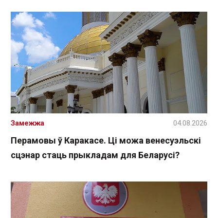
Замежжа
04.08.2026
Перамовы ў Каракасе. Ці можа венесуэльскі
сцэнар стаць прыкладам для Беларусі?