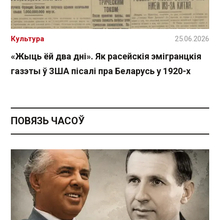
Культура
25.06.2026
«Жыць ёй два дні». Як расейскія эмігранцкія
газэты ў ЗША пісалі пра Беларусь у 1920-х
ПОВЯЗЬ ЧАСОЎ