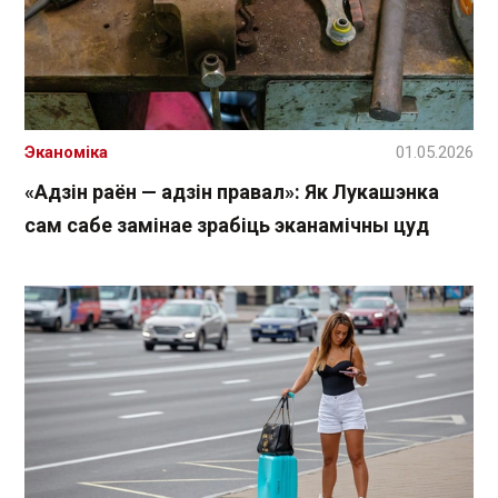
Эканоміка
01.05.2026
«Адзін раён — адзін правал»: Як Лукашэнка
сам сабе замінае зрабіць эканамічны цуд