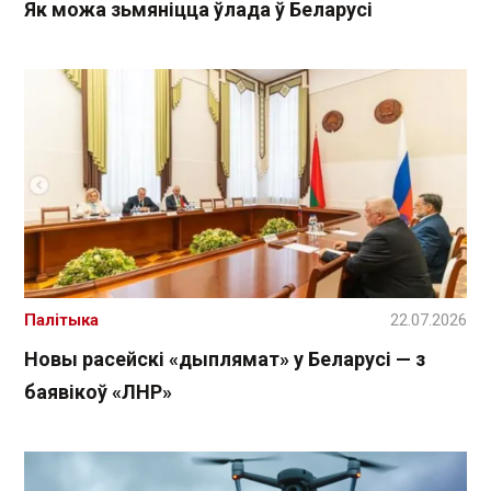
Як можа зьмяніцца ўлада ў Беларусі
Палітыка
22.07.2026
Новы расейскі «дыплямат» у Беларусі — з
баявікоў «ЛНР»