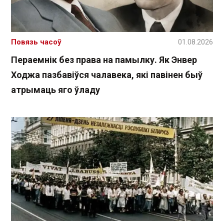
Повязь часоў
01.08.2026
Пераемнік без права на памылку. Як Энвер
Ходжа пазбавіўся чалавека, які павінен быў
атрымаць яго ўладу