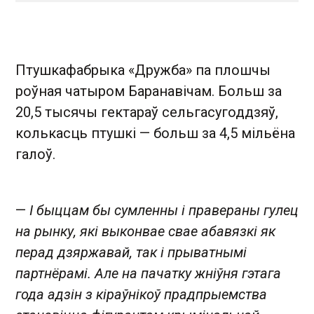
Птушкафабрыка «Дружба» па плошчы
роўная чатыром Баранавічам. Больш за
20,5 тысячы гектараў сельгасугоддзяў,
колькасць птушкі — больш за 4,5 мільёна
галоў.
—
І быццам бы сумленны і правераны гулец
на рынку, які выконвае свае абавязкі як
перад дзяржавай, так і прыватнымі
партнёрамі. Але на пачатку жніўня гэтага
года адзін з кіраўнікоў прадпрыемства