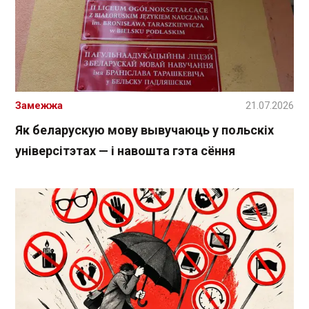
Замежжа
21.07.2026
Як беларускую мову вывучаюць у польскіх
універсітэтах — і навошта гэта сёння