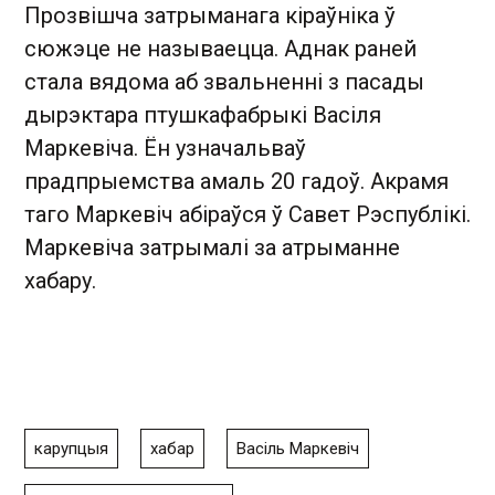
Прозвішча затрыманага кіраўніка ў
сюжэце не называецца. Аднак раней
стала вядома аб звальненні з пасады
дырэктара птушкафабрыкі Васіля
Маркевіча. Ён узначальваў
прадпрыемства амаль 20 гадоў. Акрамя
таго Маркевіч абіраўся ў Савет Рэспублікі.
Маркевіча затрымалі за атрыманне
хабару.
карупцыя
хабар
Васіль Маркевіч