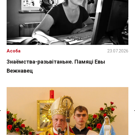
Асоба
23.07.2026
Знаёмства-разьвітаньне. Памяці Евы
Вежнавец
Спасылка без VPN