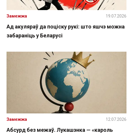
Замежжа
19.07.2026
Ад акуляраў да поціску рукі: што яшчэ можна
забараніць у Беларусі
Замежжа
12.07.2026
Абсурд без межаў. Лукашэнка — «кароль