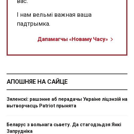
вас.
І нам вельмі важная ваша
падтрымка.
Дапамагчы «Новаму Часу»
АПОШНЯЕ НА САЙЦЕ
Зяленскі: рашэнне аб перадачы Украіне ліцэнзій на
вытворчасць Patriot прынята
Беларус з вольнага сьвету. Да стагодзьдзя Янкі
Запрудніка