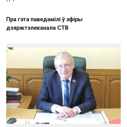
Пра гэта паведамілі ў эфіры
дзяржтэлеканала СТВ