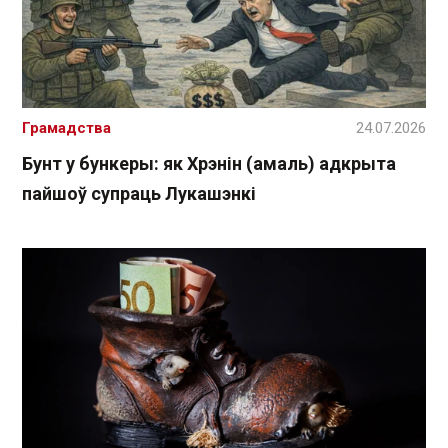
Грамадства
24.07.2026
Бунт у бункеры: як Хрэнін (амаль) адкрыта
пайшоў супраць Лукашэнкі