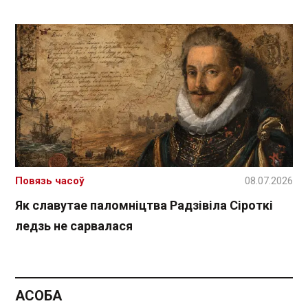
Повязь часоў
08.07.2026
Як славутае паломніцтва Радзівіла Сіроткі
ледзь не сарвалася
АСОБА