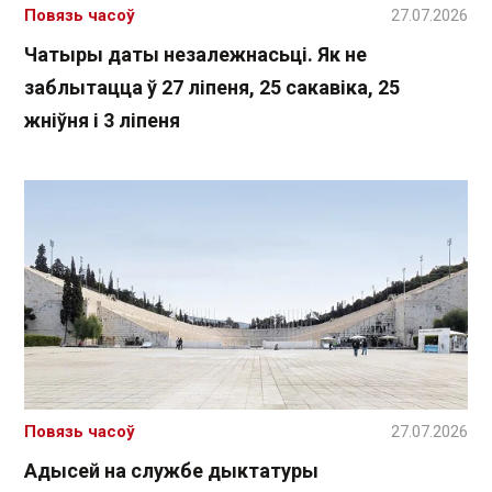
Повязь часоў
27.07.2026
Чатыры даты незалежнасьці. Як не
заблытацца ў 27 ліпеня, 25 сакавіка, 25
жніўня і 3 ліпеня
Повязь часоў
27.07.2026
Адысей на службе дыктатуры