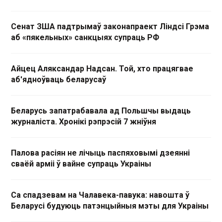
Сенат ЗША падтрымаў законапраект Ліндсі Грэма
аб «пякельных» санкцыях супраць РФ
Айцец Аляксандар Надсан. Той, хто працягвае
аб'ядноўваць беларусаў
Беларусь запатрабавала ад Польшчы выдаць
журналіста. Хронікі рэпрэсій 7 жніўня
Палова расіян не лічыць паспяховымі дзеянні
сваёй арміі ў вайне супраць Украіны
Са спадзевам на Чалавека-павука: навошта ў
Беларусі будуюць патэнцыйныя мэты для Украіны