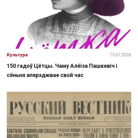
Культура
15.07.2026
150 гадоў Цётцы. Чаму Алёіза Пашкевіч і
сёньня апярэджвае свой час