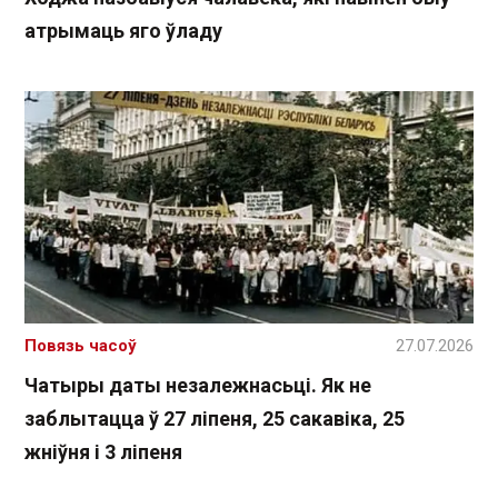
атрымаць яго ўладу
Повязь часоў
27.07.2026
Чатыры даты незалежнасьці. Як не
заблытацца ў 27 ліпеня, 25 сакавіка, 25
жніўня і 3 ліпеня