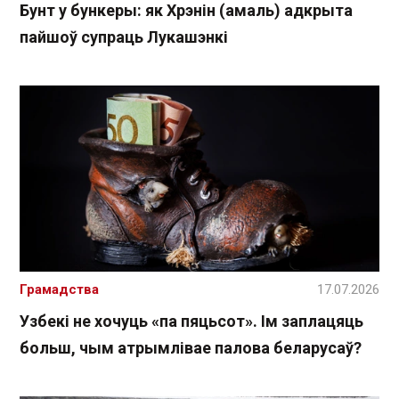
Бунт у бункеры: як Хрэнін (амаль) адкрыта
пайшоў супраць Лукашэнкі
Грамадства
17.07.2026
Узбекі не хочуць «па пяцьсот». Ім заплацяць
больш, чым атрымлівае палова беларусаў?