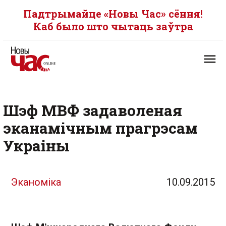
Падтрымайце «Новы Час» сёння!
Каб было што чытаць заўтра
Шэф МВФ задаволеная
эканамічным прагрэсам
Украіны
Эканоміка
10.09.2015