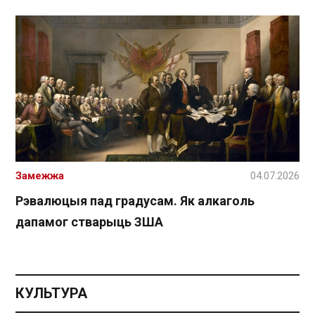
Замежжа
04.07.2026
Рэвалюцыя пад градусам. Як алкаголь
дапамог стварыць ЗША
КУЛЬТУРА