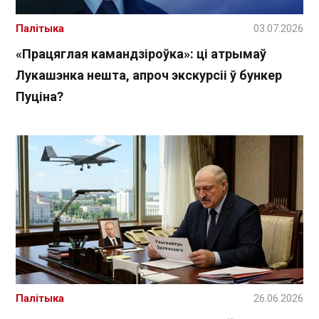
Палітыка
03.07.2026
«Працяглая камандзіроўка»: ці атрымаў
Лукашэнка нешта, апроч экскурсіі ў бункер
Пуціна?
Палітыка
26.06.2026