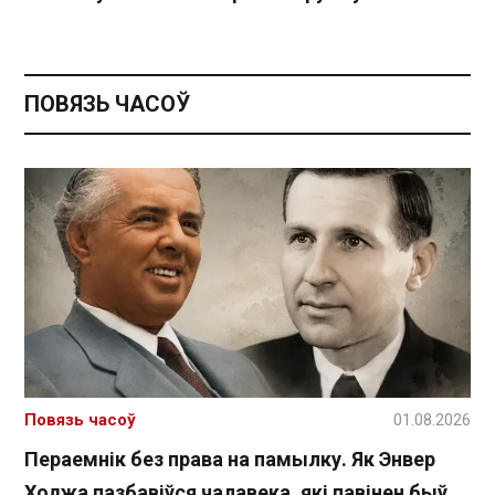
ПОВЯЗЬ ЧАСОЎ
Повязь часоў
01.08.2026
Пераемнік без права на памылку. Як Энвер
Ходжа пазбавіўся чалавека, які павінен быў