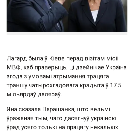
Лагард была ў Кіеве перад візітам місіі
МВФ, каб праверыць, ці дзейнічае Україна
згода з умовамі атрымання трэцяга
траншу чатырохгадовага крэдыта ў 17.5
мільярдаў даляраў.
Яна сказала Парашэнка, што вельмі
ўражаная тым, чаго дасягнуў украінскі
ўрад усяго толькі на працягу некалькіх