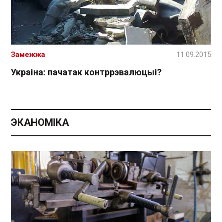
Замежжа
11.09.2015
Украіна: пачатак контррэвалюцыі?
ЭКАНОМІКА