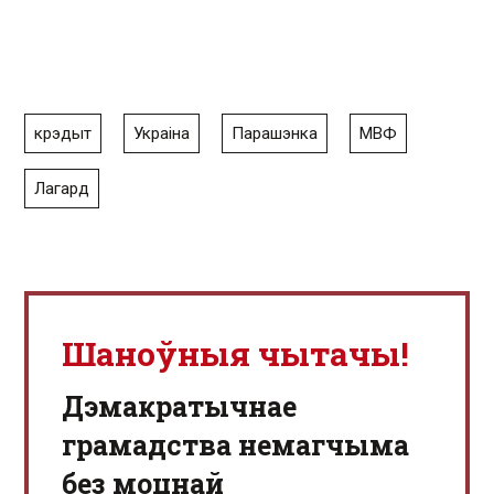
крэдыт
Украіна
Парашэнка
МВФ
Лагард
Шаноўныя чытачы!
Дэмакратычнае
грамадства немагчыма
без моцнай