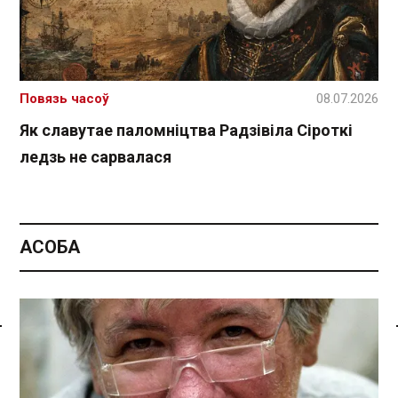
Повязь часоў
08.07.2026
Як славутае паломніцтва Радзівіла Сіроткі
ледзь не сарвалася
АСОБА
Спасылка без VPN