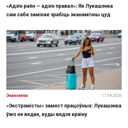
«Адзін раён — адзін правал»: Як Лукашэнка
сам сабе замінае зрабіць эканамічны цуд
Эканоміка
17.04.2026
«Экстрэмісты» замест працоўных: Лукашэнка
ўжо не ведае, куды вядзе краіну