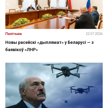
Палітыка
22.07.2026
Новы расейскі «дыплямат» у Беларусі — з
баявікоў «ЛНР»