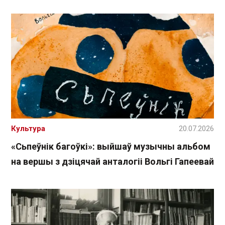
Культура
20.07.2026
«Сьпеўнік багоўкі»: выйшаў музычны альбом
на вершы з дзіцячай анталогіі Вольгі Гапеевай