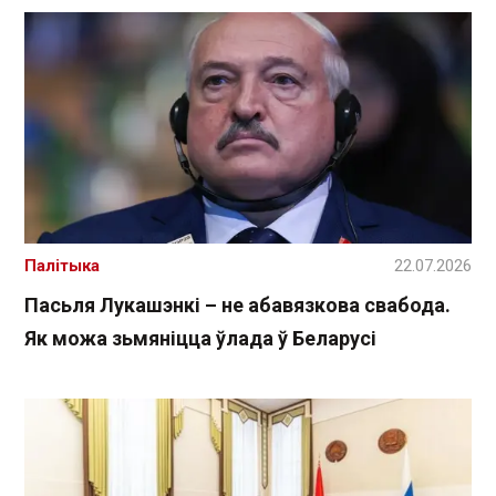
Палітыка
22.07.2026
Пасьля Лукашэнкі – не абавязкова свабода.
Як можа зьмяніцца ўлада ў Беларусі