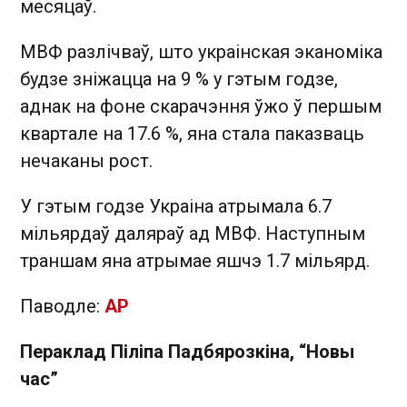
месяцаў.
МВФ разлічваў, што украінская эканоміка
будзе зніжацца на 9 % у гэтым годзе,
аднак на фоне скарачэння ўжо ў першым
квартале на 17.6 %, яна стала паказваць
нечаканы рост.
У гэтым годзе Украіна атрымала 6.7
мільярдаў даляраў ад МВФ. Наступным
траншам яна атрымае яшчэ 1.7 мільярд.
Паводле:
AP
Пераклад Піліпа Падбярозкіна, “Новы
час”