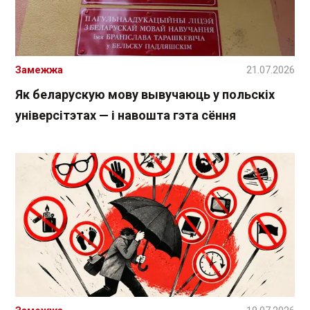
Замежжа
21.07.2026
Як беларускую мову вывучаюць у польскіх
універсітэтах — і навошта гэта сёння