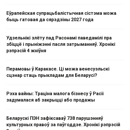
Еўрапейская супрацьбалістычная сістэма можа
быць гатовая да сярэдзіны 2027 года
Удзельнікі злёту пад Расонамі паведамілі пра
збіццё і прыніжэнні пасля затрыманняў. Хронікі
рэпрэсій 4 жніўня
Перамовы ў Каракасе. Ці можа венесуэльскі
сцэнар стаць прыкладам для Беларусі?
Рэха вайны: Траціна малога бізнесу ў Расіі
задумалася аб закрыцці або продажы
Беларускі ПЭН зафіксаваў 738 парушэнняў
культурных правоў за паўгоддзе. Хронікі рэпрэсій