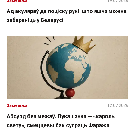
Замежжа
19.07.2026
Ад акуляраў да поціску рукі: што яшчэ можна
забараніць у Беларусі
Замежжа
12.07.2026
Абсурд без межаў. Лукашэнка — «кароль
свету», смеццевы бак супраць Фаража