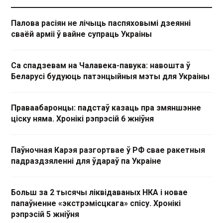
Палова расіян не лічыць паспяховымі дзеянні
сваёй арміі ў вайне супраць Украіны
Са спадзевам на Чалавека-павука: навошта ў
Беларусі будуюць патэнцыйныя мэты для Украіны
Праваабаронцы: падстаў казаць пра змяншэнне
ціску няма. Хронікі рэпрэсій 6 жніўня
Паўночная Карэя разгортвае ў РФ свае ракетныя
падраздзяленні для ўдараў па Украіне
Больш за 2 тысячы ліквідаваных НКА і новае
папаўненне «экстрэмісцкага» спісу. Хронікі
рэпрэсій 5 жніўня