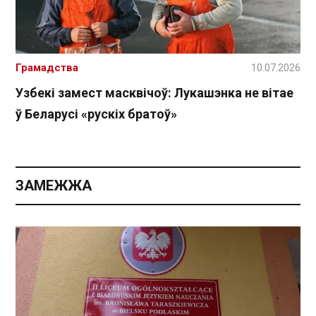
Грамадства
10.07.2026
Узбекі замест масквічоў: Лукашэнка не вітае
ў Беларусі «рускіх братоў»
ЗАМЕЖЖА