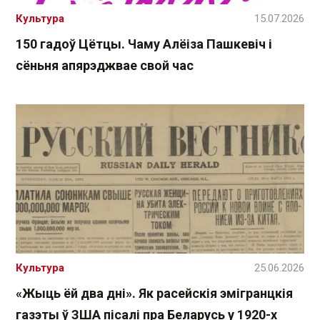
Культура
15.07.2026
150 гадоў Цётцы. Чаму Алёіза Пашкевіч і
сёньня апярэджвае свой час
Культура
25.06.2026
«Жыць ёй два дні». Як расейскія эмігранцкія
газэты ў ЗША пісалі пра Беларусь у 1920-х