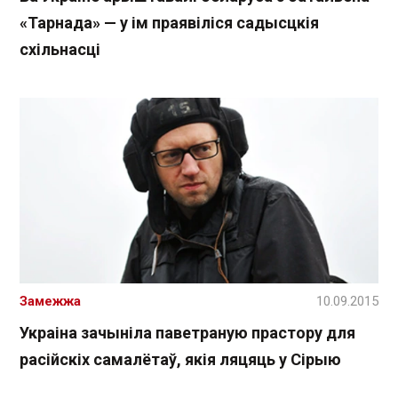
«Тарнада» — у ім праявіліся садысцкія
схільнасці
Замежжа
10.09.2015
Украіна зачыніла паветраную прастору для
расійскіх самалётаў, якія ляцяць у Сірыю