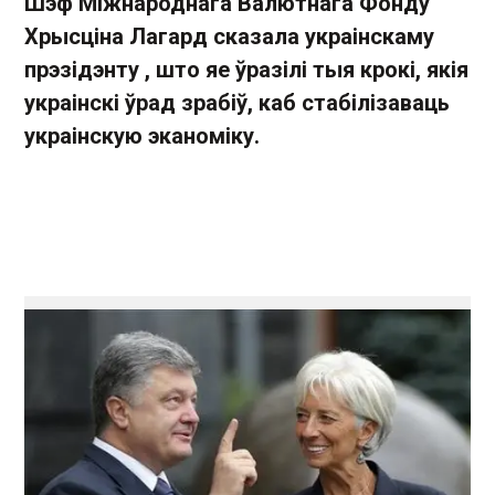
Шэф Міжнароднага Валютнага Фонду
Хрысціна Лагард сказала украінскаму
прэзідэнту , што яе ўразілі тыя крокі, якія
украінскі ўрад зрабіў, каб стабілізаваць
украінскую эканоміку.