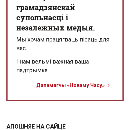
грамадзянскай
супольнасці і
незалежных медыя.
Мы хочам працягваць пісаць для
вас.
І нам вельмі важная ваша
падтрымка.
Дапамагчы «Новаму Часу»
АПОШНЯЕ НА САЙЦЕ