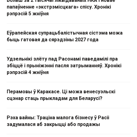
Больш за 2 тысячы ліквідаваных НКА і новае
папаўненне «экстрэмісцкага» спісу. Хронікі
рэпрэсій 5 жніўня
Еўрапейская супрацьбалістычная сістэма можа
быць гатовая да сярэдзіны 2027 года
Удзельнікі злёту пад Расонамі паведамілі пра
збіццё і прыніжэнні пасля затрыманняў. Хронікі
рэпрэсій 4 жніўня
Перамовы ў Каракасе. Ці можа венесуэльскі
сцэнар стаць прыкладам для Беларусі?
Рэха вайны: Траціна малога бізнесу ў Расіі
задумалася аб закрыцці або продажы