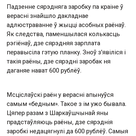
Падзенне сярэдняга заробку па краіне ў
верасні знайшло дакладнае
адлюстраванне ў жыцці асобных раёнаў.
Як следства, паменшылася колькасць
рэгіёнаў, дзе сярэдняя зарплата
перавысіла гэтую планку. Зноў з'явіліся і
такія раёны, дзе сярэдні заробак ня
даганяе нават 600 рублёў.
Мсціслаўскі раён у верасні апынуўся
самым «бедным». Такое з ім ужо бывала.
Цяпер разам з Шаркаўшчынай яны
прадстаўляюць раёны, дзе сярэднія
заробкі недацягнулі да 600 рублёў. Самыя