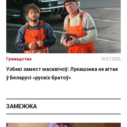
Грамадства
10.07.2026
Узбекі замест масквічоў: Лукашэнка не вітае
ў Беларусі «рускіх братоў»
ЗАМЕЖЖА