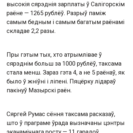
высокія сярэднія зарплаты ў Салігорскім
раёне — 1265 рублёў. Разрыў паміж
самым бедным і самым багатым раёнамі
складае 2,2 разы.
Пры гэтым тых, хто атрымлівае ў
сярэднім больш за 1000 рублёў, таксама
стала менш. Зараз гэта 4, а не 5 раёнаў, як
было ў жніўні і ліпені. Пяцёрку лідараў
пакінуў Мазырскі раён.
Сяргей Румас сёння таксама расказаў,
што ў праграме ўрада вызначаны цэнтры
эканамічнага росту — 11 гарадоў