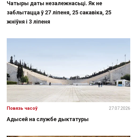
Чатыры даты незалежнасьці. Як не
заблытацца ў 27 ліпеня, 25 сакавіка, 25
жніўня і 3 ліпеня
Повязь часоў
27.07.2026
Адысей на службе дыктатуры