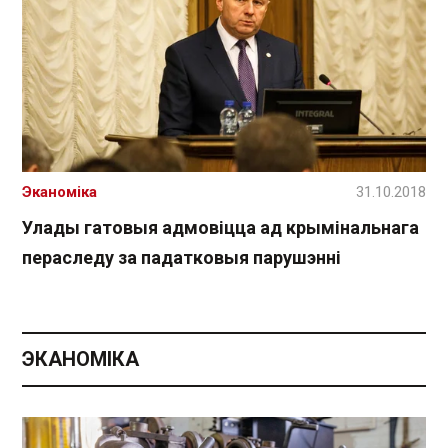
Эканоміка
31.10.2018
Улады гатовыя адмовіцца ад крымінальнага
пераследу за падатковыя парушэнні
ЭКАНОМІКА