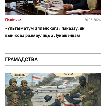
Палітыка
26.06.2026
«Ультыматум Зяленскага» паказаў, як
вынікова размаўляць з Лукашэнкам
ГРАМАДСТВА