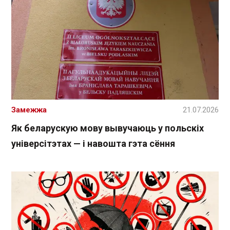
Замежжа
21.07.2026
Як беларускую мову вывучаюць у польскіх
універсітэтах — і навошта гэта сёння