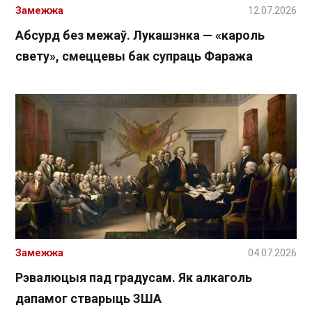
Замежжа
12.07.2026
Абсурд без межаў. Лукашэнка — «кароль
свету», смеццевы бак супраць Фаража
Замежжа
04.07.2026
Рэвалюцыя пад градусам. Як алкаголь
дапамог стварыць ЗША