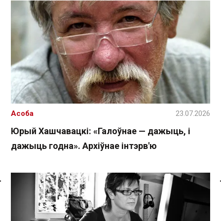
Асоба
23.07.2026
Юрый Хашчавацкі: «Галоўнае — дажыць, і
дажыць годна». Архіўнае інтэрв'ю
Спасылка без VPN