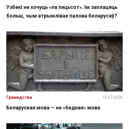
Узбекі не хочуць «па пяцьсот». Ім заплацяць
больш, чым атрымлівае палова беларусаў?
Грамадства
16.07.2026
Беларуская мова — не «бедная» мова