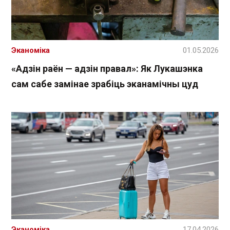
Эканоміка
01.05.2026
«Адзін раён — адзін правал»: Як Лукашэнка
сам сабе замінае зрабіць эканамічны цуд
Эканоміка
17.04.2026