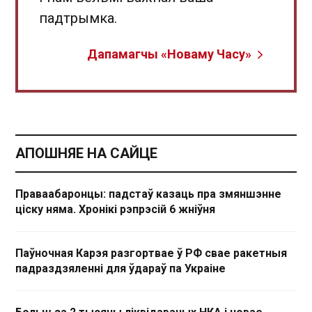
падтрымка.
Дапамагчы «Новаму Часу»
АПОШНЯЕ НА САЙЦЕ
Праваабаронцы: падстаў казаць пра змяншэнне
ціску няма. Хронікі рэпрэсій 6 жніўня
Паўночная Карэя разгортвае ў РФ свае ракетныя
падраздзяленні для ўдараў па Украіне