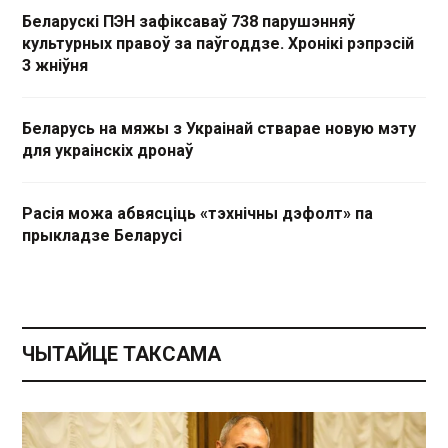
Беларускі ПЭН зафіксаваў 738 парушэнняў
культурных правоў за паўгоддзе. Хронікі рэпрэсій
3 жніўня
Беларусь на мяжы з Украінай стварае новую мэту
для украінскіх дронаў
Расія можа абвясціць «тэхнічны дэфолт» па
прыкладзе Беларусі
ЧЫТАЙЦЕ ТАКСАМА