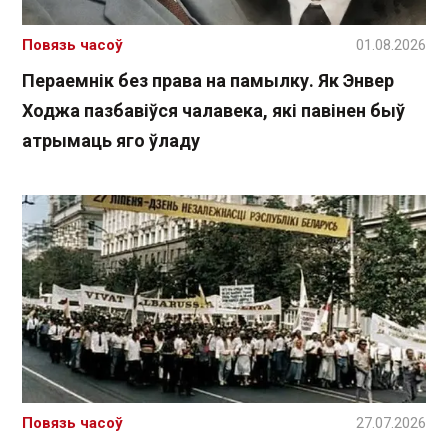
Повязь часоў
01.08.2026
Пераемнік без права на памылку. Як Энвер
Ходжа пазбавіўся чалавека, які павінен быў
атрымаць яго ўладу
Повязь часоў
27.07.2026