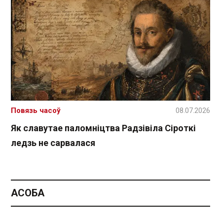
Повязь часоў
08.07.2026
Як славутае паломніцтва Радзівіла Сіроткі
ледзь не сарвалася
АСОБА