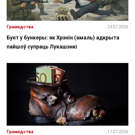
Грамадства
24.07.2026
Бунт у бункеры: як Хрэнін (амаль) адкрыта
пайшоў супраць Лукашэнкі
Грамадства
17.07.2026