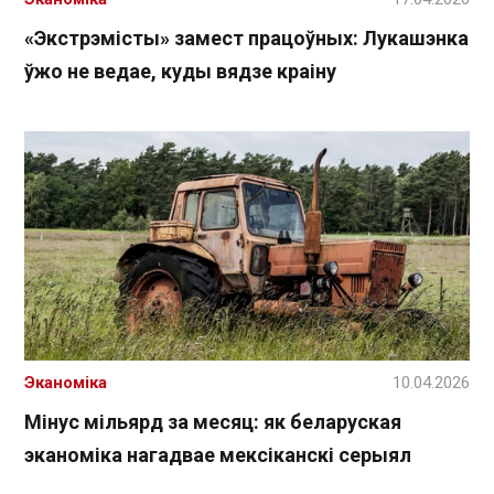
«Экстрэмісты» замест працоўных: Лукашэнка
ўжо не ведае, куды вядзе краіну
Эканоміка
10.04.2026
Мінус мільярд за месяц: як беларуская
эканоміка нагадвае мексіканскі серыял