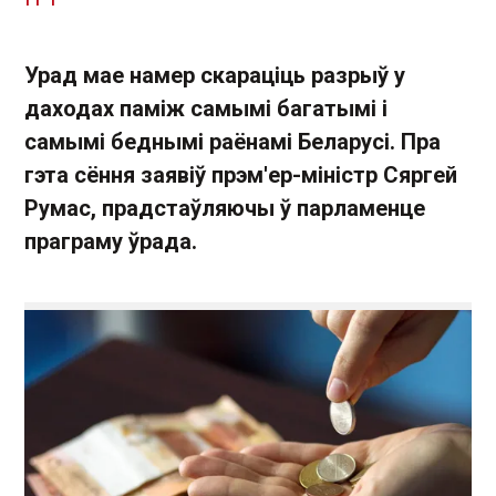
Урад мае намер скараціць разрыў у
даходах паміж самымі багатымі і
самымі беднымі раёнамі Беларусі. Пра
гэта сёння заявіў прэм'ер-міністр Сяргей
Румас, прадстаўляючы ў парламенце
праграму ўрада.