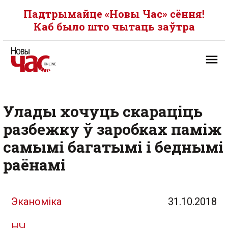
Падтрымайце «Новы Час» сёння!
Каб было што чытаць заўтра
Улады хочуць скараціць
разбежку ў заробках паміж
самымі багатымі і беднымі
раёнамі
Эканоміка
31.10.2018
НЧ