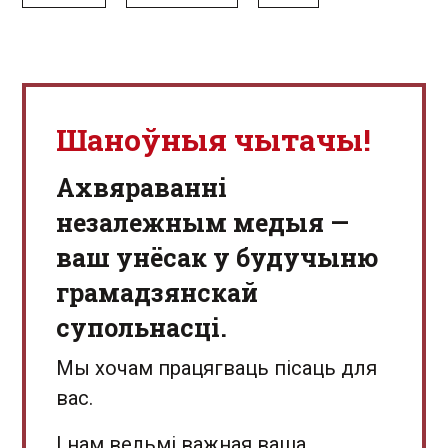
Шаноўныя чытачы!
Aхвяраванні
незалежным медыя —
ваш унёсак у будучыню
грамадзянскай
супольнасці.
Мы хочам працягваць пісаць для
вас.
І нам вельмі важная ваша