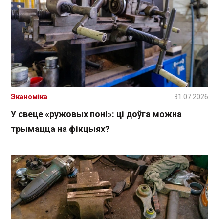
Эканоміка
31.07.2026
У свеце «ружовых поні»: ці доўга можна
трымацца на фікцыях?