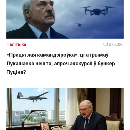
Палітыка
03.07.2026
«Працяглая камандзіроўка»: ці атрымаў
Лукашэнка нешта, апроч экскурсіі ў бункер
Пуціна?