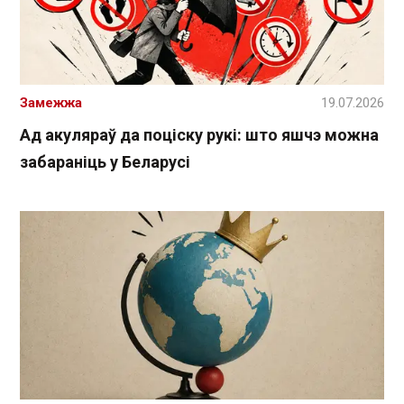
Замежжа
19.07.2026
Ад акуляраў да поціску рукі: што яшчэ можна
забараніць у Беларусі