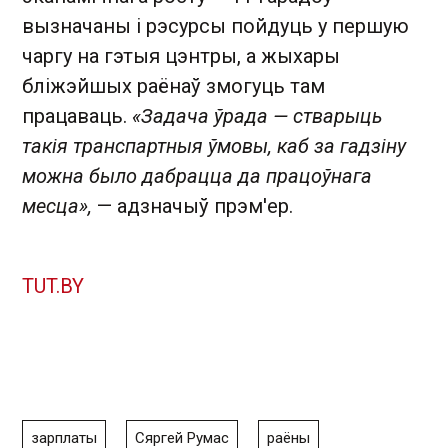
вызначаны і рэсурсы пойдуць у першую
чаргу на гэтыя цэнтры, а жыхары
бліжэйшых раёнаў змогуць там
працаваць.
«Задача ўрада — стварыць
такія транспартныя ўмовы, каб за гадзіну
можна было дабрацца да працоўнага
месца»,
— адзначыў прэм'ер.
TUT.BY
зарплаты
Сяргей Румас
раёны