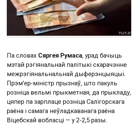
Па словах
Сяргея Румаса
, урад бачыць
мэтай рэгіянальнай палітыкі скарачэнне
межрэгіянальнальнай дыферэнцыяцыі.
Прэм'ер-міністр прызнаў, што пакуль
розніца вельмі прыкметная, да прыкладу,
цяпер па зарплаце розніца Салігорскага
раёна і самага неўладкаванага раёна
Віцебскай вобласці — у 2-2,5 разы.