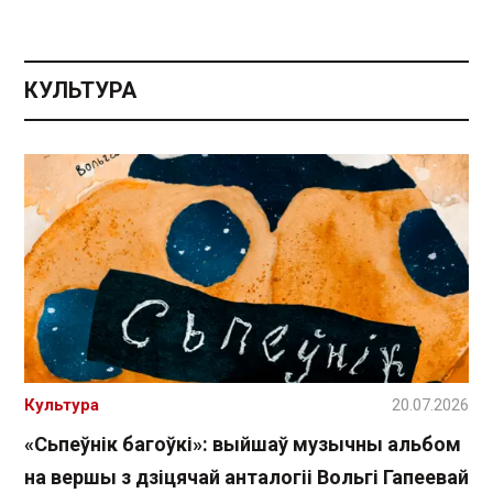
КУЛЬТУРА
Культура
20.07.2026
«Сьпеўнік багоўкі»: выйшаў музычны альбом
на вершы з дзіцячай анталогіі Вольгі Гапеевай