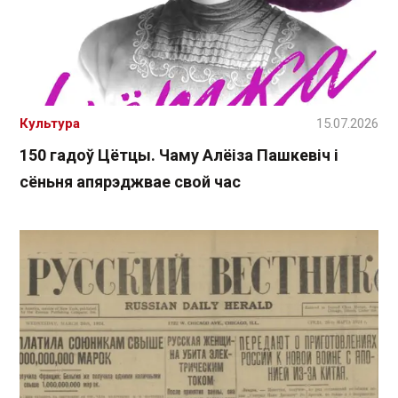
Культура
15.07.2026
150 гадоў Цётцы. Чаму Алёіза Пашкевіч і
сёньня апярэджвае свой час