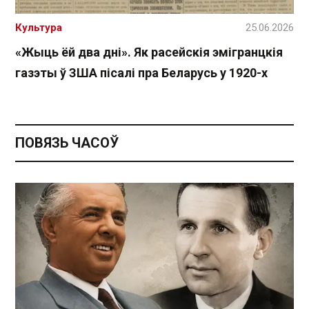
Культура
25.06.2026
«Жыць ёй два дні». Як расейскія эмігранцкія
газэты ў ЗША пісалі пра Беларусь у 1920-х
ПОВЯЗЬ ЧАСОЎ