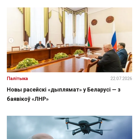
Палітыка
22.07.2026
Новы расейскі «дыплямат» у Беларусі — з
баявікоў «ЛНР»