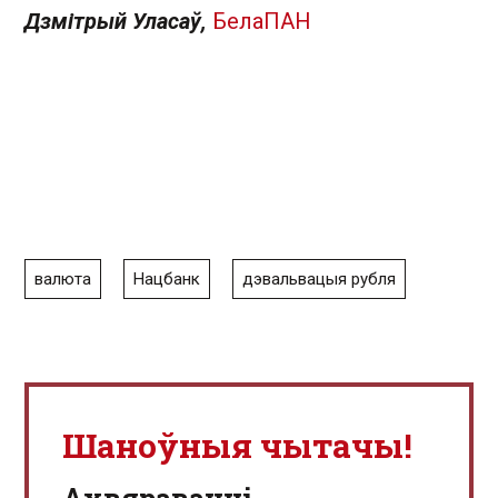
Дзмітрый Уласаў,
БелаПАН
валюта
Нацбанк
дэвальвацыя рубля
Шаноўныя чытачы!