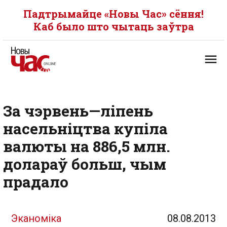
Падтрымайце «Новы Час» сёння!
Каб было што чытаць заўтра
За чэрвень—ліпень
насельніцтва купіла
валюты на 886,5 млн.
долараў больш, чым
прадало
Эканоміка
08.08.2013