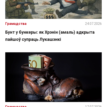
Грамадства
24.07.2026
Бунт у бункеры: як Хрэнін (амаль) адкрыта
пайшоў супраць Лукашэнкі
Грамадства
17.07.2026