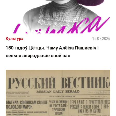
Культура
15.07.2026
150 гадоў Цётцы. Чаму Алёіза Пашкевіч і
сёньня апярэджвае свой час