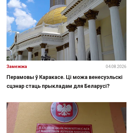
Замежжа
04.08.2026
Перамовы ў Каракасе. Ці можа венесуэльскі
сцэнар стаць прыкладам для Беларусі?