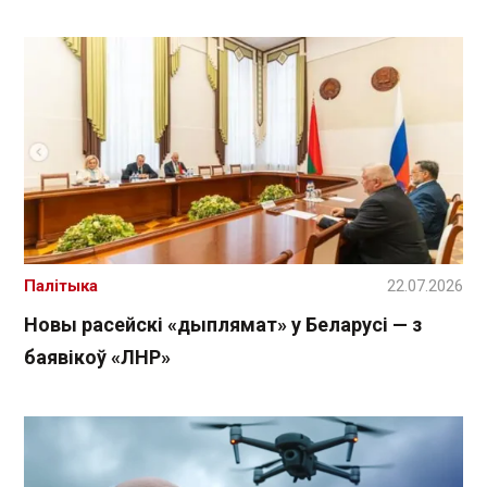
Палітыка
22.07.2026
Новы расейскі «дыплямат» у Беларусі — з
баявікоў «ЛНР»