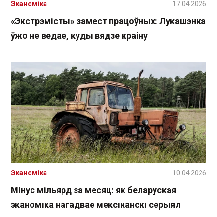
Эканоміка
17.04.2026
«Экстрэмісты» замест працоўных: Лукашэнка
ўжо не ведае, куды вядзе краіну
Эканоміка
10.04.2026
Мінус мільярд за месяц: як беларуская
эканоміка нагадвае мексіканскі серыял