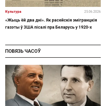
Культура
25.06.2026
«Жыць ёй два дні». Як расейскія эмігранцкія
газэты ў ЗША пісалі пра Беларусь у 1920-х
ПОВЯЗЬ ЧАСОЎ