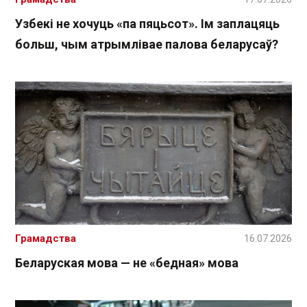
Узбекі не хочуць «па пяцьсот». Ім заплацяць
больш, чым атрымлівае палова беларусаў?
Грамадства
16.07.2026
Беларуская мова — не «бедная» мова