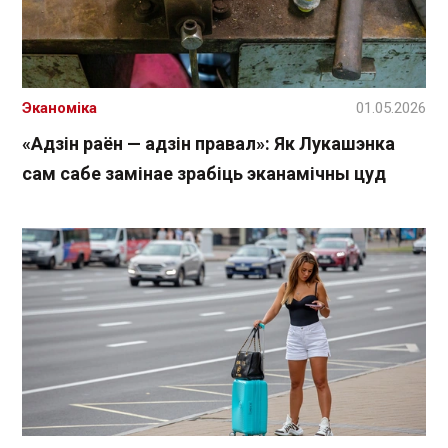
Эканоміка
01.05.2026
«Адзін раён — адзін правал»: Як Лукашэнка
сам сабе замінае зрабіць эканамічны цуд