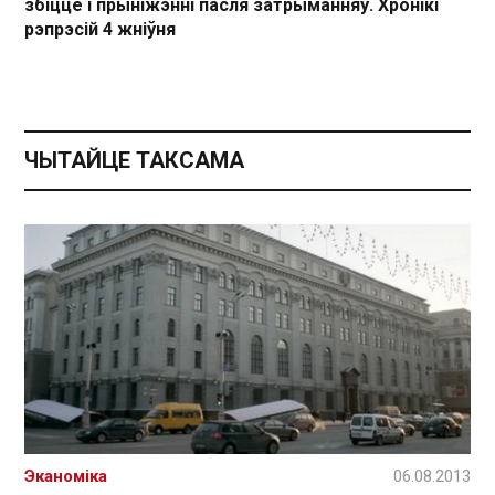
збіццё і прыніжэнні пасля затрыманняў. Хронікі
рэпрэсій 4 жніўня
ЧЫТАЙЦЕ ТАКСАМА
Эканоміка
06.08.2013