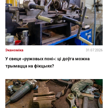
Эканоміка
31.07.2026
У свеце «ружовых поні»: ці доўга можна
трымацца на фікцыях?