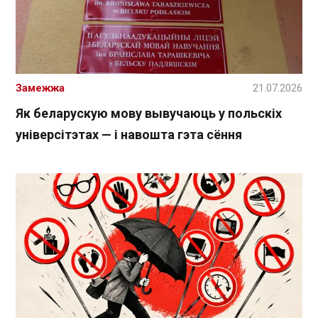
Замежжа
21.07.2026
Як беларускую мову вывучаюць у польскіх
універсітэтах — і навошта гэта сёння