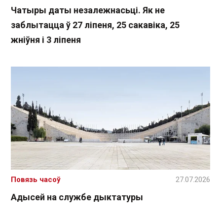
Чатыры даты незалежнасьці. Як не
заблытацца ў 27 ліпеня, 25 сакавіка, 25
жніўня і 3 ліпеня
Повязь часоў
27.07.2026
Адысей на службе дыктатуры