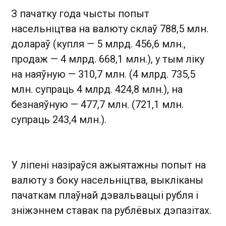
З пачатку года чысты попыт
насельніцтва на валюту склаў 788,5 млн.
долараў (купля — 5 млрд. 456,6 млн.,
продаж — 4 млрд. 668,1 млн.), у тым ліку
на наяўную — 310,7 млн. (4 млрд. 735,5
млн. супраць 4 млрд. 424,8 млн.), на
безнаяўную — 477,7 млн. (721,1 млн.
супраць 243,4 млн.).
У ліпені назіраўся ажыятажны попыт на
валюту з боку насельніцтва, выкліканы
пачаткам плаўнай дэвальвацыі рубля і
зніжэннем ставак па рублёвых дэпазітах.