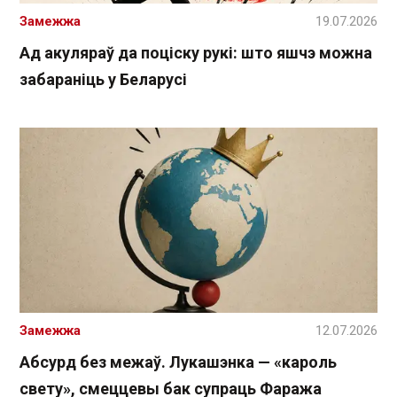
Замежжа
19.07.2026
Ад акуляраў да поціску рукі: што яшчэ можна
забараніць у Беларусі
Замежжа
12.07.2026
Абсурд без межаў. Лукашэнка — «кароль
свету», смеццевы бак супраць Фаража