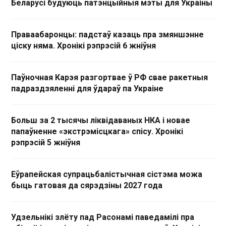
Беларусі будуюць патэнцыйныя мэты для Украіны
Праваабаронцы: падстаў казаць пра змяншэнне
ціску няма. Хронікі рэпрэсій 6 жніўня
Паўночная Карэя разгортвае ў РФ свае ракетныя
падраздзяленні для ўдараў па Украіне
Больш за 2 тысячы ліквідаваных НКА і новае
папаўненне «экстрэмісцкага» спісу. Хронікі
рэпрэсій 5 жніўня
Еўрапейская супрацьбалістычная сістэма можа
быць гатовая да сярэдзіны 2027 года
Удзельнікі злёту пад Расонамі паведамілі пра