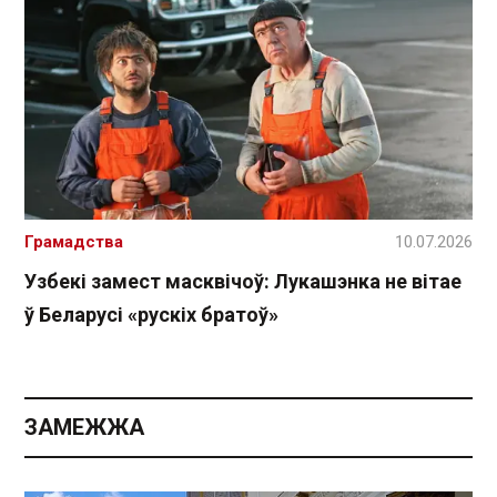
Грамадства
10.07.2026
Узбекі замест масквічоў: Лукашэнка не вітае
ў Беларусі «рускіх братоў»
ЗАМЕЖЖА