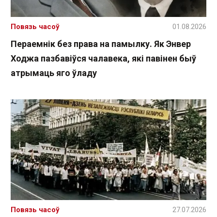
Повязь часоў
01.08.2026
Пераемнік без права на памылку. Як Энвер
Ходжа пазбавіўся чалавека, які павінен быў
атрымаць яго ўладу
Повязь часоў
27.07.2026