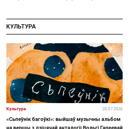
КУЛЬТУРА
Культура
20.07.2026
«Сьпеўнік багоўкі»: выйшаў музычны альбом
на вершы з дзіцячай анталогіі Вольгі Гапеевай