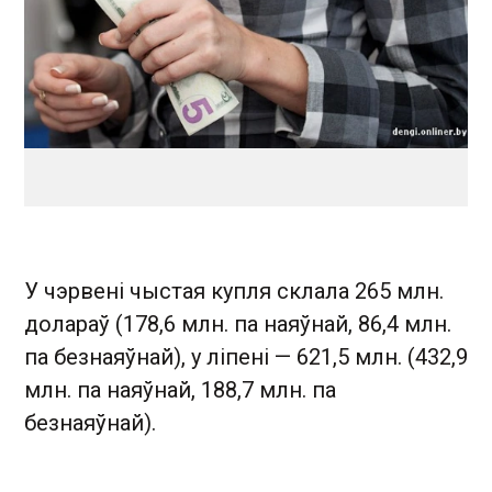
У чэрвені чыстая купля склала 265 млн.
долараў (178,6 млн. па наяўнай, 86,4 млн.
па безнаяўнай), у ліпені — 621,5 млн. (432,9
млн. па наяўнай, 188,7 млн. па
безнаяўнай).