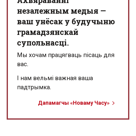
Aхвяраванні
незалежным медыя —
ваш унёсак у будучыню
грамадзянскай
супольнасці.
Мы хочам працягваць пісаць для
вас.
І нам вельмі важная ваша
падтрымка.
Дапамагчы «Новаму Часу»