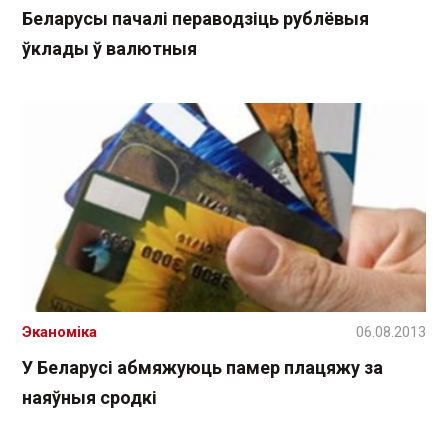
Беларусы пачалі пераводзіць рублёвыя
ўклады ў валютныя
Эканоміка
06.08.2013
У Беларусі абмяжуюць памер плацяжу за
наяўныя сродкі