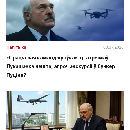
Палітыка
03.07.2026
«Працяглая камандзіроўка»: ці атрымаў
Лукашэнка нешта, апроч экскурсіі ў бункер
Пуціна?