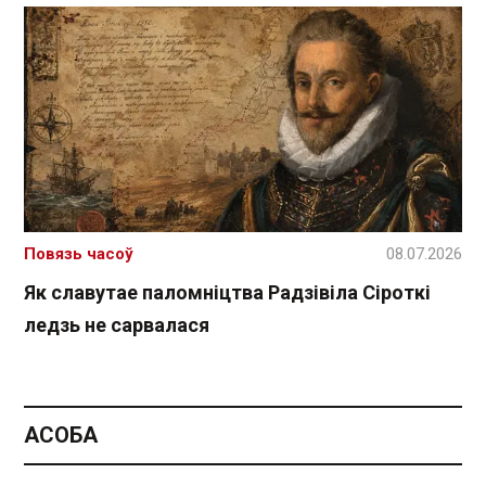
Повязь часоў
08.07.2026
Як славутае паломніцтва Радзівіла Сіроткі
ледзь не сарвалася
АСОБА