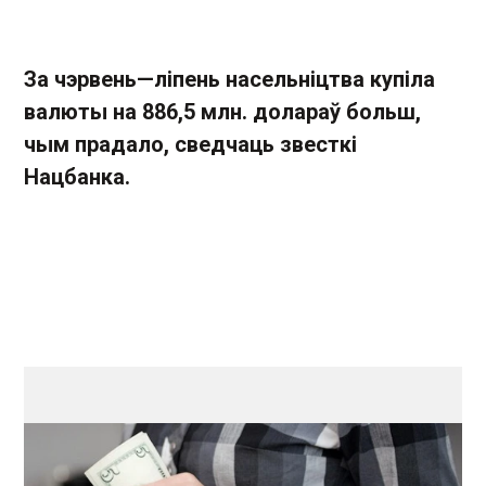
За чэрвень—ліпень насельніцтва купіла
валюты на 886,5 млн. долараў больш,
чым прадало, сведчаць звесткі
Нацбанка.