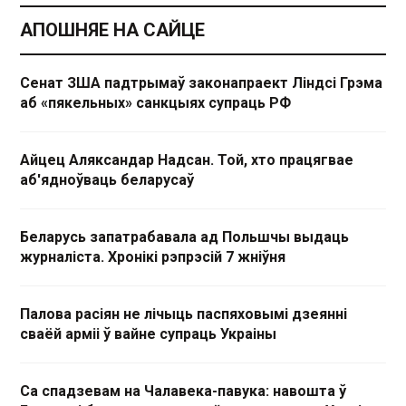
АПОШНЯЕ НА САЙЦЕ
Сенат ЗША падтрымаў законапраект Ліндсі Грэма
аб «пякельных» санкцыях супраць РФ
Айцец Аляксандар Надсан. Той, хто працягвае
аб'ядноўваць беларусаў
Беларусь запатрабавала ад Польшчы выдаць
журналіста. Хронікі рэпрэсій 7 жніўня
Палова расіян не лічыць паспяховымі дзеянні
сваёй арміі ў вайне супраць Украіны
Са спадзевам на Чалавека-павука: навошта ў