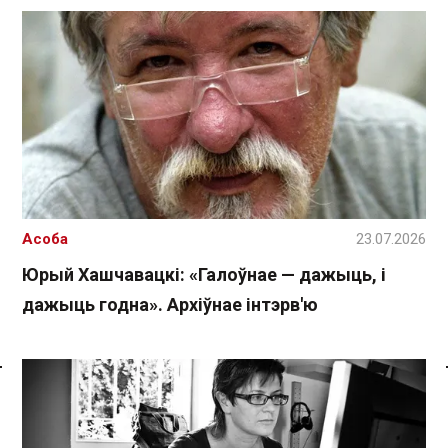
Асоба
23.07.2026
Юрый Хашчавацкі: «Галоўнае — дажыць, і
дажыць годна». Архіўнае інтэрв'ю
Спасылка без VPN