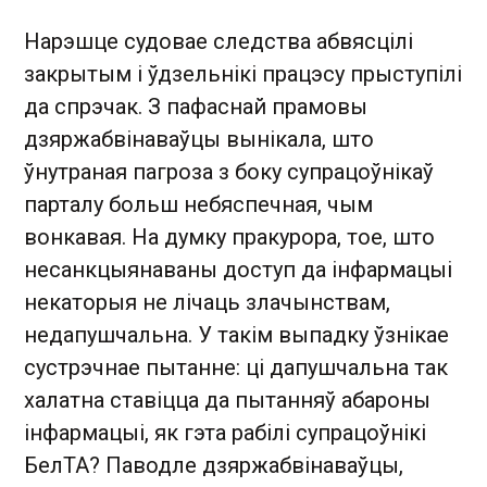
Нарэшце судовае следства абвясцілі
закрытым і ўдзельнікі працэсу прыступілі
да спрэчак. З пафаснай прамовы
дзяржабвінаваўцы вынікала, што
ўнутраная пагроза з боку супрацоўнікаў
парталу больш небяспечная, чым
вонкавая. На думку пракурора, тое, што
несанкцыянаваны доступ да інфармацыі
некаторыя не лічаць злачынствам,
недапушчальна. У такім выпадку ўзнікае
сустрэчнае пытанне: ці дапушчальна так
халатна ставіцца да пытанняў абароны
інфармацыі, як гэта рабілі супрацоўнікі
БелТА? Паводле дзяржабвінаваўцы,