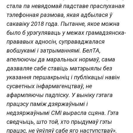
стала па невядомай падставе праслуханая
тэлефонная размова, якая адбылася ў
сакавіку 2018 года. Пытанне, якое можна
было б урэгуляваць у межах грамадзянска-
прававых адносін, суправаджалася
вобшукамі і затрыманнямі. БелТА,
апелюючы да маральных нормаў, сама
дазваляе сабе ставіць матэрыялы без
указання першакрыніц і публікацыі навін
сусветных інфармагенцтваў, не
афармляючы падпіску. У выніку гэтага
працэсу паміж дзяржаўнымі і
недзяржаўнымі СМІ вырасла сцяна. Гэта
сведчыць, што той, хто прыдумаў гэты
працэс, не ўяўляў сабе яго наступстваў».