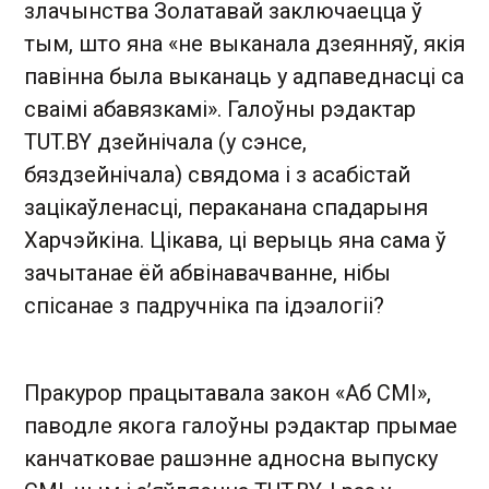
злачынства Золатавай заключаецца ў
тым, што яна «не выканала дзеянняў, якія
павінна была выканаць у адпаведнасці са
сваімі абавязкамі». Галоўны рэдактар
TUT.BY дзейнічала (у сэнсе,
бяздзейнічала) свядома і з асабістай
зацікаўленасці, пераканана спадарыня
Харчэйкіна. Цікава, ці верыць яна сама ў
зачытанае ёй абвінавачванне, нібы
спісанае з падручніка па ідэалогіі?
Пракурор працытавала закон «Аб СМІ»,
паводле якога галоўны рэдактар прымае
канчатковае рашэнне адносна выпуску