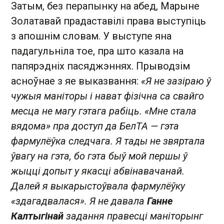
Затым, без перапынку на абед, Марыне
Золатавай прадаставілі права выступіць
з апошнім словам. У выступе яна
падагульніла тое, пра што казала на
папярэдніх пасяджэннях. Прыводзім
асноўнае з яе выказвання:
«Я не зазіраю ў
чужыя маніторы і нават фізічна са свайго
месца не магу гэтага рабіць. «Мне стала
вядома» пра доступ да БелТА — гэта
фармулёўка следчага. Я тады не звяртала
ўвагу на гэта, бо гэта быў мой першы ў
жыцці допыт у якасці абвінавачанай.
Далей я выкарыстоўвала фармулёўку
«здагадвалася». Я не давала
Ганне
Калтыгінай
задання правесці маніторынг