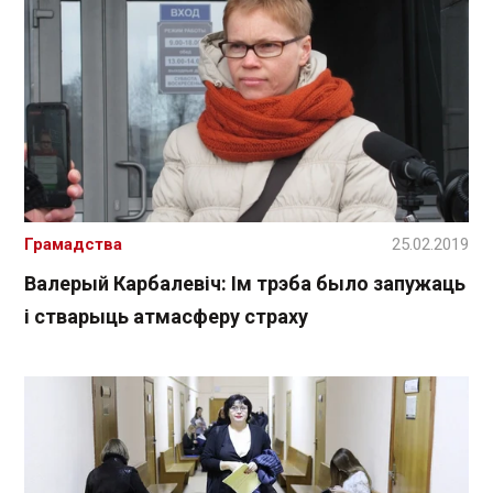
Грамадства
25.02.2019
Валерый Карбалевіч: Ім трэба было запужаць
і стварыць атмасферу страху