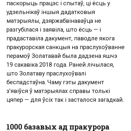
паскорыць працэс і спытаў, ці ёсць у
удзельнікаў іншыя дадатковыя
матэрыялы, дзяржабвінаваўца не
разгубілася і заявіла, што ёсць — і
прадаставіла дакумент, паводле якога
пракурорская санкцыя на праслухоўванне
перамоў Золатавай была дадзена яшчэ
19 сакавіка 2018 года. Раней лічылася,
што Золатаву праслухоўвалі
беспадстаўна. Чаму гэты дакумент
з’явіўся ў матэрыялах справы толькі
цяпер — для ўсіх так і засталося загадкай.
1000 базавых ад пракурора