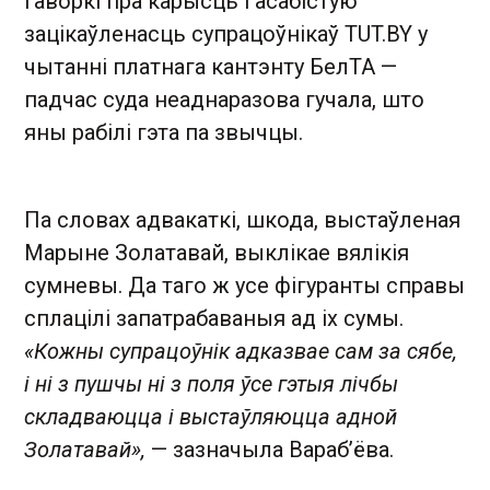
гаворкі пра карысць і асабістую
зацікаўленасць супрацоўнікаў TUT.BY у
чытанні платнага кантэнту БелТА —
падчас суда неаднаразова гучала, што
яны рабілі гэта па звычцы.
Па словах адвакаткі, шкода, выстаўленая
Марыне Золатавай, выклікае вялікія
сумневы. Да таго ж усе фігуранты справы
сплацілі запатрабаваныя ад іх сумы.
«Кожны супрацоўнік адказвае сам за сябе,
і ні з пушчы ні з поля ўсе гэтыя лічбы
складваюцца і выстаўляюцца адной
Золатавай»,
— зазначыла Вараб’ёва.