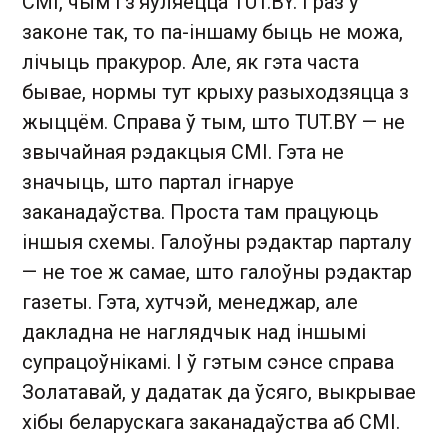
СМІ, чым і з’яўляецца TUT.BY. І раз у
законе так, то па-іншаму быць не можа,
лічыць пракурор. Але, як гэта часта
бывае, нормы тут крыху разыходзяцца з
жыццём. Справа ў тым, што TUT.BY — не
звычайная рэдакцыя СМІ. Гэта не
значыць, што партал ігнаруе
заканадаўства. Проста там працуюць
іншыя схемы. Галоўны рэдактар парталу
— не тое ж самае, што галоўны рэдактар
газеты. Гэта, хутчэй, менеджар, але
дакладна не наглядчык над іншымі
супрацоўнікамі. І ў гэтым сэнсе справа
Золатавай, у дадатак да ўсяго, выкрывае
хібы беларускага заканадаўства аб СМІ.