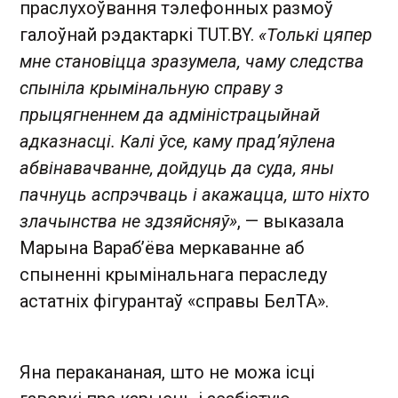
праслухоўвання тэлефонных размоў
галоўнай рэдактаркі TUT.BY.
«Толькі цяпер
мне становіцца зразумела, чаму следства
спыніла крымінальную справу з
прыцягненнем да адміністрацыйнай
адказнасці. Калі ўсе, каму прад’яўлена
абвінавачванне, дойдуць да суда, яны
пачнуць аспрэчваць і акажацца, што ніхто
злачынства не здзяйсняў»
, — выказала
Марына Вараб’ёва меркаванне аб
спыненні крымінальнага пераследу
астатніх фігурантаў «справы БелТА».
Яна перакананая, што не можа ісці