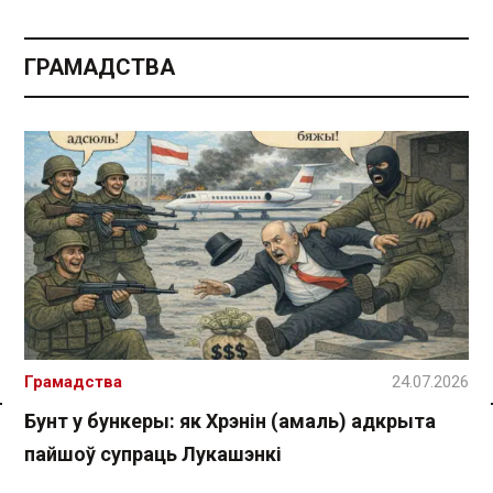
ГРАМАДСТВА
Грамадства
24.07.2026
Бунт у бункеры: як Хрэнін (амаль) адкрыта
Спасылка без VPN
пайшоў супраць Лукашэнкі