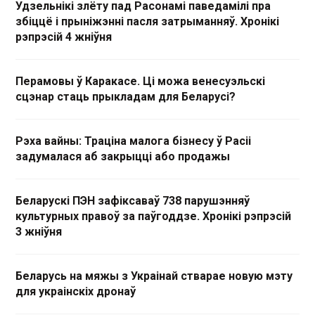
Удзельнікі злёту пад Расонамі паведамілі пра
збіццё і прыніжэнні пасля затрыманняў. Хронікі
рэпрэсій 4 жніўня
Перамовы ў Каракасе. Ці можа венесуэльскі
сцэнар стаць прыкладам для Беларусі?
Рэха вайны: Траціна малога бізнесу ў Расіі
задумалася аб закрыцці або продажы
Беларускі ПЭН зафіксаваў 738 парушэнняў
культурных правоў за паўгоддзе. Хронікі рэпрэсій
3 жніўня
Беларусь на мяжы з Украінай стварае новую мэту
для украінскіх дронаў