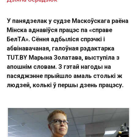
У панядзелак у судзе Маскоўскага раёна
Мінска аднавіўся працэс па «справе
БелТА». Сёння адбыліся спрэчкі і
абвінавачаная, галоўная рэдактарка
TUT.BY Марына Золатава, выступіла з
апошнім словам. З гэтай нагоды на
пасяджэнне прыйшло амаль столькі ж
людзей, колькі ў першы дзень працэсу.