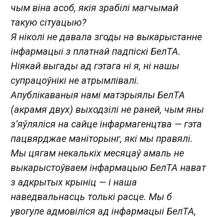
чым віна асоб, якія зрабілі магчымай
такую сітуацыю?
Я ніколі не давала згоды на выкарыстанне
інфармацыі з платнай падпіскі БелТА.
Ніякай выгады ад гэтага ні я, ні нашы
супрацоўнікі не атрымлівалі.
Апублікаваныя намі матэрыялы БелТА
(акрамя двух) выходзілі не раней, чым яны
з’яўляліся на сайце інфармагенцтва — гэта
пацвярджае маніторынг, які мы правялі.
Мы цягам некалькіх месяцаў амаль не
выкарыстоўваем інфармацыю БелТА нават
з адкрытых крыніц — і наша
наведвальнасць толькі расце. Мы б
увогуле адмовіліся ад інфармацыі БелТА,