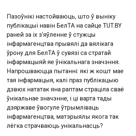
Пазоўнікі настойваюць, што ў выніку
публікацыі навін БелТА на сайце TUT.BY
раней за іх з’яўленне ў стужцы
інфармагенцтва прывялі да вялікага
ўрону для БелТА ў сувязі са стратай
інфармацыяй яе ўнікальнага значэння.
Напрошваюцца пытанні: які ж кошт мае
тая інфармацыя, калі праз публікацыю
дзвюх нататак яна раптам страціла сваё
ўнікальнае значэнне, і ці варта тады
дзяржаве ўвогуле ўтрымліваць
інфармагенцтва, матэрыялы якога так
лёгка страчваюць унікальнасць?