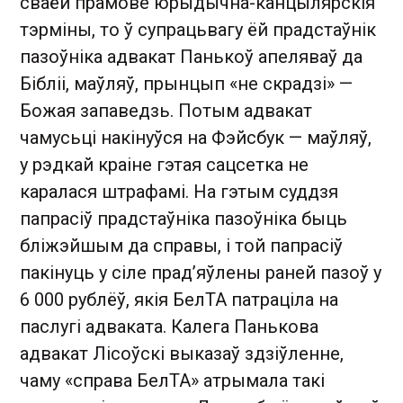
сваёй прамове юрыдычна-канцылярскія
тэрміны, то ў супрацьвагу ёй прадстаўнік
пазоўніка адвакат Панькоў апеляваў да
Бібліі, маўляў, прынцып «не скрадзі» —
Божая запаведзь. Потым адвакат
чамусьці накінуўся на Фэйсбук — маўляў,
у рэдкай краіне гэтая сацсетка не
каралася штрафамі. На гэтым суддзя
папрасіў прадстаўніка пазоўніка быць
бліжэйшым да справы, і той папрасіў
пакінуць у сіле прад’яўлены раней пазоў у
6 000 рублёў, якія БелТА патраціла на
паслугі адваката. Калега Панькова
адвакат Лісоўскі выказаў здзіўленне,
чаму «справа БелТА» атрымала такі