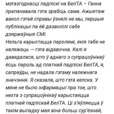
мэтазгоднасці падпіскі на БелТА – Ганна
прапанавала гэта зрабіць сама. Ажыятаж
вакол гэтай справы ўзнялі не мы, першыя
публікацыі па ёй дазволілі сабе
дзяржаўныя СМІ.
Нельга карыстацца паролямі, якія табе не
належаць — гэта відавочна. Калі я
даведалася, што ў аднаго з супрацоўнікаў
ёсць пароль ад платнай падпіскі БелТА, я,
сапраўды, не надала гэтаму належнага
значэння. Я сказала, што гэта кепска. У
мяне не было інфармацыі пра тое, што
нехта з супрацоўнікаў карыстаецца
платнай падпіскай БелТА. Ці з’яўляецца ў
такім выпадку мая віна больш сур’ёзнай,