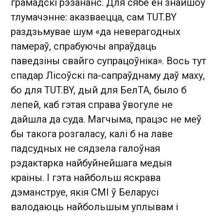
грамадскі рэзананс. Для сябе ён знайшоў
тлумачэнне: аказваецца, сам TUT.BY
раздзьмувае шум «да неверагодных
памераў, спрабуючы апраўдаць
паведзіны свайго супрацоўніка». Вось тут
спадар Лісоўскі па-сапраўднаму даў маху,
бо для TUT.BY, дый для БелТА, было б
лепей, каб гэтая справа ўвогуле не
дайшла да суда. Магчыма, працэс не меў
бы такога розгаласу, калі б на лаве
падсудных не сядзела галоўная
рэдактарка найбуйнейшага медыя
краіны. І гэта найбольш яскрава
дэманструе, якія СМІ ў Беларусі
валодаюць найбольшым уплывам і