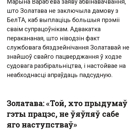
Марына Вараб’ёва заяву абвінавачвання,
што Золатава не заключыла дамову з
БелТА, каб выплаціць большыя прэміі
сваім супрацоўнікам. Адвакатка
перакананая, што ніводзін факт
службовага бяздзейнічання Золатавай не
знайшоў свайго пацверджання ў ходзе
судовага разбіральніцтва, і настойвае на
неабходнасці апраўдаць падсудную.
Золатава: «Той, хто прыдумаў
гэты працэс, не ўяўляў сабе
яго наступстваў»