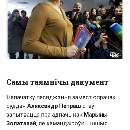
Самы таямнічы дакумент
Напачатку пасяджэння замест спрэчак
суддзя
Аляксандр Петраш
стаў
запытвацца пра адпачынак
Марыны
Золатавай
, яе камандзіроўкі і іншыя