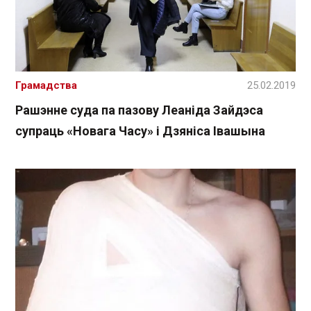
Грамадства
25.02.2019
Рашэнне суда па пазову Леаніда Зайдэса
супраць «Новага Часу» і Дзяніса Івашына