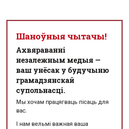
Шаноўныя чытачы!
Aхвяраванні
незалежным медыя —
ваш унёсак у будучыню
грамадзянскай
супольнасці.
Мы хочам працягваць пісаць для
вас.
І нам вельмі важная ваша