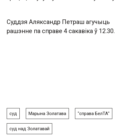
Суддзя Аляксандр Петраш агучыць
рашэнне па справе 4 сакавіка ў 12.30.
суд
Марына Золатава
"справа БелТА"
суд над Золатавай