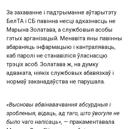
За захаванне і падтрыманне аўтарытэту
БелТА і СБ павінна несці адказнасць не
Марына Золатава, а службовыя асобы
гэтых арганізацый. Менавіта яны павінны
абараняць інфармацыю і кантраляваць,
каб паролі не станавіліся ўласнасцю
трэціх асоб. Золатава ж, на думку
адваката, ніякіх службовых абавязкаў і
нормаў заканадаўства не парушала.
«Высновы абвінавачвання абсурдныя і
зробленыя, відаць, ад таго, што ўвогуле не
было чаго напісаць»,
— пракаментавала