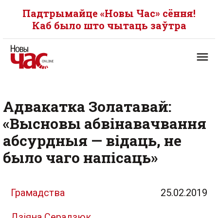
Падтрымайце «Новы Час» сёння!
Каб было што чытаць заўтра
Адвакатка Золатавай:
«Высновы абвінавачвання
абсурдныя — відаць, не
было чаго напісаць»
Грамадства
25.02.2019
Дзіяна Серадзюк