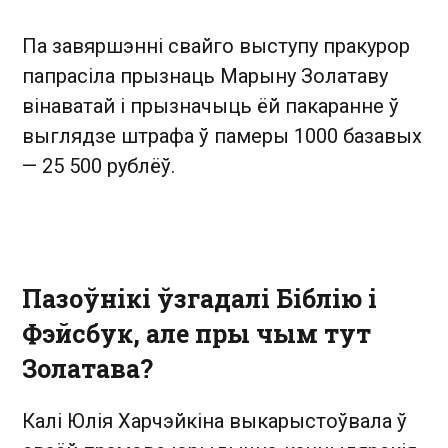
Па завяршэнні свайго выступу пракурор
папрасіла прызнаць Марыну Золатаву
вінаватай і прызначыць ёй пакаранне ў
выглядзе штрафа ў памеры 1000 базавых
— 25 500 рублёў.
Пазоўнікі ўзгадалі Біблію і
Фэйсбук, але пры чым тут
Золатава?
Калі Юлія Харчэйкіна выкарыстоўвала ў