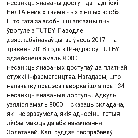
несанкцыянаваны доступ да падпіскі
БелТА нейкіх таямнічых «іншых асоб».
Што гэта за асобы і ці звязаны яны
ўвогуле з TUT.BY. Паводле
дзяржабвінаваўцы, за ўвесь 2017 і па
травень 2018 года з ІР-адрасоў TUT.BY
здзейснена амаль 8 000
несанкцыянаваных доступаў да платнай
стужкі інфармагенцтва. Нагадаем, што
напачатку працэса гаворка ішла пра 134
несанкцыянаваныя доступы. Адкуль
узяліся амаль 8000 — сказаць складана,
як і не зразумела, якія адносіны гэтыя
лічбы маюць да абвінавачвання
Золатавай. Калі суддзя паспрабаваў