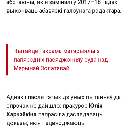
абставіны, якія заміналі ў 2017– 18 гадах
выконваць абавязкі галоўнага рэдактара.
Чытайце таксама матэрыялы з
папярэдніх пасяджэнняў суда над
Марынай Золатавай
Аднак і пасля гэтых дзіўных пытанняў да
спрэчак не дайшло: пракурор
Юлія
Харчэйкіна
папрасіла даследаваць
доказы, якія пацвярджаюць