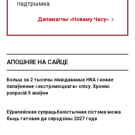
падтрымка.
Дапамагчы «Новаму Часу»
АПОШНЯЕ НА САЙЦЕ
Больш за 2 тысячы ліквідаваных НКА і новае
папаўненне «экстрэмісцкага» спісу. Хронікі
рэпрэсій 5 жніўня
Еўрапейская супрацьбалістычная сістэма можа
быць гатовая да сярэдзіны 2027 года