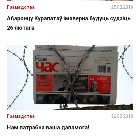
Грамадства
25.02.2019
Абаронцу Курапатаў імаверна будуць судзіць
26 лютага
Грамадства
26.02.2019
Нам патрэбна ваша дапамога!