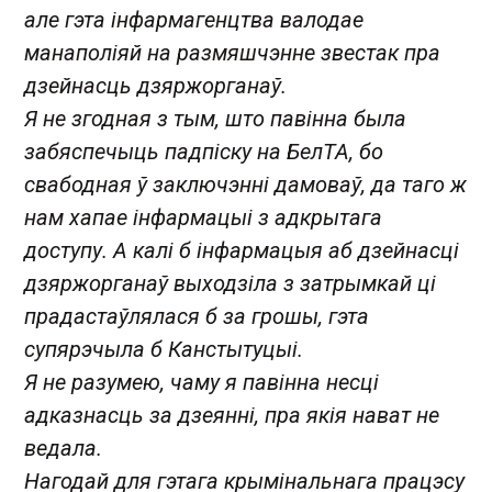
але гэта інфармагенцтва валодае
манаполіяй на размяшчэнне звестак пра
дзейнасць дзяржорганаў.
Я не згодная з тым, што павінна была
забяспечыць падпіску на БелТА, бо
свабодная ў заключэнні дамоваў, да таго ж
нам хапае інфармацыі з адкрытага
доступу. А калі б інфармацыя аб дзейнасці
дзяржорганаў выходзіла з затрымкай ці
прадастаўлялася б за грошы, гэта
супярэчыла б Канстытуцыі.
Я не разумею, чаму я павінна несці
адказнасць за дзеянні, пра якія нават не
ведала.
Нагодай для гэтага крымінальнага працэсу