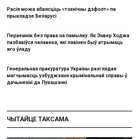
Расія можа абвясціць «тэхнічны дэфолт» па
прыкладзе Беларусі
Пераемнік без права на памылку. Як Энвер Ходжа
пазбавіўся чалавека, які павінен быў атрымаць
яго ўладу
Генеральная пракуратура Украіны разглядае
магчымасць узбуджэння крымінальнай справы ў
дачыненні да Лукашэнкі
ЧЫТАЙЦЕ ТАКСАМА