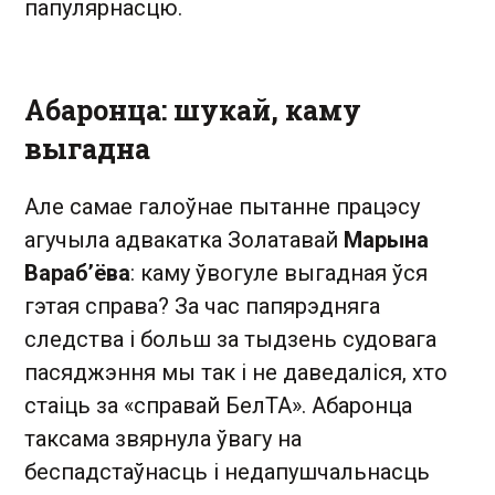
папулярнасцю.
Абаронца: шукай, каму
выгадна
Але самае галоўнае пытанне працэсу
агучыла адвакатка Золатавай
Марына
Вараб’ёва
: каму ўвогуле выгадная ўся
гэтая справа? За час папярэдняга
следства і больш за тыдзень судовага
пасяджэння мы так і не даведаліся, хто
стаіць за «справай БелТА». Абаронца
таксама звярнула ўвагу на
беспадстаўнасць і недапушчальнасць