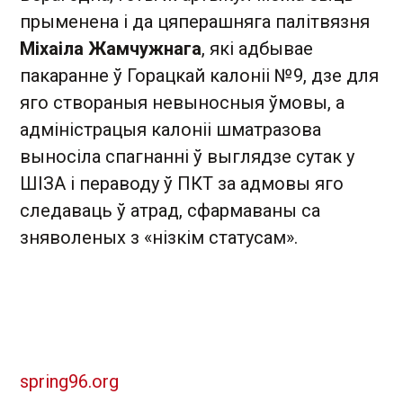
прыменена і да цяперашняга палітвязня
Міхаіла Жамчужнага
, які адбывае
пакаранне ў Горацкай калоніі №9, дзе для
яго створаныя невыносныя ўмовы, а
адміністрацыя калоніі шматразова
выносіла спагнанні ў выглядзе сутак у
ШІЗА і пераводу ў ПКТ за адмовы яго
следаваць ў атрад, сфармаваны са
зняволеных з «нізкім статусам».
spring96.org