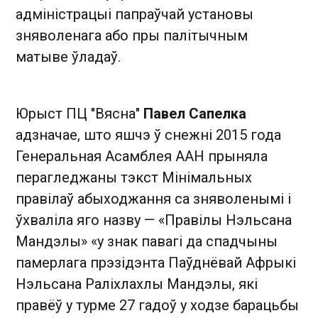
адміністрацыі папраўчай установы
зняволенага або пры палітычным
матыве ўладаў.
Юрыст ПЦ "Вясна"
Павел Сапелка
адзначае, што яшчэ ў снежні 2015 года
Генеральная Асамблея ААН прыняла
перагледжаны тэкст Мінімальных
правілаў абыходжання са зняволенымі і
ўхваліла яго назву — «Правілы Нэльсана
Мандэлы» «у знак павагі да спадчыны
памерлага прэзідэнта Паўднёвай Афрыкі
Нэльсана Раліхлахлы Мандэлы, які
правёў у турме 27 гадоў у ходзе барацьбы