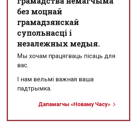
грамадства немагчыма
без моцнай
грамадзянскай
супольнасці і
незалежных медыя.
Мы хочам працягваць пісаць для
вас.
І нам вельмі важная ваша
падтрымка.
Дапамагчы «Новаму Часу»