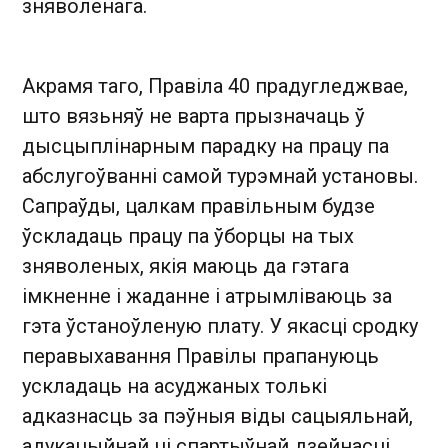
зняволенага.
Акрамя таго, Правіла 40 прадугледжвае,
што вязьняў не варта прызначаць ў
дысцыплінарным парадку на працу па
абслугоўванні самой турэмнай установы.
Сапраўды, цалкам правільным будзе
ўскладаць працу па ўборцы на тых
зняволеных, якія маюць да гэтага
імкненне і жаданне і атрымліваюць за
гэта ўстаноўленую плату. У якасці сродку
перавыхавання Правілы прапануюць
ускладаць на асуджаных толькі
адказнасць за пэўныя віды сацыяльнай,
адукацыйнай ці спартыўнай дзейнасці.