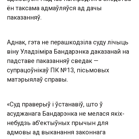
ён таксама адмаўляўся ад дачы
паказанняў.
Аднак, гэта не перашкодзіла суду лічыць
віну Уладзіміра Бандарэнка даказанай на
падставе паказанняў сведак —
супрацоўнікаў ПК №13, пісьмовых
матэрыялаў справы.
«Суд праверыў і ўстанавіў, што ў
асуджанага Бандарэнка не мелася якіх-
небудзь аб'ектыўных прычын для
адмовы ад выканання законнага