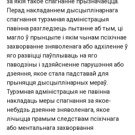
за якія такое спагнанне прызначаецца.
Перад накладаннем дысцыплінарнага
спагнання турэмная адміністрацыя
павінна разгледзець пытанне аб тым, ці
магло ў прынцыпе і якім чынам псіхічнае
захворванне зняволенага або адхіленне ў
яго развіцці паўплываць на яго
паводзіны і здзяйсненне парушэння або
дзеяння, якое стала падставай для
прыняцця дысцыплінарных мераў.
Турэмная адміністрацыя не павінна
накладаць меры спагнання за якое-
небудзь дзеянне зняволенага, якое
лічыцца прамым следствам псіхічнага
або ментальнага захворвання