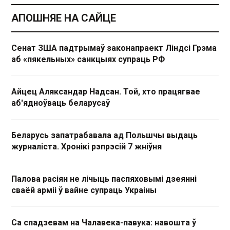
АПОШНЯЕ НА САЙЦЕ
Сенат ЗША падтрымаў законапраект Ліндсі Грэма
аб «пякельных» санкцыях супраць РФ
Айцец Аляксандар Надсан. Той, хто працягвае
аб'ядноўваць беларусаў
Беларусь запатрабавала ад Польшчы выдаць
журналіста. Хронікі рэпрэсій 7 жніўня
Палова расіян не лічыць паспяховымі дзеянні
сваёй арміі ў вайне супраць Украіны
Са спадзевам на Чалавека-павука: навошта ў