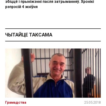
збіццё і прыніжэнні пасля затрыманняў. Хронікі
рэпрэсій 4 жніўня
ЧЫТАЙЦЕ ТАКСАМА
Грамадства
25.05.2018