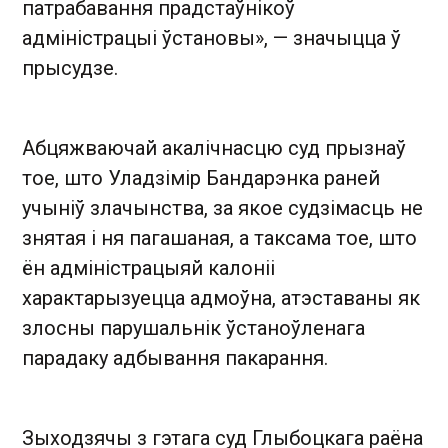
патрабавання прадстаўнікоў
адміністрацыі ўстановы», — значыцца ў
прысудзе.
Абцяжваючай акалічнасцю суд прызнаў
тое, што Уладзімір Бандарэнка раней
учыніў злачынства, за якое судзімасць не
знятая і ня пагашаная, а таксама тое, што
ён адміністрацыяй калоніі
характарызуецца адмоўна, атэставаны як
злосны парушальнік ўстаноўленага
парадаку адбывання пакарання.
Зыходзячы з гэтага суд Глыбоцкага раёна