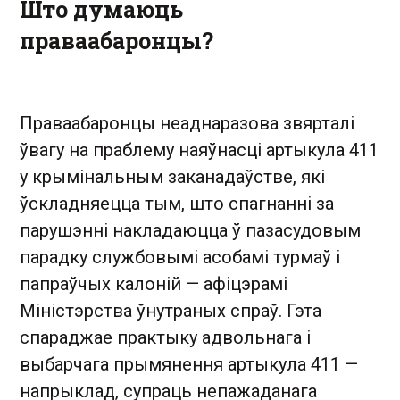
Што думаюць
праваабаронцы?
Праваабаронцы неаднаразова звярталі
ўвагу на праблему наяўнасці артыкула 411
у крымінальным заканадаўстве, які
ўскладняецца тым, што спагнанні за
парушэнні накладаюцца ў пазасудовым
парадку службовымі асобамі турмаў і
папраўчых калоній — афіцэрамі
Міністэрства ўнутраных спраў. Гэта
спараджае практыку адвольнага і
выбарчага прымянення артыкула 411 —
напрыклад, супраць непажаданага