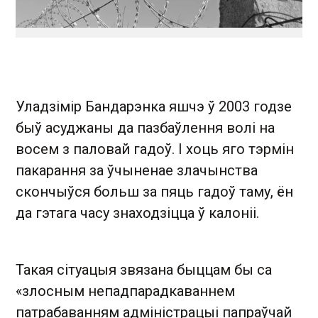
Уладзімір Бандарэнка яшчэ ў 2003 годзе
быў асуджаны да пазбаўлення волі на
восем з паловай гадоў. І хоць яго тэрмін
пакарання за ўчыненае злачынства
скончыўся больш за пяць гадоў таму, ён
да гэтага часу знаходзіцца ў калоніі.
Такая сітуацыя звязана быццам бы са
«злосным непадпарадкаваннем
патрабаванням адміністрацыі папраўчай