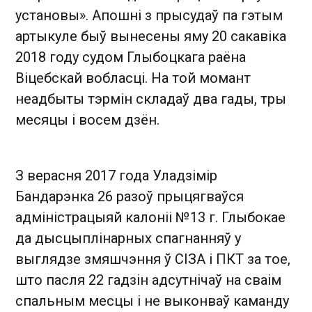
установы». Апошні з прысудаў па гэтым
артыкуле быў вынесены яму 20 сакавіка
2018 году судом Глыбоцкага раёна
Віцебскай вобласці. На той момант
неадбыты тэрмін складаў два гады, тры
месяцы і восем дзён.
З верасня 2017 года Уладзімір
Бандарэнка 26 разоў прыцягваўся
адміністрацыяй калоніі №13 г. Глыбокае
да дысцыплінарных спагнанняў у
выглядзе змяшчэння ў СІЗА і ПКТ за тое,
што пасля 22 гадзін адсутнічаў на сваім
спальным месцы і не выконваў каманду