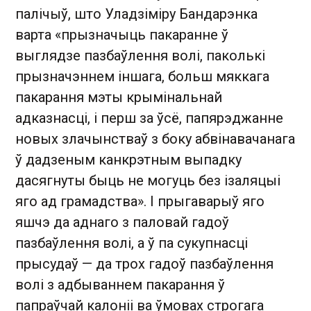
палічыў, што Уладзіміру Бандарэнка
варта «прызначыць пакаранне ў
выглядзе пазбаўлення волі, паколькі
прызначэннем іншага, больш мяккага
пакарання мэты крымінальнай
адказнасці, і перш за ўсё, папярэджанне
новых злачынстваў з боку абвінавачанага
ў дадзеным канкрэтным выпадку
дасягнуты быць не могуць без ізаляцыі
яго ад грамадства». І прыгаварыў яго
яшчэ да аднаго з паловай гадоў
пазбаўлення волі, а ў па сукупнасці
прысудаў — да трох гадоў пазбаўлення
волі з адбываннем пакарання ў
папраўчай калоніі ва ўмовах строгага