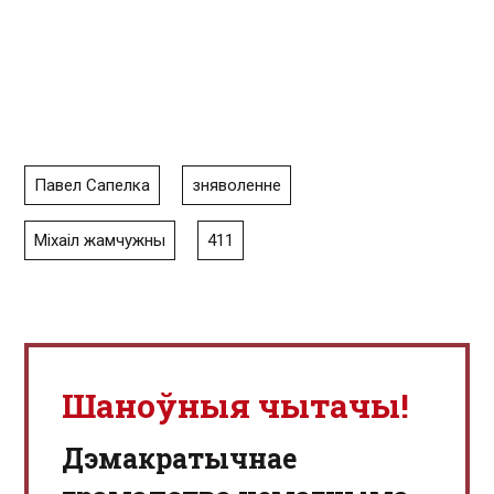
Павел Сапелка
зняволенне
Міхаіл жамчужны
411
Шаноўныя чытачы!
Дэмакратычнае