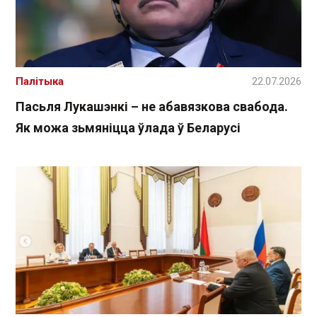
Палітыка
22.07.2026
Пасьля Лукашэнкі – не абавязкова свабода.
Як можа зьмяніцца ўлада ў Беларусі