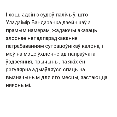
І хоць адзін з судоў палічыў, што
Уладзімір Бандарэнка дзейнічаў з
прамым намерам, жадаючы аказаць
злоснае непадпарадкаванне
патрабаванням супрацоўнікаў калоніі, і
меў на мэце ўхіленне ад папраўчага
ўздзеяння, прычыны, па якіх ён
рэгулярна адмаўляўся спаць на
вызначыным для яго месцы, застаюцца
няяснымі.