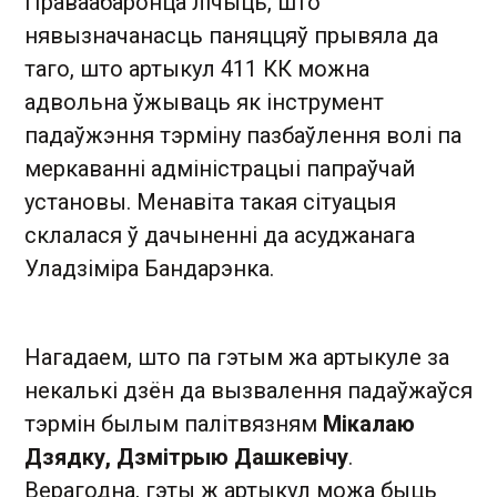
Праваабаронца лічыць, што
нявызначанасць паняццяў прывяла да
таго, што артыкул 411 КК можна
адвольна ўжываць як інструмент
падаўжэння тэрміну пазбаўлення волі па
меркаванні адміністрацыі папраўчай
установы. Менавіта такая сітуацыя
склалася ў дачыненні да асуджанага
Уладзіміра Бандарэнка.
Нагадаем, што па гэтым жа артыкуле за
некалькі дзён да вызвалення падаўжаўся
тэрмін былым палітвязням
Мікалаю
Дзядку, Дзмітрыю Дашкевічу
.
Верагодна, гэты ж артыкул можа быць