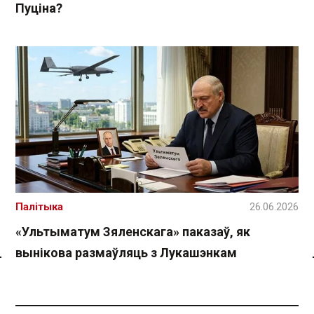
Пуціна?
Палітыка
26.06.2026
«Ультыматум Зяленскага» паказаў, як
вынікова размаўляць з Лукашэнкам
Спасылка без VPN