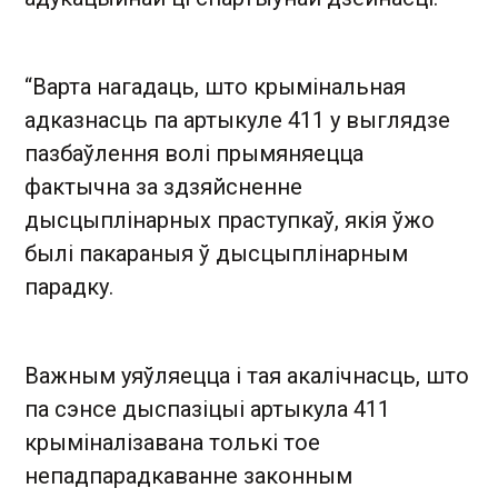
“Варта нагадаць, што крымінальная
адказнасць па артыкуле 411 у выглядзе
пазбаўлення волі прымяняецца
фактычна за здзяйсненне
дысцыплінарных праступкаў, якія ўжо
былі пакараныя ў дысцыплінарным
парадку.
Важным уяўляецца і тая акалічнасць, што
па сэнсе дыспазіцыі артыкула 411
крыміналізавана толькі тое
непадпарадкаванне законным