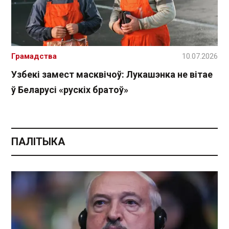
Грамадства
10.07.2026
Узбекі замест масквічоў: Лукашэнка не вітае
ў Беларусі «рускіх братоў»
ПАЛІТЫКА