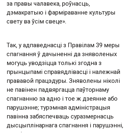
за правы чалавека, роўнасць,
дэмакратыю і фарміраванне культуры
свету ва ўсім свеце».
Так, у адпаведнасці з Правілам 39 меры
спагнання ў дачыненні да зняволеных
могуць уводзіцца толькі згодна з
прынцыпамі справядлівасці і належнай
прававой працэдуры. Зняволены ніколі
не павінен падвяргацца паўторнаму
спагнанню за адно і тое ж дзеянне або
парушэнне; турэмная адміністрацыя
павінна забяспечваць суразмернасць
дысцыплінарнага спагнання і парушэнні,