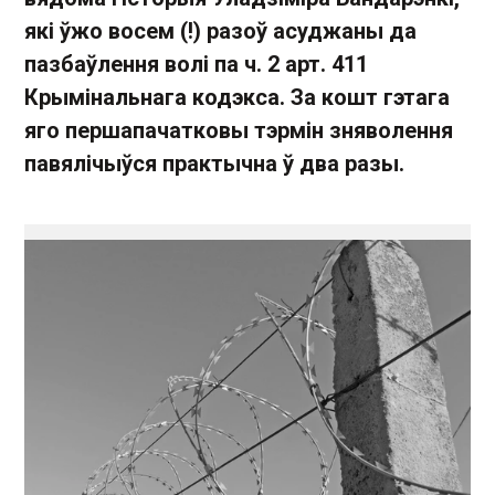
які ўжо восем (!) разоў асуджаны да
пазбаўлення волі па ч. 2 арт. 411
Крымінальнага кодэкса. За кошт гэтага
яго першапачатковы тэрмін зняволення
павялічыўся практычна ў два разы.