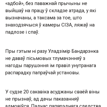
«адбой», без паважнай прычыны не
выйшаў на працу ў складзе атрада, у які
вызначаны, а таксама за тое, што
знаходзячыся ў камеры СІЗА, ляжаў на
падлозе і спаў.
Пры гэтым ні разу Уладзімір Бандарэнка
не даваў пісьмовых тлумачэнняў з
нагоды парушэння ім правіл унутранага
распарадку папраўчай установы.
У судзе 20 сакавіка асуджаны сваёй віны
не прызнаў, ад дачы паказанняў
адмовіўся. Падчас папярэдняга следства