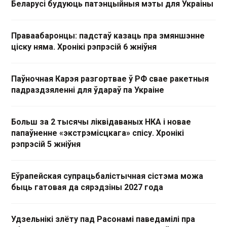
Беларусі будуюць патэнцыйныя мэты для Украіны
Праваабаронцы: падстаў казаць пра змяншэнне
ціску няма. Хронікі рэпрэсій 6 жніўня
Паўночная Карэя разгортвае ў РФ свае ракетныя
падраздзяленні для ўдараў па Украіне
Больш за 2 тысячы ліквідаваных НКА і новае
папаўненне «экстрэмісцкага» спісу. Хронікі
рэпрэсій 5 жніўня
Еўрапейская супрацьбалістычная сістэма можа
быць гатовая да сярэдзіны 2027 года
Удзельнікі злёту пад Расонамі паведамілі пра