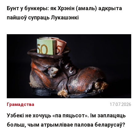
Бунт у бункеры: як Хрэнін (амаль) адкрыта
пайшоў супраць Лукашэнкі
Грамадства
17.07.2026
Узбекі не хочуць «па пяцьсот». Ім заплацяць
больш, чым атрымлівае палова беларусаў?