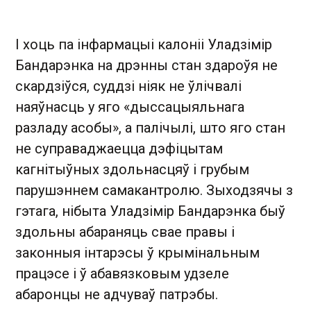
І хоць па інфармацыі калоніі Уладзімір
Бандарэнка на дрэнны стан здароўя не
скардзіўся, суддзі ніяк не ўлічвалі
наяўнасць у яго «дыссацыяльнага
разладу асобы», а палічылі, што яго стан
не суправаджаецца дэфіцытам
кагнітыўных здольнасцяў і грубым
парушэннем самакантролю. Зыходзячы з
гэтага, нібыта Уладзімір Бандарэнка быў
здольны абараняць свае правы і
законныя інтарэсы ў крымінальным
працэсе і ў абавязковым удзеле
абаронцы не адчуваў патрэбы.