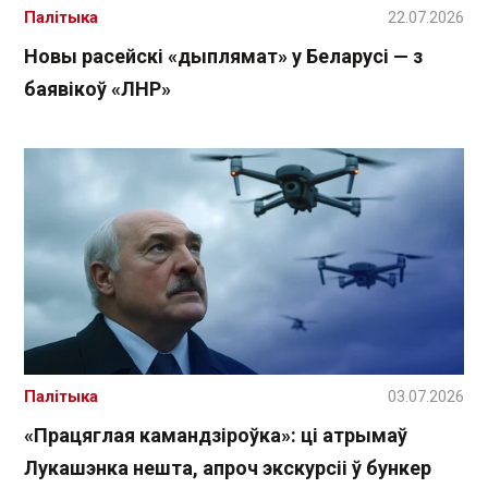
Палітыка
22.07.2026
Новы расейскі «дыплямат» у Беларусі — з
баявікоў «ЛНР»
Палітыка
03.07.2026
«Працяглая камандзіроўка»: ці атрымаў
Лукашэнка нешта, апроч экскурсіі ў бункер