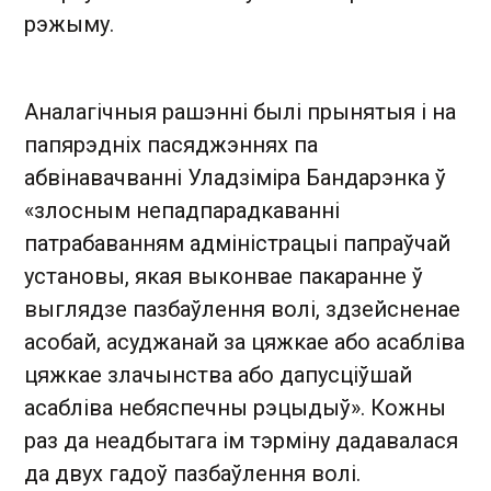
рэжыму.
Аналагічныя рашэнні былі прынятыя і на
папярэдніх пасяджэннях па
абвінавачванні Уладзіміра Бандарэнка ў
«злосным непадпарадкаванні
патрабаванням адміністрацыі папраўчай
установы, якая выконвае пакаранне ў
выглядзе пазбаўлення волі, здзейсненае
асобай, асуджанай за цяжкае або асабліва
цяжкае злачынства або дапусціўшай
асабліва небяспечны рэцыдыў». Кожны
раз да неадбытага ім тэрміну дадавалася
да двух гадоў пазбаўлення волі.