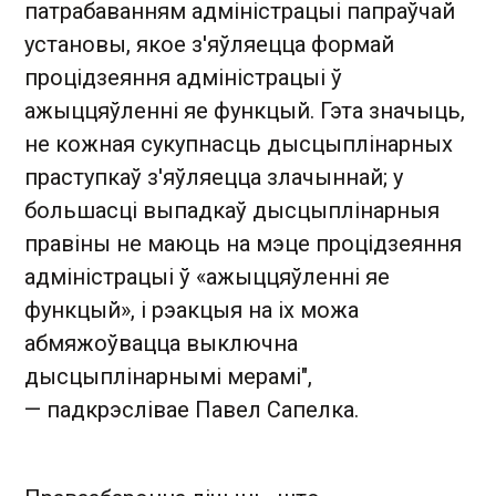
патрабаванням адміністрацыі папраўчай
установы, якое з'яўляецца формай
процідзеяння адміністрацыі ў
ажыццяўленні яе функцый. Гэта значыць,
не кожная сукупнасць дысцыплінарных
праступкаў з'яўляецца злачыннай; у
большасці выпадкаў дысцыплінарныя
правіны не маюць на мэце процідзеяння
адміністрацыі ў «ажыццяўленні яе
функцый», і рэакцыя на іх можа
абмяжоўвацца выключна
дысцыплінарнымі мерамі",
— падкрэслівае Павел Сапелка.