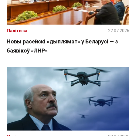
Палітыка
22.07.2026
Новы расейскі «дыплямат» у Беларусі — з
баявікоў «ЛНР»