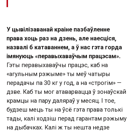
У цывілізаванай краіне пазбаўленне
права хоць раз на дзень, але наесціся,
назвалі б катаваннем, а ў нас гэта горда
імянуюць «перавыхаваўчым працэсам»
.
Гэты перавыхаваўчы працэс, каб на
«агульным рэжыме» ты меў чатыры
перадачы па 30 кг у год, а на «строгім» —
дзве. Каб ты мог атаварвацца ў зонаўскай
крамцы на пару даляраў у месяц. І тое,
будзеш мець ты на ўсё гэта права толькі
тады, калі ходзіш перад гарантам рэжыму
на дыбачках. Калі ж ты нешта недзе