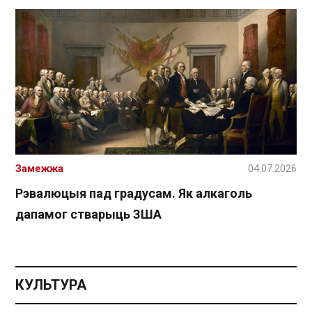
Замежжа
04.07.2026
Рэвалюцыя пад градусам. Як алкаголь
дапамог стварыць ЗША
КУЛЬТУРА