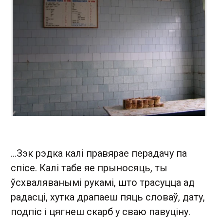
...Зэк рэдка калі правярае перадачу па
спісе. Калі табе яе прыносяць, ты
ўсхваляванымі рукамі, што трасуцца ад
радасці, хутка драпаеш пяць словаў, дату,
подпіс і цягнеш скарб у сваю павуціну.