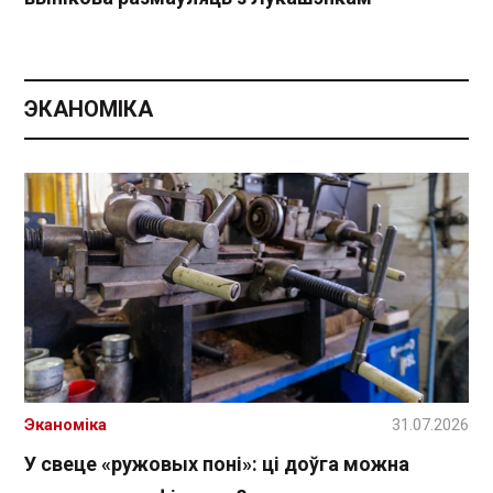
ЭКАНОМІКА
Эканоміка
31.07.2026
У свеце «ружовых поні»: ці доўга можна