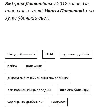
Змітром Дашкевічам
у 2012 годзе. Па
словах яго жонкі,
Насты Палажанкі
, яно
хутка ўбачыць свет.
Зміцер Дашкевіч
ШІЗА
турэмны дзённік
пайка
палажняк
Дэпартамент выканання пакаранняў
зэк павінен быць галодны
шлёмка баланды
хадзіць на дыбачках
нэагулаг