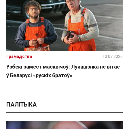
Грамадства
10.07.2026
Узбекі замест масквічоў: Лукашэнка не вітае
ў Беларусі «рускіх братоў»
ПАЛІТЫКА