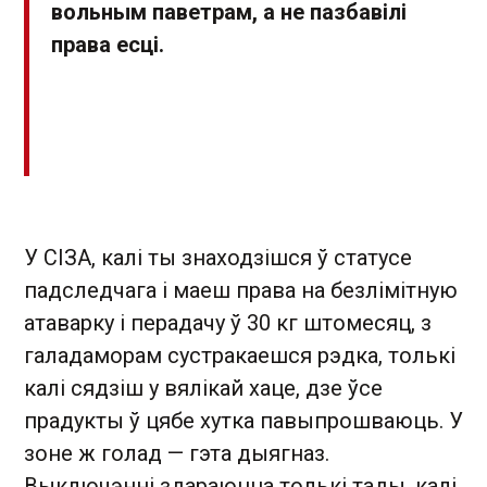
вольным паветрам, а не пазбавілі
права есці.
У СІЗА, калі ты знаходзішся ў статусе
падследчага і маеш права на безлімітную
атаварку і перадачу ў 30 кг штомесяц, з
галадаморам сустракаешся рэдка, толькі
калі сядзіш у вялікай хаце, дзе ўсе
прадукты ў цябе хутка павыпрошваюць. У
зоне ж голад — гэта дыягназ.
Выключэнні здараюцца толькі тады, калі