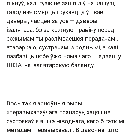
пікнуў, калі гузік не зашпіліў на кашулі,
галодная смерць грукаецца ў твае
дзверы, часцей за ўсё — дзверы
ізалятара, бо за кожную правіну перад
рэжымам ты разлічваешся перадачамі,
атаваркаю, сустрэчамі з роднымі, а калі
пазбавіць цябе ўжо няма чаго — едзеш у
ШІЗА, на ізалятарскую баланду.
Вось такія асноўныя рысы
«перавыхаваўчага працэсу», хаця і не
сустракаў я яшчэ ніводнага, каго б гэткімі
метадамі перавыхавалі. Відавочна, што