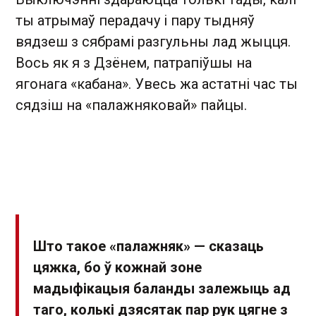
ты атрымаў перадачу і пару тыдняў
вядзеш з сябрамі разгульны лад жыцця.
Вось як я з Дзёнем, патрапіўшы на
ягонага «кабана». Увесь жа астатні час ты
сядзіш на «палажняковай» пайцы.
Што такое «палажняк» — сказаць
цяжка, бо ў кожнай зоне
мадыфікацыя баланды залежыць ад
таго, колькі дзясятак пар рук цягне з