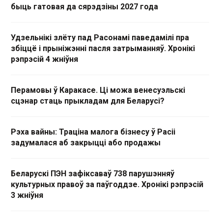
быць гатовая да сярэдзіны 2027 года
Удзельнікі злёту пад Расонамі паведамілі пра
збіццё і прыніжэнні пасля затрыманняў. Хронікі
рэпрэсій 4 жніўня
Перамовы ў Каракасе. Ці можа венесуэльскі
сцэнар стаць прыкладам для Беларусі?
Рэха вайны: Траціна малога бізнесу ў Расіі
задумалася аб закрыцці або продажы
Беларускі ПЭН зафіксаваў 738 парушэнняў
культурных правоў за паўгоддзе. Хронікі рэпрэсій
3 жніўня