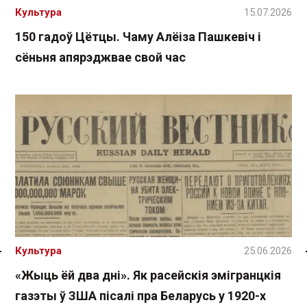
Культура
15.07.2026
150 гадоў Цётцы. Чаму Алёіза Пашкевіч і
сёньня апярэджвае свой час
Культура
25.06.2026
Спасылка без VPN
«Жыць ёй два дні». Як расейскія эмігранцкія
газэты ў ЗША пісалі пра Беларусь у 1920-х