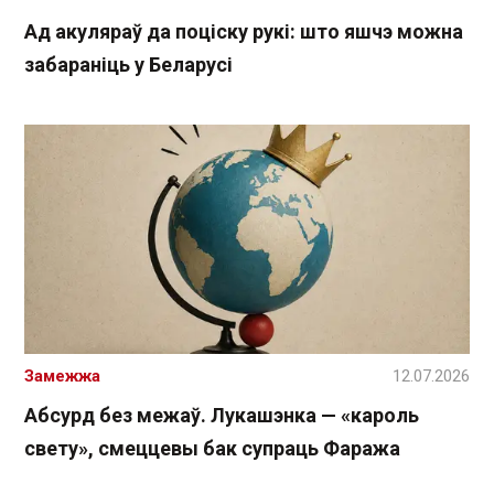
Ад акуляраў да поціску рукі: што яшчэ можна
забараніць у Беларусі
Замежжа
12.07.2026
Абсурд без межаў. Лукашэнка — «кароль
свету», смеццевы бак супраць Фаража