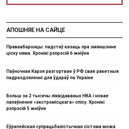
АПОШНЯЕ НА САЙЦЕ
Праваабаронцы: падстаў казаць пра змяншэнне
ціску няма. Хронікі рэпрэсій 6 жніўня
Паўночная Карэя разгортвае ў РФ свае ракетныя
падраздзяленні для ўдараў па Украіне
Больш за 2 тысячы ліквідаваных НКА і новае
папаўненне «экстрэмісцкага» спісу. Хронікі
рэпрэсій 5 жніўня
Еўрапейская супрацьбалістычная сістэма можа