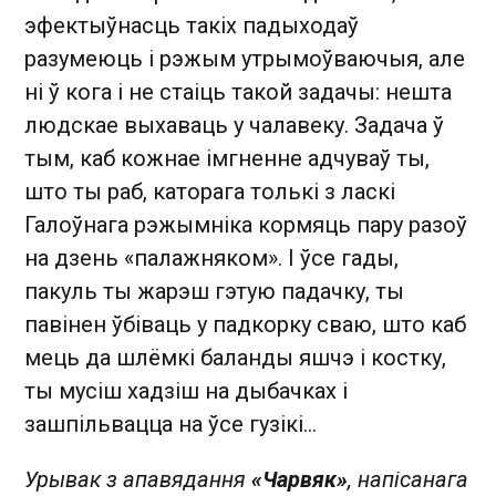
эфектыўнасць такіх падыходаў
разумеюць і рэжым утрымоўваючыя, але
ні ў кога і не стаіць такой задачы: нешта
людскае выхаваць у чалавеку. Задача ў
тым, каб кожнае імгненне адчуваў ты,
што ты раб, каторага толькі з ласкі
Галоўнага рэжымніка кормяць пару разоў
на дзень «палажняком». І ўсе гады,
пакуль ты жарэш гэтую падачку, ты
павінен ўбіваць у падкорку сваю, што каб
мець да шлёмкі баланды яшчэ і костку,
ты мусіш хадзіш на дыбачках і
зашпільвацца на ўсе гузікі...
Урывак з апавядання
«Чарвяк»
, напісанага