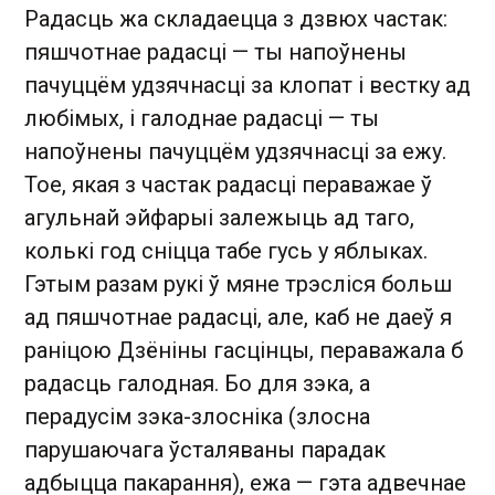
Радасць жа складаецца з дзвюх частак:
пяшчотнае радасці — ты напоўнены
пачуццём удзячнасці за клопат і вестку ад
любімых, і галоднае радасці — ты
напоўнены пачуццём удзячнасці за ежу.
Тое, якая з частак радасці пераважае ў
агульнай эйфарыі залежыць ад таго,
колькі год сніцца табе гусь у яблыках.
Гэтым разам рукі ў мяне трэсліся больш
ад пяшчотнае радасці, але, каб не даеў я
раніцою Дзёніны гасцінцы, пераважала б
радасць галодная. Бо для зэка, а
перадусім зэка-злосніка (злосна
парушаючага ўсталяваны парадак
адбыцца пакарання), ежа — гэта адвечнае