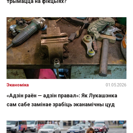
трымацца на фікцыях?
Эканоміка
01.05.2026
«Адзін раён — адзін правал»: Як Лукашэнка
сам сабе замінае зрабіць эканамічны цуд