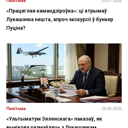
Палітыка
03.07.2026
«Працяглая камандзіроўка»: ці атрымаў
Лукашэнка нешта, апроч экскурсіі ў бункер
Пуціна?
Палітыка
26.06.2026
«Ультыматум Зяленскага» паказаў, як
вынікова размаўляць з Лукашэнкам