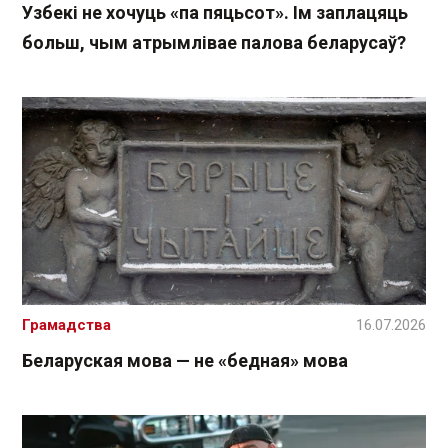
Узбекі не хочуць «па пяцьсот». Ім заплацяць
больш, чым атрымлівае палова беларусаў?
Грамадства
16.07.2026
Беларуская мова — не «бедная» мова