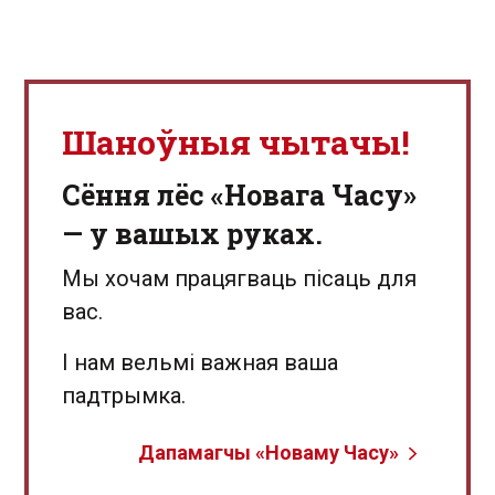
Шаноўныя чытачы!
Сёння лёс «Новага Часу»
— у вашых руках.
Мы хочам працягваць пісаць для
вас.
І нам вельмі важная ваша
падтрымка.
Дапамагчы «Новаму Часу»