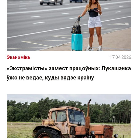
Эканоміка
17.04.2026
«Экстрэмісты» замест працоўных: Лукашэнка
ўжо не ведае, куды вядзе краіну