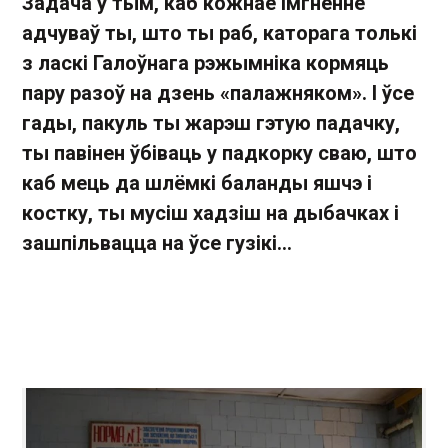
Задача ў тым, каб кожнае імгненне
адчуваў ты, што ты раб, каторага толькі
з ласкі Галоўнага рэжымніка кормяць
пару разоў на дзень
«
палажняком
»
. І ўсе
гады, пакуль ты жарэш гэтую падачку,
ты павінен ўбіваць у падкорку сваю, што
каб мець да шлёмкі баланды яшчэ і
костку, ты мусіш хадзіш на дыбачках і
зашпільвацца на ўсе гузікі...