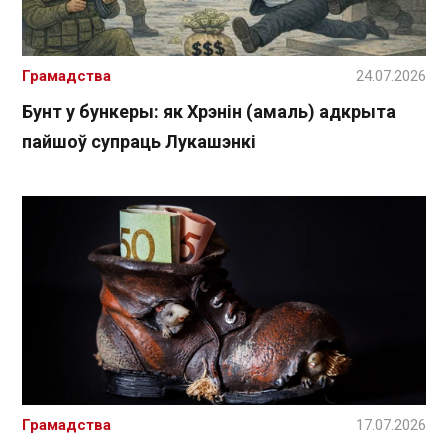
Грамадства
24.07.2026
Бунт у бункеры: як Хрэнін (амаль) адкрыта
пайшоў супраць Лукашэнкі
Грамадства
17.07.2026