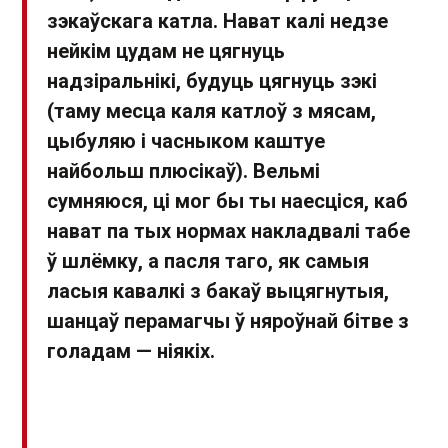
зэкаўскага катла. Нават калі недзе
нейкім цудам не цягнуць
надзіральнікі, будуць цягнуць зэкі
(таму месца каля катлоў з мясам,
цыбуляю і часныком каштуе
найбольш плюсікаў). Вельмі
сумняюся, ці мог бы ты наесціся, каб
нават па тых нормах накладвалі табе
ў шлёмку, а пасля таго, як самыя
ласыя кавалкі з бакаў выцягнутыя,
шанцаў перамагчы ў няроўнай бітве з
голадам — ніякіх.