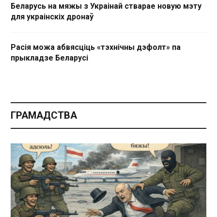
Беларусь на мяжы з Украінай стварае новую мэту
для украінскіх дронаў
Расія можа абвясціць «тэхнічны дэфолт» па
прыкладзе Беларусі
ГРАМАДСТВА