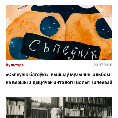
Культура
20.07.2026
«Сьпеўнік багоўкі»: выйшаў музычны альбом
на вершы з дзіцячай анталогіі Вольгі Гапеевай