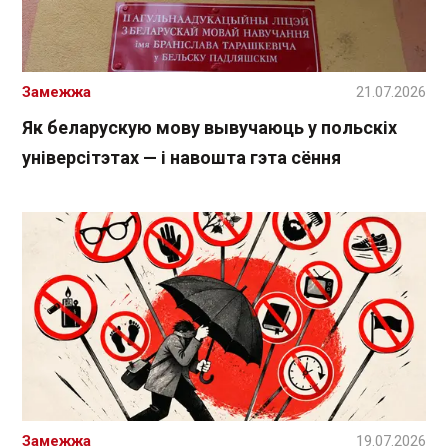
Замежжа
21.07.2026
Як беларускую мову вывучаюць у польскіх
універсітэтах — і навошта гэта сёння
Замежжа
19.07.2026