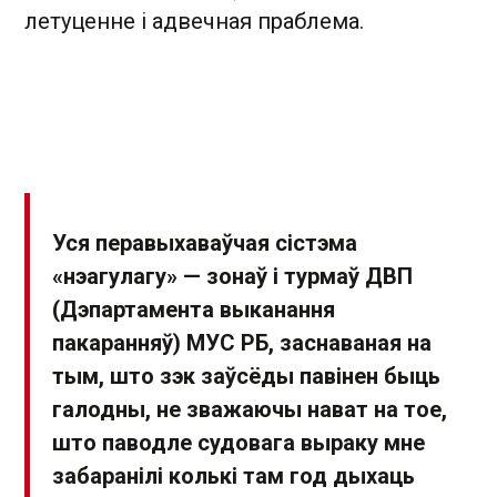
летуценне і адвечная праблема.
Уся перавыхаваўчая сістэма
«нэагулагу» — зонаў і турмаў ДВП
(Дэпартамента выканання
пакаранняў) МУС РБ, заснаваная на
тым, што зэк заўсёды павінен быць
галодны, не зважаючы нават на тое,
што паводле судовага выраку мне
забаранілі колькі там год дыхаць