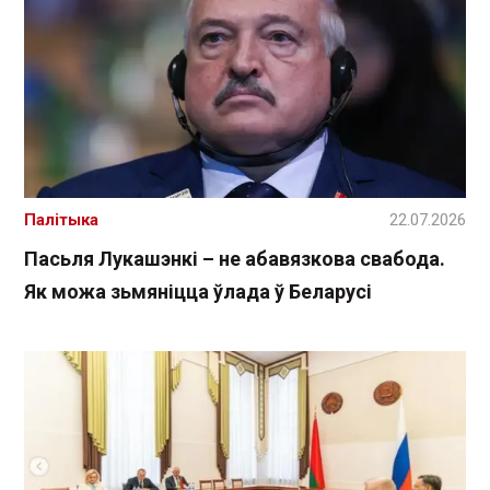
Палітыка
22.07.2026
Пасьля Лукашэнкі – не абавязкова свабода.
Як можа зьмяніцца ўлада ў Беларусі