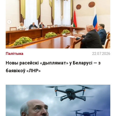
Палітыка
22.07.2026
Новы расейскі «дыплямат» у Беларусі — з
баявікоў «ЛНР»