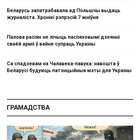
Беларусь запатрабавала ад Польшчы выдаць
журналіста. Хронікі рэпрэсій 7 жніўня
Палова расіян не лічыць паспяховымі дзеянні
сваёй арміі ў вайне супраць Украіны
Са спадзевам на Чалавека-павука: навошта ў
Беларусі будуюць патэнцыйныя мэты для Украіны
ГРАМАДСТВА