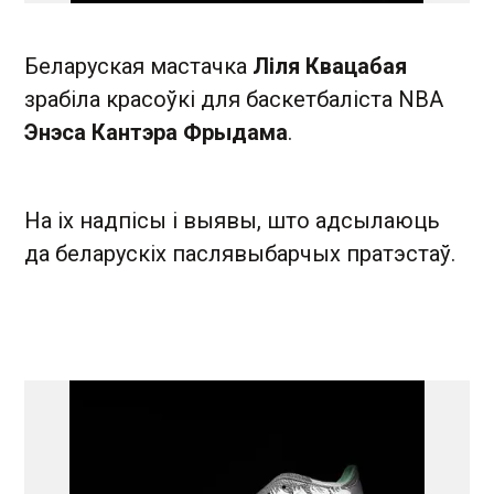
Беларуская мастачка
Ліля Квацабая
зрабіла красоўкі для баскетбаліста NBA
Энэса Кантэра Фрыдама
.
На іх надпісы і выявы, што адсылаюць
да беларускіх паслявыбарчых пратэстаў.