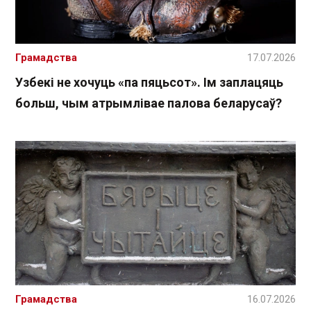
Грамадства
17.07.2026
Узбекі не хочуць «па пяцьсот». Ім заплацяць
больш, чым атрымлівае палова беларусаў?
Грамадства
16.07.2026