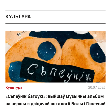
КУЛЬТУРА
Культура
20.07.2026
«Сьпеўнік багоўкі»: выйшаў музычны альбом
на вершы з дзіцячай анталогіі Вольгі Гапеевай