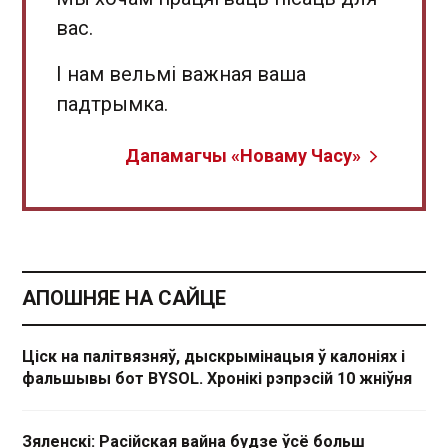
вас.
І нам вельмі важная ваша
падтрымка.
Дапамагчы «Новаму Часу»
АПОШНЯЕ НА САЙЦЕ
Ціск на палітвязняў, дыскрымінацыя ў калоніях і
фальшывы бот BYSOL. Хронікі рэпрэсій 10 жніўня
Зяленскі: Расійская вайна будзе ўсё больш