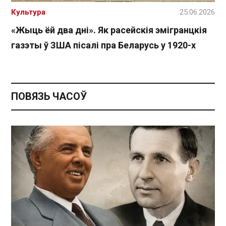
Культура
25.06.2026
«Жыць ёй два дні». Як расейскія эмігранцкія
газэты ў ЗША пісалі пра Беларусь у 1920-х
ПОВЯЗЬ ЧАСОЎ