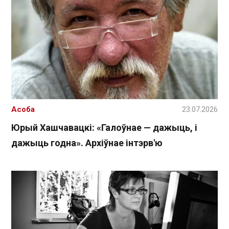
Асоба
23.07.2026
Юрый Хашчавацкі: «Галоўнае — дажыць, і
дажыць годна». Архіўнае інтэрв'ю