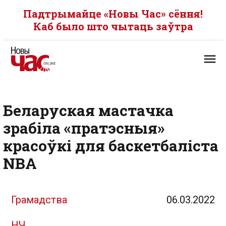
Падтрымайце «Новы Час» сёння!
Каб было што чытаць заўтра
Беларуская мастачка
зрабіла «пратэсныя»
красоўкі для баскетбаліста
NBA
Грамадства
06.03.2022
НЧ