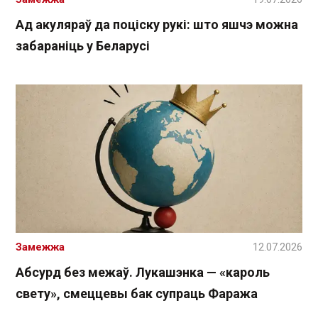
Ад акуляраў да поціску рукі: што яшчэ можна
забараніць у Беларусі
Замежжа
12.07.2026
Абсурд без межаў. Лукашэнка — «кароль
свету», смеццевы бак супраць Фаража