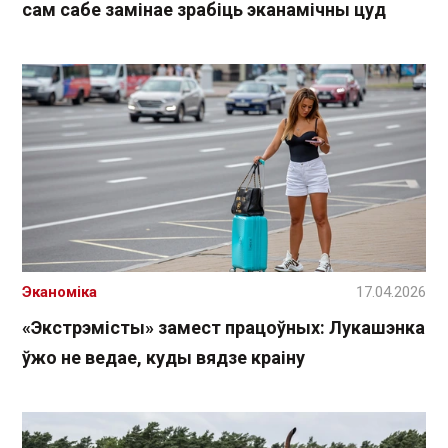
сам сабе замінае зрабіць эканамічны цуд
Эканоміка
17.04.2026
«Экстрэмісты» замест працоўных: Лукашэнка
ўжо не ведае, куды вядзе краіну