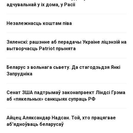
адчувальнай у іх дома, у Расіі
Незалежнасць коштам піва
Зяленскі: рашэнне аб перадачы Украіне ліцэнзій на
вытворчасць Patriot прынята
Беларус з вольнага сьвету. Да стагодзьдзя Янкі
Запрудніка
Сенат ЗША падтрымаў законапраект Ліндсі Грэма
аб «пякельных» санкцыях супраць РФ
Айцец Аляксандар Надсан. Той, хто працягвае
аб'ядноўваць беларусаў