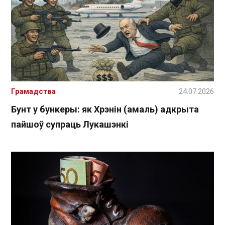
Грамадства
24.07.2026
Бунт у бункеры: як Хрэнін (амаль) адкрыта
пайшоў супраць Лукашэнкі