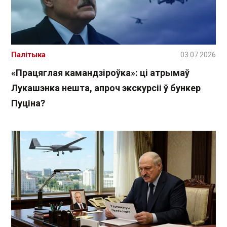
Палітыка
03.07.2026
«Працяглая камандзіроўка»: ці атрымаў
Лукашэнка нешта, апроч экскурсіі ў бункер
Пуціна?