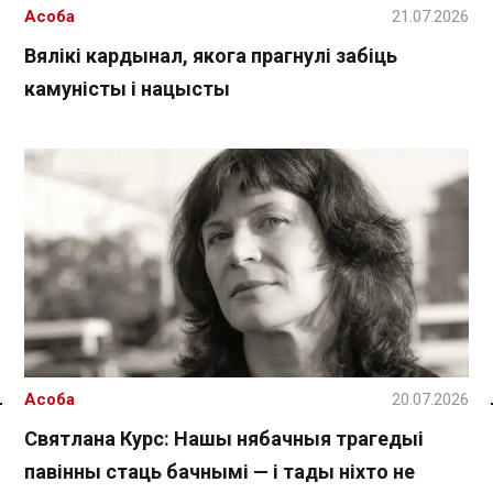
Асоба
21.07.2026
Вялікі кардынал, якога прагнулі забіць
камуністы і нацысты
Асоба
20.07.2026
Спасылка без VPN
Святлана Курс: Нашы нябачныя трагедыі
павінны стаць бачнымі — і тады ніхто не