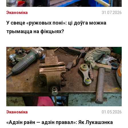
Эканоміка
31.07.2026
У свеце «ружовых поні»: ці доўга можна
трымацца на фікцыях?
Эканоміка
01.05.2026
«Адзін раён — адзін правал»: Як Лукашэнка