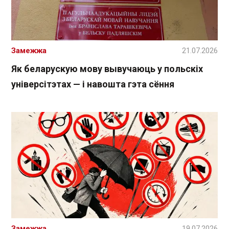
Замежжа
21.07.2026
Як беларускую мову вывучаюць у польскіх
універсітэтах — і навошта гэта сёння
Замежжа
19.07.2026