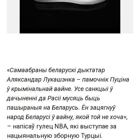
«
Самаабраны беларускі дыктатар
Аляксандар Лукашэнка – памочнік Пуціна
ў крымінальнай вайне. Усе санкцыі ў
дачыненні да Расіі мусяць быць
пашыраныя на Беларусь. Ён зацягнуў
народ Беларусі ў вайну, якой той не хоча
»,
– напісаў гулец NBA, які выступае за
нацыянальную зборную Турцыі.