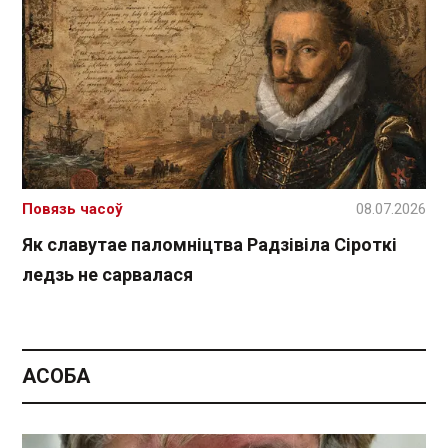
Повязь часоў
08.07.2026
Як славутае паломніцтва Радзівіла Сіроткі
ледзь не сарвалася
АСОБА