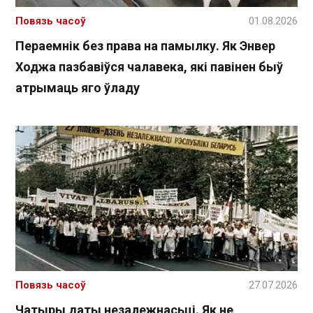
Повязь часоў
01.08.2026
Пераемнік без права на памылку. Як Энвер
Ходжа пазбавіўся чалавека, які павінен быў
атрымаць яго ўладу
Повязь часоў
27.07.2026
Чатыры даты незалежнасьці. Як не