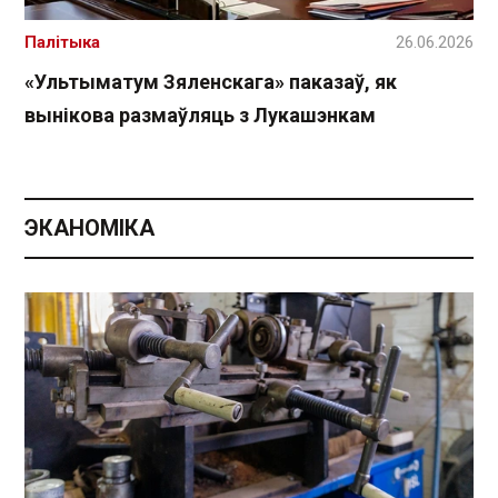
Палітыка
26.06.2026
«Ультыматум Зяленскага» паказаў, як
вынікова размаўляць з Лукашэнкам
ЭКАНОМІКА