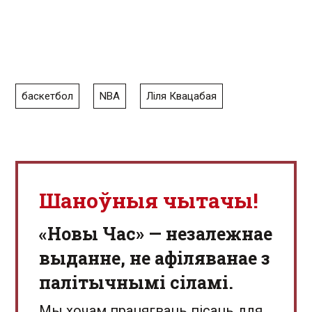
баскетбол
NBA
Ліля Квацабая
Шаноўныя чытачы!
«Новы Час» — незалежнае
выданне, не афіляванае з
палітычнымі сіламі.
Мы хочам працягваць пісаць для