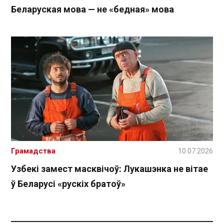
Беларуская мова — не «бедная» мова
Грамадства
10.07.2026
Узбекі замест масквічоў: Лукашэнка не вітае
ў Беларусі «рускіх братоў»