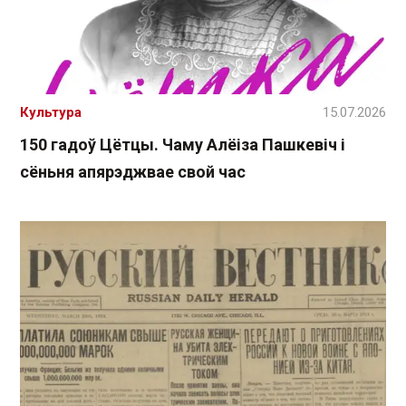
Культура
15.07.2026
150 гадоў Цётцы. Чаму Алёіза Пашкевіч і
сёньня апярэджвае свой час