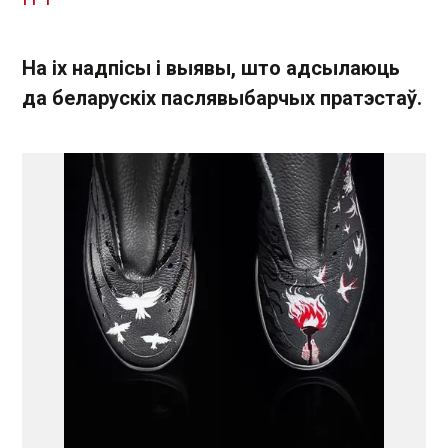
На іх надпісы і выявы, што адсылаюць
да беларускіх паслявыбарчых пратэстаў.