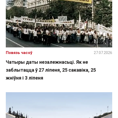
Повязь часоў
27.07.2026
Чатыры даты незалежнасьці. Як не
заблытацца ў 27 ліпеня, 25 сакавіка, 25
жніўня і 3 ліпеня