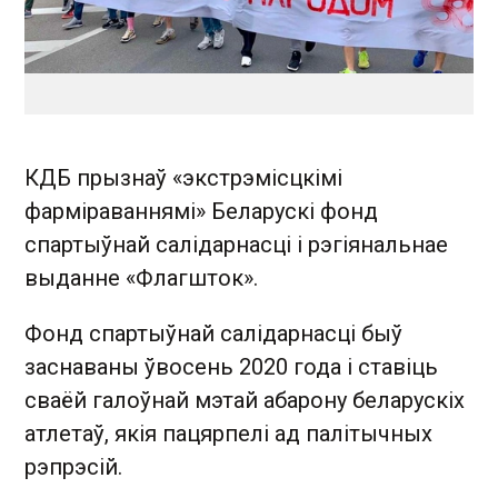
КДБ прызнаў «экстрэмісцкімі
фарміраваннямі» Беларускі фонд
спартыўнай салідарнасці і рэгіянальнае
выданне «Флагшток».
Фонд спартыўнай салідарнасці быў
заснаваны ўвосень 2020 года і ставіць
сваёй галоўнай мэтай абарону беларускіх
атлетаў, якія пацярпелі ад палітычных
рэпрэсій.