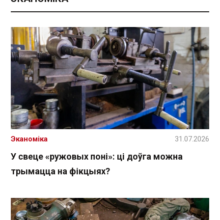
Эканоміка
31.07.2026
У свеце «ружовых поні»: ці доўга можна
трымацца на фікцыях?