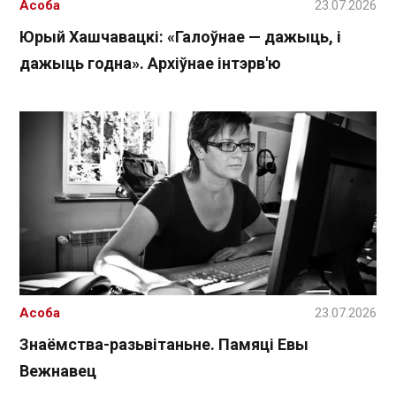
Асоба
23.07.2026
Юрый Хашчавацкі: «Галоўнае — дажыць, і
дажыць годна». Архіўнае інтэрв'ю
Асоба
23.07.2026
Знаёмства-разьвітаньне. Памяці Евы
Вежнавец