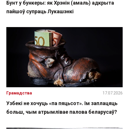
Бунт у бункеры: як Хрэнін (амаль) адкрыта
пайшоў супраць Лукашэнкі
Грамадства
17.07.2026
Узбекі не хочуць «па пяцьсот». Ім заплацяць
больш, чым атрымлівае палова беларусаў?