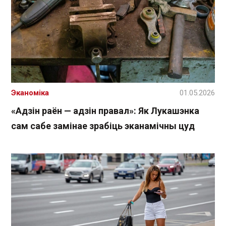
Эканоміка
01.05.2026
«Адзін раён — адзін правал»: Як Лукашэнка
сам сабе замінае зрабіць эканамічны цуд