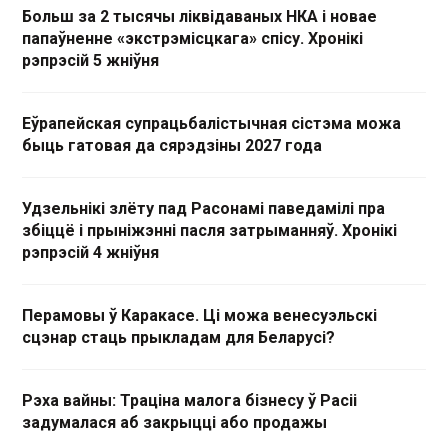
Больш за 2 тысячы ліквідаваных НКА і новае
папаўненне «экстрэмісцкага» спісу. Хронікі
рэпрэсій 5 жніўня
Еўрапейская супрацьбалістычная сістэма можа
быць гатовая да сярэдзіны 2027 года
Удзельнікі злёту пад Расонамі паведамілі пра
збіццё і прыніжэнні пасля затрыманняў. Хронікі
рэпрэсій 4 жніўня
Перамовы ў Каракасе. Ці можа венесуэльскі
сцэнар стаць прыкладам для Беларусі?
Рэха вайны: Траціна малога бізнесу ў Расіі
задумалася аб закрыцці або продажы