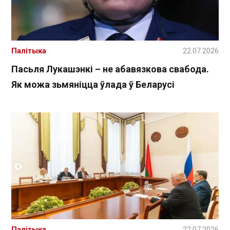
Палітыка
22.07.2026
Пасьля Лукашэнкі – не абавязкова свабода.
Як можа зьмяніцца ўлада ў Беларусі
Палітыка
22.07.2026