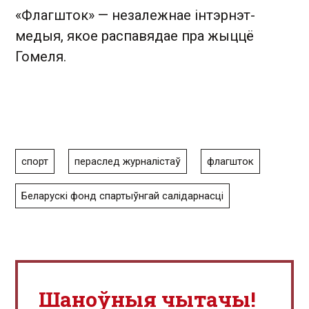
«Флагшток» — незалежнае інтэрнэт-
медыя, якое распавядае пра жыццё
Гомеля.
спорт
пераслед журналістаў
флагшток
Беларускі фонд спартыўнгай салідарнасці
Шаноўныя чытачы!