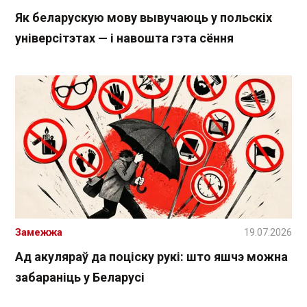
Як беларускую мову вывучаюць у польскіх
універсітэтах — і навошта гэта сёння
Замежжа
19.07.2026
Ад акуляраў да поціску рукі: што яшчэ можна
забараніць у Беларусі