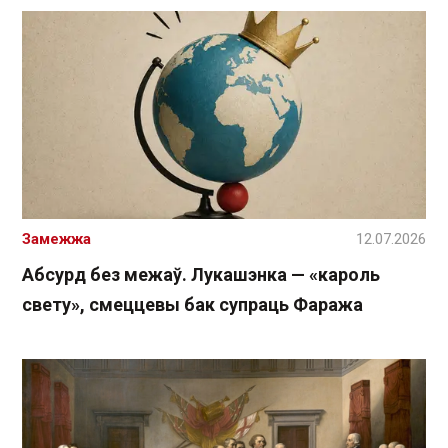
Замежжа
12.07.2026
Абсурд без межаў. Лукашэнка — «кароль
свету», смеццевы бак супраць Фаража