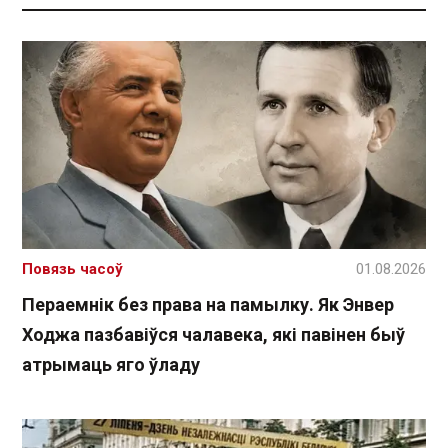
Повязь часоў
01.08.2026
Пераемнік без права на памылку. Як Энвер
Ходжа пазбавіўся чалавека, які павінен быў
атрымаць яго ўладу