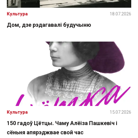
Культура
18.07.2026
Дом, дзе рэдагавалі будучыню
Культура
15.07.2026
150 гадоў Цётцы. Чаму Алёіза Пашкевіч і
сёньня апярэджвае свой час