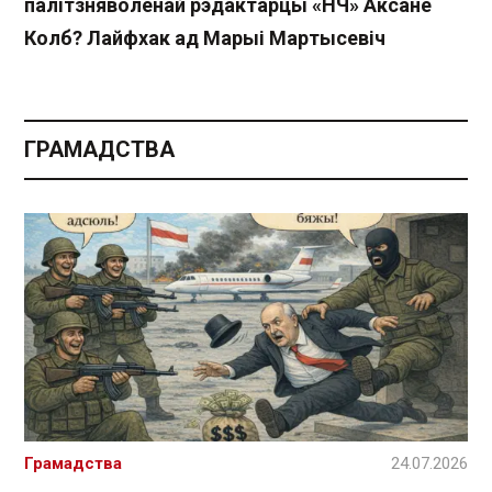
палітзняволенай рэдактарцы «НЧ» Аксане
Колб? Лайфхак ад Марыі Мартысевіч
ГРАМАДСТВА
Грамадства
24.07.2026