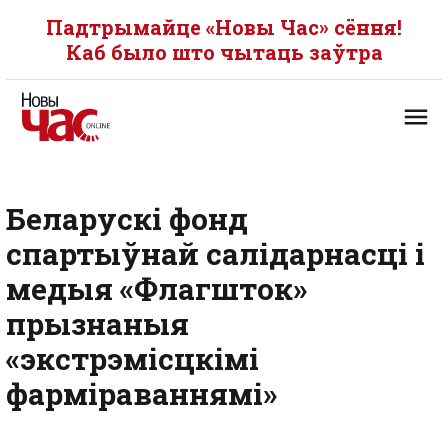
Падтрымайце «Новы Час» сёння!
Каб было што чытаць заўтра
Беларускі фонд
спартыўнай салідарнасці і
медыя «Флагшток»
прызнаныя
«экстрэмісцкімі
фарміраваннямі»