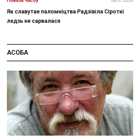
Повязь часоў
08.07.2026
Як славутае паломніцтва Радзівіла Сіроткі
ледзь не сарвалася
АСОБА