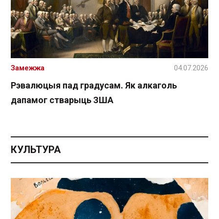
Замежжа
04.07.2026
Рэвалюцыя пад градусам. Як алкаголь
дапамог стварыць ЗША
КУЛЬТУРА