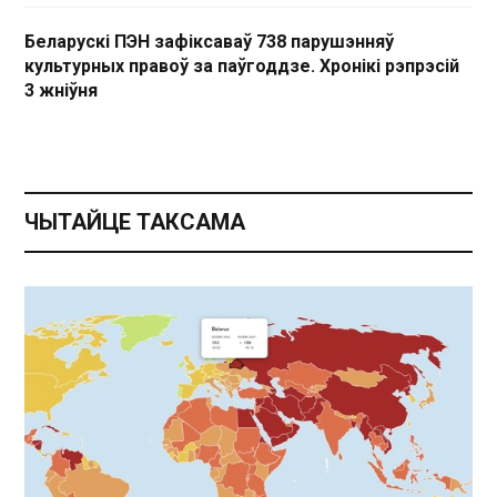
Беларускі ПЭН зафіксаваў 738 парушэнняў
культурных правоў за паўгоддзе. Хронікі рэпрэсій
3 жніўня
ЧЫТАЙЦЕ ТАКСАМА