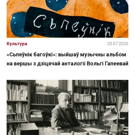
Культура
20.07.2026
«Сьпеўнік багоўкі»: выйшаў музычны альбом
на вершы з дзіцячай анталогіі Вольгі Гапеевай