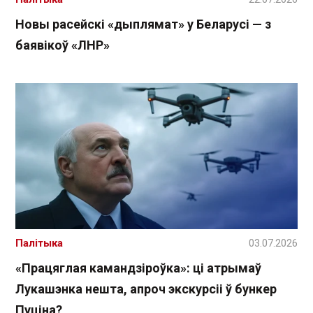
Новы расейскі «дыплямат» у Беларусі — з
баявікоў «ЛНР»
Палітыка
03.07.2026
«Працяглая камандзіроўка»: ці атрымаў
Лукашэнка нешта, апроч экскурсіі ў бункер
Пуціна?