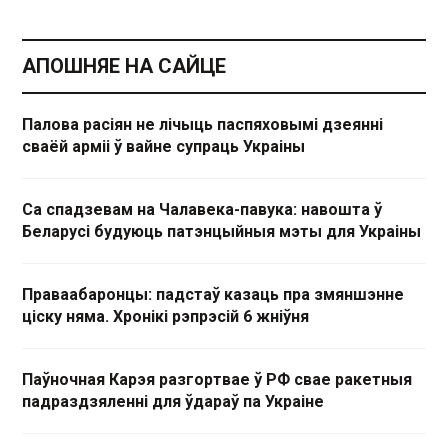
АПОШНЯЕ НА САЙЦЕ
Палова расіян не лічыць паспяховымі дзеянні
сваёй арміі ў вайне супраць Украіны
Са спадзевам на Чалавека-павука: навошта ў
Беларусі будуюць патэнцыйныя мэты для Украіны
Праваабаронцы: падстаў казаць пра змяншэнне
ціску няма. Хронікі рэпрэсій 6 жніўня
Паўночная Карэя разгортвае ў РФ свае ракетныя
падраздзяленні для ўдараў па Украіне