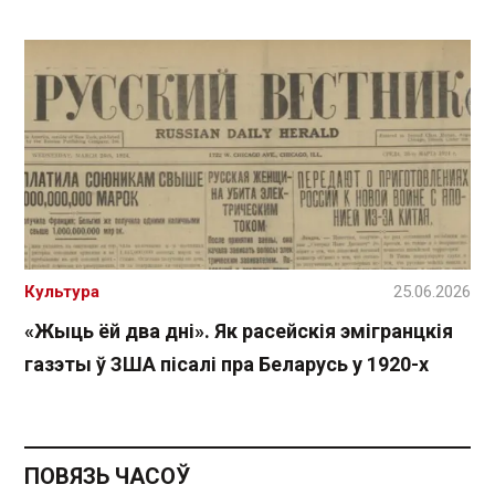
Культура
25.06.2026
«Жыць ёй два дні». Як расейскія эмігранцкія
газэты ў ЗША пісалі пра Беларусь у 1920-х
ПОВЯЗЬ ЧАСОЎ