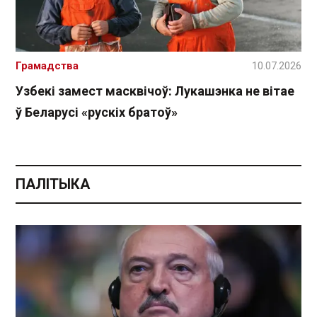
Грамадства
10.07.2026
Узбекі замест масквічоў: Лукашэнка не вітае
ў Беларусі «рускіх братоў»
ПАЛІТЫКА