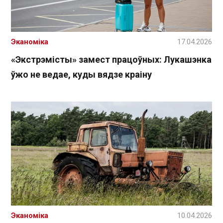
Эканоміка
17.04.2026
«Экстрэмісты» замест працоўных: Лукашэнка
ўжо не ведае, куды вядзе краіну
Эканоміка
10.04.2026