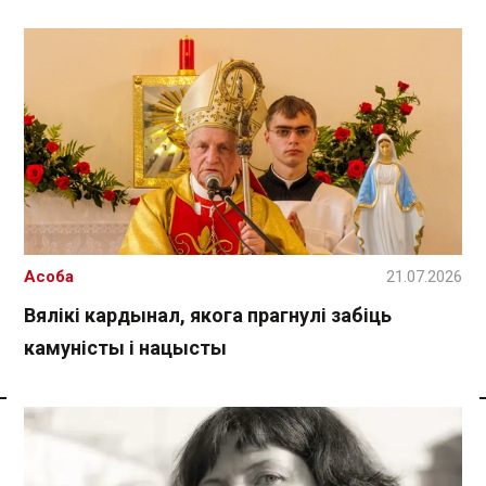
Асоба
21.07.2026
Вялікі кардынал, якога прагнулі забіць
камуністы і нацысты
Спасылка без VPN