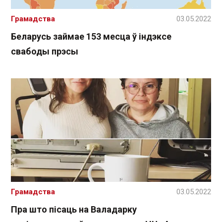
Грамадства
03.05.2022
Беларусь займае 153 месца ў індэксе
свабоды прэсы
Грамадства
03.05.2022
Пра што пісаць на Валадарку