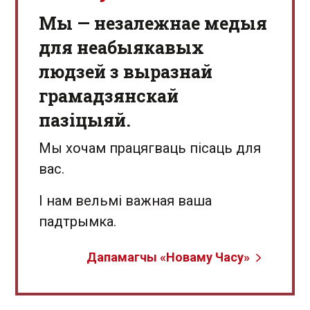
Мы — незалежнае медыя
для неабыякавых
людзей з выразнай
грамадзянскай
пазіцыяй.
Мы хочам працягваць пісаць для
вас.
І нам вельмі важная ваша
падтрымка.
Дапамагчы «Новаму Часу»