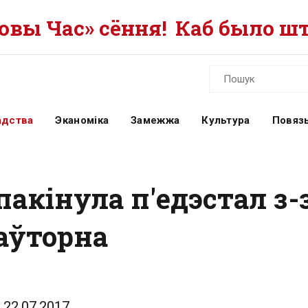
вы Час» сёння!
Каб было шт
адства
Эканоміка
Замежжа
Культура
Повязь
пакінула п'едэстал з-
аўторна
22.07.2017