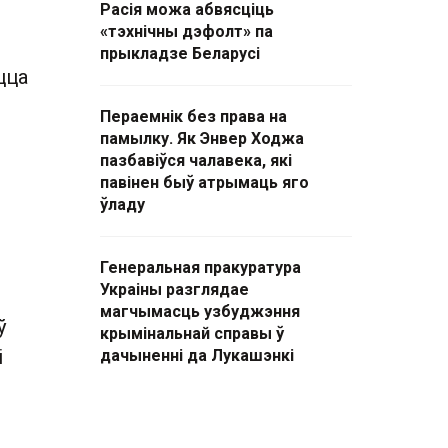
Расія можа абвясціць
«тэхнічны дэфолт» па
прыкладзе Беларусі
цца
Пераемнік без права на
памылку. Як Энвер Ходжа
пазбавіўся чалавека, які
павінен быў атрымаць яго
ўладу
Генеральная пракуратура
Украіны разглядае
магчымасць узбуджэння
ў
крымінальнай справы ў
і
дачыненні да Лукашэнкі