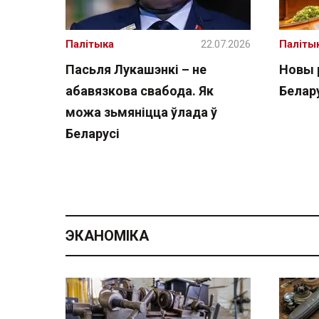
Палітыка
22.07.2026
Паліты
Пасьля Лукашэнкі – не
Новы 
абавязкова свабода. Як
Белару
можа зьмяніцца ўлада ў
Беларусі
ЭКАНОМІКА