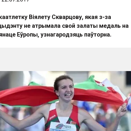
аатлетку Віялету Скварцову, якая з-за
цыдэнту не атрымала свой залаты медаль на
янаце Еўропы, узнагародзяць паўторна.