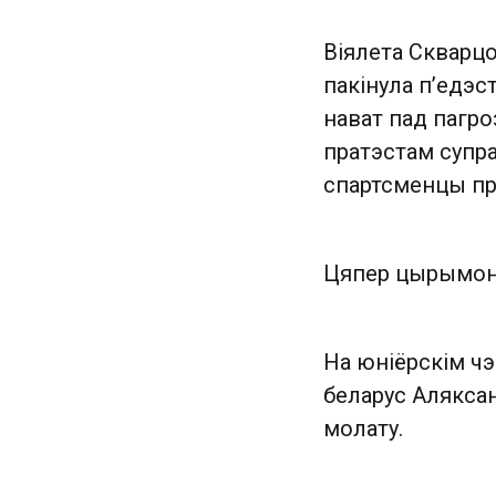
Віялета Скварцо
пакінула п’едэст
нават пад пагро
пратэстам супра
спартсменцы пр
Цяпер цырымоні
На юніёрскім чэ
беларус Алякса
молату.