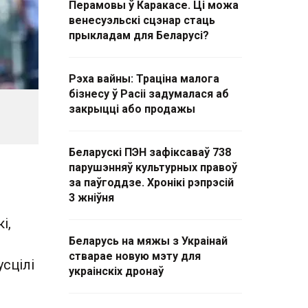
Перамовы ў Каракасе. Ці можа
венесуэльскі сцэнар стаць
прыкладам для Беларусі?
Рэха вайны: Траціна малога
бізнесу ў Расіі задумалася аб
закрыцці або продажы
Беларускі ПЭН зафіксаваў 738
парушэнняў культурных правоў
за паўгоддзе. Хронікі рэпрэсій
3 жніўня
і,
Беларусь на мяжы з Украінай
стварае новую мэту для
сцілі
украінскіх дронаў