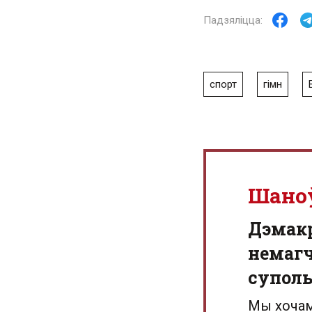
спорт
гімн
Шано
Дэмак
немагч
суполь
Мы хочам