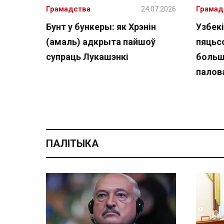
Грамадства
24.07.2026
Грамад
Бунт у бункеры: як Хрэнін
Узбекі
(амаль) адкрыта пайшоў
пяцьсо
супраць Лукашэнкі
больш
палов
ПАЛІТЫКА