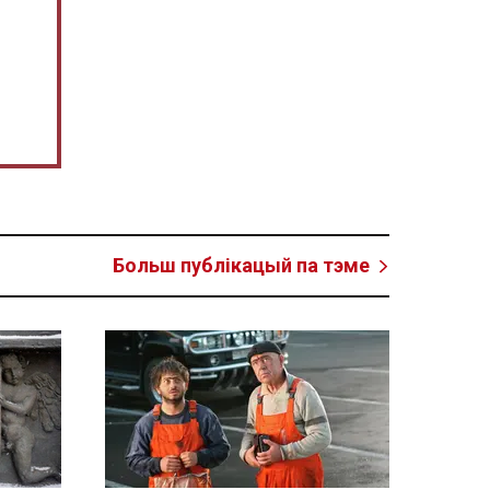
Больш публікацый па тэме