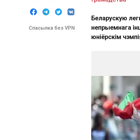
Беларускую легк
непрыемнага ін
Спасылка без VPN
юніёрскім чэмпі