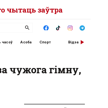
о чытаць заўтра
 часоў
Асоба
Спорт
Відэа
за чужога гімну,