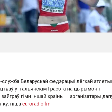
-служба Беларускай федэрацыі лёгкай атлетык
цтваў у італьянскім Грасэта на цырымоніі
зайграў гімн іншай краіны — арганізатары дапу
лку, піша
euroradio.fm.