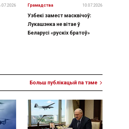
.07.2026
Грамадства
10.07.2026
Узбекі замест масквічоў:
Лукашэнка не вітае ў
Беларусі «рускіх братоў»
Больш публікацый па тэме