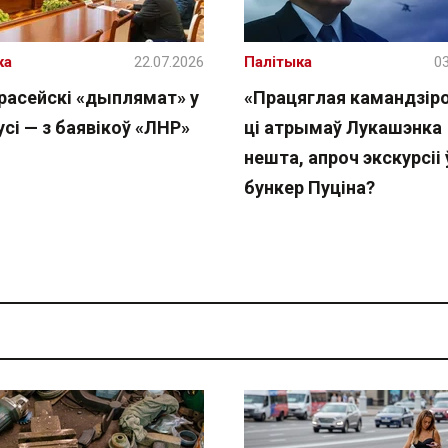
ка
22.07.2026
Палітыка
03
расейскі «дыплямат» у
«Працяглая камандзіро
сі — з баявікоў «ЛНР»
ці атрымаў Лукашэнка
нешта, апроч экскурсіі 
бункер Пуціна?