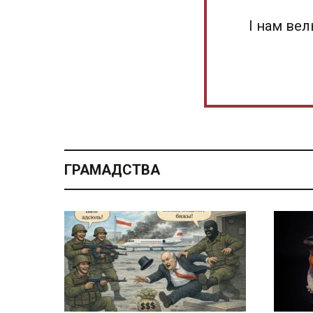
І нам ве
ГРАМАДСТВА