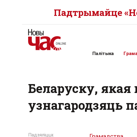
Падтрымайце «Но
Палітыка
Грам
Беларуску, якая 
узнагародзяць п
Грамадства