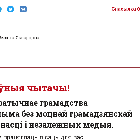
Спасылка 
Віялета Скварцова
ўныя чытачы!
ратычнае грамадства
ыма без моцнай грамадзянскай
насці і незалежных медыя.
 працягваць пісаць для вас.