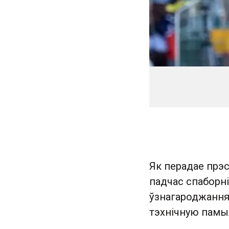
Як перадае прэс
падчас спаборні
ўзнагароджання 
тэхнічную памы