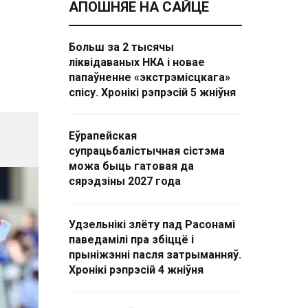
АПОШНЯЕ НА САЙЦЕ
Больш за 2 тысячы
ліквідаваных НКА і новае
папаўненне «экстрэмісцкага»
спісу. Хронікі рэпрэсій 5 жніўня
Еўрапейская
супрацьбалістычная сістэма
можа быць гатовая да
сярэдзіны 2027 года
Удзельнікі злёту пад Расонамі
паведамілі пра збіццё і
прыніжэнні пасля затрыманняў.
Хронікі рэпрэсій 4 жніўня