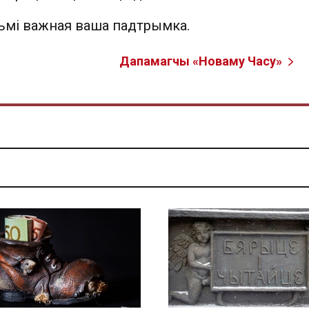
льмі важная ваша падтрымка.
Дапамагчы «Новаму Часу»