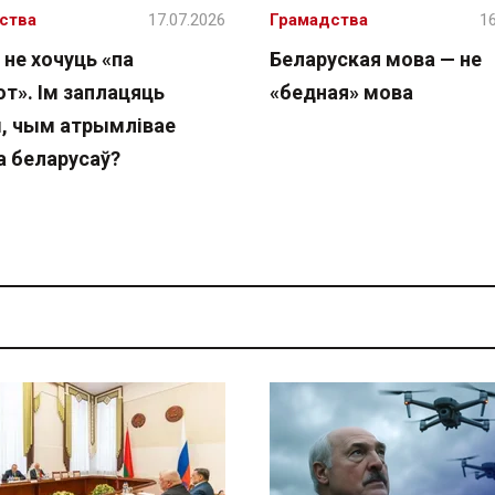
ства
17.07.2026
Грамадства
16
 не хочуць «па
Беларуская мова — не
т». Ім заплацяць
«бедная» мова
, чым атрымлівае
а беларусаў?