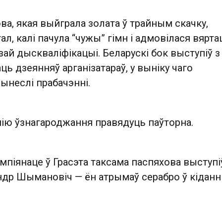
ва, якая выйграла золата ў трайным скачку,
ал, калі пачула “чужы” гімн і адмовілася вярта
зай дыскваліфікацыі. Беларускі бок выступіў з
ць дзеянняў арганізатараў, у выніку чаго
ынеслі прабачэнні.
ю ўзнагароджання правядуць паўторна.
мпіянаце ў Грасэта таксама паспяхова выступі
ндр Шымановіч — ён атрымаў серабро ў кіданн