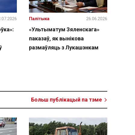
.07.2026
Палітыка
26.06.2026
ўка»:
«Ультыматум Зяленскага»
паказаў, як вынікова
ў
размаўляць з Лукашэнкам
Больш публікацый па тэме