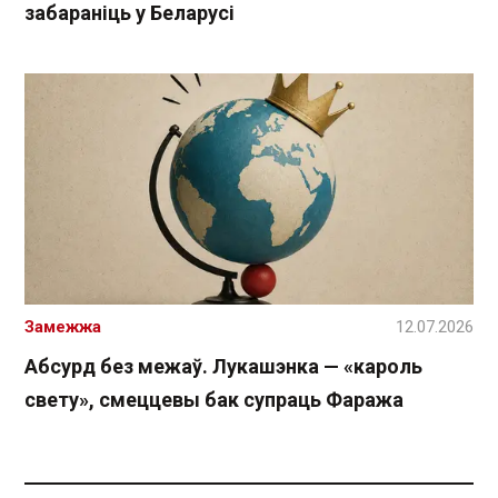
забараніць у Беларусі
Замежжа
12.07.2026
Абсурд без межаў. Лукашэнка — «кароль
свету», смеццевы бак супраць Фаража