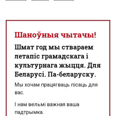
Шаноўныя чытачы!
Шмат год мы ствараем
летапіс грамадскага і
культурнага жыцця. Для
Беларусі. Па-беларуску.
Мы хочам працягваць пісаць для
вас.
І нам вельмі важная ваша
падтрымка.