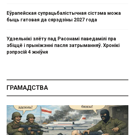
Еўрапейская супрацьбалістычная сістэма можа
быць гатовая да сярэдзіны 2027 года
Удзельнікі злёту пад Расонамі паведамілі пра
збіццё і прыніжэнні пасля затрыманняў. Хронікі
рэпрэсій 4 жніўня
ГРАМАДСТВА