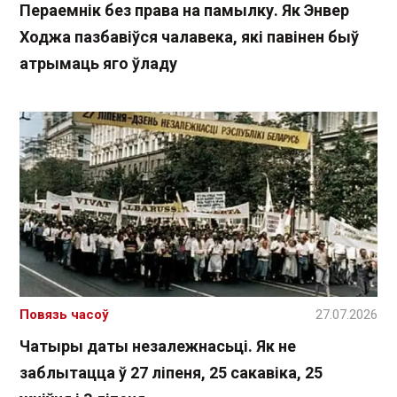
Пераемнік без права на памылку. Як Энвер
Ходжа пазбавіўся чалавека, які павінен быў
атрымаць яго ўладу
Повязь часоў
27.07.2026
Чатыры даты незалежнасьці. Як не
заблытацца ў 27 ліпеня, 25 сакавіка, 25