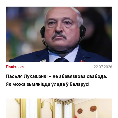
Палітыка
22.07.2026
Пасьля Лукашэнкі – не абавязкова свабода.
Як можа зьмяніцца ўлада ў Беларусі