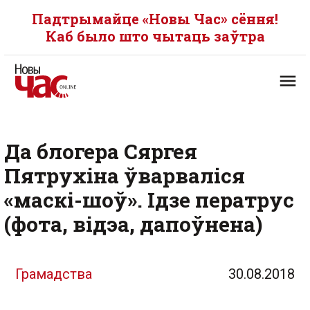
Падтрымайце «Новы Час» сёння!
Каб было што чытаць заўтра
Да блогера Сяргея
Пятрухіна ўварваліся
«маскі-шоў». Ідзе ператрус
(фота, відэа, дапоўнена)
Грамадства
30.08.2018