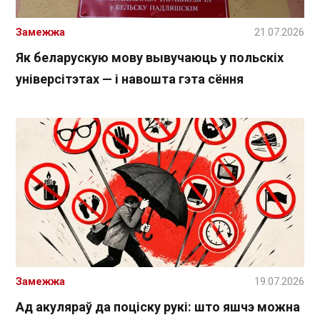
Замежжа
21.07.2026
Як беларускую мову вывучаюць у польскіх
універсітэтах — і навошта гэта сёння
Замежжа
19.07.2026
Ад акуляраў да поціску рукі: што яшчэ можна