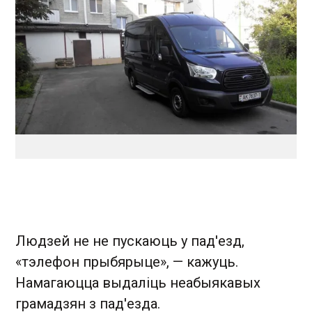
Людзей не не пускаюць у пад'езд,
«тэлефон прыбярыце», — кажуць.
Намагаюцца выдаліць неабыякавых
грамадзян з пад'езда.