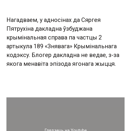
Нагадваем, у адносінах да Сяргея
Пятрухіна дакладна ўзбуджана
крымінальная справа па частцы 2
артыкула 189 «Знявага» Крымінальнага
кодэксу. Блогер дакладна не ведае, з-за
якога менавіта эпізода ягонага жыцця.
Глядзець на Youtube