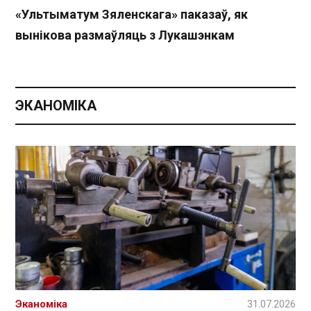
«Ультыматум Зяленскага» паказаў, як
вынікова размаўляць з Лукашэнкам
ЭКАНОМІКА
Эканоміка
31.07.2026