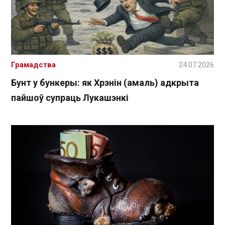
Грамадства
24.07.2026
Бунт у бункеры: як Хрэнін (амаль) адкрыта
пайшоў супраць Лукашэнкі