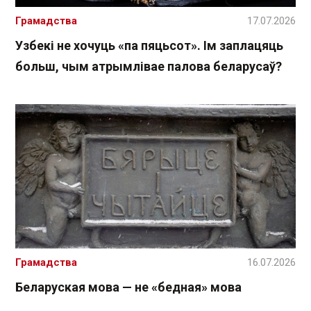
Грамадства
17.07.2026
Узбекі не хочуць «па пяцьсот». Ім заплацяць
больш, чым атрымлівае палова беларусаў?
Грамадства
16.07.2026
Беларуская мова — не «бедная» мова