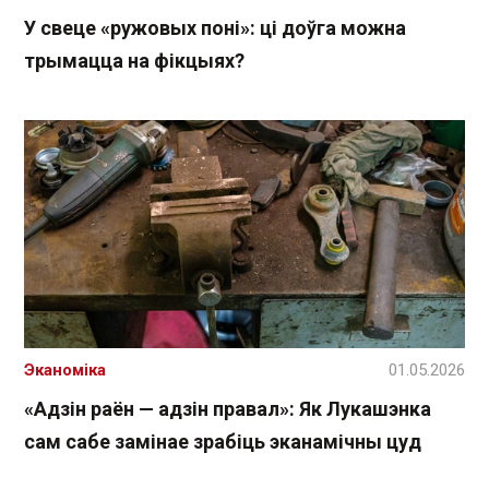
У свеце «ружовых поні»: ці доўга можна
трымацца на фікцыях?
Эканоміка
01.05.2026
«Адзін раён — адзін правал»: Як Лукашэнка
сам сабе замінае зрабіць эканамічны цуд