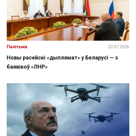
Палітыка
22.07.2026
Новы расейскі «дыплямат» у Беларусі — з
баявікоў «ЛНР»