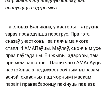
націскаюць адпаведную кнопку, каб
прапусціць падтрымку».
Па словах Вялічкіна, у кватэры Пятрухіна
зараз праводзіцца ператрус. Пра гэта
сказаў участковы, за плячыма якога
стаялі 4 АМАПаўцы. Маўляў, скончым усё
праз паўгадзіны. Ён жывы, здаровы, там
прымем рашэнне... Пасля чаго АМАпАўцы
настойліва з недвухсэнсоўным выразам
вачэй, схаваных пад чорнымі маскамі,
параілі праваабаронцу пакінуць пад'езд...