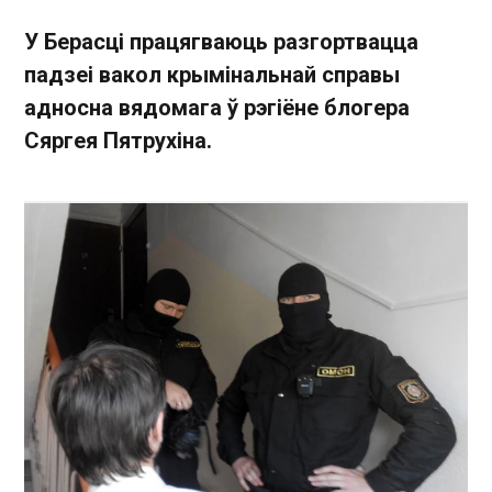
У Берасці працягваюць разгортвацца
падзеі вакол крымінальнай справы
адносна вядомага ў рэгіёне блогера
Сяргея Пятрухіна.