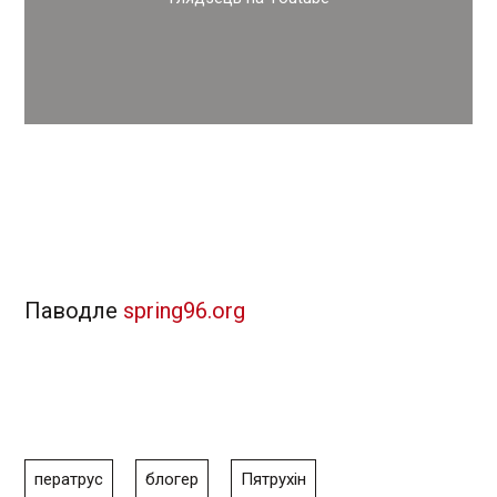
Паводле
spring96.org
ператрус
блогер
Пятрухін