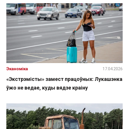
Эканоміка
17.04.2026
«Экстрэмісты» замест працоўных: Лукашэнка
ўжо не ведае, куды вядзе краіну