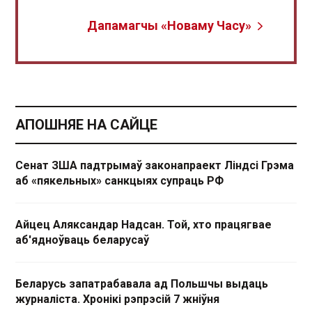
Дапамагчы «Новаму Часу»
АПОШНЯЕ НА САЙЦЕ
Сенат ЗША падтрымаў законапраект Ліндсі Грэма
аб «пякельных» санкцыях супраць РФ
Айцец Аляксандар Надсан. Той, хто працягвае
аб'ядноўваць беларусаў
Беларусь запатрабавала ад Польшчы выдаць
журналіста. Хронікі рэпрэсій 7 жніўня