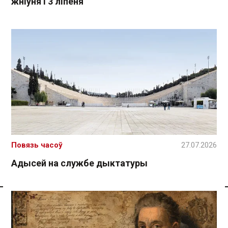
жніўня і 3 ліпеня
Повязь часоў
27.07.2026
Адысей на службе дыктатуры
Спасылка без VPN