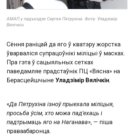
АМАП у падъездзе Сяргея Пятрухіна. Фота: Уладзімір
Вялічкін.
Сёння раніцай да яго ў кватэру жорстка
ўварваліся супрацоўнікі міліцыі ў масках.
Пра гэта ў сацыяльных сетках
паведамляе прадстаўнік ПЦ «Вясна» на
Берасцейшчыне
Уладзімір Вялічкін
.
«
Да Пятрухіна ізноў прыехала міліцыя,
просьба ўсім, хто можа пад'ехаць і
падтрымаць яго на Наганава
», — піша
праваабаронца.