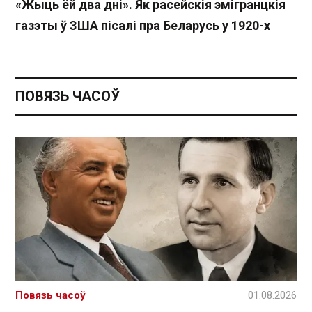
«Жыць ёй два дні». Як расейскія эмігранцкія
газэты ў ЗША пісалі пра Беларусь у 1920-х
ПОВЯЗЬ ЧАСОЎ
Повязь часоў
01.08.2026