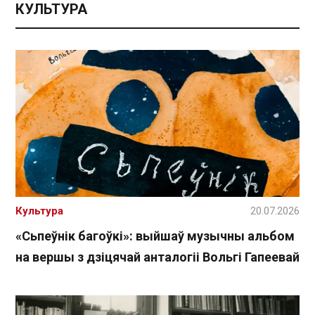
КУЛЬТУРА
Культура
20.07.2026
«Сьпеўнік багоўкі»: выйшаў музычны альбом
на вершы з дзіцячай анталогіі Вольгі Гапеевай