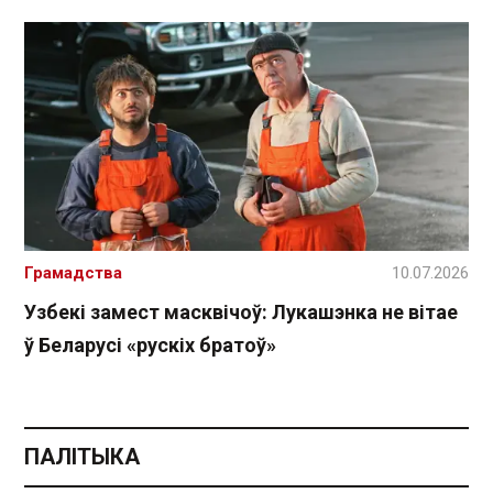
Грамадства
10.07.2026
Узбекі замест масквічоў: Лукашэнка не вітае
ў Беларусі «рускіх братоў»
ПАЛІТЫКА