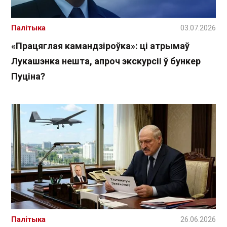
Палітыка
03.07.2026
«Працяглая камандзіроўка»: ці атрымаў
Лукашэнка нешта, апроч экскурсіі ў бункер
Пуціна?
Палітыка
26.06.2026