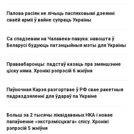
Палова расіян не лічыць паспяховымі дзеянні
сваёй арміі ў вайне супраць Украіны
Са спадзевам на Чалавека-павука: навошта ў
Беларусі будуюць патэнцыйныя мэты для Украіны
Праваабаронцы: падстаў казаць пра змяншэнне
ціску няма. Хронікі рэпрэсій 6 жніўня
Паўночная Карэя разгортвае ў РФ свае ракетныя
падраздзяленні для ўдараў па Украіне
Больш за 2 тысячы ліквідаваных НКА і новае
папаўненне «экстрэмісцкага» спісу. Хронікі
рэпрэсій 5 жніўня