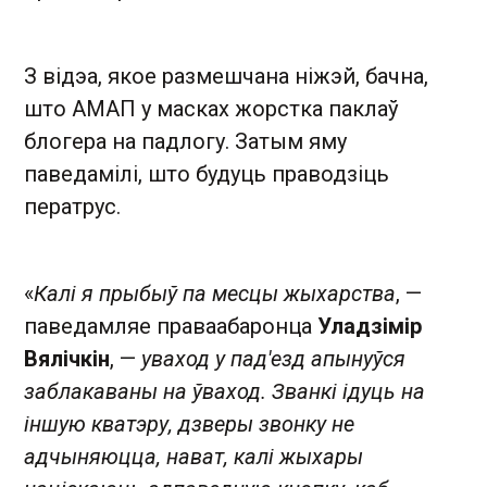
З відэа, якое размешчана ніжэй, бачна,
што АМАП у масках жорстка паклаў
блогера на падлогу. Затым яму
паведамілі, што будуць праводзіць
ператрус.
«
Калі я прыбыў па месцы жыхарства
, —
паведамляе праваабаронца
Уладзімір
Вялічкін
, —
уваход у пад'езд апынуўся
заблакаваны на ўваход. Званкі ідуць на
іншую кватэру, дзверы звонку не
адчыняюцца, нават, калі жыхары