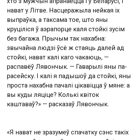
хто з мужчын апранаецца і ў Беларусі, і
нават у Літве. Насцеражыла нейкая іх
выпраўка, а таксама тое, што яны
круціліся ў аэрапорце каля стойкі зусім
без багажа. Прычым так нахабна:
звычайна людзі ўсё ж стаяць далей ад
стойкі, нават калі каго чакаюць, —
распавёў Лявончык. — Гаварылі яны па-
расейску. І калі я падышоў да стойкі, яны
проста нахабна пачалі цікавіцца ў мяне: а
вы куды ляціце? Колькі квіток
каштаваў?» — расказаў Лявончык.
«Я нават не зразумеў спачатку сэнс такіх