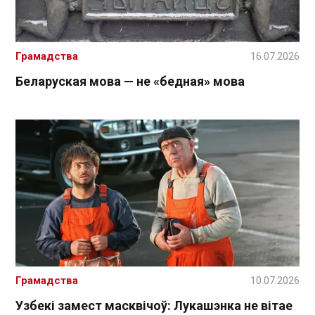
Грамадства
16.07.2026
Беларуская мова — не «бедная» мова
Грамадства
10.07.2026
Узбекі замест масквічоў: Лукашэнка не вітае