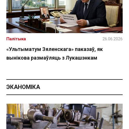
Палітыка
26.06.2026
«Ультыматум Зяленскага» паказаў, як
вынікова размаўляць з Лукашэнкам
ЭКАНОМІКА