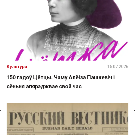
Культура
15.07.2026
150 гадоў Цётцы. Чаму Алёіза Пашкевіч і
сёньня апярэджвае свой час
Спасылка без VPN