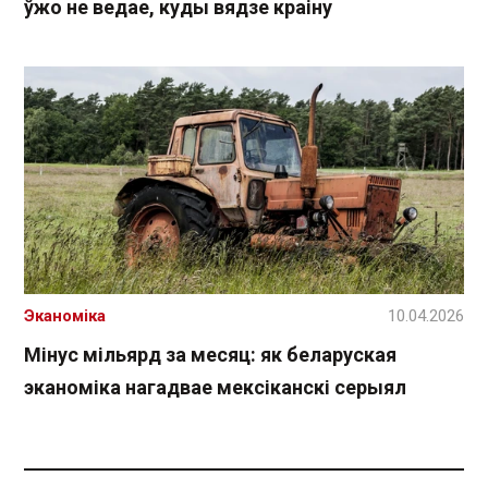
ўжо не ведае, куды вядзе краіну
Эканоміка
10.04.2026
Мінус мільярд за месяц: як беларуская
эканоміка нагадвае мексіканскі серыял