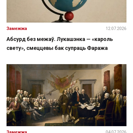
Замежжа
12.07.2026
Абсурд без межаў. Лукашэнка — «кароль
свету», смеццевы бак супраць Фаража
Замежжа
04.07.2026