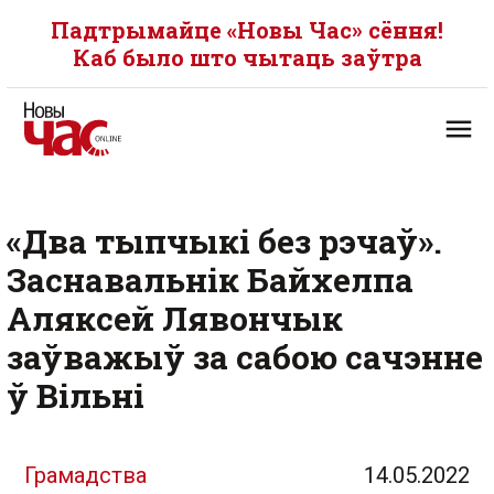
Падтрымайце «Новы Час» сёння!
Каб было што чытаць заўтра
«Два тыпчыкі без рэчаў».
Заснавальнік Байхелпа
Аляксей Лявончык
заўважыў за сабою сачэнне
ў Вільні
Грамадства
14.05.2022