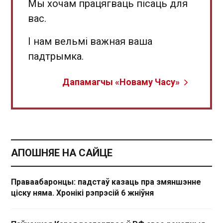
Мы хочам працягваць пісаць для
вас.
І нам вельмі важная ваша
падтрымка.
Дапамагчы «Новаму Часу»
АПОШНЯЕ НА САЙЦЕ
Праваабаронцы: падстаў казаць пра змяншэнне
ціску няма. Хронікі рэпрэсій 6 жніўня