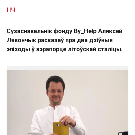
НЧ
Сузаснавальнік фонду By_Help Аляксей
Лявончык расказаў пра два дзіўныя
эпізоды ў аэрапорце літоўскай сталіцы.