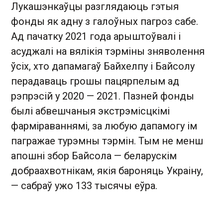
Лукашэнкаўцы разглядаюць гэтыя
фонды як адну з галоўных пагроз сабе.
Ад пачатку 2021 года арыштоўвалі і
асуджалі на вялікія тэрміны зняволення
ўсіх, хто дапамагаў Байхелпу і Байсолу
перадаваць грошы пацярпелым ад
рэпрэсій у 2020 — 2021. Пазней фонды
былі абвешчаныя экстрэмісцкімі
фарміраваннямі, за любую дапамогу ім
пагражае турэмны тэрмін. Тым не менш
апошні збор Байсола — беларускім
добраахвотнікам, якія бароняць Украіну,
— сабраў ужо 133 тысячы еўра.