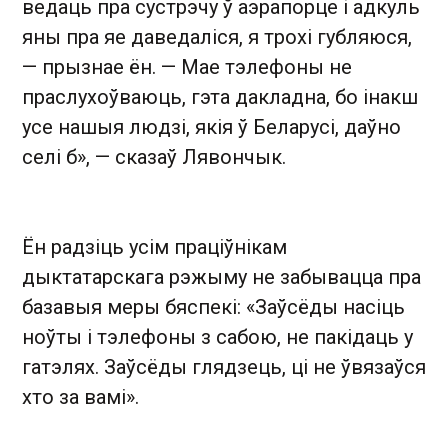
ведаць пра сустрэчу ў аэрапорце і адкуль
яны пра яе даведаліся, я трохі губляюся,
— прызнае ён. — Мае тэлефоны не
праслухоўваюць, гэта дакладна, бо інакш
усе нашыя людзі, якія ў Беларусі, даўно
селі б», — сказаў Лявончык.
Ëн радзіць усім праціўнікам
дыктатарскага рэжыму не забывацца пра
базавыя меры бяспекі: «Заўсёды насіць
ноўты і тэлефоны з сабою, не пакідаць у
гатэлях. Заўсёды глядзець, ці не ўвязаўся
хто за вамі».