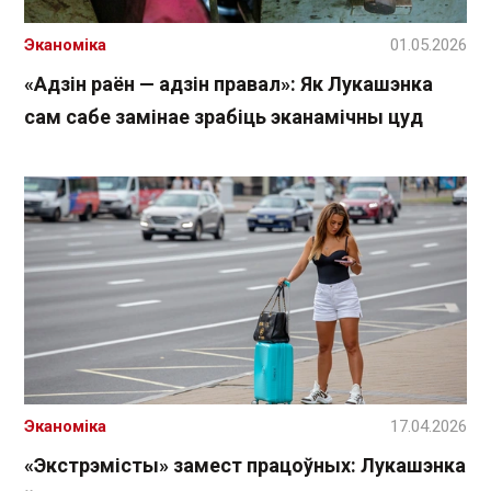
Эканоміка
01.05.2026
«Адзін раён — адзін правал»: Як Лукашэнка
сам сабе замінае зрабіць эканамічны цуд
Эканоміка
17.04.2026
«Экстрэмісты» замест працоўных: Лукашэнка