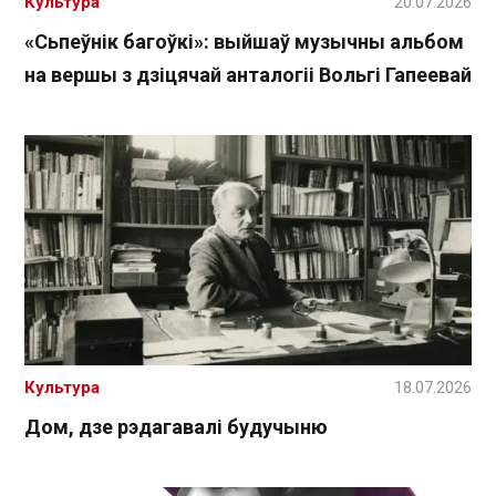
Культура
20.07.2026
«Сьпеўнік багоўкі»: выйшаў музычны альбом
на вершы з дзіцячай анталогіі Вольгі Гапеевай
Культура
18.07.2026
Дом, дзе рэдагавалі будучыню