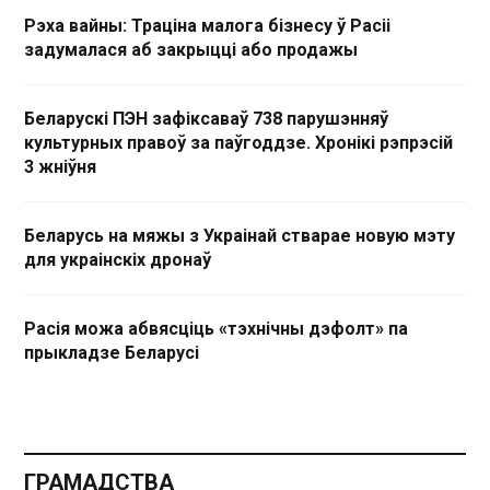
Рэха вайны: Траціна малога бізнесу ў Расіі
задумалася аб закрыцці або продажы
Беларускі ПЭН зафіксаваў 738 парушэнняў
культурных правоў за паўгоддзе. Хронікі рэпрэсій
3 жніўня
Беларусь на мяжы з Украінай стварае новую мэту
для украінскіх дронаў
Расія можа абвясціць «тэхнічны дэфолт» па
прыкладзе Беларусі
ГРАМАДСТВА