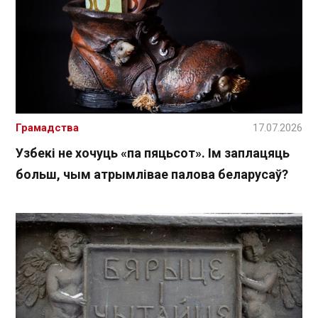
Грамадства
17.07.2026
Узбекі не хочуць «па пяцьсот». Ім заплацяць
больш, чым атрымлівае палова беларусаў?