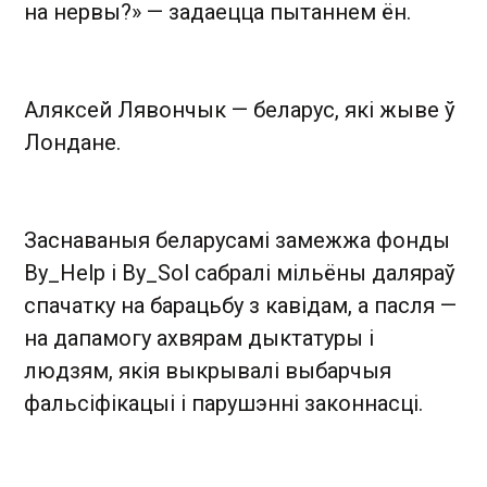
на нервы?» — задаецца пытаннем ён.
Аляксей Лявончык — беларус, які жыве ў
Лондане.
Заснаваныя беларусамі замежжа фонды
By_Help і By_Sol сабралі мільёны даляраў
спачатку на барацьбу з кавідам, а пасля —
на дапамогу ахвярам дыктатуры і
людзям, якія выкрывалі выбарчыя
фальсіфікацыі і парушэнні законнасці.