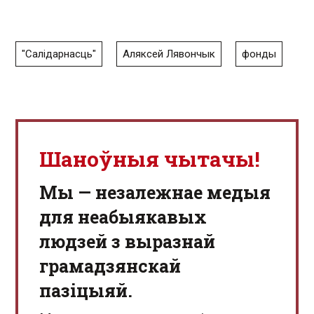
"Салідарнасць"
Аляксей Лявончык
фонды
Шаноўныя чытачы!
Мы — незалежнае медыя
для неабыякавых
людзей з выразнай
грамадзянскай
пазіцыяй.