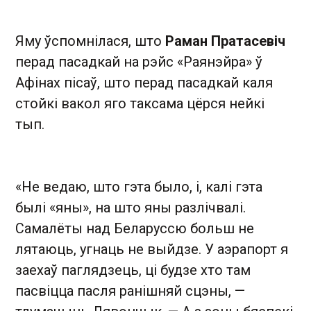
Яму ўспомнілася, што
Раман Пратасевіч
перад пасадкай на рэйс «Раянэйра» ў
Афінах пісаў, што перад пасадкай каля
стойкі вакол яго таксама цёрся нейкі
тып.
«Не ведаю, што гэта было, і, калі гэта
былі «яны», на што яны разлічвалі.
Самалёты над Беларуссю больш не
лятаюць, угнаць не выйдзе. У аэрапорт я
заехаў паглядзець, ці будзе хто там
пасвіцца пасля ранішняй сцэны, —