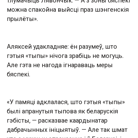
тлумачыць Лявончык. — А з зоны бяспекі
можна спакойна выйсці праз шэнгенскія
прылёты».
Аляксей удакладняе: ён разумеў, што
гэтыя «тыпы» нічога зрабіць не могуць.
Але гэта не нагода ігнараваць меры
бяспекі.
«У памяці адклалася, што гэтыя «тыпы»
былі апранутыя тыпова як беларускія
гэбісты, — расказвае каардынатар
дабрачынных ініцыятыў. — Але так шмат