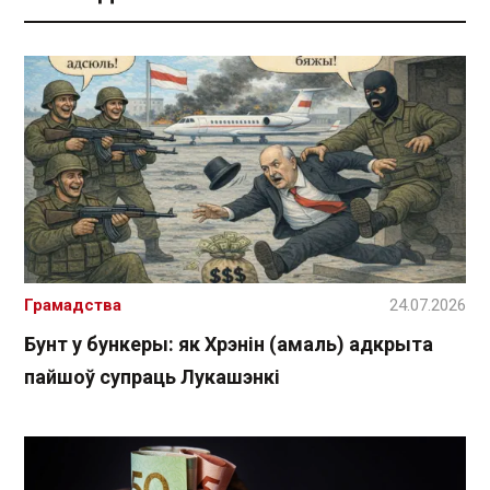
Грамадства
24.07.2026
Бунт у бункеры: як Хрэнін (амаль) адкрыта
пайшоў супраць Лукашэнкі