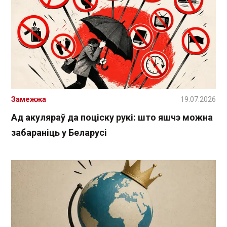
Замежжа
19.07.2026
Ад акуляраў да поціску рукі: што яшчэ можна
забараніць у Беларусі