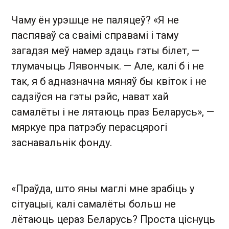
Чаму ён урэшце не паляцеў? «Я не
паспяваў са сваімі справамі і таму
загадзя меў намер здаць гэты білет, —
тлумачыць Лявончык. — Але, калі б і не
так, я б адназначна мяняў бы квіток і не
садзіўся на гэты рэйс, нават хай
самалёты і не лятаюць праз Беларусь», —
мяркуе пра патрэбу перасцярогі
заснавальнік фонду.
«Праўда, што яны маглі мне зрабіць у
сітуацыі, калі самалёты больш не
лётаюць цераз Беларусь? Проста ціснуць