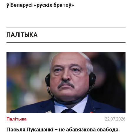
ў Беларусі «рускіх братоў»
ПАЛІТЫКА
Палітыка
22.07.2026
Пасьля Лукашэнкі – не абавязкова свабода.