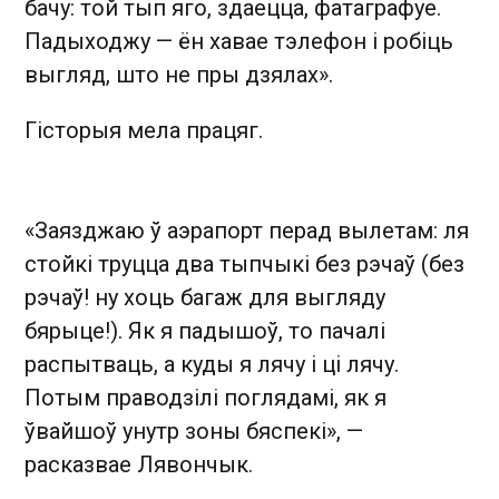
бачу: той тып яго, здаецца, фатаграфуе.
Падыходжу — ён хавае тэлефон і робіць
выгляд, што не пры дзялах».
Гісторыя мела працяг.
«Заязджаю ў аэрапорт перад вылетам: ля
стойкі труцца два тыпчыкі без рэчаў (без
рэчаў! ну хоць багаж для выгляду
бярыце!). Як я падышоў, то пачалі
распытваць, а куды я лячу і ці лячу.
Потым праводзілі поглядамі, як я
ўвайшоў унутр зоны бяспекі», —
расказвае Лявончык.