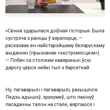
«Сёння здарылася дзіўная гісторыя. Была
сустрэча з раніцы ў аэрапорце, —
расказвае ён найстарэйшаму беларускаму
выданню (прызнанае «экстрэміісцкім») .
— Побач са столікам кавяранькі ўсю
дарогу цёрся нейкі тып з барсеткай.
Ну, пагаварылі і пагаварылі, разышліся.
Ледзь адышоў, зразумеў, што пакінуў
пасадачны талон на стале, вяртаюся і