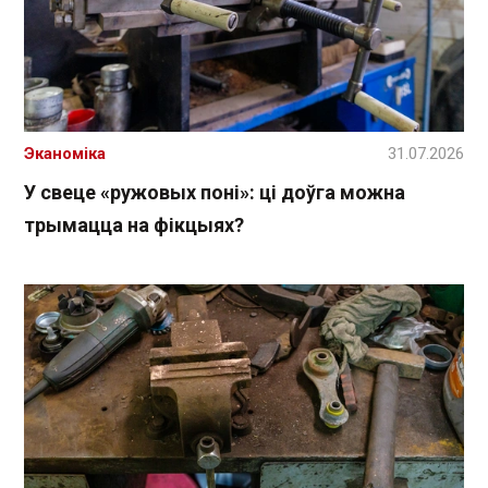
Эканоміка
31.07.2026
У свеце «ружовых поні»: ці доўга можна
трымацца на фікцыях?