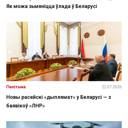
Як можа зьмяніцца ўлада ў Беларусі
Палітыка
22.07.2026
Новы расейскі «дыплямат» у Беларусі — з
баявікоў «ЛНР»