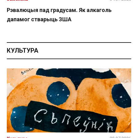
Рэвалюцыя пад градусам. Як алкаголь
дапамог стварыць ЗША
КУЛЬТУРА