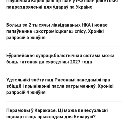
Паўночная Карэя разгортвае ў РФ свае ракетныя
падраздзяленні для ўдараў па Украіне
Больш за 2 тысячы ліквідаваных НКА і новае
папаўненне «экстрэмісцкага» спісу. Хронікі
рэпрэсій 5 жніўня
Еўрапейская супрацьбалістычная сістэма можа
быць гатовая да сярэдзіны 2027 года
Удзельнікі злёту пад Расонамі паведамілі пра
збіццё і прыніжэнні пасля затрыманняў. Хронікі
рэпрэсій 4 жніўня
Перамовы ў Каракасе. Ці можа венесуэльскі
сцэнар стаць прыкладам для Беларусі?