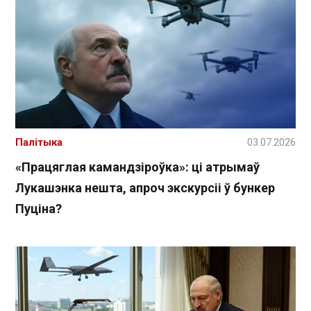
Палітыка
03.07.2026
«Працяглая камандзіроўка»: ці атрымаў
Лукашэнка нешта, апроч экскурсіі ў бункер
Пуціна?