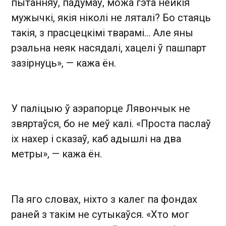
пытанняў, падумаў, можа гэта нейкія
мужычкі, якія ніколі не ляталі? Бо стаяць
такія, з прасцецкімі тварамі… Але яны
рэальна неяк насядалі, хацелі ў пашпарт
зазірнуць», — кажа ён.
У паліцыю ў аэрапорце Лявончык не
звяртаўся, бо не меў калі. «Проста паслаў
іх нахер і сказаў, каб адышлі на два
метры», — кажа ён.
Па яго словах, ніхто з калег па фондах
раней з такім не сутыкаўся. «Хто мог