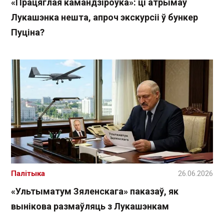
«Працяглая камандзіроўка»: ці атрымаў
Лукашэнка нешта, апроч экскурсіі ў бункер
Пуціна?
Палітыка
26.06.2026
«Ультыматум Зяленскага» паказаў, як
вынікова размаўляць з Лукашэнкам