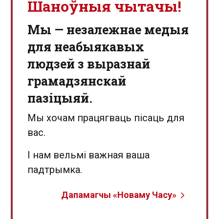
Шаноўныя чытачы!
Мы — незалежнае медыя
для неабыякавых
людзей з выразнай
грамадзянскай
пазіцыяй.
Мы хочам працягваць пісаць для
вас.
І нам вельмі важная ваша
падтрымка.
Дапамагчы «Новаму Часу»