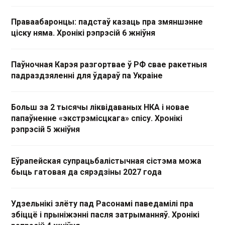
Праваабаронцы: падстаў казаць пра змяншэнне
ціску няма. Хронікі рэпрэсій 6 жніўня
Паўночная Карэя разгортвае ў РФ свае ракетныя
падраздзяленні для ўдараў па Украіне
Больш за 2 тысячы ліквідаваных НКА і новае
папаўненне «экстрэмісцкага» спісу. Хронікі
рэпрэсій 5 жніўня
Еўрапейская супрацьбалістычная сістэма можа
быць гатовая да сярэдзіны 2027 года
Удзельнікі злёту пад Расонамі паведамілі пра
збіццё і прыніжэнні пасля затрыманняў. Хронікі