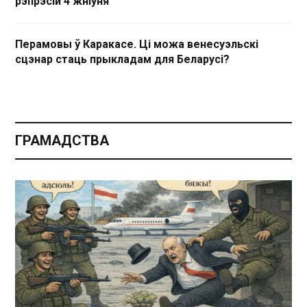
рэпрэсій 4 жніўня
Перамовы ў Каракасе. Ці можа венесуэльскі
сцэнар стаць прыкладам для Беларусі?
ГРАМАДСТВА