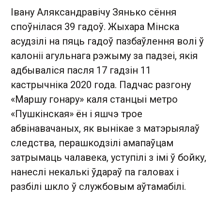
Івану Аляксандравічу Зянько сёння
споўнілася 39 гадоў. Жыхара Мінска
асудзілі на пяць гадоў пазбаўлення волі ў
калоніі агульнага рэжыму за падзеі, якія
адбываліся пасля 17 гадзін 11
кастрычніка 2020 года. Падчас разгону
«Маршу гонару» каля станцыі метро
«Пушкінская» ён і яшчэ трое
абвінавачаных, як вынікае з матэрыялаў
следства, перашкодзілі амапаўцам
затрымаць чалавека, уступілі з імі ў бойку,
нанеслі некалькі ўдараў па галовах і
разбілі шкло ў службовым аўтамабілі.