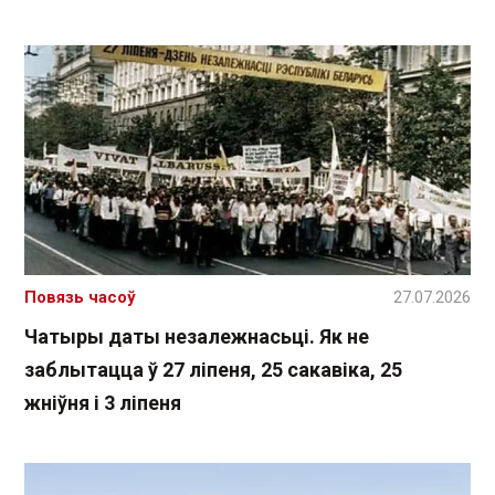
Повязь часоў
27.07.2026
Чатыры даты незалежнасьці. Як не
заблытацца ў 27 ліпеня, 25 сакавіка, 25
жніўня і 3 ліпеня