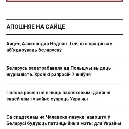
АПОШНЯЕ НА САЙЦЕ
Айцец Аляксандар Надсан. Той, хто працягвае
аб'ядноўваць беларусаў
Беларусь запатрабавала ад Польшчы выдаць
журналіста. Хронікі рэпрэсій 7 жніўня
Палова расіян не лічыць паспяховымі дзеянні
сваёй арміі ў вайне супраць Украіны
Са спадзевам на Чалавека-павука: навошта ў
Беларусі будуюць патэнцыйныя мэты для Украіны