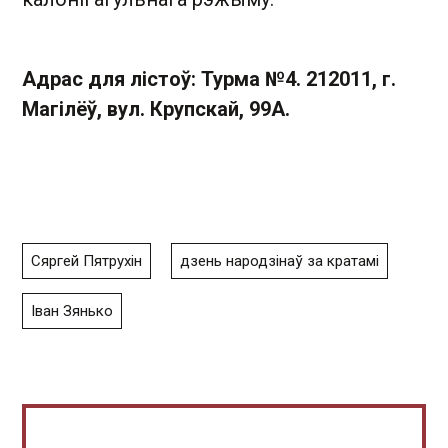
Адрас для лістоў: Турма №4. 212011, г.
Магілёў, вул. Крупскай, 99А.
Сяргей Пятрухін
дзень народзінаў за кратамі
Іван Зянько