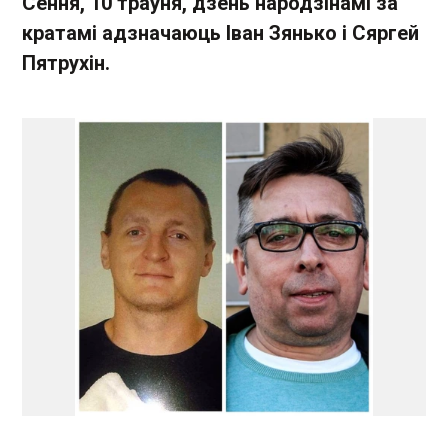
Сёння, 10 траўня, дзень народзінамі за
кратамі адзначаюць Іван Зянько і Сяргей
Пятрухін.