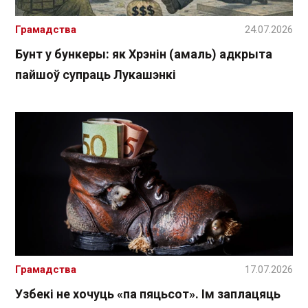
Грамадства
24.07.2026
Бунт у бункеры: як Хрэнін (амаль) адкрыта
пайшоў супраць Лукашэнкі
Грамадства
17.07.2026
Узбекі не хочуць «па пяцьсот». Ім заплацяць