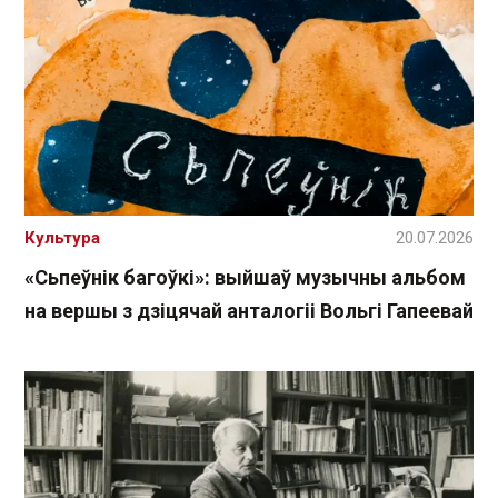
Культура
20.07.2026
«Сьпеўнік багоўкі»: выйшаў музычны альбом
на вершы з дзіцячай анталогіі Вольгі Гапеевай