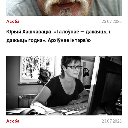
Асоба
23.07.2026
Юрый Хашчавацкі: «Галоўнае — дажыць, і
дажыць годна». Архіўнае інтэрв'ю
Асоба
23.07.2026