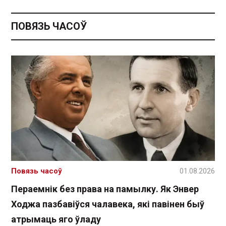
ПОВЯЗЬ ЧАСОЎ
Повязь часоў
01.08.2026
Пераемнік без права на памылку. Як Энвер
Ходжа пазбавіўся чалавека, які павінен быў
атрымаць яго ўладу