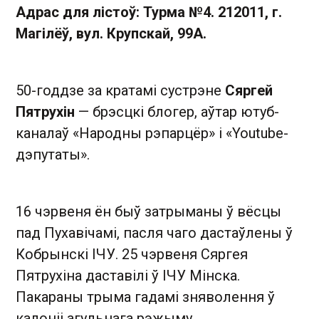
Адрас для лістоў: Турма №4. 212011, г.
Магілёў, вул. Крупскай, 99А.
50-годдзе за кратамі сустрэне
Сяргей
Пятрухін
— брэсцкі блогер, аўтар ютуб-
каналаў «Народны рэпарцёр» і «Youtube-
дэпутаты».
16 чэрвеня ён быў затрыманы ў вёсцы
пад Пухавічамі, пасля чаго дастаўлены ў
Кобрынскі ІЧУ. 25 чэрвеня Сяргея
Пятрухіна даставілі ў ІЧУ Мінска.
Пакараны трыма гадамі зняволення ў
калоніі агульнага рэжыму.