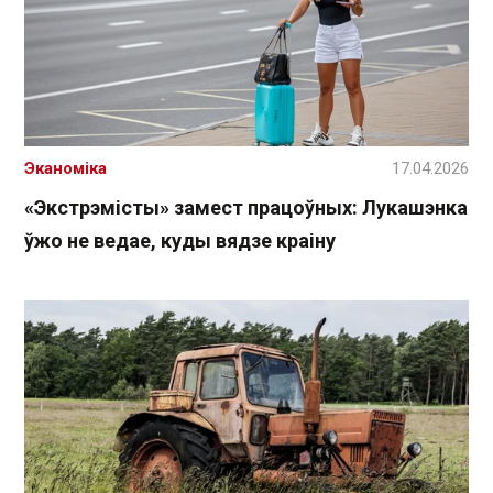
Эканоміка
17.04.2026
«Экстрэмісты» замест працоўных: Лукашэнка
ўжо не ведае, куды вядзе краіну