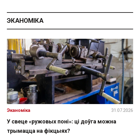
ЭКАНОМІКА
Эканоміка
31.07.2026
У свеце «ружовых поні»: ці доўга можна
трымацца на фікцыях?