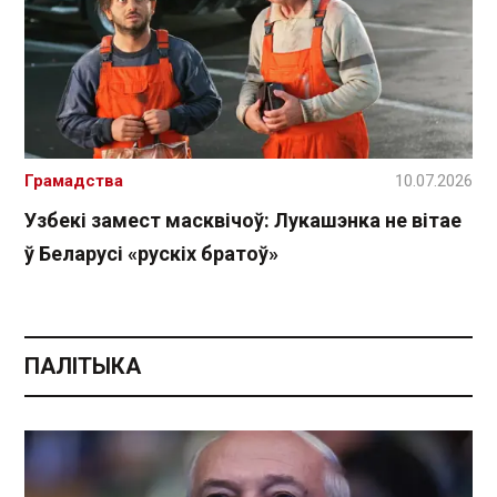
Грамадства
10.07.2026
Узбекі замест масквічоў: Лукашэнка не вітае
ў Беларусі «рускіх братоў»
ПАЛІТЫКА