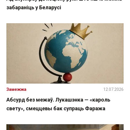
забараніць у Беларусі
Замежжа
12.07.2026
Абсурд без межаў. Лукашэнка — «кароль
свету», смеццевы бак супраць Фаража