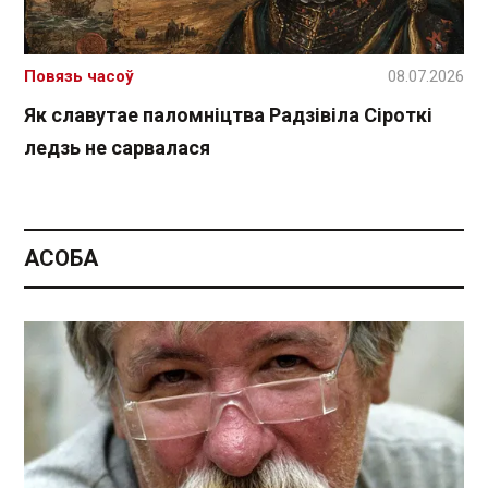
Повязь часоў
08.07.2026
Як славутае паломніцтва Радзівіла Сіроткі
ледзь не сарвалася
АСОБА