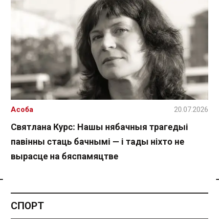
Асоба
20.07.2026
Святлана Курс: Нашы нябачныя трагедыі
павінны стаць бачнымі — і тады ніхто не
вырасце на бяспамяцтве
Спасылка без VPN
СПОРТ