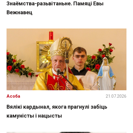
Знаёмства-разьвітаньне. Памяці Евы
Вежнавец
Асоба
21.07.2026
Вялікі кардынал, якога прагнулі забіць
камуністы і нацысты