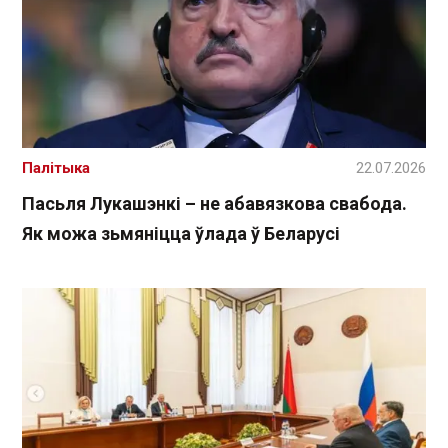
Палітыка
22.07.2026
Пасьля Лукашэнкі – не абавязкова свабода.
Як можа зьмяніцца ўлада ў Беларусі