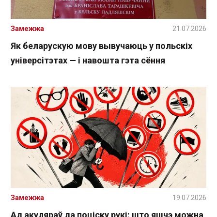
Замежжа
21.07.2026
Як беларускую мову вывучаюць у польскіх
універсітэтах — і навошта гэта сёння
Замежжа
19.07.2026
Ад акуляраў да поціску рукі: што яшчэ можна