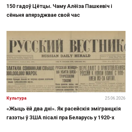
150 гадоў Цётцы. Чаму Алёіза Пашкевіч і
сёньня апярэджвае свой час
Культура
25.06.2026
«Жыць ёй два дні». Як расейскія эмігранцкія
газэты ў ЗША пісалі пра Беларусь у 1920-х