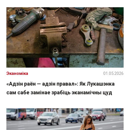
Эканоміка
01.05.2026
«Адзін раён — адзін правал»: Як Лукашэнка
сам сабе замінае зрабіць эканамічны цуд