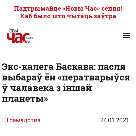
Падтрымайце «Новы Час» сёння!
Каб было што чытаць заўтра
Экс-калега Баскава: пасля
выбараў ён «ператварыўся
ў чалавека з іншай
планеты»
Грамадства
24.01.2021