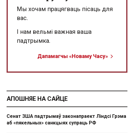
Мы хочам працягваць пісаць для
вас.
І нам вельмі важная ваша
падтрымка.
Дапамагчы «Новаму Часу»
АПОШНЯЕ НА САЙЦЕ
Сенат ЗША падтрымаў законапраект Ліндсі Грэма
аб «пякельных» санкцыях супраць РФ