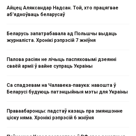
Айцец Аляксандар Надсан. Той, хто працягвае
аб'ядноўваць беларусаў
Беларусь запатрабавала ад Польшчы выдаць
журналіста. Хронікі рэпрэсій 7 жніўня
Палова расіян не лічыць паспяховымі дзеянні
сваёй арміі ў вайне супраць Украіны
Са спадзевам на Чалавека-павука: навошта ў
Беларусі будуюць патэнцыйныя мэты для Украіны
Праваабаронцы: падстаў казаць пра змяншэнне
ціску няма. Хронікі рэпрэсій 6 жніўня