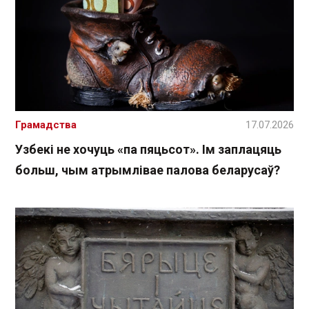
Грамадства
17.07.2026
Узбекі не хочуць «па пяцьсот». Ім заплацяць
больш, чым атрымлівае палова беларусаў?