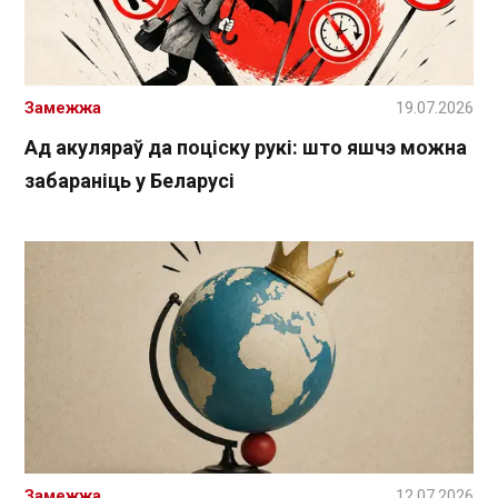
Замежжа
19.07.2026
Ад акуляраў да поціску рукі: што яшчэ можна
забараніць у Беларусі
Замежжа
12.07.2026