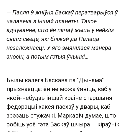
—
Пасля 9 жніўня Баскаў ператварыўся ў
чалавека з іншай планеты. Такое
адчуванне, што ён пачаў жыць у нейкім
сваім свеце, які бліжэй да Палаца
незалежнасці. У яго змянілася манера
зносін, а потым гэтыя ўчынкі…
Былы калега Баскава па "Дынама"
прызнаецца: ён не можа ўявіць, каб у
якой-небудзь іншай краіне старшыня
федэрацыі хакея паехаў у двары, каб
зрэзаць стужачкі. Маркавіч думае, што
робіць усё гэта Баскаў шчыра — кіраўнік