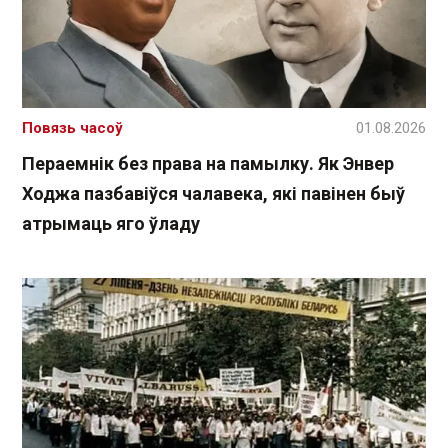
Повязь часоў
01.08.2026
Пераемнік без права на памылку. Як Энвер
Ходжа пазбавіўся чалавека, які павінен быў
атрымаць яго ўладу