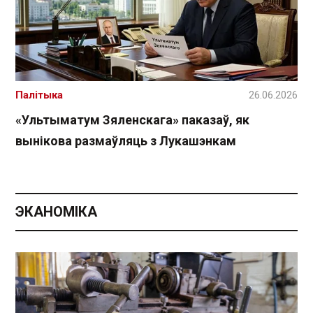
Палітыка
26.06.2026
«Ультыматум Зяленскага» паказаў, як
вынікова размаўляць з Лукашэнкам
ЭКАНОМІКА