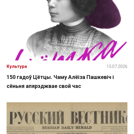
Культура
15.07.2026
150 гадоў Цётцы. Чаму Алёіза Пашкевіч і
сёньня апярэджвае свой час