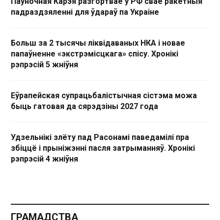
Паўночная Карэя разгортвае ў РФ свае ракетныя
падраздзяленні для ўдараў па Украіне
Больш за 2 тысячы ліквідаваных НКА і новае
папаўненне «экстрэмісцкага» спісу. Хронікі
рэпрэсій 5 жніўня
Еўрапейская супрацьбалістычная сістэма можа
быць гатовая да сярэдзіны 2027 года
Удзельнікі злёту пад Расонамі паведамілі пра
збіццё і прыніжэнні пасля затрыманняў. Хронікі
рэпрэсій 4 жніўня
ГРАМАДСТВА