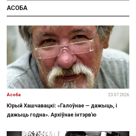
АСОБА
Асоба
23.07.2026
Юрый Хашчавацкі: «Галоўнае — дажыць, і
дажыць годна». Архіўнае інтэрв'ю