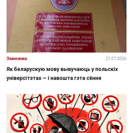
Замежжа
21.07.2026
Як беларускую мову вывучаюць у польскіх
універсітэтах — і навошта гэта сёння