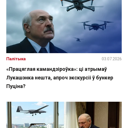
Палітыка
03.07.2026
«Працяглая камандзіроўка»: ці атрымаў
Лукашэнка нешта, апроч экскурсіі ў бункер
Пуціна?