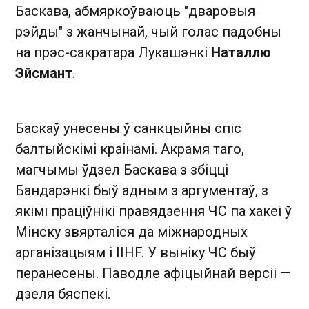
Баскава, абмяркоўваюць "дваровыя
рэйды" з жанчынай, чый голас падобны
на прэс-сакратара Лукашэнкі
Наталлю
Эйсмант
.
Баскаў унесены ў санкцыйны спіс
балтыйскімі краінамі. Акрамя таго,
магчымы ўдзел Баскава з збіцці
Бандарэнкі быў адным з аргументаў, з
якімі праціўнікі правядзення ЧС па хакеі ў
Мінску звярталіся да міжнародных
арганізацыям і IIHF. У выніку ЧС быў
перанесены. Паводле афіцыйнай версіі —
дзеля бяспекі.