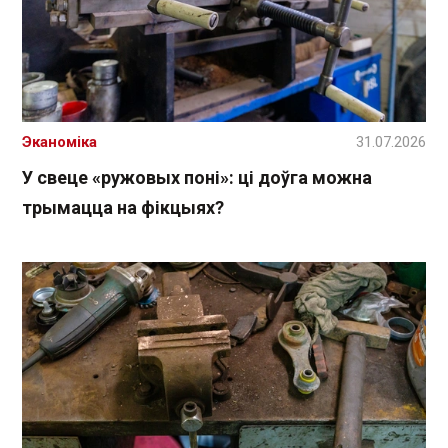
Эканоміка
31.07.2026
У свеце «ружовых поні»: ці доўга можна
трымацца на фікцыях?