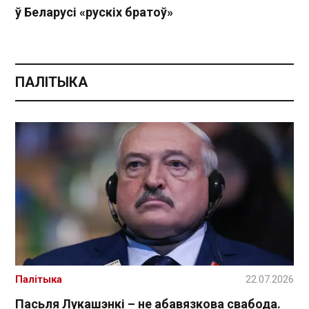
ў Беларусі «рускіх братоў»
ПАЛІТЫКА
Палітыка
22.07.2026
Пасьля Лукашэнкі – не абавязкова свабода.