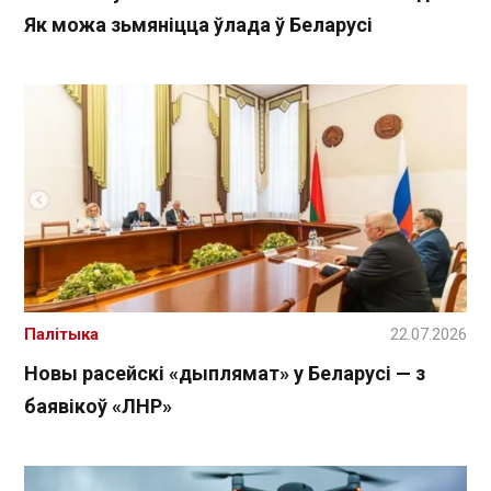
Як можа зьмяніцца ўлада ў Беларусі
Палітыка
22.07.2026
Новы расейскі «дыплямат» у Беларусі — з
баявікоў «ЛНР»