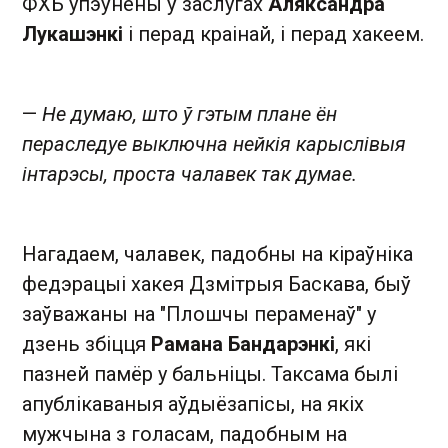
ФХБ упэўнены ў заслугах
Аляксандра
Лукашэнкі
і перад краінай, і перад хакеем.
—
Не думаю, што ў гэтым плане ён
пераследуе выключна нейкія карыслівыя
інтарэсы, проста чалавек так думае.
Нагадаем, чалавек, падобны на кіраўніка
федэрацыі хакея Дзмітрыя Баскава, быў
заўважаны на "Плошчы пераменаў" у
дзень збіцця
Рамана Бандарэнкі
, які
пазней памёр у бальніцы. Таксама былі
апублікаваныя аўдыёзапісы, на якіх
мужчына з голасам, падобным на