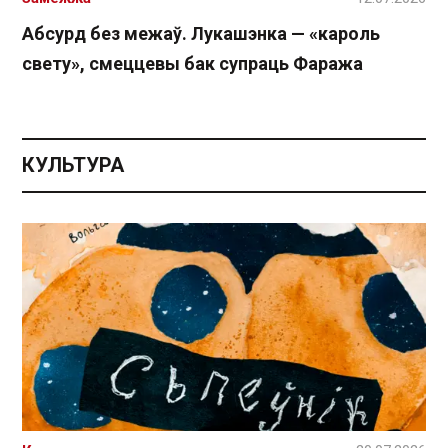
Абсурд без межаў. Лукашэнка — «кароль
свету», смеццевы бак супраць Фаража
КУЛЬТУРА