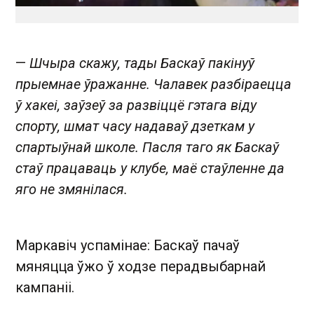
—
Шчыра скажу, тады Баскаў пакінуў
прыемнае ўражанне. Чалавек разбіраецца
ў хакеі, заўзеў за развіццё гэтага віду
спорту, шмат часу надаваў дзеткам у
спартыўнай школе. Пасля таго як Баскаў
стаў працаваць у клубе, маё стаўленне да
яго не змянілася.
Маркавіч успамінае: Баскаў пачаў
мяняцца ўжо ў ходзе перадвыбарнай
кампаніі.