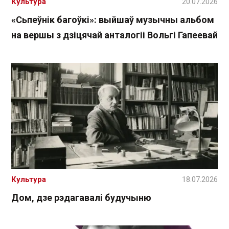
Культура
20.07.2026
«Сьпеўнік багоўкі»: выйшаў музычны альбом
на вершы з дзіцячай анталогіі Вольгі Гапеевай
Культура
18.07.2026
Дом, дзе рэдагавалі будучыню