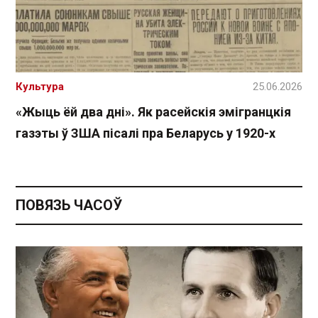
Культура
25.06.2026
«Жыць ёй два дні». Як расейскія эмігранцкія
газэты ў ЗША пісалі пра Беларусь у 1920-х
ПОВЯЗЬ ЧАСОЎ