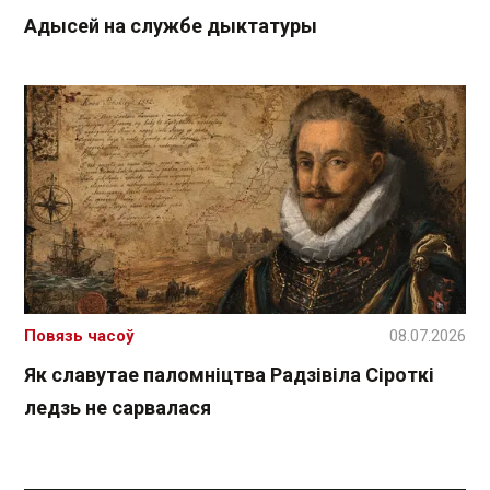
Адысей на службе дыктатуры
Повязь часоў
08.07.2026
Як славутае паломніцтва Радзівіла Сіроткі
ледзь не сарвалася