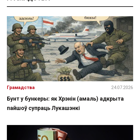
Грамадства
24.07.2026
Бунт у бункеры: як Хрэнін (амаль) адкрыта
пайшоў супраць Лукашэнкі