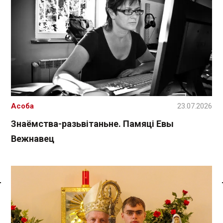
Асоба
23.07.2026
Знаёмства-разьвітаньне. Памяці Евы
Вежнавец
Спасылка без VPN