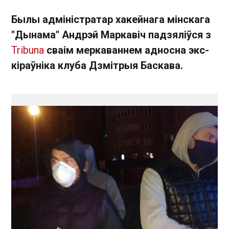
Былы адміністратар хакейнага мінскага
"Дынама" Андрэй Маркавіч падзяліўся з
Tribuna
сваім меркаваннем адносна экс-
кіраўніка клуба Дзмітрыя Баскава.