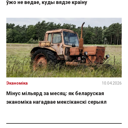
ўжо не ведае, куды вядзе краіну
Эканоміка
10.04.2026
Мінус мільярд за месяц: як беларуская
эканоміка нагадвае мексіканскі серыял