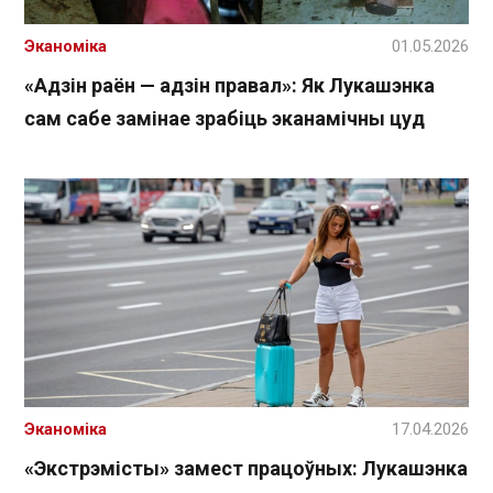
Эканоміка
01.05.2026
«Адзін раён — адзін правал»: Як Лукашэнка
сам сабе замінае зрабіць эканамічны цуд
Эканоміка
17.04.2026
«Экстрэмісты» замест працоўных: Лукашэнка