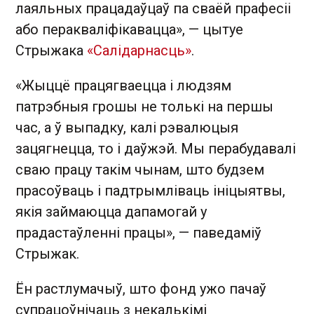
лаяльных працадаўцаў па сваёй прафесіі
або перакваліфікавацца», — цытуе
Стрыжака
«Салідарнасць»
.
«Жыццё працягваецца і людзям
патрэбныя грошы не толькі на першы
час, а ў выпадку, калі рэвалюцыя
зацягнецца, то і даўжэй. Мы перабудавалі
сваю працу такім чынам, што будзем
прасоўваць і падтрымліваць ініцыятвы,
якія займаюцца дапамогай у
прадастаўленні працы», — паведаміў
Стрыжак.
Ён растлумачыў, што фонд ужо пачаў
супрацоўнічаць з некалькімі