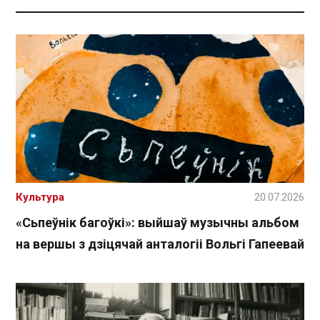
Культура
20.07.2026
«Сьпеўнік багоўкі»: выйшаў музычны альбом
на вершы з дзіцячай анталогіі Вольгі Гапеевай