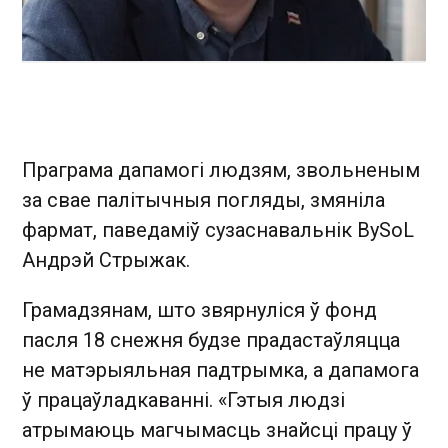
Праграма дапамогі людзям, звольненым
за свае палітычныя погляды, змяніла
фармат, паведаміў сузаснавальнік BySoL
Андрэй Стрыжак.
Грамадзянам, што звярнуліся ў фонд
пасля 18 снежня будзе прадастаўляцца
не матэрыяльная падтрымка, а дапамога
ў працаўладкаванні. «Гэтыя людзі
атрымаюць магчымасць знайсці працу ў