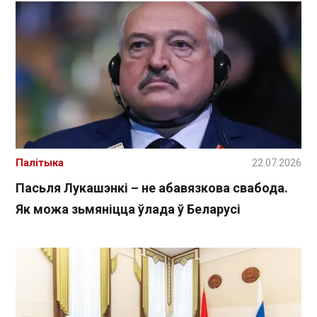
Палітыка
22.07.2026
Пасьля Лукашэнкі – не абавязкова свабода.
Як можа зьмяніцца ўлада ў Беларусі