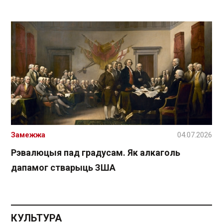
Замежжа
04.07.2026
Рэвалюцыя пад градусам. Як алкаголь
дапамог стварыць ЗША
КУЛЬТУРА