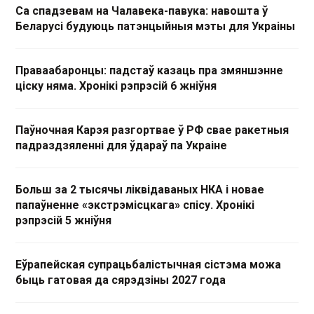
Са спадзевам на Чалавека-павука: навошта ў
Беларусі будуюць патэнцыйныя мэты для Украіны
Праваабаронцы: падстаў казаць пра змяншэнне
ціску няма. Хронікі рэпрэсій 6 жніўня
Паўночная Карэя разгортвае ў РФ свае ракетныя
падраздзяленні для ўдараў па Украіне
Больш за 2 тысячы ліквідаваных НКА і новае
папаўненне «экстрэмісцкага» спісу. Хронікі
рэпрэсій 5 жніўня
Еўрапейская супрацьбалістычная сістэма можа
быць гатовая да сярэдзіны 2027 года