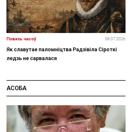
Повязь часоў
08.07.2026
Як славутае паломніцтва Радзівіла Сіроткі
ледзь не сарвалася
АСОБА