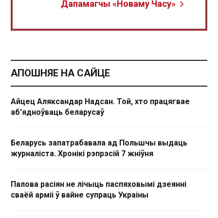
Дапамагчы «Новаму Часу»
АПОШНЯЕ НА САЙЦЕ
Айцец Аляксандар Надсан. Той, хто працягвае
аб'ядноўваць беларусаў
Беларусь запатрабавала ад Польшчы выдаць
журналіста. Хронікі рэпрэсій 7 жніўня
Палова расіян не лічыць паспяховымі дзеянні
сваёй арміі ў вайне супраць Украіны