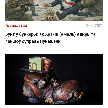
Грамадства
24.07.2026
Бунт у бункеры: як Хрэнін (амаль) адкрыта
пайшоў супраць Лукашэнкі