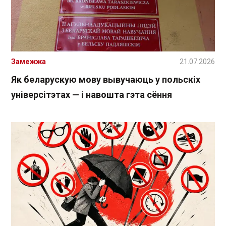
Замежжа
21.07.2026
Як беларускую мову вывучаюць у польскіх
універсітэтах — і навошта гэта сёння