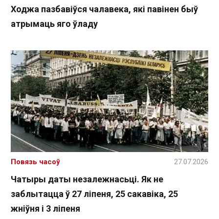
Ходжа пазбавіўся чалавека, які павінен быў
атрымаць яго ўладу
Повязь часоў
27.07.2026
Чатыры даты незалежнасьці. Як не
заблытацца ў 27 ліпеня, 25 сакавіка, 25
жніўня і 3 ліпеня