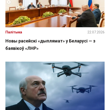
Палітыка
22.07.2026
Новы расейскі «дыплямат» у Беларусі — з
баявікоў «ЛНР»