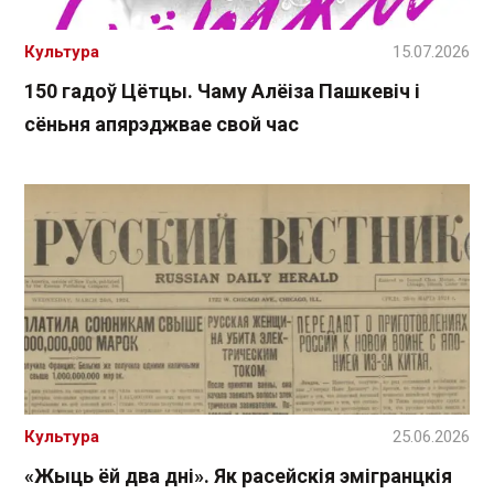
Культура
15.07.2026
150 гадоў Цётцы. Чаму Алёіза Пашкевіч і
сёньня апярэджвае свой час
Культура
25.06.2026
«Жыць ёй два дні». Як расейскія эмігранцкія