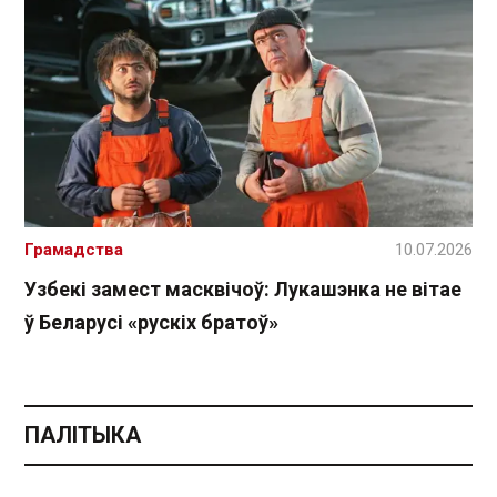
Грамадства
10.07.2026
Узбекі замест масквічоў: Лукашэнка не вітае
ў Беларусі «рускіх братоў»
ПАЛІТЫКА