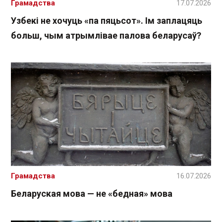
Грамадства
17.07.2026
Узбекі не хочуць «па пяцьсот». Ім заплацяць
больш, чым атрымлівае палова беларусаў?
Грамадства
16.07.2026
Беларуская мова — не «бедная» мова