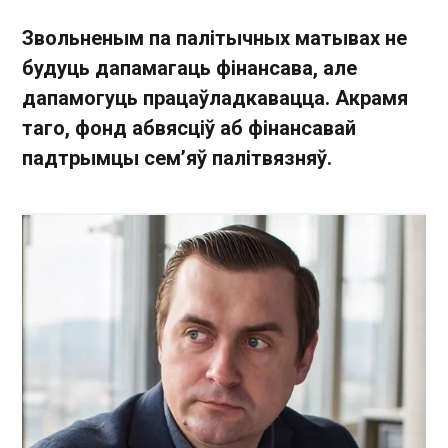
Звольненым па палітычных матывах не
будуць дапамагаць фінансава, але
дапамогуць працаўладкавацца. Акрамя
таго, фонд абвясціў аб фінансавай
падтрымцы сем’яў палітвязняў.