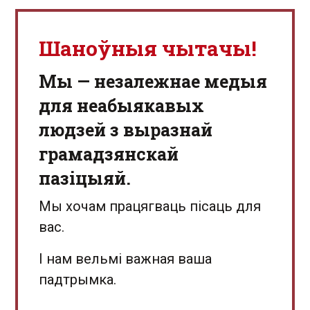
Шаноўныя чытачы!
Мы — незалежнае медыя
для неабыякавых
людзей з выразнай
грамадзянскай
пазіцыяй.
Мы хочам працягваць пісаць для
вас.
І нам вельмі важная ваша
падтрымка.