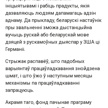
ініцыятывамі і рабіць прадукты, якія
дазваляюць людзям дапамагаць адзін
аднаму. Да прыкладу, беларускі настаўнік
пры звальненні зможа дыстанцыйна
вучыць рускай або беларускай мове
дзяцей з рускамоўных дыяспар у ЗША ці
Германіі.
Стрыжак распавёў, што падобных
варыянтаў працаўладкавання знойдзена
шмат, і што ўжо ў наступным месяцы
механізмы па працаўладкаванні
запрацуюць.
Акрамя таго, фонд пачынае праграму