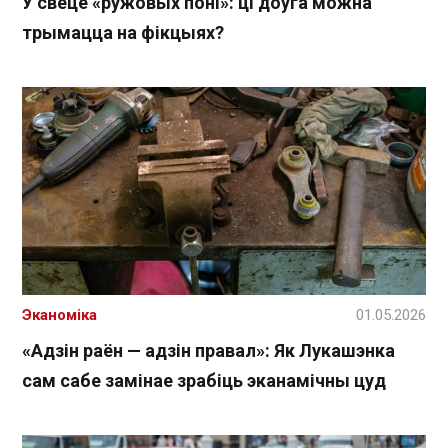
У свеце «ружовых поні»: ці доўга можна
трымацца на фікцыях?
Эканоміка
01.05.2026
«Адзін раён — адзін правал»: Як Лукашэнка
сам сабе замінае зрабіць эканамічны цуд