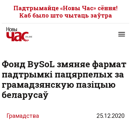
Падтрымайце «Новы Час» сёння!
Каб было што чытаць заўтра
Фонд BySoL змяняе фармат
падтрымкі пацярпелых за
грамадзянскую пазіцыю
беларусаў
Грамадства
25.12.2020