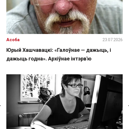
Асоба
23.07.2026
Юрый Хашчавацкі: «Галоўнае — дажыць, і
дажыць годна». Архіўнае інтэрв'ю
Спасылка без VPN