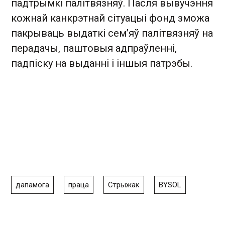
падтрымкі палітвязняў. Пасля вывучэння
кожнай канкрэтнай сітуацыі фонд зможа
пакрываць выдаткі сем’яў палітвязняў на
перадачы, паштовыя адпраўленні,
падпіску на выданні і іншыя патрэбы.
дапамога
праца
Стрыжак
BYSOL