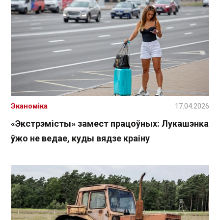
Эканоміка
17.04.2026
«Экстрэмісты» замест працоўных: Лукашэнка
ўжо не ведае, куды вядзе краіну