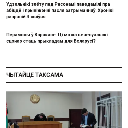
Удзельнікі злёту пад Расонамі паведамілі пра
збіццё і прыніжэнні пасля затрыманняў. Хронікі
рэпрэсій 4 жніўня
Перамовы ў Каракасе. Ці можа венесуэльскі
сцэнар стаць прыкладам для Беларусі?
ЧЫТАЙЦЕ ТАКСАМА