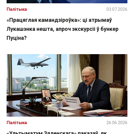
Палітыка
03.07.2026
«Працяглая камандзіроўка»: ці атрымаў
Лукашэнка нешта, апроч экскурсіі ў бункер
Пуціна?
Палітыка
26.06.2026
«Ультыматум Зяленскага» паказаў, як