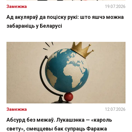
Замежжа
19.07.2026
Ад акуляраў да поціску рукі: што яшчэ можна
забараніць у Беларусі
Замежжа
12.07.2026
Абсурд без межаў. Лукашэнка — «кароль
свету», смеццевы бак супраць Фаража