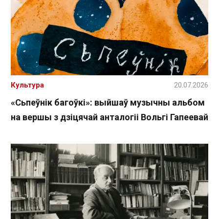
Культура
20.07.2026
«Сьпеўнік багоўкі»: выйшаў музычны альбом
на вершы з дзіцячай анталогіі Вольгі Гапеевай