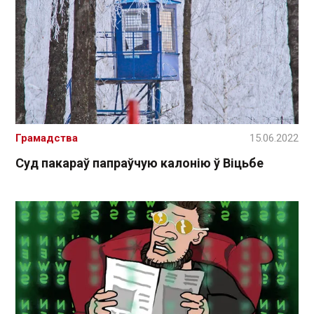
Грамадства
15.06.2022
Суд пакараў папраўчую калонію ў Віцьбе