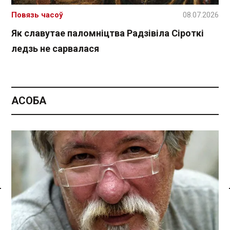
Повязь часоў
08.07.2026
Як славутае паломніцтва Радзівіла Сіроткі
ледзь не сарвалася
АСОБА
Спасылка без VPN