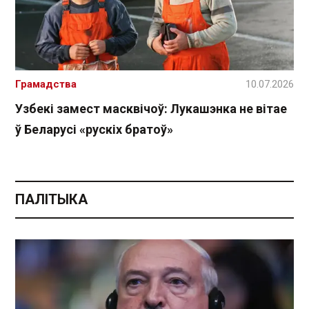
Грамадства
10.07.2026
Узбекі замест масквічоў: Лукашэнка не вітае
ў Беларусі «рускіх братоў»
ПАЛІТЫКА