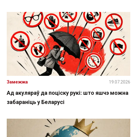
Замежжа
19.07.2026
Ад акуляраў да поціску рукі: што яшчэ можна
забараніць у Беларусі