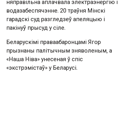
няправільна аплачвала электраэнергію і
водазабеспячэнне. 20 траўня Мінскі
гарадскі суд разгледзеў апеляцыю і
пакінуў прысуд у сіле.
Беларускімі праваабаронцамі Ягор
прызнаны палітычным зняволеным, а
«Наша Ніва» унесеная ў спіс
«экстрэмістаў» у Беларусі.