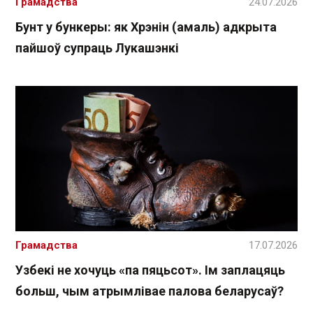
Грамадства
24.07.2026
Бунт у бункеры: як Хрэнін (амаль) адкрыта
пайшоў супраць Лукашэнкі
Грамадства
17.07.2026
Узбекі не хочуць «па пяцьсот». Ім заплацяць
больш, чым атрымлівае палова беларусаў?