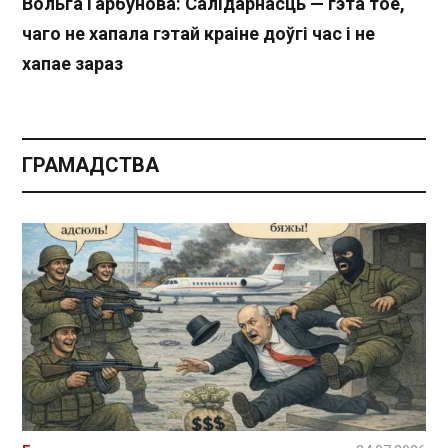
Вольга Гарбунова: Салідарнасць — гэта тое,
чаго не хапала гэтай краіне доўгі час і не
хапае зараз
ГРАМАДСТВА