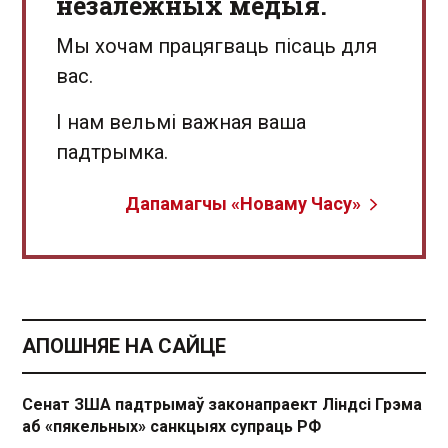
незалежных медыя.
Мы хочам працягваць пісаць для
вас.
І нам вельмі важная ваша
падтрымка.
Дапамагчы «Новаму Часу»
АПОШНЯЕ НА САЙЦЕ
Сенат ЗША падтрымаў законапраект Ліндсі Грэма
аб «пякельных» санкцыях супраць РФ