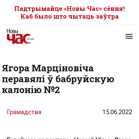
Падтрымайце «Новы Час» сёння!
Каб было што чытаць заўтра
Ягора Марціновіча
перавялі ў бабруйскую
калонію №2
Грамадства
15.06.2022