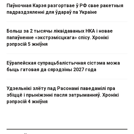
Паўночная Карэя разгортвае ў РФ свае ракетныя
падраздзяленні для ўдараў па Украіне
Больш за 2 тысячы ліквідаваных НКА і новае
папаўненне «экстрэмісцкага» спісу. Хронікі
рэпрэсій 5 жніўня
Еўрапейская супрацьбалістычная сістэма можа
быць гатовая да сярэдзіны 2027 года
Удзельнікі злёту пад Расонамі паведамілі пра
збіццё і прыніжэнні пасля затрыманняў. Хронікі
рэпрэсій 4 жніўня