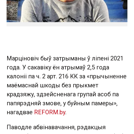
Марціновіч быў затрыманы ў ліпені 2021
года. У сакавіку ён атрымаў 2,5 года
калоніі па ч. 2 арт. 216 КК за «прычыненне
маёмаснай шкоды без прыкмет
крадзяжу, здзейсненага групай асоб па
папярэдняй змове, у буйным памеры»,
нагадвае
REFORM.by
.
Паводле абвінавачання, рэдакцыя