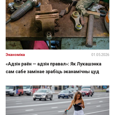
Эканоміка
01.05.2026
«Адзін раён — адзін правал»: Як Лукашэнка
сам сабе замінае зрабіць эканамічны цуд