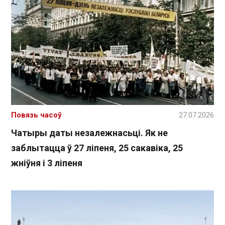
Повязь часоў
27.07.2026
Чатыры даты незалежнасьці. Як не
заблытацца ў 27 ліпеня, 25 сакавіка, 25
жніўня і 3 ліпеня