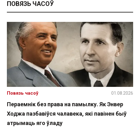
ПОВЯЗЬ ЧАСОЎ
Повязь часоў
01.08.2026
Пераемнік без права на памылку. Як Энвер
Ходжа пазбавіўся чалавека, які павінен быў
атрымаць яго ўладу