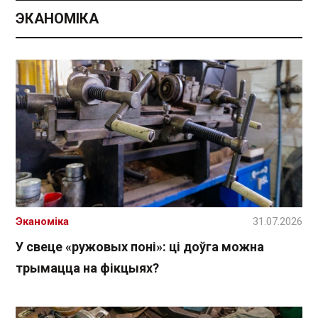
ЭКАНОМІКА
Эканоміка
31.07.2026
У свеце «ружовых поні»: ці доўга можна
трымацца на фікцыях?