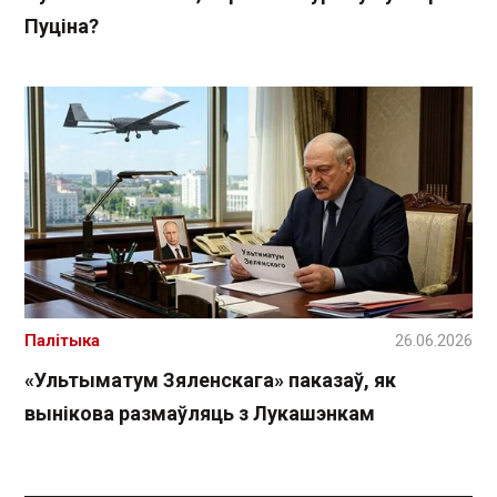
Пуціна?
Палітыка
26.06.2026
«Ультыматум Зяленскага» паказаў, як
вынікова размаўляць з Лукашэнкам