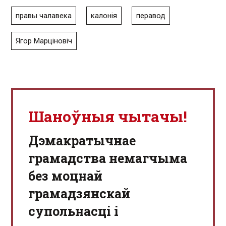
правы чалавека
калонія
перавод
Ягор Марціновіч
Шаноўныя чытачы!
Дэмакратычнае
грамадства немагчыма
без моцнай
грамадзянскай
супольнасці і