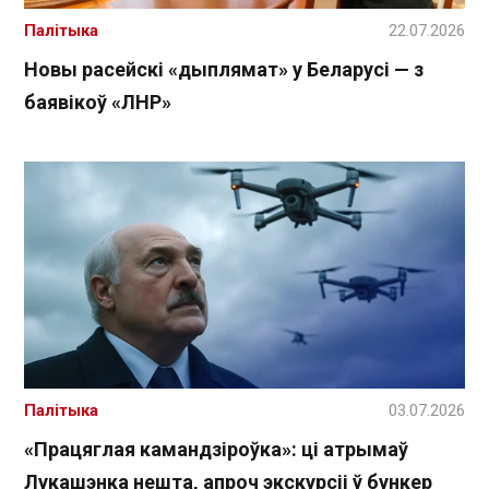
Палітыка
22.07.2026
Новы расейскі «дыплямат» у Беларусі — з
баявікоў «ЛНР»
Палітыка
03.07.2026
«Працяглая камандзіроўка»: ці атрымаў
Лукашэнка нешта, апроч экскурсіі ў бункер