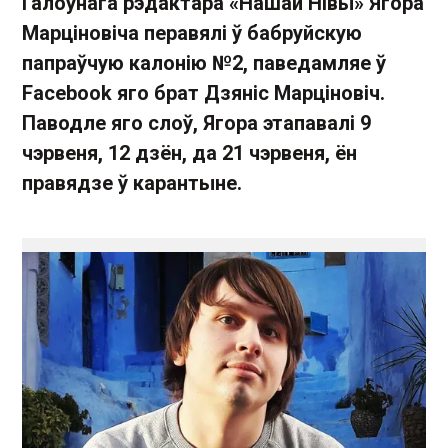
Галоўнага рэдактара «Нашай Нівы» Ягора
Марціновіча перавялі ў бабруйскую
папраўчую калонію №2, паведамляе ў
Facebook яго брат Дзяніс Марціновіч.
Паводле яго слоў, Ягора этапавалі 9
чэрвеня, 12 дзён, да 21 чэрвеня, ён
правядзе ў карантыне.