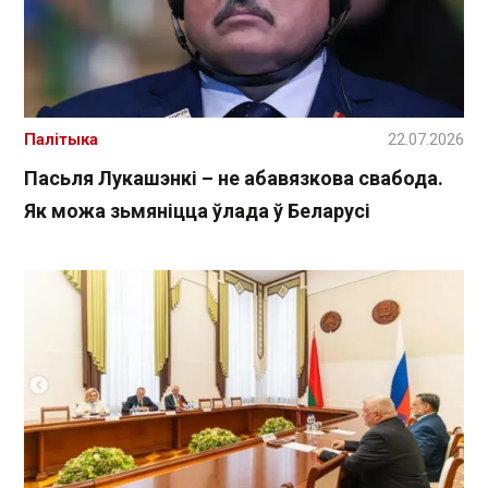
Палітыка
22.07.2026
Пасьля Лукашэнкі – не абавязкова свабода.
Як можа зьмяніцца ўлада ў Беларусі