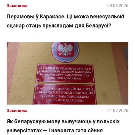
Замежжа
04.08.2026
Перамовы ў Каракасе. Ці можа венесуэльскі
сцэнар стаць прыкладам для Беларусі?
Замежжа
21.07.2026
Як беларускую мову вывучаюць у польскіх
універсітэтах — і навошта гэта сёння