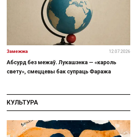
Замежжа
12.07.2026
Абсурд без межаў. Лукашэнка — «кароль
свету», смеццевы бак супраць Фаража
КУЛЬТУРА