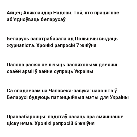
Айцец Аляксандар Надсан. Той, хто працягвае
аб'ядноўваць беларусаў
Беларусь запатрабавала ад Польшчы выдаць
журналіста. Хронікі рэпрэсій 7 жніўня
Палова расіян не лічыць паспяховымі дзеянні
сваёй арміі ў вайне супраць Украіны
Са спадзевам на Чалавека-павука: навошта ў
Беларусі будуюць патэнцыйныя мэты для Украіны
Праваабаронцы: падстаў казаць пра змяншэнне
ціску няма. Хронікі рэпрэсій 6 жніўня