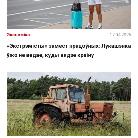
Эканоміка
17.04.2026
«Экстрэмісты» замест працоўных: Лукашэнка
ўжо не ведае, куды вядзе краіну