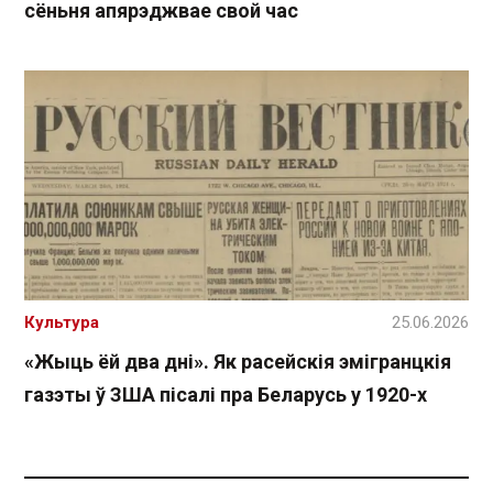
сёньня апярэджвае свой час
Культура
25.06.2026
«Жыць ёй два дні». Як расейскія эмігранцкія
газэты ў ЗША пісалі пра Беларусь у 1920-х