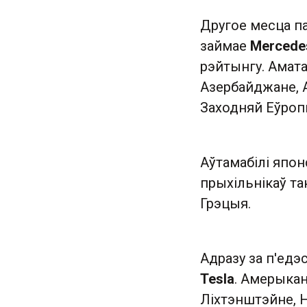
Другое месца па
займае
Mercede
рэйтынгу. Амата
Азербайджане, А
Заходняй Еўропы
Аўтамабілі япон
прыхільнікаў так
Грэцыя.
Адразу за п'едэ
Tesla
. Амерыкан
Ліхтэнштэйне, Н