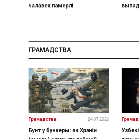
чалавек памерлі
выпад
ГРАМАДСТВА
Грамадства
24.07.2026
Грамад
Бунт у бункеры: як Хрэнін
Узбекі