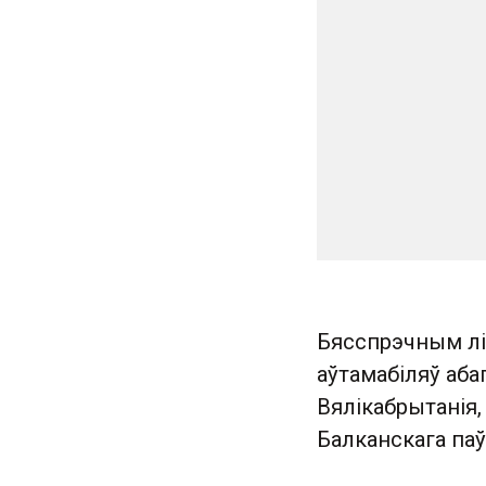
Бясспрэчным лі
аўтамабіляў абаг
Вялікабрытанія,
Балканскага паў