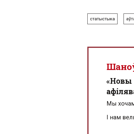
статыстыка
аўт
Шано
«Новы 
афіляв
Мы хочам
І нам ве