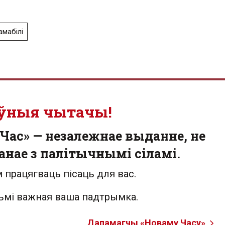
амабілі
ўныя чытачы!
Час» — незалежнае выданне, не
анае з палітычнымі сіламі.
 працягваць пісаць для вас.
льмі важная ваша падтрымка.
Дапамагчы «Новаму Часу»