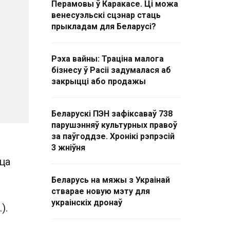
Перамовы ў Каракасе. Ці можа
венесуэльскі сцэнар стаць
прыкладам для Беларусі?
Рэха вайны: Траціна малога
бізнесу ў Расіі задумалася аб
закрыцці або продажы
Беларускі ПЭН зафіксаваў 738
парушэнняў культурных правоў
за паўгоддзе. Хронікі рэпрэсій
3 жніўня
ца
Беларусь на мяжы з Украінай
стварае новую мэту для
украінскіх дронаў
).