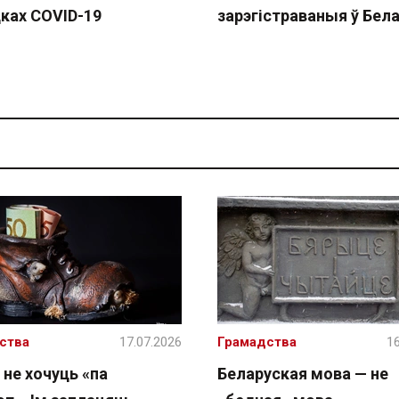
ках COVID-19
зарэгістраваныя ў Бела
ства
17.07.2026
Грамадства
16
 не хочуць «па
Беларуская мова — не