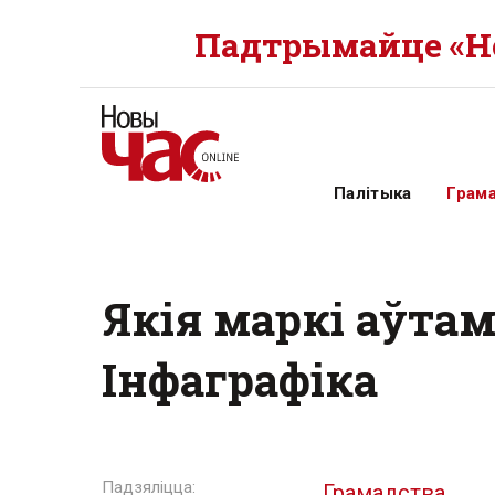
Падтрымайце «Но
Палітыка
Грам
Якія маркі аўта
Інфаграфіка
Грамадства