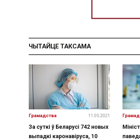
ЧЫТАЙЦЕ ТАКСАМА
Грамадства
11.05.2021
Грамад
За суткі ў Беларусі 742 новых
Мініс
выпадкі каронавіруса, 10
павед