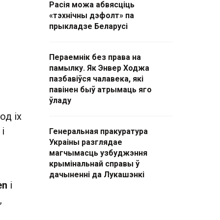
Расія можа абвясціць
«тэхнічны дэфолт» па
прыкладзе Беларусі
Пераемнік без права на
памылку. Як Энвер Ходжа
пазбавіўся чалавека, які
павінен быў атрымаць яго
ўладу
од іх
і
Генеральная пракуратура
Украіны разглядае
магчымасць узбуджэння
крымінальнай справы ў
дачыненні да Лукашэнкі
en
і
,