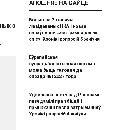
АПОШНЯЕ НА САЙЦЕ
Больш за 2 тысячы
аных з
ліквідаваных НКА і новае
папаўненне «экстрэмісцкага»
спісу. Хронікі рэпрэсій 5 жніўня
.
Еўрапейская
супрацьбалістычная сістэма
можа быць гатовая да
сярэдзіны 2027 года
Удзельнікі злёту пад Расонамі
паведамілі пра збіццё і
прыніжэнні пасля затрыманняў.
Хронікі рэпрэсій 4 жніўня