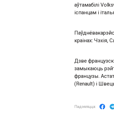
аўтамабілі Volk
іспанцам і італ
Паўднёвакарэйск
краінах: Чэхія, 
Дзве французскі
замыкаюць рэйты
французы. Астат
(Renault) і Швецы