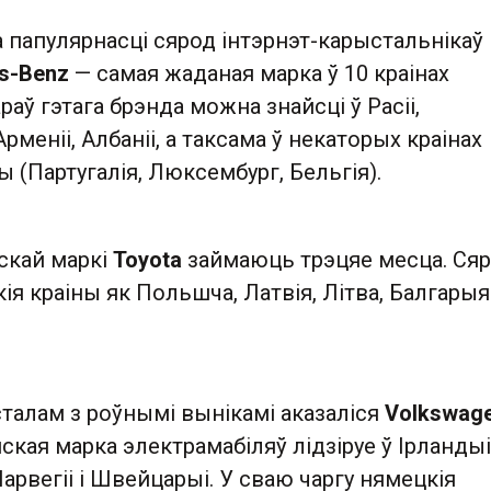
 папулярнасці сярод інтэрнэт-карыстальнікаў
s-Benz
— самая жаданая марка ў 10 краінах
раў гэтага брэнда можна знайсці ў Расіі,
рменіі, Албаніі, а таксама ў некаторых краінах
 (Партугалія, Люксембург, Бельгія).
скай маркі
Toyota
займаюць трэцяе месца. Сяр
ія краіны як Польшча, Латвія, Літва, Балгарыя 
сталам з роўнымі вынікамі аказаліся
Volkswag
ская марка электрамабіляў лідзіруе ў Ірландыі
арвегіі і Швейцарыі. У сваю чаргу нямецкія