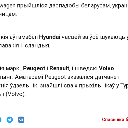
swagen прыйшліся даспадобы беларусам, украі
ьянцам.
ія аўтамабілі
Hyundai
часцей за ўсё шукаюць 
Славакія і Ісландыя.
я маркі,
Peugeot
і
Renault
, і шведскі
Volvo
нг. Аматарамі Peugeot аказаліся датчане і
нія ўдзельнікі знайшлі сваіх прыхільнікаў у Ту
і (Volvo).
Спасылка 