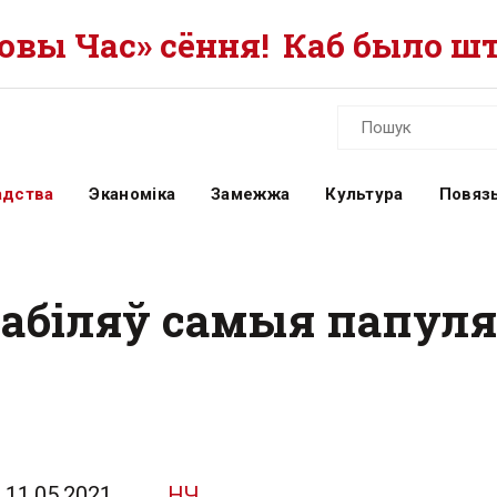
вы Час» сёння!
Каб было шт
адства
Эканоміка
Замежжа
Культура
Повязь
мабіляў самыя папул
11.05.2021
НЧ