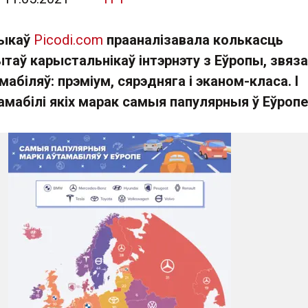
тыкаў
Picodi.com
прааналізавала колькасць
таў карыстальнікаў інтэрнэту з Еўропы, звяз
мабіляў: прэміум, сярэдняга і эканом-класа. І
амабілі якіх марак самыя папулярныя ў Еўропе