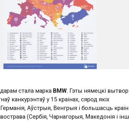
дарам стала марка
BMW
. Гэты нямецкі вытвор
наў канкурэнтаў у 15 краінах, сярод якіх
 Германія, Аўстрыя, Венгрыя і большасць краін
вострава (Сербія, Чарнагорыя, Македонія і інш.