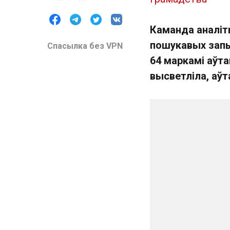
Каманда аналі
пошукавых запы
Спасылка без VPN
64 маркамі аўта
высветліла, аўт