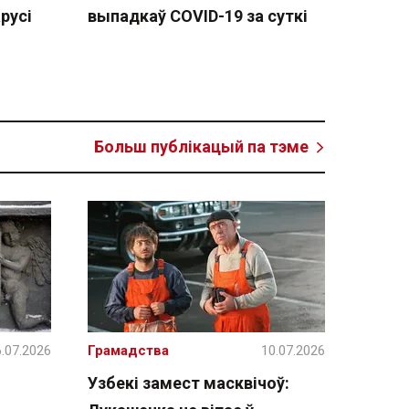
русі
выпадкаў COVID-19 за суткі
Больш публікацый па тэме
.07.2026
Грамадства
10.07.2026
Узбекі замест масквічоў: