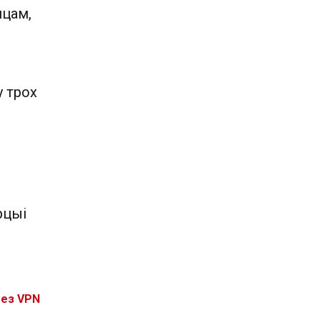
нцам,
у трох
рцыі
без VPN