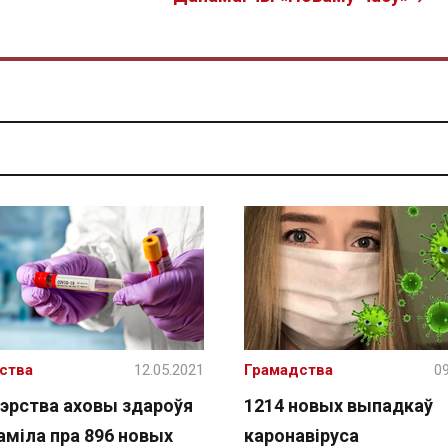
ства
12.05.2021
Грамадства
09
тэрства аховы здароўя
1214 новых выпадкаў
аміла пра 896 новых
каронавіруса