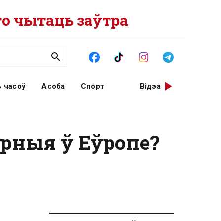
о чытаць заўтра
 часоў
Асоба
Спорт
Відэа
ярныя ў Еўропе?