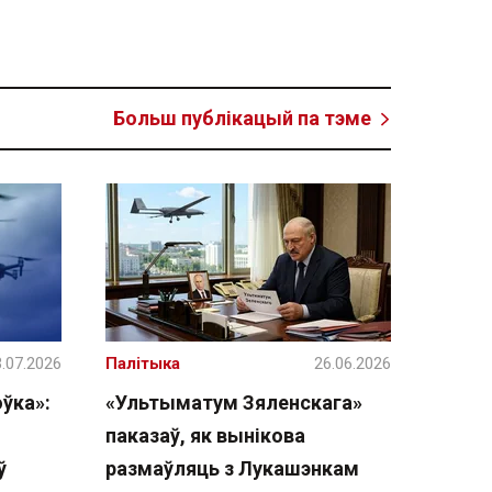
Больш публікацый па тэме
.07.2026
Палітыка
26.06.2026
ўка»:
«Ультыматум Зяленскага»
паказаў, як вынікова
ў
размаўляць з Лукашэнкам