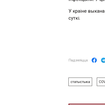
У краіне выкана
суткі.
статыстыка
COV