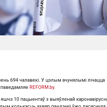
ень 694 чалавекі. У цэлым ачунялымі лічацца
, паведамляе
REFORM.by
.
і яшчэ 10 пацыентаў з выяўленай каронавірусн
лым колькасць ахвяр пандэміі ўжо дасягнула 