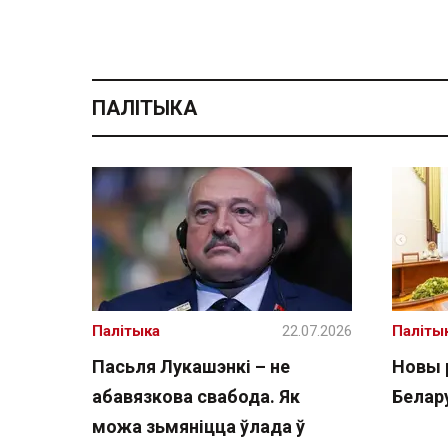
ПАЛІТЫКА
Палітыка
22.07.2026
Паліты
Пасьля Лукашэнкі – не
Новы 
абавязкова свабода. Як
Белару
можа зьмяніцца ўлада ў