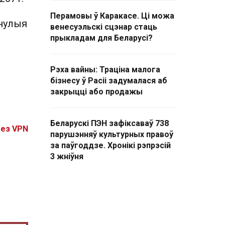
Перамовы ў Каракасе. Ці можа
інулыя
венесуэльскі сцэнар стаць
прыкладам для Беларусі?
Рэха вайны: Траціна малога
бізнесу ў Расіі задумалася аб
закрыцці або продажы
Беларускі ПЭН зафіксаваў 738
без VPN
парушэнняў культурных правоў
за паўгоддзе. Хронікі рэпрэсій
3 жніўня