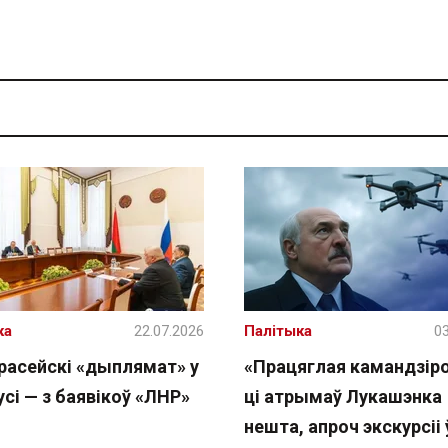
ка
22.07.2026
Палітыка
03
расейскі «дыплямат» у
«Працяглая камандзіро
сі — з баявікоў «ЛНР»
ці атрымаў Лукашэнка
нешта, апроч экскурсіі 