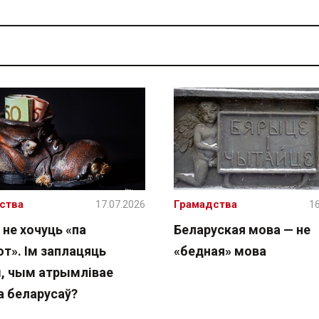
ства
17.07.2026
Грамадства
16
 не хочуць «па
Беларуская мова — не
т». Ім заплацяць
«бедная» мова
, чым атрымлівае
а беларусаў?