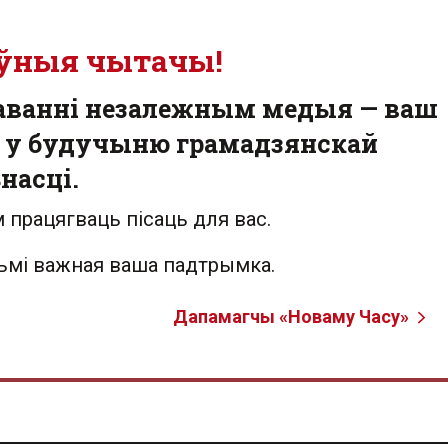
ўныя чытачы!
аванні незалежным медыя — ваш
 у будучыню грамадзянскай
насці.
 працягваць пісаць для вас.
льмі важная ваша падтрымка.
Дапамагчы «Новаму Часу»