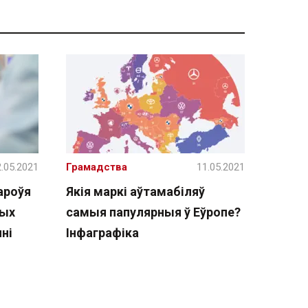
.05.2021
Грамадства
11.05.2021
ароўя
Якія маркі аўтамабіляў
чых
самыя папулярныя ў Еўропе?
ні
Інфаграфіка