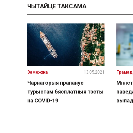
ЧЫТАЙЦЕ ТАКСАМА
Замежжа
13.05.2021
Грамад
Чарнагорыя прапануе
Мініс
турыстам бясплатныя тэсты
павед
на COVID-19
выпад