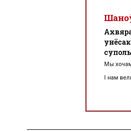
Шано
Aхвяр
унёсак
суполь
Мы хочам
І нам ве