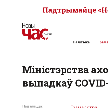
Падтрымайце «Но
Палітыка
Грам
Міністэрства ахо
выпадкаў COVID-1
Грамадства