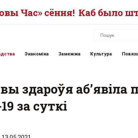
вы Час» сёння!
Каб было шт
адства
Эканоміка
Замежжа
Культура
Повязь
вы здароўя аб’явіла 
9 за суткі
13.05.2021