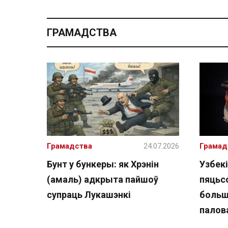
ГРАМАДСТВА
Грамадства
24.07.2026
Грамад
Бунт у бункеры: як Хрэнін
Узбекі
(амаль) адкрыта пайшоў
пяцьсо
супраць Лукашэнкі
больш
палов