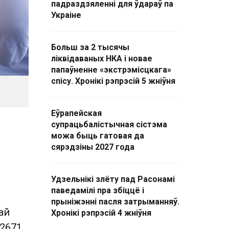
падраздзяленні для ўдараў па
Украіне
Больш за 2 тысячы
ліквідаваных НКА і новае
папаўненне «экстрэмісцкага»
спісу. Хронікі рэпрэсій 5 жніўня
Еўрапейская
супрацьбалістычная сістэма
можа быць гатовая да
сярэдзіны 2027 года
Удзельнікі злёту пад Расонамі
паведамілі пра збіццё і
прыніжэнні пасля затрыманняў.
ай
Хронікі рэпрэсій 4 жніўня
2671.