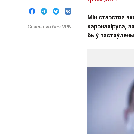
Міністэрства ах
каронавіруса, з
Спасылка без VPN
быў пастаўлены