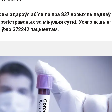
овы здароўя аб’явіла пра 837 новых выпадкаў
арэгістраваных за мінулыя суткі. Усяго ж дыя
 ўжо 372242 пацыентам.