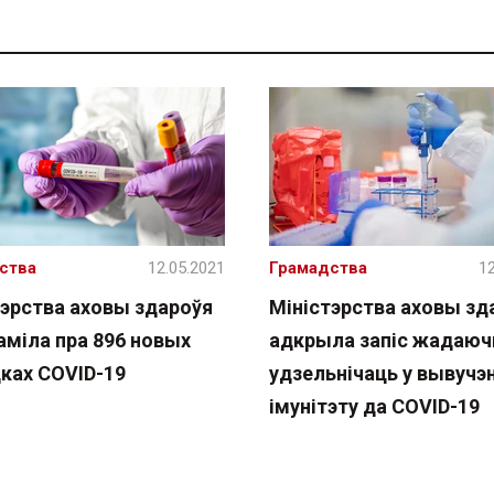
ства
12.05.2021
Грамадства
12
тэрства аховы здароўя
Міністэрства аховы зд
аміла пра 896 новых
адкрыла запіс жадаю
ках COVID-19
удзельнічаць у вывучэн
імунітэту да COVID-19