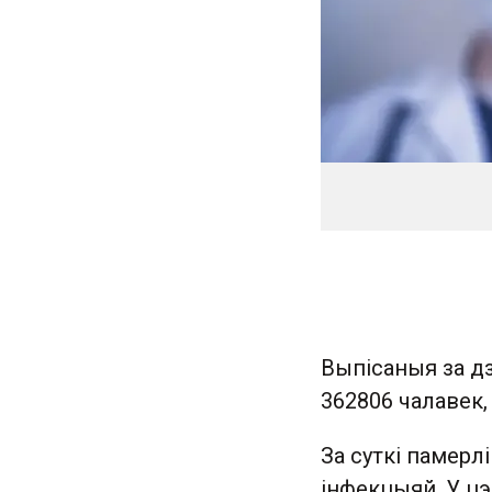
Выпісаныя за дз
362806 чалавек
За суткі памерл
інфекцыяй. У цэ