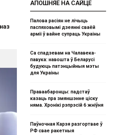
АПОШНЯЕ НА САЙЦЕ
Палова расіян не лічыць
гназ
паспяховымі дзеянні сваёй
арміі ў вайне супраць Украіны
Са спадзевам на Чалавека-
павука: навошта ў Беларусі
будуюць патэнцыйныя мэты
для Украіны
Праваабаронцы: падстаў
казаць пра змяншэнне ціску
няма. Хронікі рэпрэсій 6 жніўня
Паўночная Карэя разгортвае ў
РФ свае ракетныя