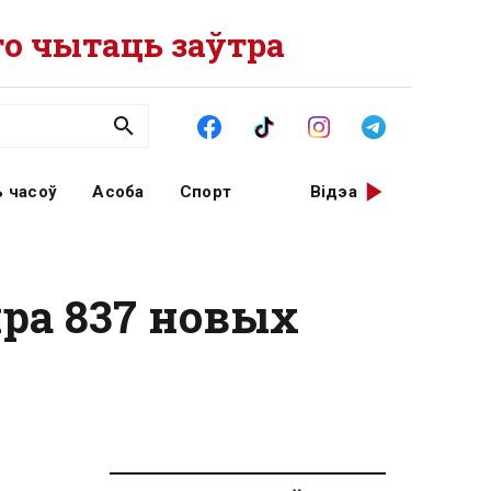
о чытаць заўтра
 часоў
Асоба
Спорт
Відэа
пра 837 новых