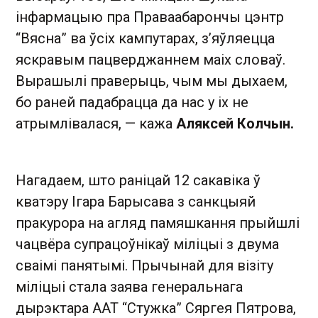
інфармацыю пра Праваабарончы цэнтр
“Вясна” ва ўсіх кампутарах, з’яўляецца
яскравым пацверджаннем маіх словаў.
Вырашылі праверыць, чым мы дыхаем,
бо раней падабрацца да нас у іх не
атрымлівалася, — кажа
Аляксей Колчын.
Нагадаем, што раніцай 12 сакавіка ў
кватэру Ігара Барысава з санкцыяй
пракурора на агляд памяшкання прыйшлі
чацвёра супрацоўнікаў міліцыі з двума
сваімі панятымі. Прычынай для візіту
міліцыі стала заява генеральнага
дырэктара ААТ “Стужка” Сяргея Пятрова,