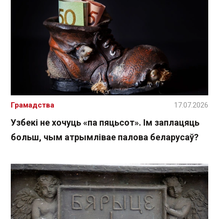
Грамадства
17.07.2026
Узбекі не хочуць «па пяцьсот». Ім заплацяць
больш, чым атрымлівае палова беларусаў?