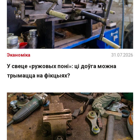
Эканоміка
31.07.2026
У свеце «ружовых поні»: ці доўга можна
трымацца на фікцыях?