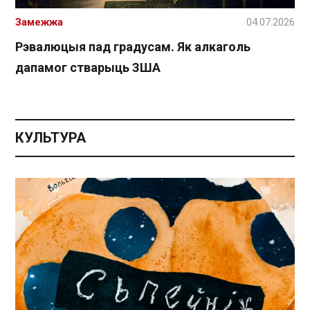
Замежжа
04.07.2026
Рэвалюцыя пад градусам. Як алкаголь
дапамог стварыць ЗША
КУЛЬТУРА