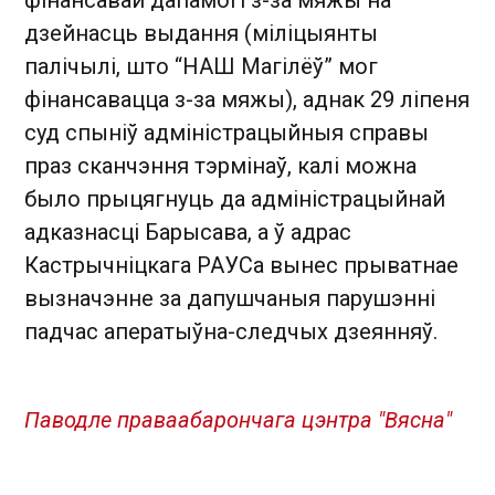
фінансавай дапамогі з-за мяжы на
дзейнасць выдання (міліцыянты
палічылі, што “НАШ Магілёў” мог
фінансавацца з-за мяжы), аднак 29 ліпеня
суд спыніў адміністрацыйныя справы
праз сканчэння тэрмінаў, калі можна
было прыцягнуць да адміністрацыйнай
адказнасці Барысава, а ў адрас
Кастрычніцкага РАУСа вынес прыватнае
вызначэнне за дапушчаныя парушэнні
падчас аператыўна-следчых дзеянняў.
Паводле праваабарончага цэнтра "Вясна"