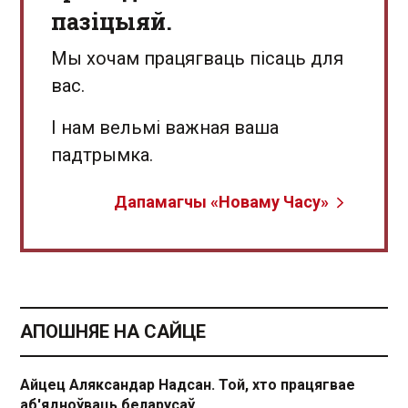
пазіцыяй.
Мы хочам працягваць пісаць для
вас.
І нам вельмі важная ваша
падтрымка.
Дапамагчы «Новаму Часу»
АПОШНЯЕ НА САЙЦЕ
Айцец Аляксандар Надсан. Той, хто працягвае
аб'ядноўваць беларусаў