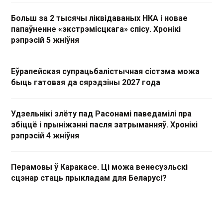
Больш за 2 тысячы ліквідаваных НКА і новае
папаўненне «экстрэмісцкага» спісу. Хронікі
рэпрэсій 5 жніўня
Еўрапейская супрацьбалістычная сістэма можа
быць гатовая да сярэдзіны 2027 года
Удзельнікі злёту пад Расонамі паведамілі пра
збіццё і прыніжэнні пасля затрыманняў. Хронікі
рэпрэсій 4 жніўня
Перамовы ў Каракасе. Ці можа венесуэльскі
сцэнар стаць прыкладам для Беларусі?