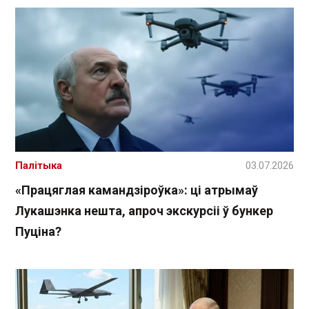
Палітыка
03.07.2026
«Працяглая камандзіроўка»: ці атрымаў
Лукашэнка нешта, апроч экскурсіі ў бункер
Пуціна?