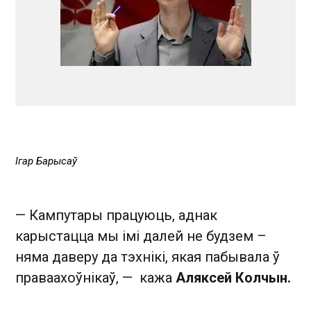
Ігар Барысаў
— Кампутары працуюць, аднак
карыстацца мы імі далей не будзем –
няма даверу да тэхнікі, якая пабывала ў
праваахоўнікаў, — кажа
Аляксей Колчын.