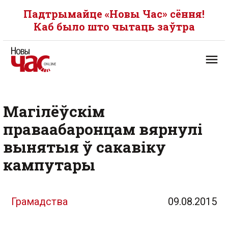
Падтрымайце «Новы Час» сёння!
Каб было што чытаць заўтра
Магілёўскім
праваабаронцам вярнулі
вынятыя ў сакавіку
кампутары
Грамадства
09.08.2015