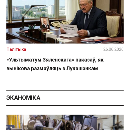
Палітыка
26.06.2026
«Ультыматум Зяленскага» паказаў, як
вынікова размаўляць з Лукашэнкам
ЭКАНОМІКА