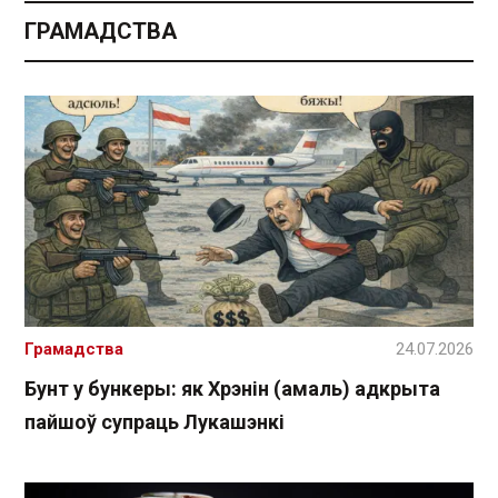
ГРАМАДСТВА
Грамадства
24.07.2026
Бунт у бункеры: як Хрэнін (амаль) адкрыта
пайшоў супраць Лукашэнкі