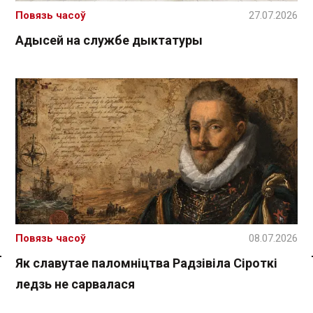
Повязь часоў
27.07.2026
Адысей на службе дыктатуры
Повязь часоў
08.07.2026
Як славутае паломніцтва Радзівіла Сіроткі
Спасылка без VPN
ледзь не сарвалася