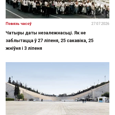
Повязь часоў
27.07.2026
Чатыры даты незалежнасьці. Як не
заблытацца ў 27 ліпеня, 25 сакавіка, 25
жніўня і 3 ліпеня