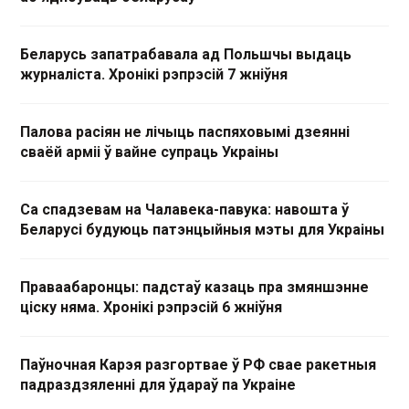
Беларусь запатрабавала ад Польшчы выдаць
журналіста. Хронікі рэпрэсій 7 жніўня
Палова расіян не лічыць паспяховымі дзеянні
сваёй арміі ў вайне супраць Украіны
Са спадзевам на Чалавека-павука: навошта ў
Беларусі будуюць патэнцыйныя мэты для Украіны
Праваабаронцы: падстаў казаць пра змяншэнне
ціску няма. Хронікі рэпрэсій 6 жніўня
Паўночная Карэя разгортвае ў РФ свае ракетныя
падраздзяленні для ўдараў па Украіне