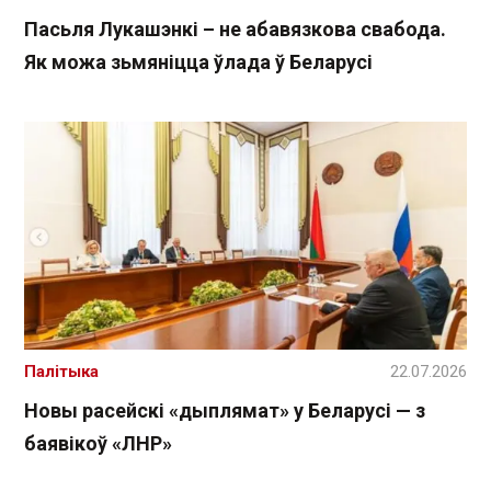
Пасьля Лукашэнкі – не абавязкова свабода.
Як можа зьмяніцца ўлада ў Беларусі
Палітыка
22.07.2026
Новы расейскі «дыплямат» у Беларусі — з
баявікоў «ЛНР»