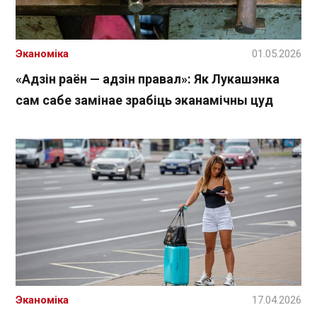
Эканоміка
01.05.2026
«Адзін раён — адзін правал»: Як Лукашэнка
сам сабе замінае зрабіць эканамічны цуд
Эканоміка
17.04.2026