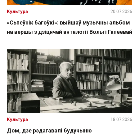
Культура
20.07.2026
«Сьпеўнік багоўкі»: выйшаў музычны альбом
на вершы з дзіцячай анталогіі Вольгі Гапеевай
Культура
18.07.2026
Дом, дзе рэдагавалі будучыню