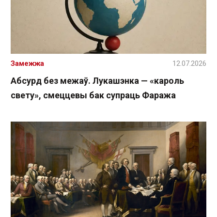
Замежжа
12.07.2026
Абсурд без межаў. Лукашэнка — «кароль
свету», смеццевы бак супраць Фаража