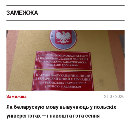
ЗАМЕЖЖА
Замежжа
21.07.2026
Як беларускую мову вывучаюць у польскіх
універсітэтах — і навошта гэта сёння