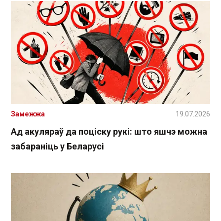
Замежжа
19.07.2026
Ад акуляраў да поціску рукі: што яшчэ можна
забараніць у Беларусі