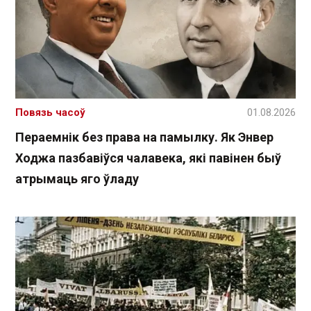
Повязь часоў
01.08.2026
Пераемнік без права на памылку. Як Энвер
Ходжа пазбавіўся чалавека, які павінен быў
атрымаць яго ўладу