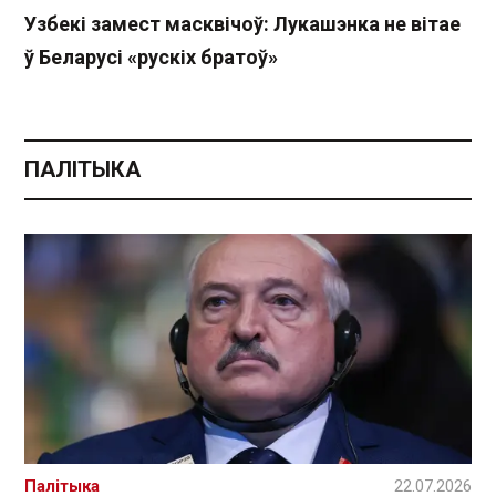
Узбекі замест масквічоў: Лукашэнка не вітае
ў Беларусі «рускіх братоў»
ПАЛІТЫКА
Палітыка
22.07.2026