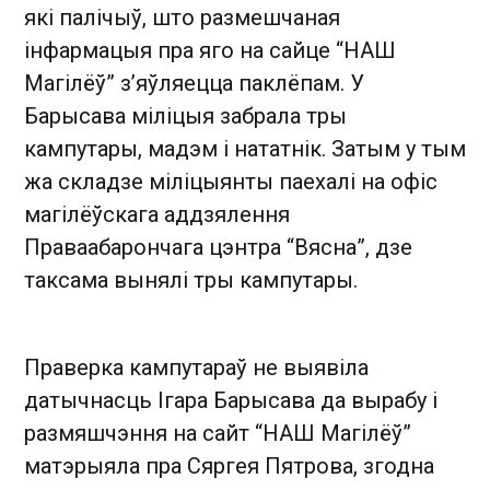
які палічыў, што размешчаная
інфармацыя пра яго на сайце “НАШ
Магілёў” з’яўляецца паклёпам. У
Барысава міліцыя забрала тры
кампутары, мадэм і нататнік. Затым у тым
жа складзе міліцыянты паехалі на офіс
магілёўскага аддзялення
Праваабарончага цэнтра “Вясна”, дзе
таксама вынялі тры кампутары.
Праверка кампутараў не выявіла
датычнасць Ігара Барысава да вырабу і
размяшчэння на сайт “НАШ Магілёў”
матэрыяла пра Сяргея Пятрова, згодна