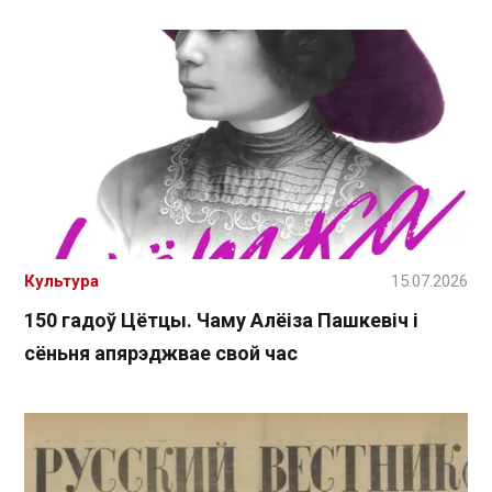
Культура
15.07.2026
150 гадоў Цётцы. Чаму Алёіза Пашкевіч і
сёньня апярэджвае свой час