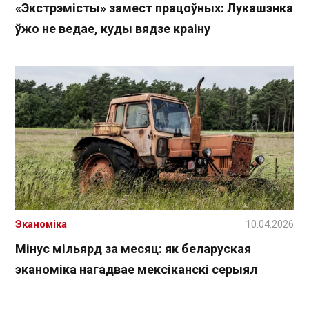
«Экстрэмісты» замест працоўных: Лукашэнка
ўжо не ведае, куды вядзе краіну
Эканоміка
10.04.2026
Мінус мільярд за месяц: як беларуская
эканоміка нагадвае мексіканскі серыял