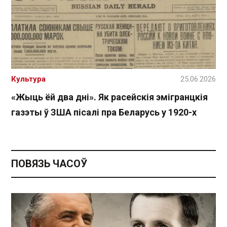
Культура
25.06.2026
«Жыць ёй два дні». Як расейскія эмігранцкія
газэты ў ЗША пісалі пра Беларусь у 1920-х
ПОВЯЗЬ ЧАСОЎ