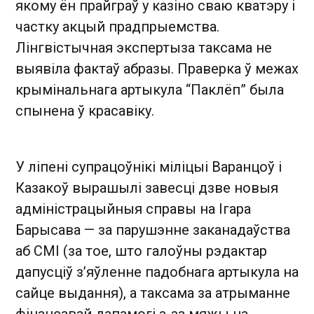
якому ён прайграў у казіно сваю кватэру і
частку акцый прадпрыемства.
Лінгвістычная экспертыза таксама не
выявіла фактаў абразы. Праверка ў межах
крымінальнага артыкула “Паклёп” была
спынена ў красавіку.
У ліпені супрацоўнікі міліцыі Варанцоў і
Казакоў вырашылі завесці дзве новыя
адміністрацыйныя справы на Ігара
Барысава — за парушэнне заканадаўства
аб СМІ (за тое, што галоўны рэдактар
дапусціў з’яўленне падобнага артыкула на
сайце выдання), а таксама за атрыманне