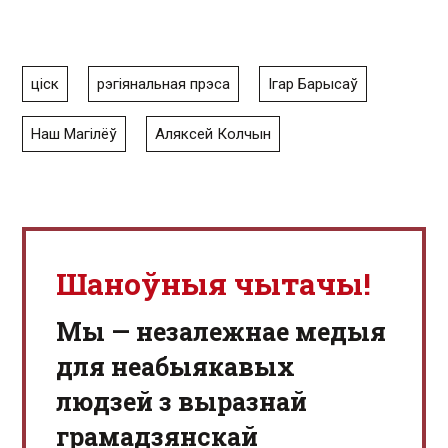
ціск
рэгіянальная прэса
Ігар Барысаў
Наш Магілёў
Аляксей Колчын
Шаноўныя чытачы!
Мы — незалежнае медыя
для неабыякавых
людзей з выразнай
грамадзянскай