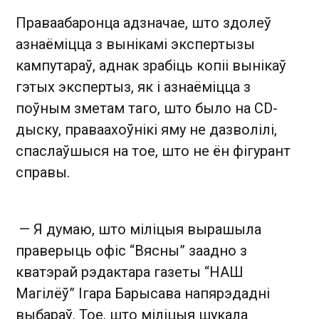
Праваабаронца адзначае, што здолеў
азнаёміцца з вынікамі экспертызы
кампутараў, аднак зрабіць копіі вынікаў
гэтых экспертыз, як і азнаёміцца з
поўным зметам таго, што было на CD-
дыску, праваахоўнікі яму не дазволілі,
спаслаўшыся на тое, што не ён фігурант
справы.
— Я думаю, што міліцыя вырашыла
праверыць офіс “Вясны” заадно з
кватэрай рэдактара газеты “НАШ
Магілёў” Ігара Барысава напярэдадні
выбараў. Тое, што міліцыя шукала