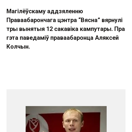
Магілёўскаму аддзяленню
Праваабарончага цэнтра “Вясна” вярнулі
тры вынятыя 12 сакавіка кампутары. Пра
гэта паведаміў праваабаронца Аляксей
Колчын.