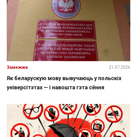
Замежжа
21.07.2026
Як беларускую мову вывучаюць у польскіх
універсітэтах — і навошта гэта сёння