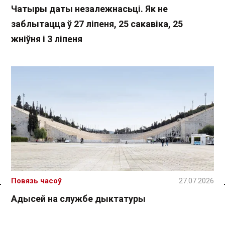
Чатыры даты незалежнасьці. Як не
заблытацца ў 27 ліпеня, 25 сакавіка, 25
жніўня і 3 ліпеня
Повязь часоў
27.07.2026
Спасылка без VPN
Адысей на службе дыктатуры