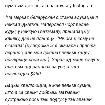
сумным допісе, які пакінула ў Instagram:
"Па мерках беларускай сістэмы адукацыі я
нейкая ідыётка. Паперлася чорт ведае
куды, у нейкую Гватэмалу, працаваць у
клініку, дзе не плацяць. "Нічога нікому не
сказала" (ну вядома ж я сказала і прасіла
перанос, але мой дэканат вельмі хацеў
прыкрыць свой зад). Зараз ад мяне хочуць
платных адпрацовак за ўсё, а гэта
прыкладна $450.
Бацькі хвалююцца, а мне вельмі сумна,
што я са сваімі добрымі матывамі
сустракаю вось такі водгук у так званай