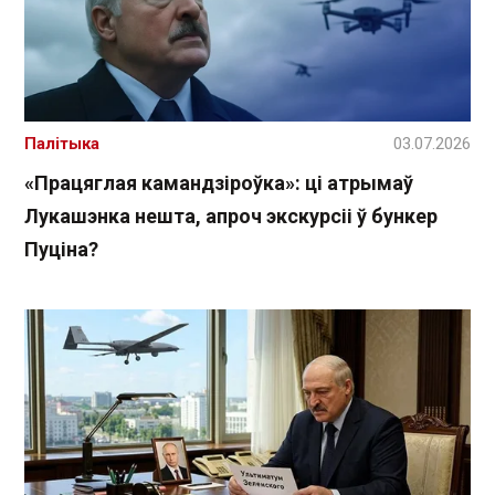
Палітыка
03.07.2026
«Працяглая камандзіроўка»: ці атрымаў
Лукашэнка нешта, апроч экскурсіі ў бункер
Пуціна?