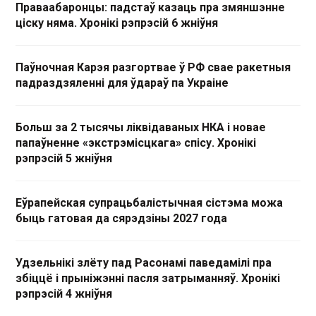
Праваабаронцы: падстаў казаць пра змяншэнне
ціску няма. Хронікі рэпрэсій 6 жніўня
Паўночная Карэя разгортвае ў РФ свае ракетныя
падраздзяленні для ўдараў па Украіне
Больш за 2 тысячы ліквідаваных НКА і новае
папаўненне «экстрэмісцкага» спісу. Хронікі
рэпрэсій 5 жніўня
Еўрапейская супрацьбалістычная сістэма можа
быць гатовая да сярэдзіны 2027 года
Удзельнікі злёту пад Расонамі паведамілі пра
збіццё і прыніжэнні пасля затрыманняў. Хронікі
рэпрэсій 4 жніўня