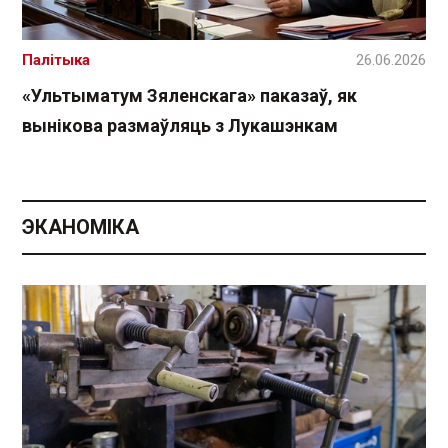
Палітыка
26.06.2026
«Ультыматум Зяленскага» паказаў, як
вынікова размаўляць з Лукашэнкам
ЭКАНОМІКА