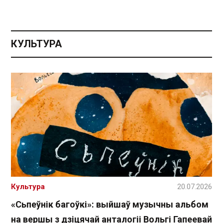
КУЛЬТУРА
Культура
20.07.2026
«Сьпеўнік багоўкі»: выйшаў музычны альбом
на вершы з дзіцячай анталогіі Вольгі Гапеевай