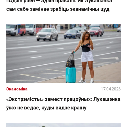
«Адзін раён — адзін правал»: Як Лукашэнка
сам сабе замінае зрабіць эканамічны цуд
Эканоміка
17.04.2026
«Экстрэмісты» замест працоўных: Лукашэнка
ўжо не ведае, куды вядзе краіну