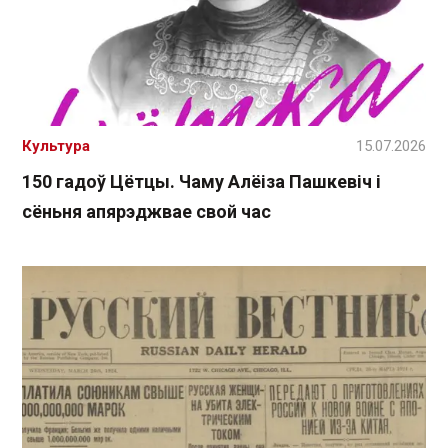
Культура
15.07.2026
150 гадоў Цётцы. Чаму Алёіза Пашкевіч і
сёньня апярэджвае свой час