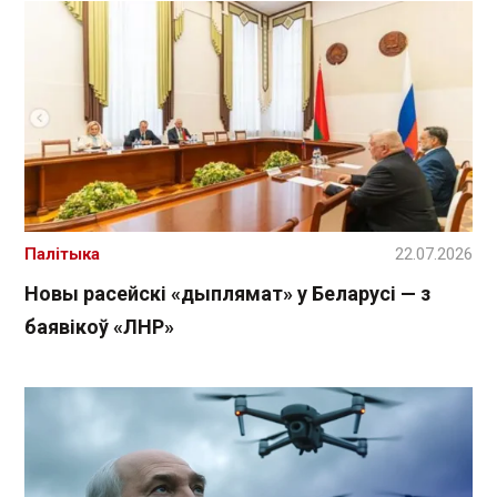
Палітыка
22.07.2026
Новы расейскі «дыплямат» у Беларусі — з
баявікоў «ЛНР»