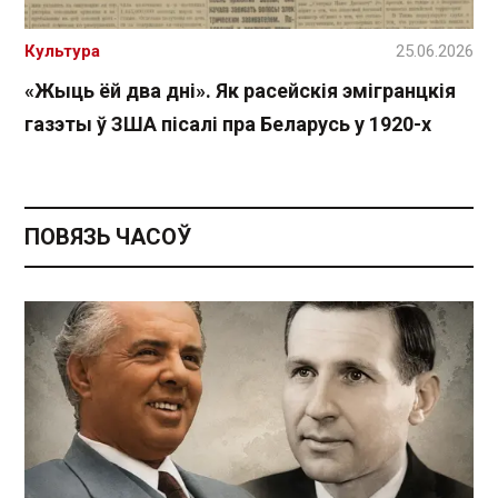
Культура
25.06.2026
«Жыць ёй два дні». Як расейскія эмігранцкія
газэты ў ЗША пісалі пра Беларусь у 1920-х
ПОВЯЗЬ ЧАСОЎ