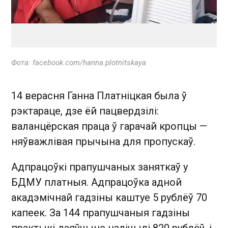
Фота: facebook.com/hanna.plotnitskaya
14 верасня Ганна Платніцкая была ў
рэктараце, дзе ёй пацвердзілі:
валанцёрская праца ў гарачай кропцы —
няўважлівая прычына для пропускаў.
Адпрацоўкі прапушчаных заняткаў у
БДМУ платныя. Адпрацоўка адной
акадэмічнай гадзіны каштуе 5 рублёў 70
капеек. За 144 прапушчаныя гадзіны
практыкі дзяўчыне налічылі 820 рублёў, і