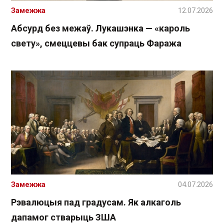
Замежжа
12.07.2026
Абсурд без межаў. Лукашэнка — «кароль
свету», смеццевы бак супраць Фаража
Замежжа
04.07.2026
Рэвалюцыя пад градусам. Як алкаголь
дапамог стварыць ЗША