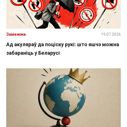
Замежжа
19.07.2026
Ад акуляраў да поціску рукі: што яшчэ можна
забараніць у Беларусі