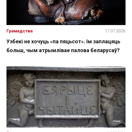
Грамадства
17.07.2026
Узбекі не хочуць «па пяцьсот». Ім заплацяць
больш, чым атрымлівае палова беларусаў?