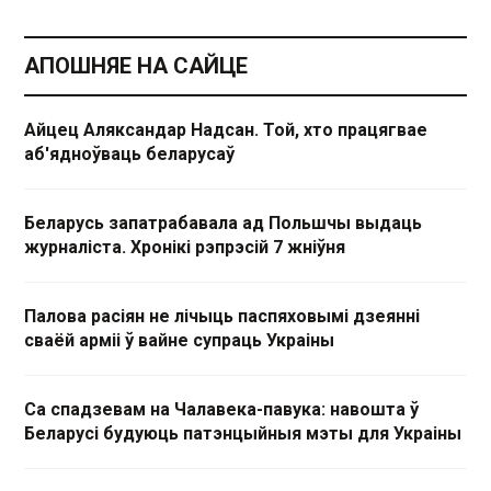
АПОШНЯЕ НА САЙЦЕ
Айцец Аляксандар Надсан. Той, хто працягвае
аб'ядноўваць беларусаў
Беларусь запатрабавала ад Польшчы выдаць
журналіста. Хронікі рэпрэсій 7 жніўня
Палова расіян не лічыць паспяховымі дзеянні
сваёй арміі ў вайне супраць Украіны
Са спадзевам на Чалавека-павука: навошта ў
Беларусі будуюць патэнцыйныя мэты для Украіны