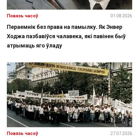
Повязь часоў
01.08.2026
Пераемнік без права на памылку. Як Энвер
Ходжа пазбавіўся чалавека, які павінен быў
атрымаць яго ўладу
Повязь часоў
27.07.2026