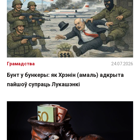
Грамадства
24.07.2026
Бунт у бункеры: як Хрэнін (амаль) адкрыта
пайшоў супраць Лукашэнкі