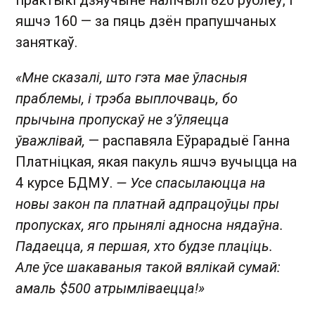
яшчэ 160 — за пяць дзён прапушчаных
заняткаў.
«Мне сказалі, што гэта мае ўласныя
праблемы, і трэба выплочваць, бо
прычына пропускаў не з’ўляецца
ўважлівай,
— распавяла Еўрарадыё Ганна
Платніцкая, якая пакуль яшчэ вучыцца на
4 курсе БДМУ.
— Усе спасылаюцца на
новы закон па платнай адпрацоўцы пры
пропусках, яго прынялі адносна нядаўна.
Падаецца, я першая, хто будзе плаціць.
Але ўсе шакаваныя такой вялікай сумай:
амаль $500 атрымліваецца!»