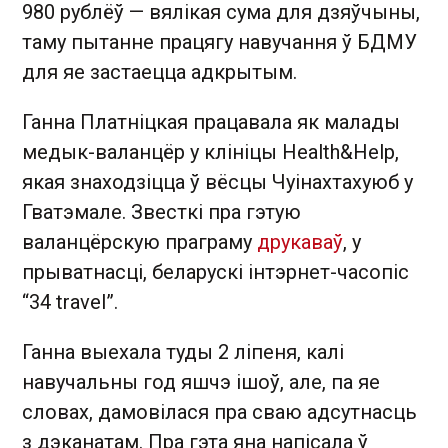
980 рублёў — вялікая сума для дзяўчыны,
таму пытанне працягу навучання ў БДМУ
для яе застаецца адкрытым.
Ганна Платніцкая працавала як малады
медык-валанцёр у клініцы Health&Help,
якая знаходзіцца ў вёсцы Чуінахтахуюб у
Гватэмале. Звесткі пра гэтую
валанцёрскую праграму
друкаваў
, у
прыватнасці, беларускі інтэрнет-часопіс
“34 travel”.
Ганна выехала туды 2 ліпеня, калі
навучальны год яшчэ ішоў, але, па яе
словах, дамовілася пра сваю адсутнасць
з дэканатам. Пра гэта яна напісала ў