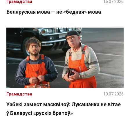
Грамадства
16.07.2026
Беларуская мова — не «бедная» мова
Грамадства
10.07.2026
Узбекі замест масквічоў: Лукашэнка не вітае
ў Беларусі «рускіх братоў»