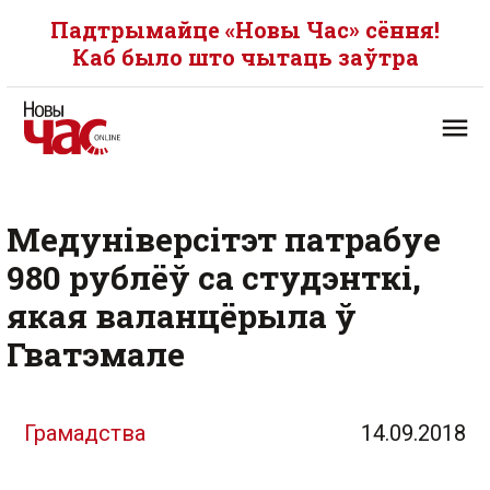
Падтрымайце «Новы Час» сёння!
Каб было што чытаць заўтра
Медуніверсітэт патрабуе
980 рублёў са студэнткі,
якая валанцёрыла ў
Гватэмале
Грамадства
14.09.2018