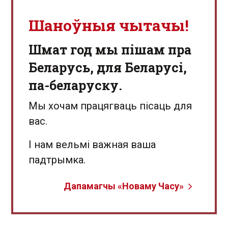
Шаноўныя чытачы!
Шмат год мы пішам пра
Беларусь, для Беларусі,
па-беларуску.
Мы хочам працягваць пісаць для
вас.
І нам вельмі важная ваша
падтрымка.
Дапамагчы «Новаму Часу»