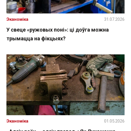
Эканоміка
31.07.2026
У свеце «ружовых поні»: ці доўга можна
трымацца на фікцыях?
Эканоміка
01.05.2026