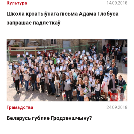
Культура
14.09.2018
Школа крэатыўнага пісьма Адама Глобуса
запрашае падлеткаў
Грамадства
24.09.2018
Беларусь губляе Гродзеншчыну?