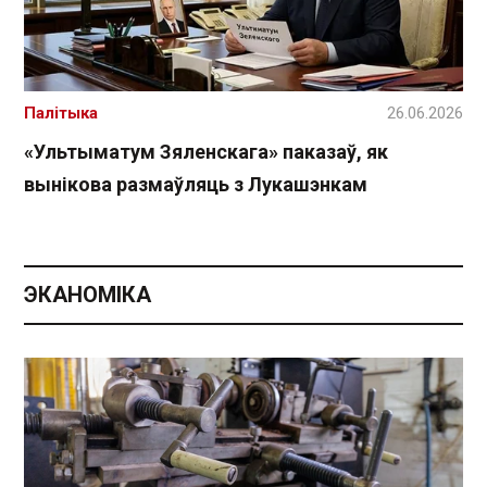
Палітыка
26.06.2026
«Ультыматум Зяленскага» паказаў, як
вынікова размаўляць з Лукашэнкам
ЭКАНОМІКА