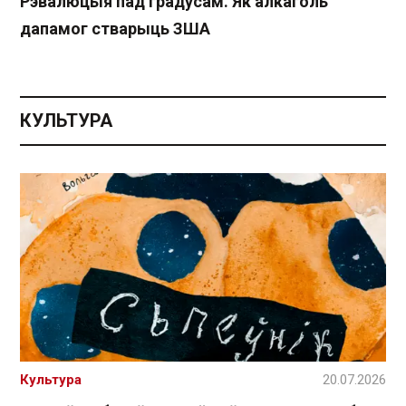
Рэвалюцыя пад градусам. Як алкаголь
дапамог стварыць ЗША
КУЛЬТУРА
Культура
20.07.2026