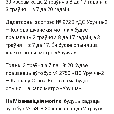
30 красавіка да 2 траўня з 8 да 17 гадзін, а
3 траўня — з 7 да 20 гадзін.
Дадатковы экспрэс № 972Э «ДС Уручча-2
— Калодзішчанскія могілкі» будзе
працаваць 2 траўня з 8 да 17 гадзін, а 3
траўня — з 7 да 17. Ён будзе спыняцца
каля станцыі метро «Уручча».
Толькі 3 траўня з 7 да 18: 20 будзе
працаваць аўтобус № 275Э «ДС Уручча-2
— Каралёў Стан». Ён таксама будзе
спыняцца каля метро «Уручча».
На
Міханавіцкія могілкі
будуць хадзіць
аўтобус № 5Э. З 30 красавіка да 2 траўня