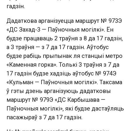
гадзін.
Дадаткова арганізуецца маршрут № 973Э
«ДС Захад-3 — Паўночныя могілкі». Ён
будзе працаваць 2 траўня з 8 да 17 гадзін,
а 3 траўня — з 7 да 17 гадзін. Аўтобус
будзе рабіць прыпынак ля станцыі метро
«Каменная горка». Толькі 3 траўня з 7 да
17 гадзін будзе хадзіць аўтобус № 974Э
«Кульман — Паўночныя могілкі». Таксама
ў гэты дзень арганізуюць дадатковы
маршрут № 979Э «ДС Карбышава —
Паўночныя могілкі», які будзе дастаўляць
пасажыраў з 7 да 17 гадзін.