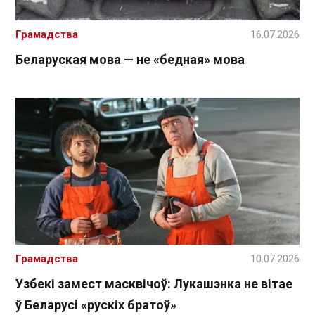
Грамадства
16.07.2026
Беларуская мова — не «бедная» мова
Грамадства
10.07.2026
Узбекі замест масквічоў: Лукашэнка не вітае
ў Беларусі «рускіх братоў»