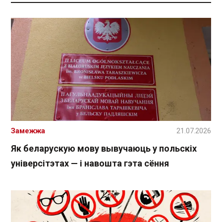
Замежжа
21.07.2026
Як беларускую мову вывучаюць у польскіх
універсітэтах — і навошта гэта сёння