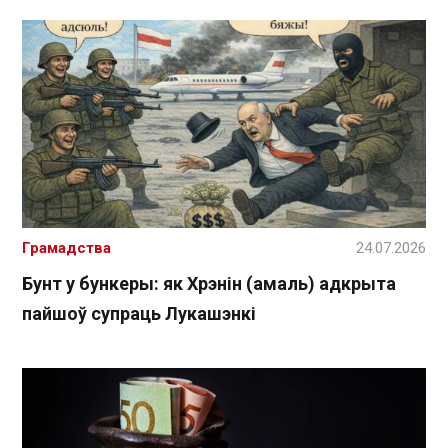
Грамадства
24.07.2026
Бунт у бункеры: як Хрэнін (амаль) адкрыта
пайшоў супраць Лукашэнкі