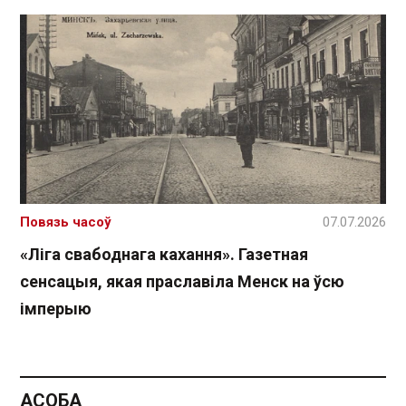
Повязь часоў
07.07.2026
«Ліга свабоднага кахання». Газетная
сенсацыя, якая праславіла Менск на ўсю
імперыю
АСОБА