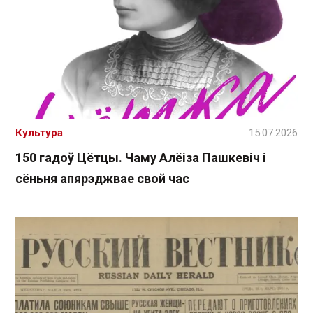
Культура
15.07.2026
150 гадоў Цётцы. Чаму Алёіза Пашкевіч і
сёньня апярэджвае свой час