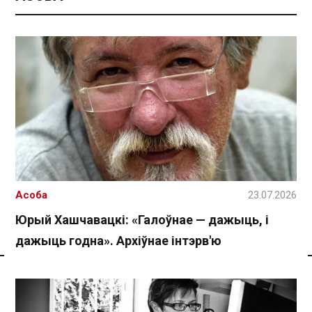
Асоба
23.07.2026
Юрый Хашчавацкі: «Галоўнае — дажыць, і
дажыць годна». Архіўнае інтэрв'ю
Спасылка без VPN