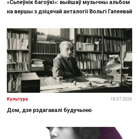
«Сьпеўнік багоўкі»: выйшаў музычны альбом
на вершы з дзіцячай анталогіі Вольгі Гапеевай
Культура
18.07.2026
Дом, дзе рэдагавалі будучыню