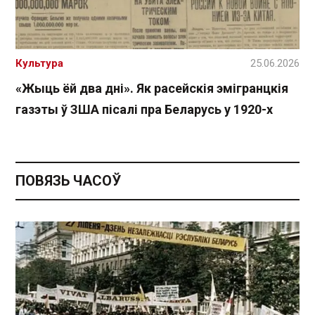
Культура
25.06.2026
«Жыць ёй два дні». Як расейскія эмігранцкія
газэты ў ЗША пісалі пра Беларусь у 1920-х
ПОВЯЗЬ ЧАСОЎ