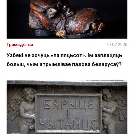
Грамадства
17.07.2026
Узбекі не хочуць «па пяцьсот». Ім заплацяць
больш, чым атрымлівае палова беларусаў?