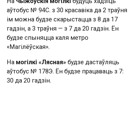
На
Чыжоўскія могілкі
будуць хадзіць
аўтобус № 94С. з 30 красавіка да 2 траўня
ім можна будзе скарыстацца з 8 да 17
гадзін, а 3 траўня — з 7 да 20 гадзін. Ён
будзе спыняцца каля метро
«Магілёўская».
На
могілкі «Лясная»
будзе дастаўляць
аўтобус № 178Э. Ён будзе працаваць з 7:
30 да 20 гадзін.