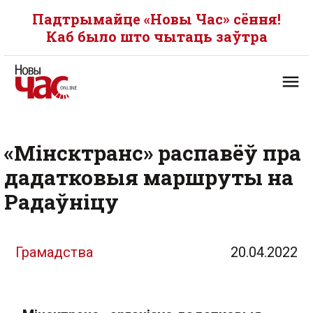
Падтрымайце «Новы Час» сёння!
Каб было што чытаць заўтра
«Мінсктранс» распавёў пра
дадатковыя маршруты на
Радаўніцу
Грамадства
20.04.2022