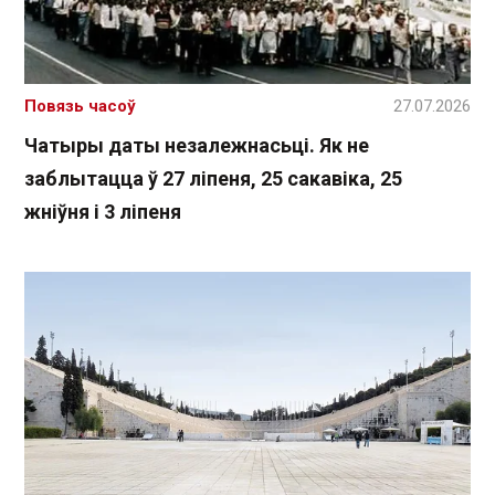
Повязь часоў
27.07.2026
Чатыры даты незалежнасьці. Як не
заблытацца ў 27 ліпеня, 25 сакавіка, 25
жніўня і 3 ліпеня