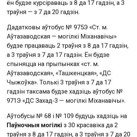
ён будзе курсіраваць з 8 да 17 гадзін, а 3
траўня — з 7 да 20 гадзін.
Дадатковы аўтобус № 975Э «Ст. м.
Аўтазаводская — могілкі Міханавічы»
будзе працаваць 2 траўня з 8 да 17 гадзін,
а 3 траўня з 7 да 17 гадзін. Ён будзе
спыняцца на прыпынках «ст. м.
Аўтазаводская», «Ташкенцкая», «ДС
Чыжоўка». Толькі 3 траўня з 7 да 17
гадзін таксама будзе хадзіць аўтобус №
971Э «ДС Захад-3 — могілкі Міханавічы».
Аўтобусы № 68 і № 109 будуць хадзіць на
Паўночныя могілкі
з 30 красавіка да 2
траўня з 8 да 17 гадзін, а 3 траўня з 7 да 20