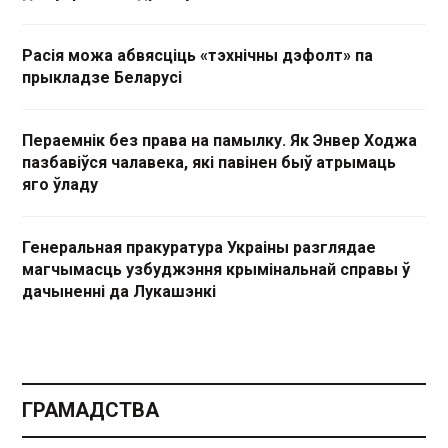
Расія можа абвясціць «тэхнічны дэфолт» па
прыкладзе Беларусі
Пераемнік без права на памылку. Як Энвер Ходжа
пазбавіўся чалавека, які павінен быў атрымаць
яго ўладу
Генеральная пракуратура Украіны разглядае
магчымасць узбуджэння крымінальнай справы ў
дачыненні да Лукашэнкі
ГРАМАДСТВА