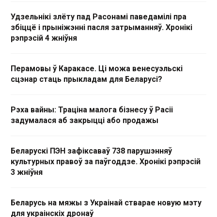
Удзельнікі злёту пад Расонамі паведамілі пра
збіццё і прыніжэнні пасля затрыманняў. Хронікі
рэпрэсій 4 жніўня
Перамовы ў Каракасе. Ці можа венесуэльскі
сцэнар стаць прыкладам для Беларусі?
Рэха вайны: Траціна малога бізнесу ў Расіі
задумалася аб закрыцці або продажы
Беларускі ПЭН зафіксаваў 738 парушэнняў
культурных правоў за паўгоддзе. Хронікі рэпрэсій
3 жніўня
Беларусь на мяжы з Украінай стварае новую мэту
для украінскіх дронаў