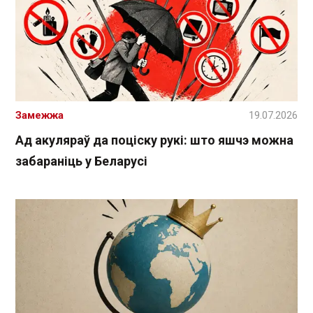
Замежжа
19.07.2026
Ад акуляраў да поціску рукі: што яшчэ можна
забараніць у Беларусі