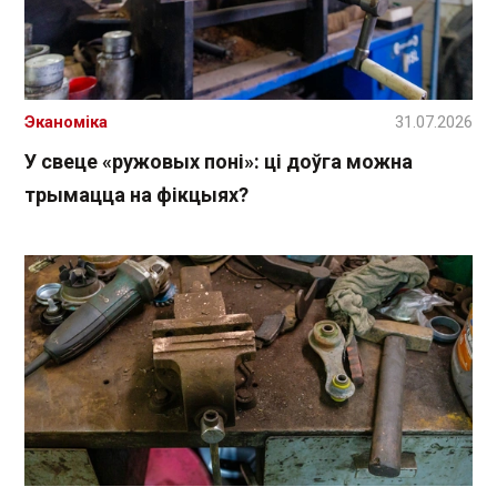
Эканоміка
31.07.2026
У свеце «ружовых поні»: ці доўга можна
трымацца на фікцыях?