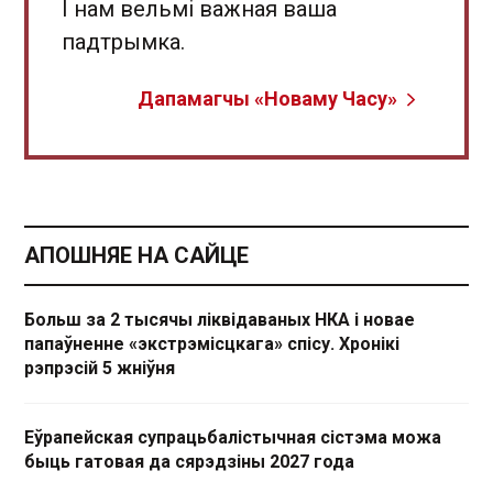
І нам вельмі важная ваша
падтрымка.
Дапамагчы «Новаму Часу»
АПОШНЯЕ НА САЙЦЕ
Больш за 2 тысячы ліквідаваных НКА і новае
папаўненне «экстрэмісцкага» спісу. Хронікі
рэпрэсій 5 жніўня
Еўрапейская супрацьбалістычная сістэма можа
быць гатовая да сярэдзіны 2027 года