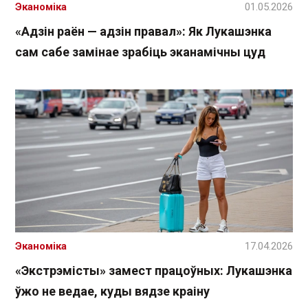
Эканоміка
01.05.2026
«Адзін раён — адзін правал»: Як Лукашэнка
сам сабе замінае зрабіць эканамічны цуд
Эканоміка
17.04.2026
«Экстрэмісты» замест працоўных: Лукашэнка
ўжо не ведае, куды вядзе краіну