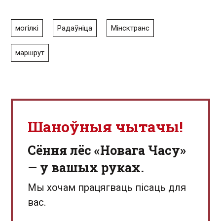
могілкі
Радаўніца
Мінсктранс
маршрут
Шаноўныя чытачы!
Сёння лёс «Новага Часу»
— у вашых руках.
Мы хочам працягваць пісаць для
вас.