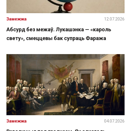
Замежжа
12.07.2026
Абсурд без межаў. Лукашэнка — «кароль
свету», смеццевы бак супраць Фаража
Замежжа
04.07.2026