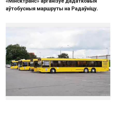
«Мінсктранс» арганізуе дадатковыя
аўтобусныя маршруты на Радаўніцу.