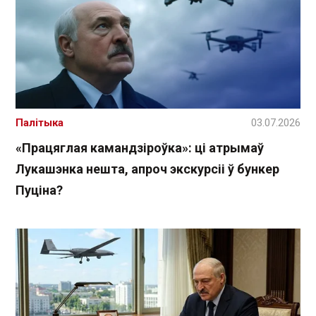
Палітыка
03.07.2026
«Працяглая камандзіроўка»: ці атрымаў
Лукашэнка нешта, апроч экскурсіі ў бункер
Пуціна?