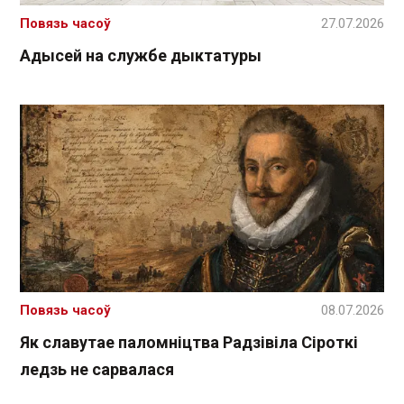
Повязь часоў
27.07.2026
Адысей на службе дыктатуры
Повязь часоў
08.07.2026
Як славутае паломніцтва Радзівіла Сіроткі
ледзь не сарвалася