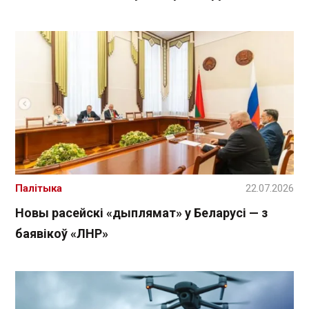
Палітыка
22.07.2026
Новы расейскі «дыплямат» у Беларусі — з
баявікоў «ЛНР»