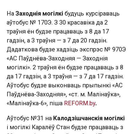
На
Заходнія могілкі
будуць курсіраваць
аўтобус № 170Э. З 30 красавіка да 2
траўня ён будзе працаваць з 8 да 17
гадзін, а 3 траўня — з 7 да 20 гадзін.
Дадаткова будзе хадзіць экспрэс № 970Э
«АС Паўднёва-Заходняя — Заходнія
могілкі». 2 траўня ён будзе працаваць з 8
да 17 гадзін, а 3 траўня — з 7 да 17 гадзін.
Аўтобус будзе выконваць прыпынкі «АС
Паўднёва-Заходняя», «ст. м. Малінаўка»,
«Малінаўка-6», піша
REFORM.by
.
Аўтобус №31 на
Калодзішчанскія могілкі
і могілкі Каралёў Стан будзе працаваць з