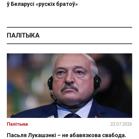
ў Беларусі «рускіх братоў»
ПАЛІТЫКА
Палітыка
22.07.2026
Пасьля Лукашэнкі – не абавязкова свабода.