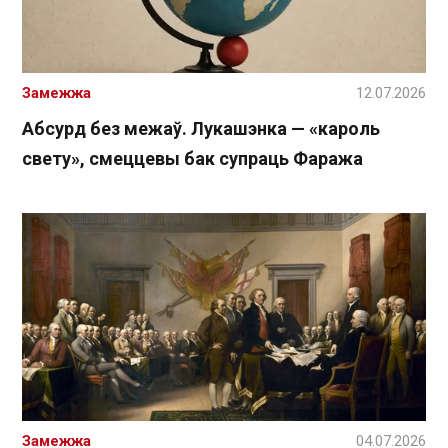
Замежжа
12.07.2026
Абсурд без межаў. Лукашэнка — «кароль
свету», смеццевы бак супраць Фаража
Замежжа
04.07.2026