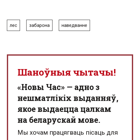
лес
забарона
наведванне
Шаноўныя чытачы!
«Новы Час» — адно з
нешматлікіх выданняў,
якое выдаецца цалкам
на беларускай мове.
Мы хочам працягваць пісаць для