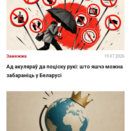
Замежжа
19.07.2026
Ад акуляраў да поціску рукі: што яшчэ можна
забараніць у Беларусі