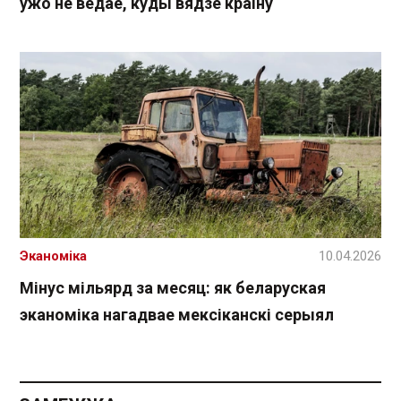
ўжо не ведае, куды вядзе краіну
Эканоміка
10.04.2026
Мінус мільярд за месяц: як беларуская
эканоміка нагадвае мексіканскі серыял