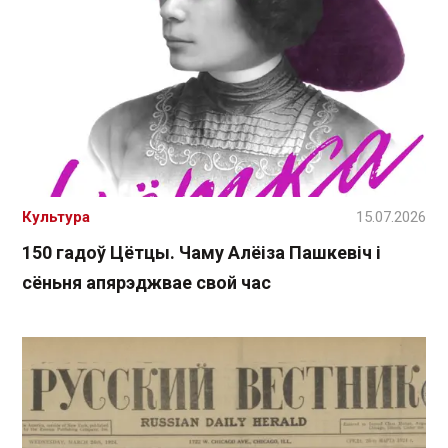
Культура
15.07.2026
150 гадоў Цётцы. Чаму Алёіза Пашкевіч і
сёньня апярэджвае свой час