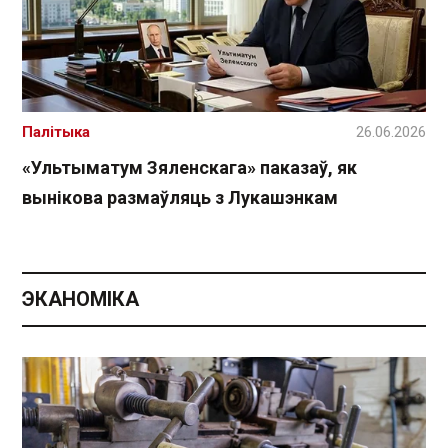
Палітыка
26.06.2026
«Ультыматум Зяленскага» паказаў, як
вынікова размаўляць з Лукашэнкам
ЭКАНОМІКА