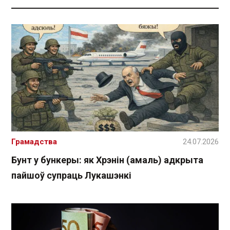
Грамадства
24.07.2026
Бунт у бункеры: як Хрэнін (амаль) адкрыта
пайшоў супраць Лукашэнкі