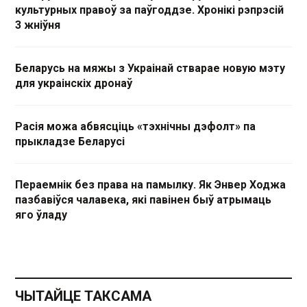
культурных правоў за паўгоддзе. Хронікі рэпрэсій
3 жніўня
Беларусь на мяжы з Украінай стварае новую мэту
для украінскіх дронаў
Расія можа абвясціць «тэхнічны дэфолт» па
прыкладзе Беларусі
Пераемнік без права на памылку. Як Энвер Ходжа
пазбавіўся чалавека, які павінен быў атрымаць
яго ўладу
ЧЫТАЙЦЕ ТАКСАМА