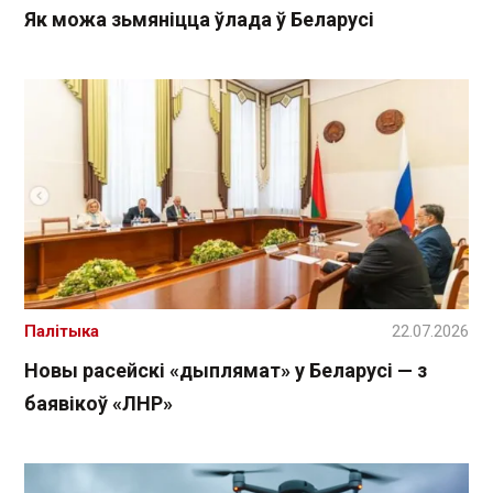
Як можа зьмяніцца ўлада ў Беларусі
Палітыка
22.07.2026
Новы расейскі «дыплямат» у Беларусі — з
баявікоў «ЛНР»