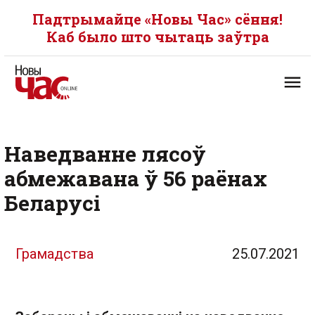
Падтрымайце «Новы Час» сёння!
Каб было што чытаць заўтра
Наведванне лясоў
абмежавана ў 56 раёнах
Беларусі
Грамадства
25.07.2021