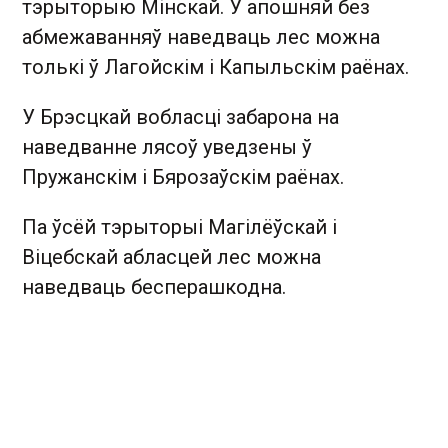
тэрыторыю Мінскай. У апошняй без
абмежаванняў наведваць лес можна
толькі ў Лагойскім і Капыльскім раёнах.
У Брэсцкай вобласці забарона на
наведванне лясоў уведзены ў
Пружанскім і Бярозаўскім раёнах.
Па ўсёй тэрыторыі Магілёўскай і
Віцебскай абласцей лес можна
наведваць бесперашкодна.