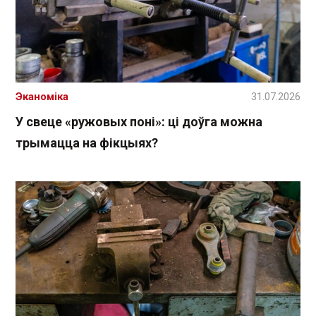
Эканоміка
31.07.2026
У свеце «ружовых поні»: ці доўга можна
трымацца на фікцыях?