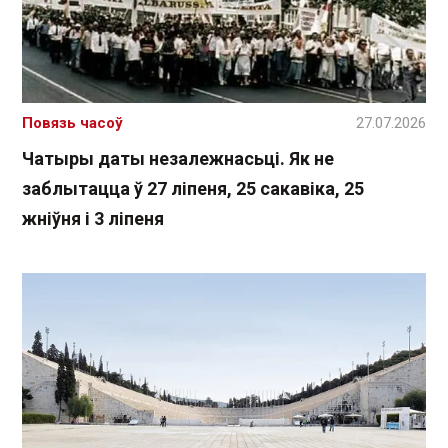
Повязь часоў
27.07.2026
Чатыры даты незалежнасьці. Як не
заблытацца ў 27 ліпеня, 25 сакавіка, 25
жніўня і 3 ліпеня