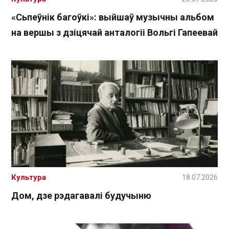
«Сьпеўнік багоўкі»: выйшаў музычны альбом
на вершы з дзіцячай анталогіі Вольгі Гапеевай
Культура
18.07.2026
Дом, дзе рэдагавалі будучыню