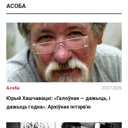
АСОБА
Асоба
23.07.2026
Юрый Хашчавацкі: «Галоўнае — дажыць, і
дажыць годна». Архіўнае інтэрв'ю