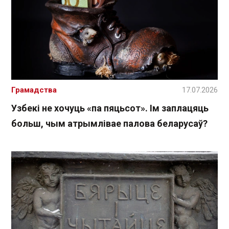
Грамадства
17.07.2026
Узбекі не хочуць «па пяцьсот». Ім заплацяць
больш, чым атрымлівае палова беларусаў?