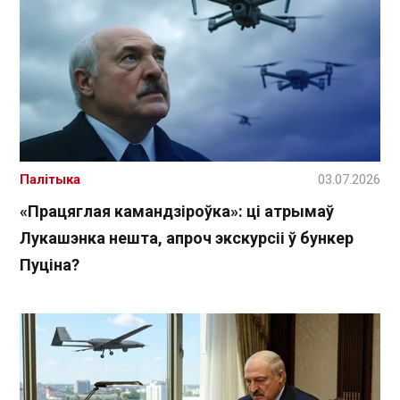
Палітыка
03.07.2026
«Працяглая камандзіроўка»: ці атрымаў
Лукашэнка нешта, апроч экскурсіі ў бункер
Пуціна?