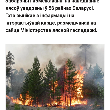
Забароны і абмежаванні на наведванне
лясоў уведзены ў 56 раёнах Беларусі.
Гэта вынікае з інфармацыі на
інтэрактыўнай карце, размешчанай на
сайце Міністэрства лясной гаспадаркі.