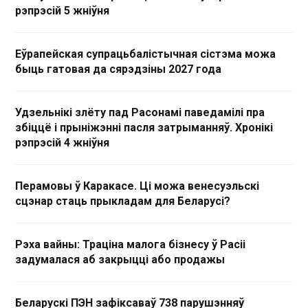
рэпрэсій 5 жніўня
Еўрапейская супрацьбалістычная сістэма можа
быць гатовая да сярэдзіны 2027 года
Удзельнікі злёту пад Расонамі паведамілі пра
збіццё і прыніжэнні пасля затрыманняў. Хронікі
рэпрэсій 4 жніўня
Перамовы ў Каракасе. Ці можа венесуэльскі
сцэнар стаць прыкладам для Беларусі?
Рэха вайны: Траціна малога бізнесу ў Расіі
задумалася аб закрыцці або продажы
Беларускі ПЭН зафіксаваў 738 парушэнняў