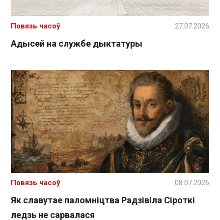
Повязь часоў
27.07.2026
Адысей на службе дыктатуры
Повязь часоў
08.07.2026
Як славутае паломніцтва Радзівіла Сіроткі
ледзь не сарвалася