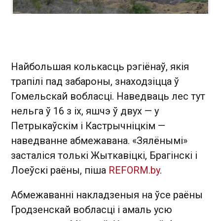
Найбольшая колькасць рэгіёнаў, якія
трапілі пад забароны, знаходзіцца ў
Гомельскай вобласці. Наведваць лес тут
нельга ў 16 з іх, яшчэ ў двух — у
Петрыкаўскім і Кастрычніцкім —
наведванне абмежавана. «Зялёнымі»
засталіся толькі Жыткавіцкі, Брагінскі і
Лоеўскі раёны, піша
REFORM.by
.
Абмежаванні накладзеныя на ўсе раёны
Гродзенскай вобласці і амаль усю