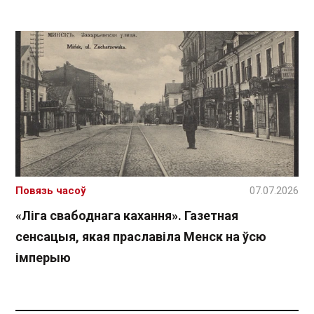
Повязь часоў
07.07.2026
«Ліга свабоднага кахання». Газетная
сенсацыя, якая праславіла Менск на ўсю
імперыю