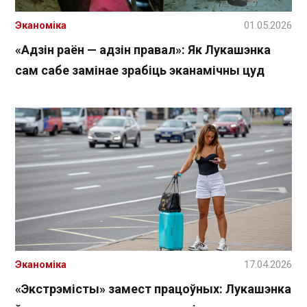
Эканоміка
01.05.2026
«Адзін раён — адзін правал»: Як Лукашэнка
сам сабе замінае зрабіць эканамічны цуд
Эканоміка
17.04.2026
«Экстрэмісты» замест працоўных: Лукашэнка