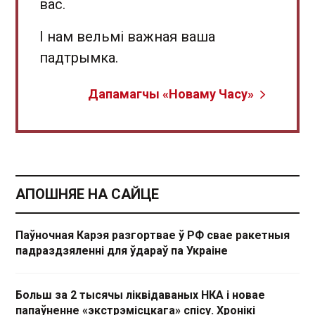
вас.
І нам вельмі важная ваша
падтрымка.
Дапамагчы «Новаму Часу»
АПОШНЯЕ НА САЙЦЕ
Паўночная Карэя разгортвае ў РФ свае ракетныя
падраздзяленні для ўдараў па Украіне
Больш за 2 тысячы ліквідаваных НКА і новае
папаўненне «экстрэмісцкага» спісу. Хронікі