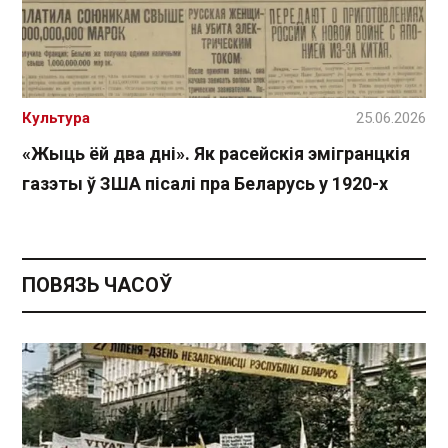
Культура
25.06.2026
«Жыць ёй два дні». Як расейскія эмігранцкія
газэты ў ЗША пісалі пра Беларусь у 1920-х
ПОВЯЗЬ ЧАСОЎ