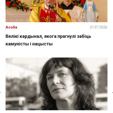
Асоба
21.07.2026
Вялікі кардынал, якога прагнулі забіць
камуністы і нацысты
Спасылка без VPN