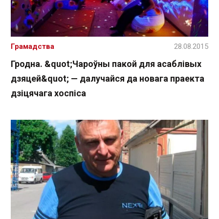
Грамадства
28.08.2015
Гродна. &quot;Чароўны пакой для асаблівых
дзяцей&quot; — далучайся да новага праекта
дзіцячага хоспіса