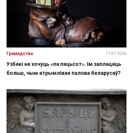
Грамадства
17.07.2026
Узбекі не хочуць «па пяцьсот». Ім заплацяць
больш, чым атрымлівае палова беларусаў?