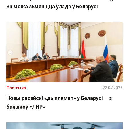
Як можа зьмяніцца ўлада ў Беларусі
Палітыка
22.07.2026
Новы расейскі «дыплямат» у Беларусі — з
баявікоў «ЛНР»