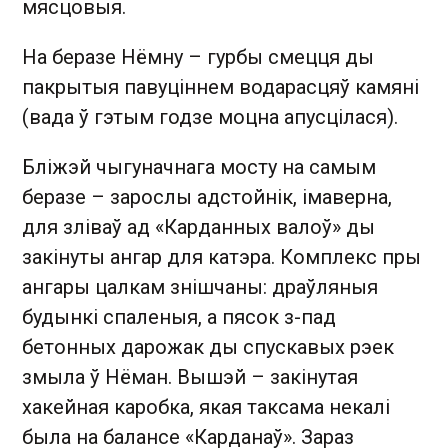
мясцовыя.
На беразе Нёмну – гурбы смецця ды
пакрытыя павуціннем водарасцяў камяні
(вада ў гэтым годзе моцна апусцілася).
Бліжэй чыгуначнага мосту на самым
беразе – зарослы адстойнік, імаверна,
для зліваў ад «Карданных валоў» ды
закінуты ангар для катэра. Комплекс пры
ангары цалкам знішчаны: драўляныя
будынкі спаленыя, а пясок з-пад
бетонных дарожак ды спускавых рэек
змыла ў Нёман. Вышэй – закінутая
хакейная каробка, якая таксама некалі
была на балансе «Карданаў». Зараз