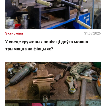
Эканоміка
31.07.2026
У свеце «ружовых поні»: ці доўга можна
трымацца на фікцыях?