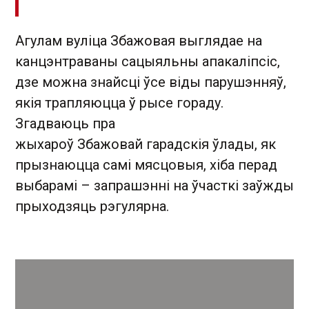
Агулам вуліца Збажовая выглядае на
канцэнтраваны сацыяльны апакаліпсіс,
дзе можна знайсці ўсе віды парушэнняў,
якія трапляюцца ў рысе гораду.
Згадваюць пра
жыхароў Збажовай гарадскія ўлады, як
прызнаюцца самі мясцовыя, хіба перад
выбарамі – запрашэнні на ўчасткі заўжды
прыходзяць рэгулярна.