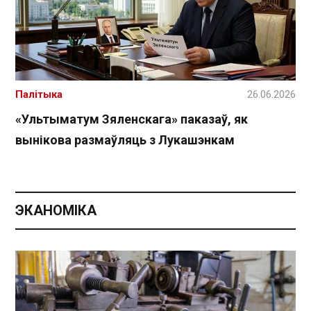
Палітыка
26.06.2026
«Ультыматум Зяленскага» паказаў, як
вынікова размаўляць з Лукашэнкам
ЭКАНОМІКА