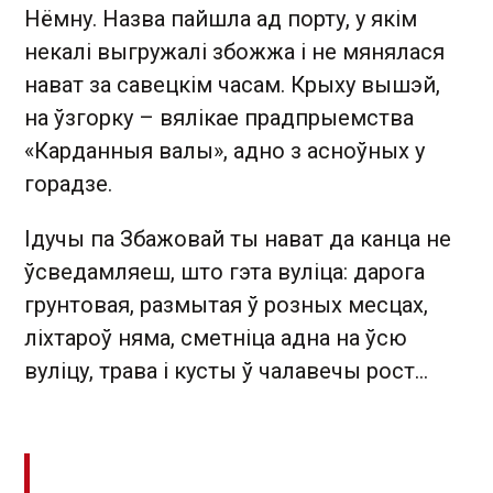
Нёмну. Назва пайшла ад порту, у якім
некалі выгружалі збожжа і не мянялася
нават за савецкім часам. Крыху вышэй,
на ўзгорку – вялікае прадпрыемства
«Карданныя валы», адно з асноўных у
горадзе.
Ідучы па Збажовай ты нават да канца не
ўсведамляеш, што гэта вуліца: дарога
грунтовая, размытая ў розных месцах,
ліхтароў няма, сметніца адна на ўсю
вуліцу, трава і кусты ў чалавечы рост…