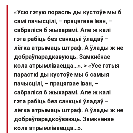
«Усю гэтую порасль ды кустоўе мы б
самі пачысцілі, – працягвае Іван, –
сабраліся б жыхарамі. Але ж калі
гэта рабіць без санкцыі ўладаў –
лёгка атрымаць штраф. А ўлады ж не
добраўпарадкавуюць. Замкнёнае
кола атрымліваецца…». > «Усе гэтыя
парасткі ды кустоўе мы б самыя
пачысцілі, – працягвае Іван, –
сабраліся б жыхарамі. Але ж калі
гэта рабіць без санкцыі ўладаў –
лёгка атрымаць штраф. А ўлады ж не
добраўпарадкоўваюць. Замкнёнае
кола атрымліваецца…».