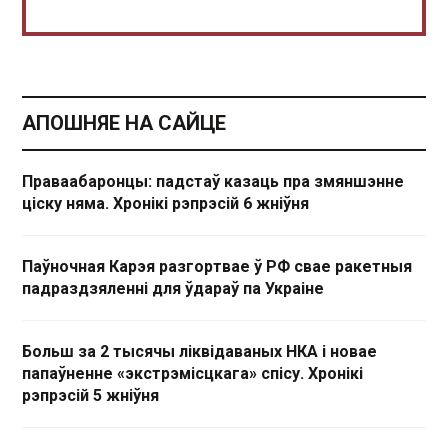
АПОШНЯЕ НА САЙЦЕ
Праваабаронцы: падстаў казаць пра змяншэнне
ціску няма. Хронікі рэпрэсій 6 жніўня
Паўночная Карэя разгортвае ў РФ свае ракетныя
падраздзяленні для ўдараў па Украіне
Больш за 2 тысячы ліквідаваных НКА і новае
папаўненне «экстрэмісцкага» спісу. Хронікі
рэпрэсій 5 жніўня