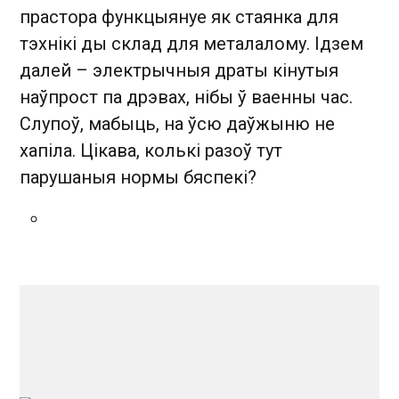
прастора функцыянуе як стаянка для
тэхнікі ды склад для металалому. Ідзем
далей – электрычныя драты кінутыя
наўпрост па дрэвах, нібы ў ваенны час.
Слупоў, мабыць, на ўсю даўжыню не
хапіла. Цікава, колькі разоў тут
парушаныя нормы бяспекі?