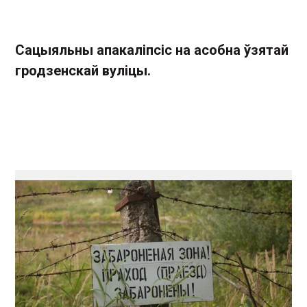
Сацыяльны апакаліпсіс на асобна ўзятай
гродзенскай вуліцы.