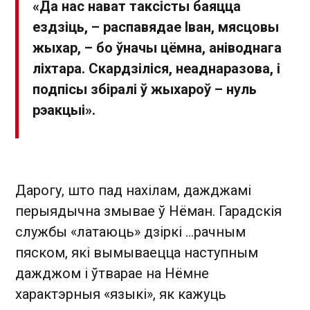
«Да нас нават таксісты баяцца
ездзіць, – распавядае Іван, мясцовы
жыхар, – бо ўначы цёмна, аніводнага
ліхтара. Скардзіліся, неаднаразова, і
подпісы збіралі ў жыхароў – нуль
рэакцыі».
Дарогу, што пад нахілам, дажджамі
перыядычна змывае ў Нёман. Гарадскія
службы «латаюць» дзіркі …рачным
пяском, які вымываецца наступным
дажджом і ўтварае на Нёмне
характэрныя «языкі», як кажуць