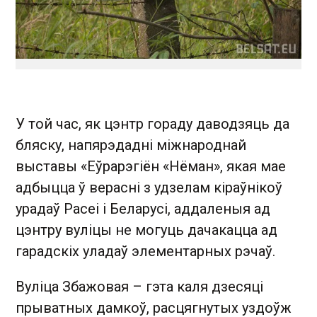
У той час, як цэнтр гораду даводзяць да
бляску, напярэдадні міжнароднай
выставы «Еўрарэгіён «Нёман», якая мае
адбыцца ў верасні з удзелам кіраўнікоў
урадаў Расеі і Беларусі, аддаленыя ад
цэнтру вуліцы не могуць дачакацца ад
гарадскіх уладаў элементарных рэчаў.
Вуліца Збажовая – гэта каля дзесяці
прыватных дамкоў, расцягнутых уздоўж