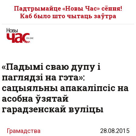
Падтрымайце «Новы Час» сёння!
Каб было што чытаць заўтра
«Падымі сваю дупу і
паглядзі на гэта»:
сацыяльны апакаліпсіс на
асобна ўзятай
гарадзенскай вуліцы
Грамадства
28.08.2015