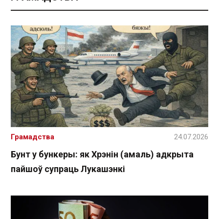
Грамадства
24.07.2026
Бунт у бункеры: як Хрэнін (амаль) адкрыта
пайшоў супраць Лукашэнкі