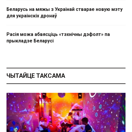
Беларусь на мяжы з Украінай стварае новую мэту
для украінскіх дронаў
Расія можа абвясціць «тэхнічны дэфолт» па
прыкладзе Беларусі
ЧЫТАЙЦЕ ТАКСАМА