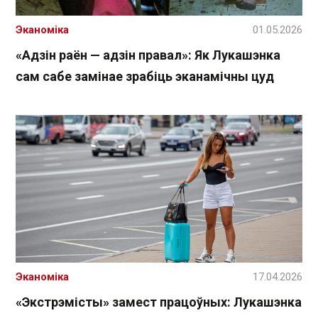
Эканоміка
01.05.2026
«Адзін раён — адзін правал»: Як Лукашэнка
сам сабе замінае зрабіць эканамічны цуд
Эканоміка
17.04.2026
«Экстрэмісты» замест працоўных: Лукашэнка