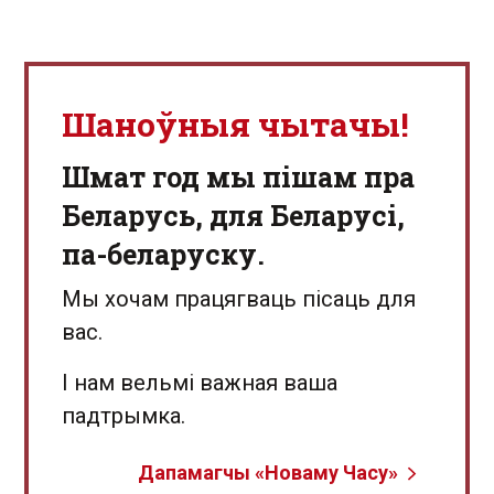
Шаноўныя чытачы!
Шмат год мы пішам пра
Беларусь, для Беларусі,
па-беларуску.
Мы хочам працягваць пісаць для
вас.
І нам вельмі важная ваша
падтрымка.
Дапамагчы «Новаму Часу»