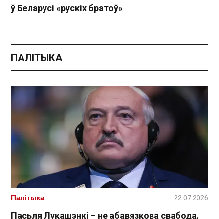
ў Беларусі «рускіх братоў»
ПАЛІТЫКА
Палітыка
22.07.2026
Пасьля Лукашэнкі – не абавязкова свабода.