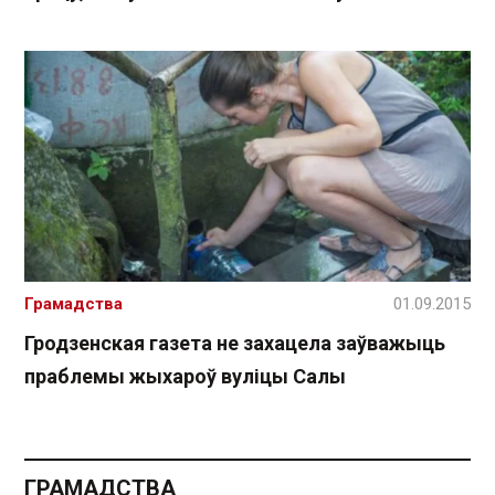
Грамадства
01.09.2015
Гродзенская газета не захацела заўважыць
праблемы жыхароў вуліцы Салы
ГРАМАДСТВА