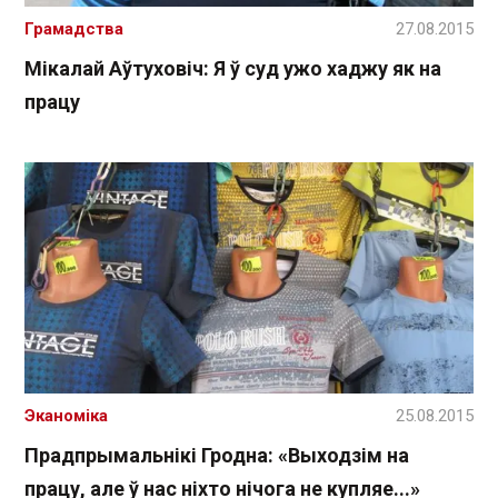
Грамадства
27.08.2015
Мікалай Аўтуховіч: Я ў суд ужо хаджу як на
працу
Эканоміка
25.08.2015
Прадпрымальнікі Гродна: «Выходзім на
працу, але ў нас ніхто нічога не купляе...»