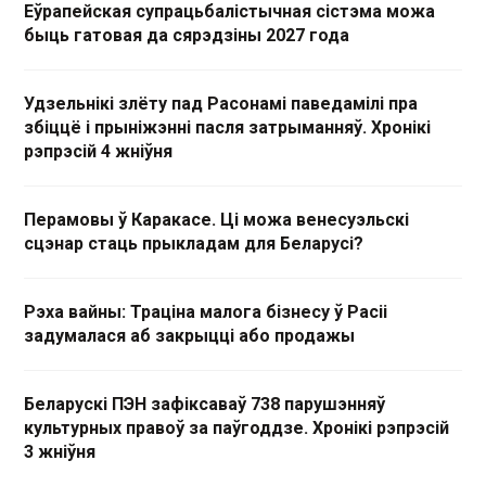
Еўрапейская супрацьбалістычная сістэма можа
быць гатовая да сярэдзіны 2027 года
Удзельнікі злёту пад Расонамі паведамілі пра
збіццё і прыніжэнні пасля затрыманняў. Хронікі
рэпрэсій 4 жніўня
Перамовы ў Каракасе. Ці можа венесуэльскі
сцэнар стаць прыкладам для Беларусі?
Рэха вайны: Траціна малога бізнесу ў Расіі
задумалася аб закрыцці або продажы
Беларускі ПЭН зафіксаваў 738 парушэнняў
культурных правоў за паўгоддзе. Хронікі рэпрэсій
3 жніўня