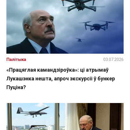
Палітыка
03.07.2026
«Працяглая камандзіроўка»: ці атрымаў
Лукашэнка нешта, апроч экскурсіі ў бункер
Пуціна?