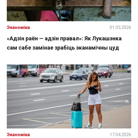
Эканоміка
01.05.2026
«Адзін раён — адзін правал»: Як Лукашэнка
сам сабе замінае зрабіць эканамічны цуд
Эканоміка
17.04.2026