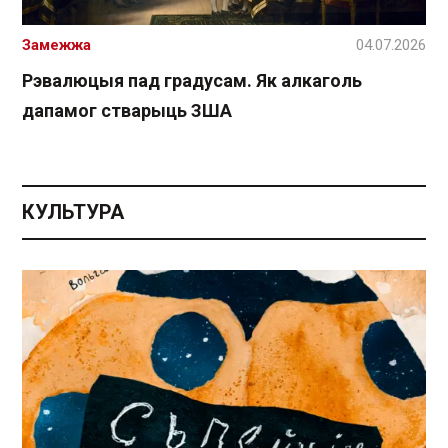
Замежжа
04.07.2026
Рэвалюцыя пад градусам. Як алкаголь
дапамог стварыць ЗША
КУЛЬТУРА