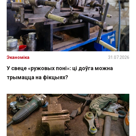
Эканоміка
31.07.2026
У свеце «ружовых поні»: ці доўга можна
трымацца на фікцыях?