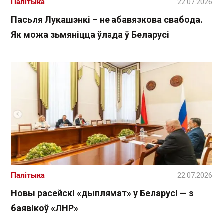
Палітыка
22.07.2026
Пасьля Лукашэнкі – не абавязкова свабода.
Як можа зьмяніцца ўлада ў Беларусі
Палітыка
22.07.2026
Новы расейскі «дыплямат» у Беларусі — з
баявікоў «ЛНР»