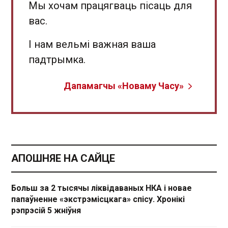
Мы хочам працягваць пісаць для
вас.
І нам вельмі важная ваша
падтрымка.
Дапамагчы «Новаму Часу»
АПОШНЯЕ НА САЙЦЕ
Больш за 2 тысячы ліквідаваных НКА і новае
папаўненне «экстрэмісцкага» спісу. Хронікі
рэпрэсій 5 жніўня