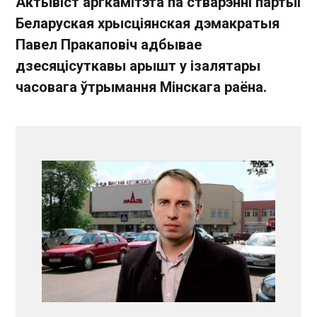
Актывіст аргкамітэта па стварэнні партыі
Беларуская хрысціянская дэмакратыя
Павел Пракаповіч адбывае
дзесяцісуткавы арышт у ізалятары
часовага ўтрымання Мінскага раёна.