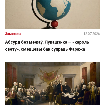
Замежжа
12.07.2026
Абсурд без межаў. Лукашэнка — «кароль
свету», смеццевы бак супраць Фаража