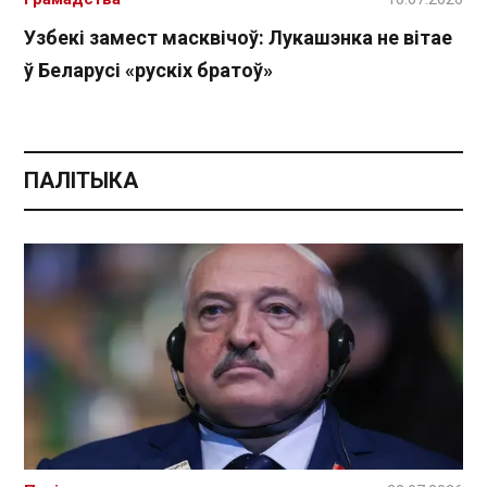
Узбекі замест масквічоў: Лукашэнка не вітае
ў Беларусі «рускіх братоў»
ПАЛІТЫКА