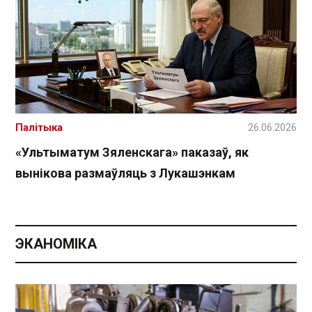
Палітыка
26.06.2026
«Ультыматум Зяленскага» паказаў, як
вынікова размаўляць з Лукашэнкам
ЭКАНОМІКА