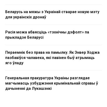
Беларусь на мяжы з Украінай стварае новую мэту
для украінскіх дронаў
Расія можа абвясціць «тэхнічны дэфолт» па
прыкладзе Беларусі
Пераемнік без права на памылку. Як Энвер Ходжа
пазбавіўся чалавека, які павінен быў атрымаць
яго ўладу
Генеральная пракуратура Украіны разглядае
магчымасць узбуджэння крымінальнай справы ў
дачыненні да Лукашэнкі