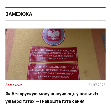
ЗАМЕЖЖА
Замежжа
21.07.2026
Як беларускую мову вывучаюць у польскіх
універсітэтах — і навошта гэта сёння