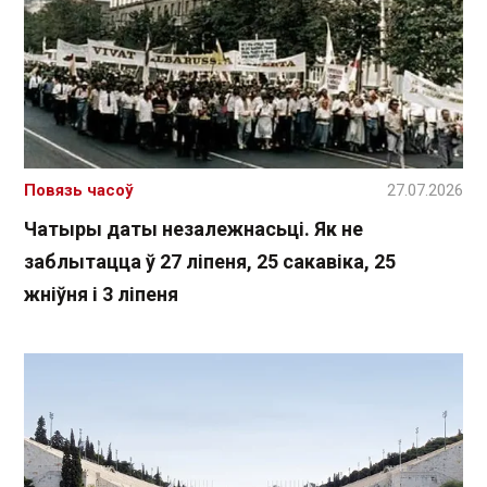
Повязь часоў
27.07.2026
Чатыры даты незалежнасьці. Як не
заблытацца ў 27 ліпеня, 25 сакавіка, 25
жніўня і 3 ліпеня