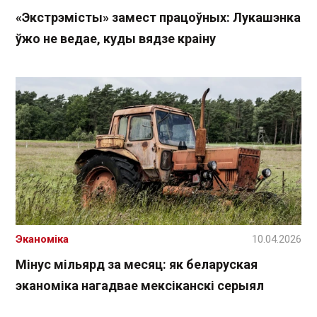
«Экстрэмісты» замест працоўных: Лукашэнка
ўжо не ведае, куды вядзе краіну
Эканоміка
10.04.2026
Мінус мільярд за месяц: як беларуская
эканоміка нагадвае мексіканскі серыял