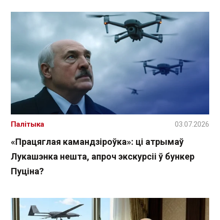
Палітыка
03.07.2026
«Працяглая камандзіроўка»: ці атрымаў
Лукашэнка нешта, апроч экскурсіі ў бункер
Пуціна?