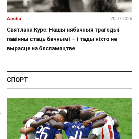
Асоба
20.07.2026
Святлана Курс: Нашы нябачныя трагедыі
павінны стаць бачнымі — і тады ніхто не
вырасце на бяспамяцтве
СПОРТ
Спасылка без VPN