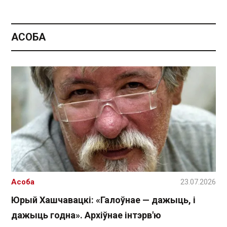
АСОБА
Асоба
23.07.2026
Юрый Хашчавацкі: «Галоўнае — дажыць, і
дажыць годна». Архіўнае інтэрв'ю