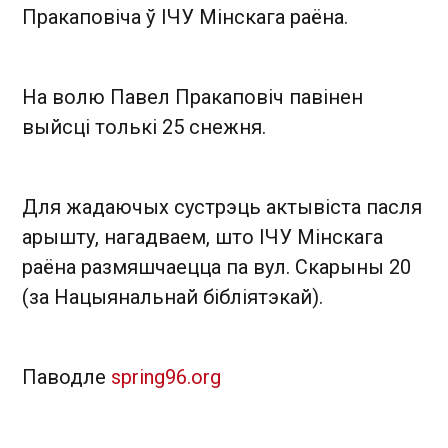
Пракаповіча ў ІЧУ Мінскага раёна.
На волю Павел Пракаповіч павінен
выйсці толькі 25 снежня.
Для жадаючых сустрэць актывіста пасля
арышту, нагадваем, што ІЧУ Мінскага
раёна размяшчаецца па вул. Скарыны 20
(за Нацыянальнай бібліятэкай).
Паводле
spring96.org