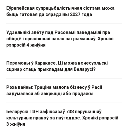
Еўрапейская супрацьбалістычная сістэма можа
быць гатовая да сярэдзіны 2027 года
Удзельнікі злёту пад Расонамі паведамілі пра
збіццё і прыніжэнні пасля затрыманняў. Хронікі
рэпрэсій 4 жніўня
Перамовы ў Каракасе. Ці можа венесуэльскі
сцэнар стаць прыкладам для Беларусі?
Рэха вайны: Траціна малога бізнесу ў Расіі
задумалася аб закрыцці або продажы
Беларускі ПЭН зафіксаваў 738 парушэнняў
культурных правоў за паўгоддзе. Хронікі рэпрэсій
3 жніўня