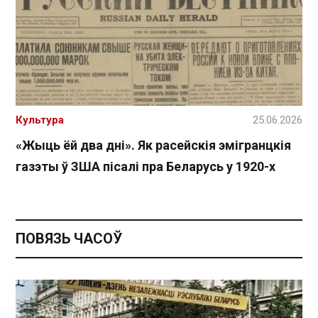
Культура
25.06.2026
«Жыць ёй два дні». Як расейскія эмігранцкія
газэты ў ЗША пісалі пра Беларусь у 1920-х
ПОВЯЗЬ ЧАСОЎ