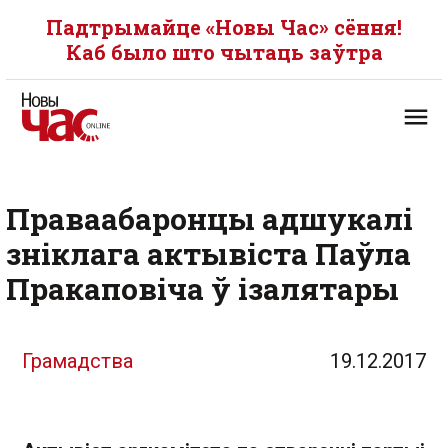
Падтрымайце «Новы Час» сёння!
Каб было што чытаць заўтра
Праваабаронцы адшукалі
зніклага актывіста Паўла
Пракаповіча ў ізалятары
Грамадства
19.12.2017