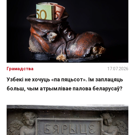
Грамадства
17.07.2026
Узбекі не хочуць «па пяцьсот». Ім заплацяць
больш, чым атрымлівае палова беларусаў?