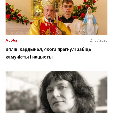
Асоба
21.07.2026
Вялікі кардынал, якога прагнулі забіць
камуністы і нацысты