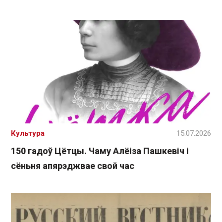
Культура
15.07.2026
150 гадоў Цётцы. Чаму Алёіза Пашкевіч і
сёньня апярэджвае свой час