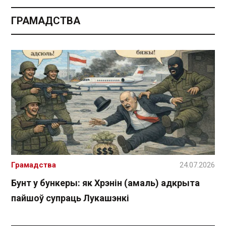
ГРАМАДСТВА
Грамадства
24.07.2026
Бунт у бункеры: як Хрэнін (амаль) адкрыта
пайшоў супраць Лукашэнкі