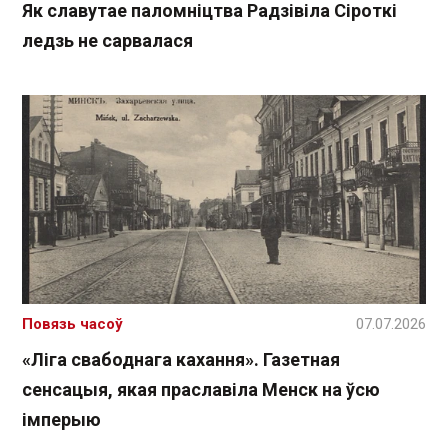
Як славутае паломніцтва Радзівіла Сіроткі
ледзь не сарвалася
Повязь часоў
07.07.2026
«Ліга свабоднага кахання». Газетная
сенсацыя, якая праславіла Менск на ўсю
імперыю