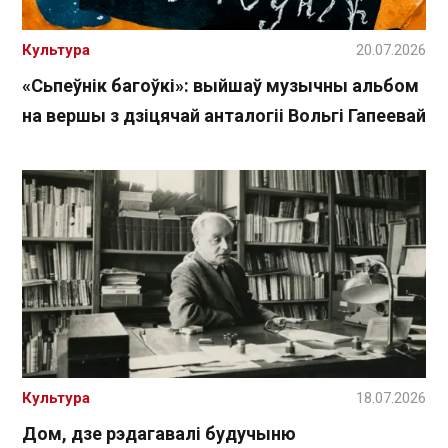
Культура
20.07.2026
«Сьпеўнік багоўкі»: выйшаў музычны альбом
на вершы з дзіцячай анталогіі Вольгі Гапеевай
Культура
18.07.2026
Дом, дзе рэдагавалі будучыню