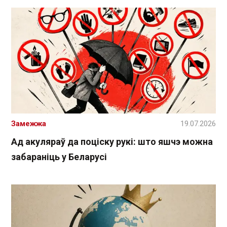
Замежжа
19.07.2026
Ад акуляраў да поціску рукі: што яшчэ можна
забараніць у Беларусі