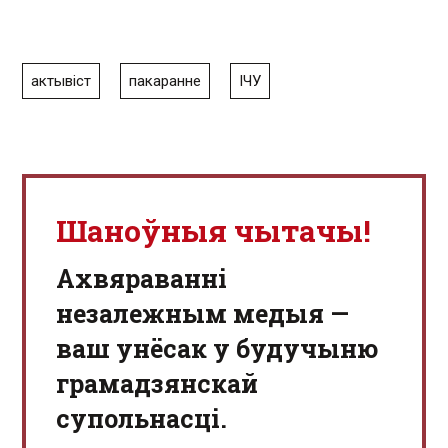
актывіст
пакаранне
ІЧУ
Шаноўныя чытачы!
Aхвяраванні
незалежным медыя —
ваш унёсак у будучыню
грамадзянскай
супольнасці.