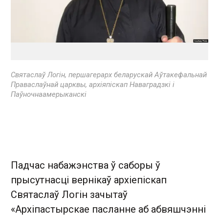
Святаслаў Логін, першагерарх беларускай Аўтакефальнай
Праваслаўнай царквы, архіяпіскап Наваградзкі і
Паўночнаамерыканскі
Падчас набажэнства ў саборы ў
прысутнасці вернікаў архіепіскап
Святаслаў Логін зачытаў
«Архіпастырскае пасланне аб абвяшчэнні