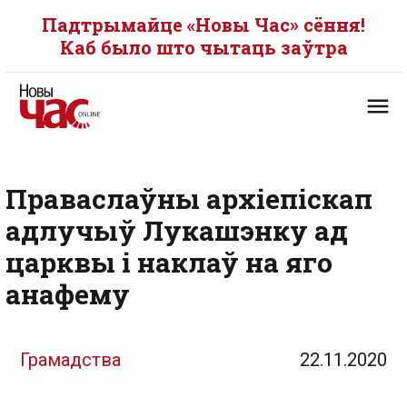
Падтрымайце «Новы Час» сёння!
Каб было што чытаць заўтра
Праваслаўны архіепіскап
адлучыў Лукашэнку ад
царквы і наклаў на яго
анафему
Грамадства
22.11.2020