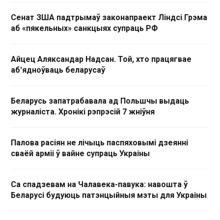
Сенат ЗША падтрымаў законапраект Ліндсі Грэма
аб «пякельных» санкцыях супраць РФ
Айцец Аляксандар Надсан. Той, хто працягвае
аб'ядноўваць беларусаў
Беларусь запатрабавала ад Польшчы выдаць
журналіста. Хронікі рэпрэсій 7 жніўня
Палова расіян не лічыць паспяховымі дзеянні
сваёй арміі ў вайне супраць Украіны
Са спадзевам на Чалавека-павука: навошта ў
Беларусі будуюць патэнцыйныя мэты для Украіны