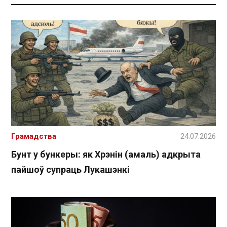
Грамадства
24.07.2026
Бунт у бункеры: як Хрэнін (амаль) адкрыта
пайшоў супраць Лукашэнкі