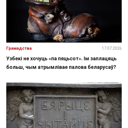
Грамадства
17.07.2026
Узбекі не хочуць «па пяцьсот». Ім заплацяць
больш, чым атрымлівае палова беларусаў?