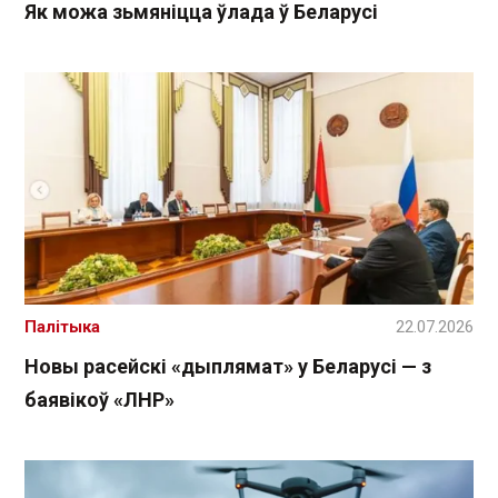
Як можа зьмяніцца ўлада ў Беларусі
Палітыка
22.07.2026
Новы расейскі «дыплямат» у Беларусі — з
баявікоў «ЛНР»