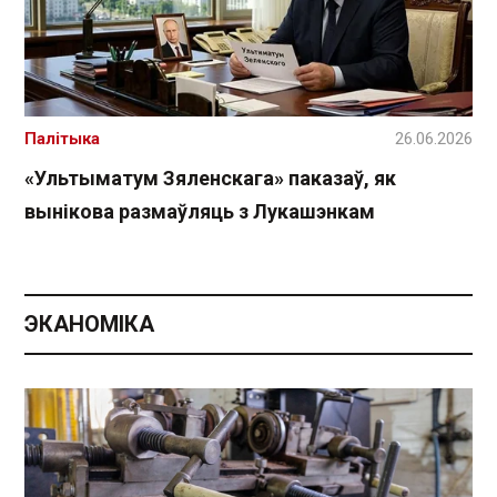
Палітыка
26.06.2026
«Ультыматум Зяленскага» паказаў, як
вынікова размаўляць з Лукашэнкам
ЭКАНОМІКА