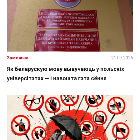
Замежжа
21.07.2026
Як беларускую мову вывучаюць у польскіх
універсітэтах — і навошта гэта сёння