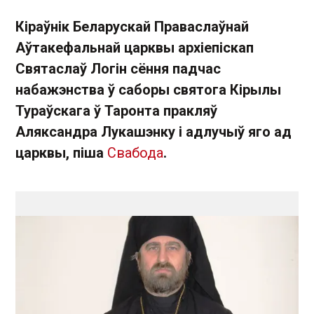
Кіраўнік Беларускай Праваслаўнай
Аўтакефальнай царквы архіепіскап
Святаслаў Логін сёння падчас
набажэнства ў саборы святога Кірылы
Тураўскага ў Таронта пракляў
Аляксандра Лукашэнку і адлучыў яго ад
царквы, піша
Свабода
.