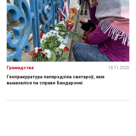
Грамадства
18.11.2020
Генпракуратура папярэдзіла святароў, якія
выказаліся па справе Бандарэнкі