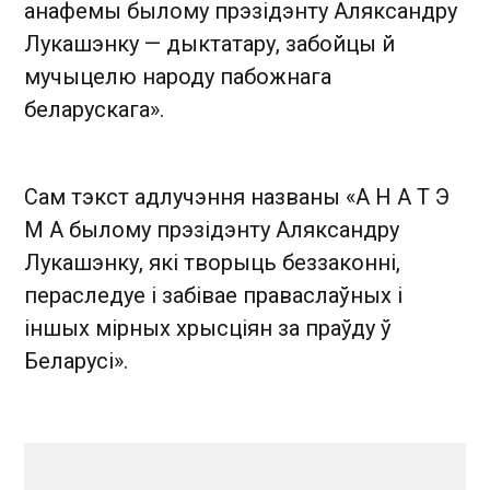
анафемы былому прэзідэнту Аляксандру
Лукашэнку — дыктатару, забойцы й
мучыцелю народу пабожнага
беларускага».
Сам тэкст адлучэння названы «А Н А Т Э
М А былому прэзідэнту Аляксандру
Лукашэнку, які творыць беззаконні,
пераследуе і забівае праваслаўных і
іншых мірных хрысціян за праўду ў
Беларусі».