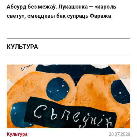
Абсурд без межаў. Лукашэнка — «кароль
свету», смеццевы бак супраць Фаража
КУЛЬТУРА
Культура
20.07.2026