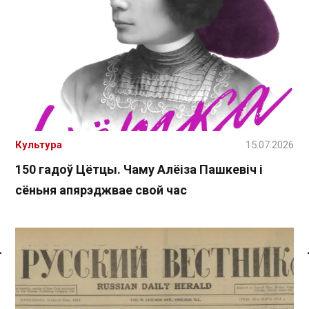
Культура
15.07.2026
150 гадоў Цётцы. Чаму Алёіза Пашкевіч і
сёньня апярэджвае свой час
Спасылка без VPN