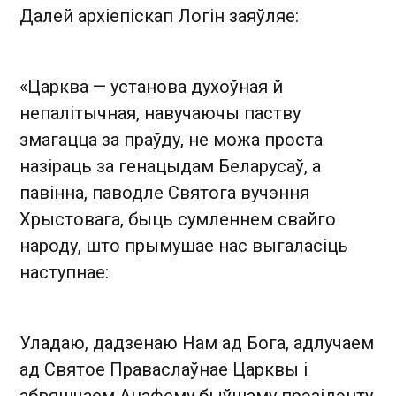
Далей архіепіскап Логін заяўляе:
«Царква — установа духоўная й
непалітычная, навучаючы паству
змагацца за праўду, не можа проста
назіраць за генацыдам Беларусаў, а
павінна, паводле Святога вучэння
Хрыстовага, быць сумленнем свайго
народу, што прымушае нас выгаласіць
наступнае:
Уладаю, дадзенаю Нам ад Бога, адлучаем
ад Святое Праваслаўнае Царквы і
абвяшчаем Анафему быўшаму прэзідэнту