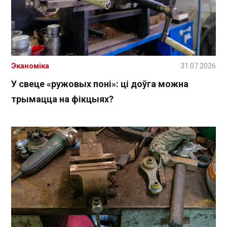
Эканоміка
31.07.2026
У свеце «ружовых поні»: ці доўга можна
трымацца на фікцыях?