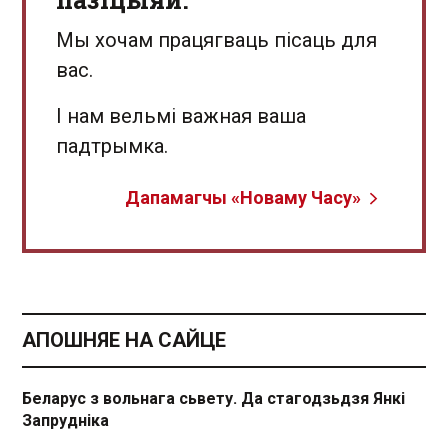
Мы хочам працягваць пісаць для
вас.
І нам вельмі важная ваша
падтрымка.
Дапамагчы «Новаму Часу»
АПОШНЯЕ НА САЙЦЕ
Беларус з вольнага сьвету. Да стагодзьдзя Янкі
Запрудніка