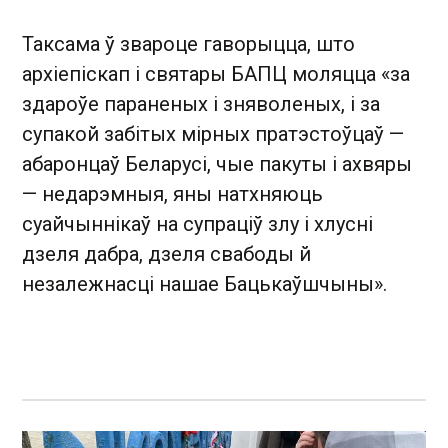
Таксама ў звароце гаворыцца, што
архіепіскап і святары БАПЦ моляцца «за
здароўе параненых і зняволеных, і за
супакой забітых мірных пратэстоўцаў —
абаронцаў Беларусі, чые пакуты і ахвяры
— недарэмныя, яны натхняюць
суайчыннікаў на супраціў злу і хлусні
дзеля дабра, дзеля свабоды й
незалежнасці нашае Бацькаўшчыны».