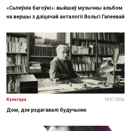
«Сьпеўнік багоўкі»: выйшаў музычны альбом
на вершы з дзіцячай анталогіі Вольгі Гапеевай
Культура
18.07.2026
Дом, дзе рэдагавалі будучыню