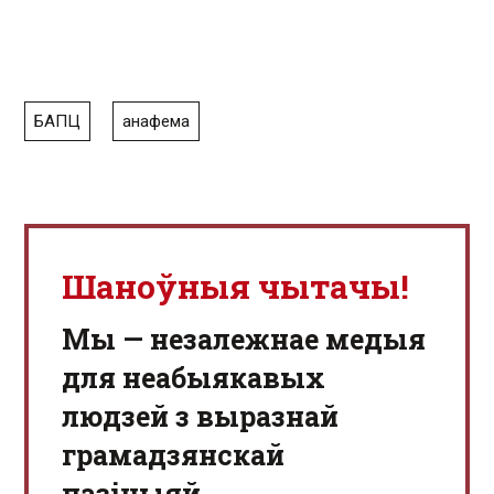
БАПЦ
анафема
Шаноўныя чытачы!
Мы — незалежнае медыя
для неабыякавых
людзей з выразнай
грамадзянскай
пазіцыяй.