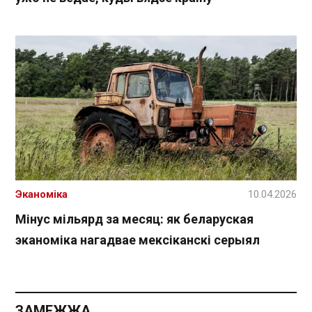
Эканоміка
10.04.2026
Мінус мільярд за месяц: як беларуская
эканоміка нагадвае мексіканскі серыял
ЗАМЕЖЖА