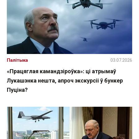
Палітыка
03.07.2026
«Працяглая камандзіроўка»: ці атрымаў
Лукашэнка нешта, апроч экскурсіі ў бункер
Пуціна?