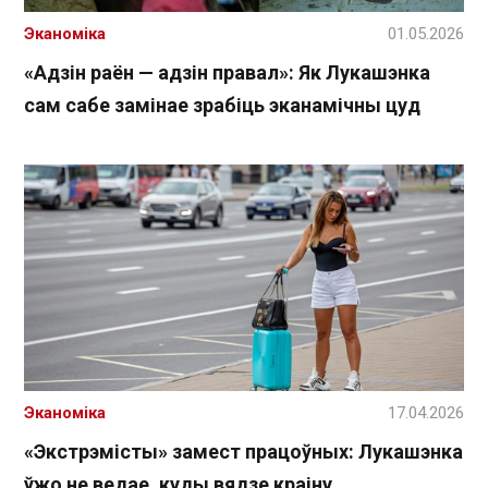
Эканоміка
01.05.2026
«Адзін раён — адзін правал»: Як Лукашэнка
сам сабе замінае зрабіць эканамічны цуд
Эканоміка
17.04.2026
«Экстрэмісты» замест працоўных: Лукашэнка
ўжо не ведае, куды вядзе краіну