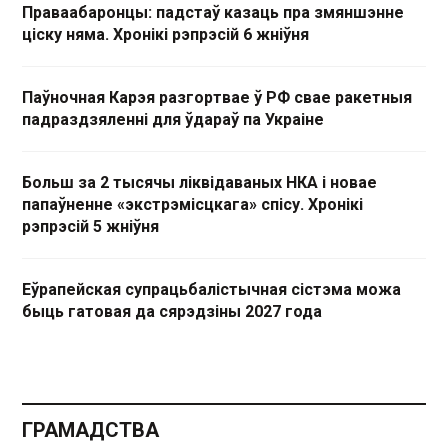
Праваабаронцы: падстаў казаць пра змяншэнне
ціску няма. Хронікі рэпрэсій 6 жніўня
Паўночная Карэя разгортвае ў РФ свае ракетныя
падраздзяленні для ўдараў па Украіне
Больш за 2 тысячы ліквідаваных НКА і новае
папаўненне «экстрэмісцкага» спісу. Хронікі
рэпрэсій 5 жніўня
Еўрапейская супрацьбалістычная сістэма можа
быць гатовая да сярэдзіны 2027 года
ГРАМАДСТВА