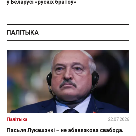
ў Беларусі «рускіх братоў»
ПАЛІТЫКА
Палітыка
22.07.2026
Пасьля Лукашэнкі – не абавязкова свабода.