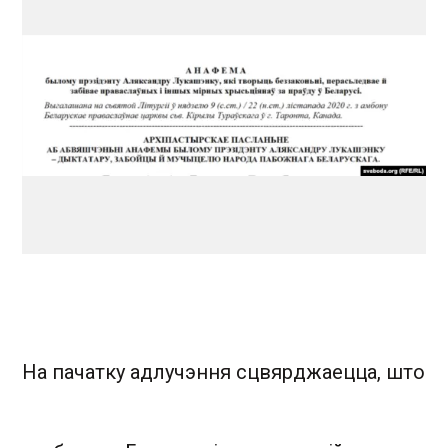
На пачатку адлучэння сцвярджаецца, што