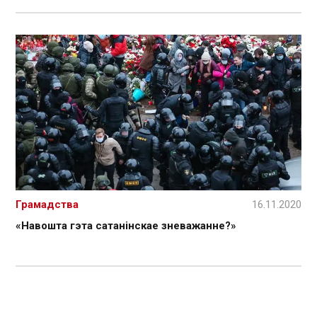
Грамадства
16.11.2020
«Навошта гэта сатанінскае зневажанне?»