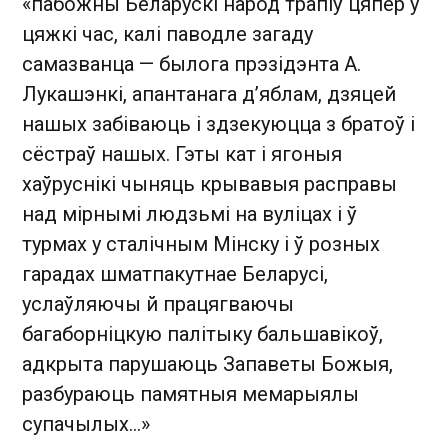
«пабожны Беларускі народ трапіў цяпер у
цяжкі час, калі паводле загаду
самазванца — былога прэзідэнта А.
Лукашэнкі, апантанага д’яблам, дзяцей
нашых забіваюць і здзекуюцца з братоў і
сёстраў нашых. Гэты кат і ягоныя
хаўруснікі чыняць крывавыя расправы
над мірнымі людзьмі на вуліцах і ў
турмах у сталічным Мінску і ў розных
гарадах шматпакутнае Беларусі,
услаўляючы й працягваючы
багаборніцкую палітыку бальшавікоў,
адкрыта парушаюць Запаветы Божыя,
разбураюць памятныя мемарыялы
супачылых...»