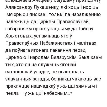
Аляксандру Лукашэнку, які хоць і носіць
імя хрысціянскае і толькі па нараджэнню
належыць да Царквы Праваслаўнай,
забараняем прыступаць яму да Тайнаў
Хрыстовых, успамінаць яго ў
Праваслаўных Набажэнствах і малітвах
да поўнага ягонага пакаяння перад
Царквою і народам Беларускім. Заклікаем
тых, хто яшчэ служыць ягонай
сатанінскай уладзе, не выконваць
злачынныя загады, бо інакш чакаюць вас
пракляцце нашчадкаў у жыцці зямным і
пекла — у жыцці нябесным...»