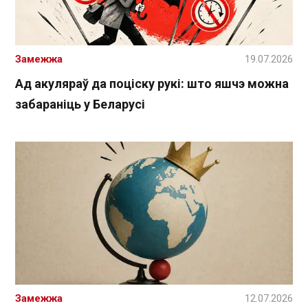
Замежжа
19.07.2026
Ад акуляраў да поціску рукі: што яшчэ можна
забараніць у Беларусі
Замежжа
12.07.2026