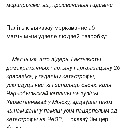
мерапрыемствы, прысвечаныя гадавіне.
Палітык выказаў меркаванне аб
магчымым удзеле людзей паасобку:
— Магчыма, што лідары і актывісты
дэмакратычных партыяў і арганізацыяў 26
красавіка, у гадавіну катастрофы,
ускладуць кветкі і запаляць свечкі каля
Чарнобыльскай капліцы на вуліцы
Карастаянавай у Мінску, аддаўшы такім
чынам даніну памяці ўсім пацярпелым ад
катастрофы на ЧАЭС, —
сказаў Зміцер
Кучук.