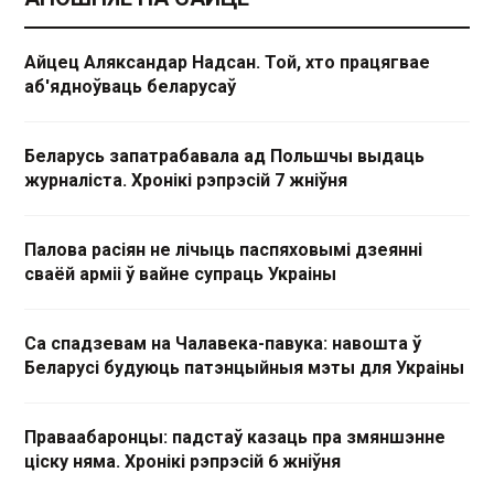
Айцец Аляксандар Надсан. Той, хто працягвае
аб'ядноўваць беларусаў
Беларусь запатрабавала ад Польшчы выдаць
журналіста. Хронікі рэпрэсій 7 жніўня
Палова расіян не лічыць паспяховымі дзеянні
сваёй арміі ў вайне супраць Украіны
Са спадзевам на Чалавека-павука: навошта ў
Беларусі будуюць патэнцыйныя мэты для Украіны
Праваабаронцы: падстаў казаць пра змяншэнне
ціску няма. Хронікі рэпрэсій 6 жніўня