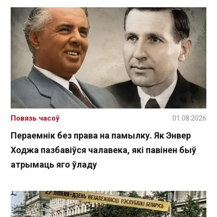
Повязь часоў
01.08.2026
Пераемнік без права на памылку. Як Энвер
Ходжа пазбавіўся чалавека, які павінен быў
атрымаць яго ўладу