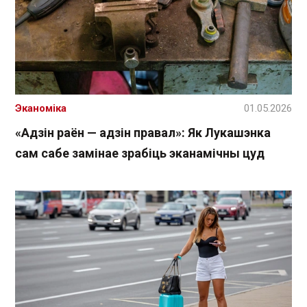
Эканоміка
01.05.2026
«Адзін раён — адзін правал»: Як Лукашэнка
сам сабе замінае зрабіць эканамічны цуд