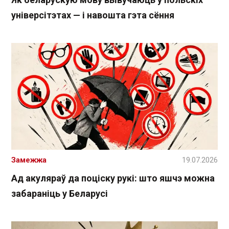
універсітэтах — і навошта гэта сёння
Замежжа
19.07.2026
Ад акуляраў да поціску рукі: што яшчэ можна
забараніць у Беларусі