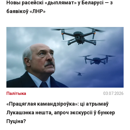
Новы расейскі «дыплямат» у Беларусі — з
баявікоў «ЛНР»
Палітыка
03.07.2026
«Працяглая камандзіроўка»: ці атрымаў
Лукашэнка нешта, апроч экскурсіі ў бункер
Пуціна?