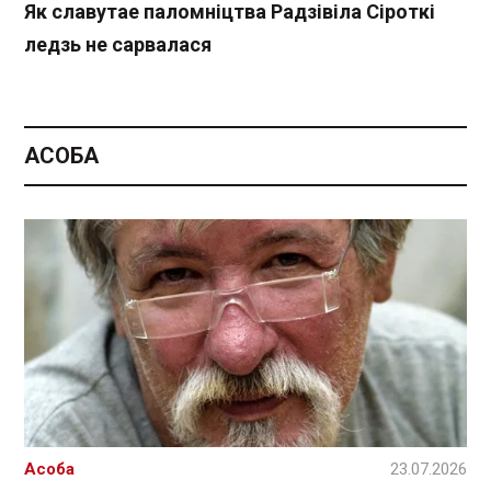
Як славутае паломніцтва Радзівіла Сіроткі
ледзь не сарвалася
АСОБА
Асоба
23.07.2026