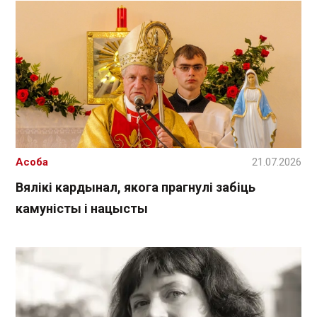
Асоба
21.07.2026
Вялікі кардынал, якога прагнулі забіць
камуністы і нацысты