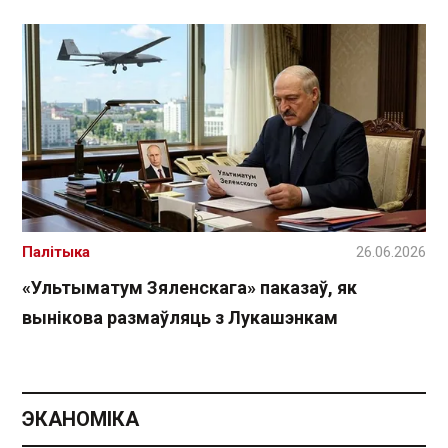
Палітыка
26.06.2026
«Ультыматум Зяленскага» паказаў, як
вынікова размаўляць з Лукашэнкам
ЭКАНОМІКА