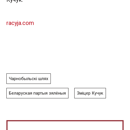
racyja.com
Чарнобыльскі шлях
Беларуская партыя зялёныя
Зміцер Кучук