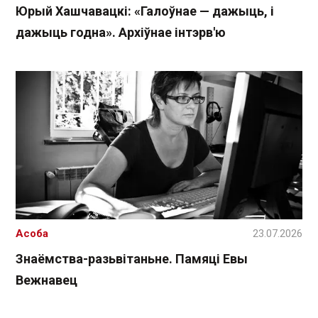
Юрый Хашчавацкі: «Галоўнае — дажыць, і
дажыць годна». Архіўнае інтэрв'ю
Асоба
23.07.2026
Знаёмства-разьвітаньне. Памяці Евы
Вежнавец