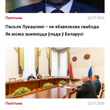
Палітыка
22.07.2026
Пасьля Лукашэнкі – не абавязкова свабода.
Як можа зьмяніцца ўлада ў Беларусі
Палітыка
22.07.2026