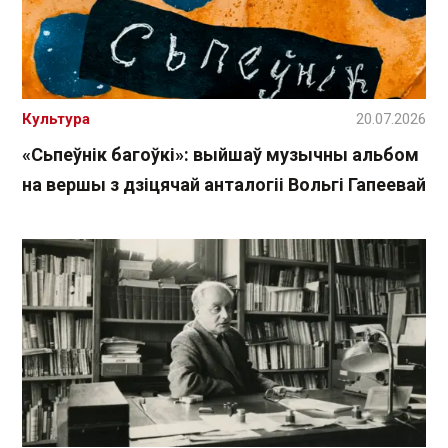
Культура
20.07.2026
«Сьпеўнік багоўкі»: выйшаў музычны альбом
на вершы з дзіцячай анталогіі Вольгі Гапеевай