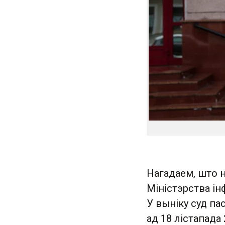
Нагадаем, што 
Міністэрства ін
У выніку суд па
ад 18 лістапада 