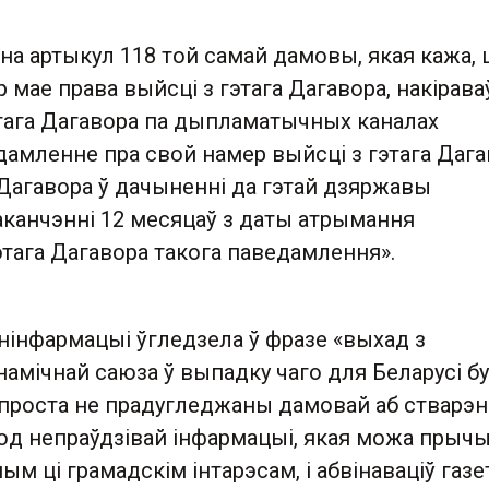
на артыкул 118 той самай дамовы, якая кажа,
 мае права выйсці з гэтага Дагавора, накірав
тага Дагавора па дыпламатычных каналах
амленне пра свой намер выйсці з гэтага Дага
Дагавора ў дачыненні да гэтай дзяржавы
аканчэнні 12 месяцаў з даты атрымання
тага Дагавора такога паведамлення».
нінфармацыі ўгледзела ў фразе «выхад з
намічнай саюза ў выпадку чаго для Беларусі б
проста не прадугледжаны дамовай аб стварэн
юд непраўдзівай інфармацыі, якая можа прыч
м ці грамадскім інтарэсам, і абвінаваціў газе