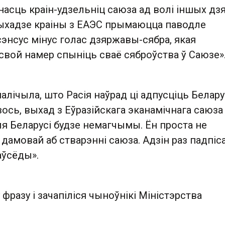
асць краін-удзельніц саюза ад волі іншых дз
выхадзе краіны з ЕАЭС прымаюцца паводле
энсус мінус голас дзяржавы-сябра, якая
свой намер спыніць сваё сяброўства ў Саюзе»
палічыла, што Расія наўрад ці адпусціць Белару
вось, выхад з Еўразійскага эканамічнага саюза
я Беларусі будзе немагчымы. Ён проста не
амовай аб стварэнні саюза. Адзін раз падпіс
аўсёды».
 фразу і зачапіліся чыноўнікі Міністэрства