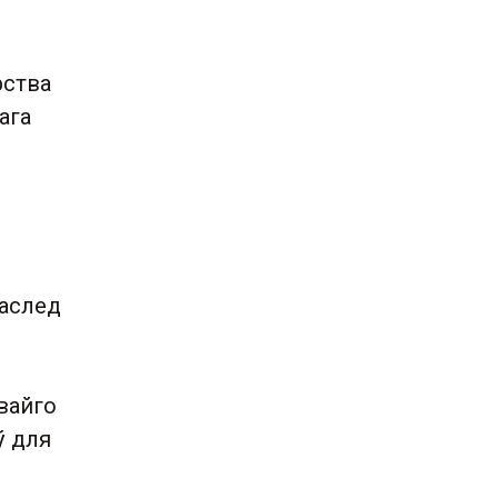
рства
ага
раслед
вайго
ў для