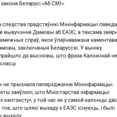
 закона Беларусі «Аб СМІ».
 следства прадстаўнікі Мінінфармацыі паведа
ё вывучэнне Дамовы аб ЕАЭС, а таксама звярн
 замежных спраў, якое ўпаўнаважана каментав
мовы, заключаныя Беларуссю. У выніку
прайшло да высновы, што фраза Калінкінай н
снасці.
» не прызнала папярэджанне Мінінфармацыі.
зеты заяўлялі, што Міністэрства інфармацыі
з кантэксту», у той час як у самой калонцы д
 тое, што шляхі выхаду з ЕАЭС існуюць, і былі
 выхаду.