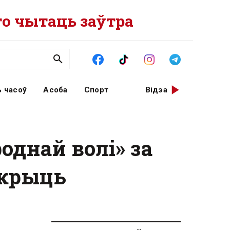
о чытаць заўтра
 часоў
Асоба
Спорт
Відэа
однай волі» за
акрыць