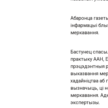
Абаронца газеты
інфармацыі блы
меркавання.
Бастунец спасыл
практыку ААН, Е
прэцэдэнтныя р
выказвання мер
хадайніцтва аб 
вызначыць, ці н
меркавання. Ад
экспертызы.