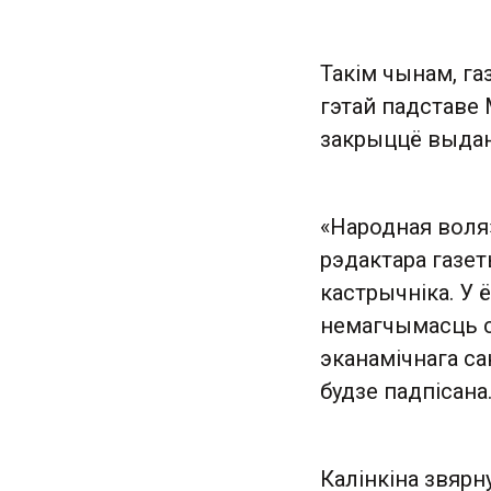
Такім чынам, га
гэтай падставе
закрыццё выдан
«Народная воля
рэдактара газет
кастрычніка. У 
немагчымасць с
эканамічнага са
будзе падпісана
Калінкіна звярн