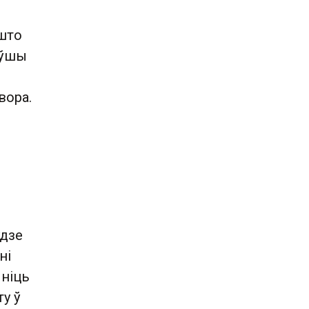
 што
аўшы
вора.
удзе
ні
ыніць
ту ў