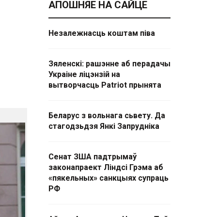
АПОШНЯЕ НА САЙЦЕ
ы
Незалежнасць коштам піва
Зяленскі: рашэнне аб перадачы
Украіне ліцэнзій на
вытворчасць Patriot прынята
Беларус з вольнага сьвету. Да
стагодзьдзя Янкі Запрудніка
Сенат ЗША падтрымаў
законапраект Ліндсі Грэма аб
«пякельных» санкцыях супраць
РФ