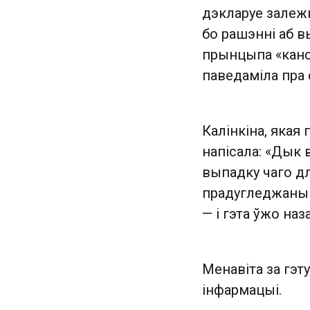
дэкларуе залежн
бо рашэнні аб 
прынцыпа «канс
паведаміла пра 
Калінкіна, якая 
напісала: «Дык 
выпадку чаго дл
прадугледжаны д
— і гэта ўжо наз
Менавіта за гэту
інфармацыі.