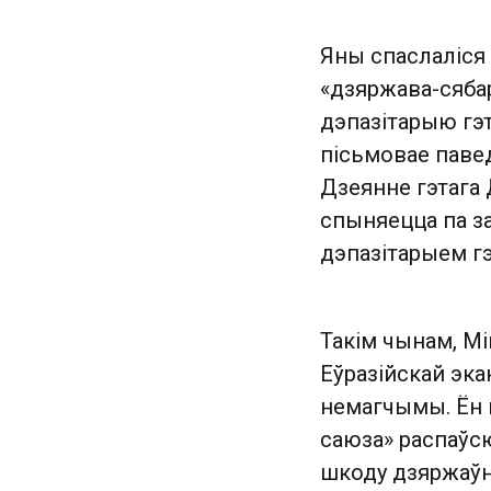
Яны спаслаліся 
«дзяржава-сябар
дэпазітарыю гэ
пісьмовае павед
Дзеянне гэтага 
спыняецца па з
дэпазітарыем гэ
Такім чынам, Мі
Еўразійскай эка
немагчымы. Ён 
саюза» распаўс
шкоду дзяржаўны