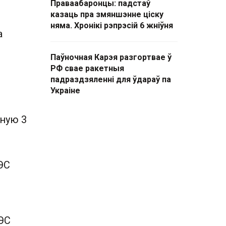
Праваабаронцы: падстаў
казаць пра змяншэнне ціску
няма. Хронікі рэпрэсій 6 жніўня
а
Паўночная Карэя разгортвае ў
РФ свае ракетныя
падраздзяленні для ўдараў па
Украіне
аную 3
ЭС
АЭС