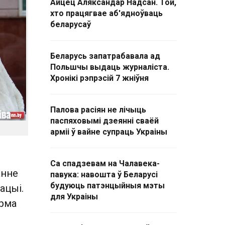
Айцец Аляксандар Надсан. Той,
хто працягвае аб'ядноўваць
беларусаў
Беларусь запатрабавала ад
Польшчы выдаць журналіста.
Хронікі рэпрэсій 7 жніўня
Палова расіян не лічыць
паспяховымі дзеянні сваёй
арміі ў вайне супраць Украіны
Са спадзевам на Чалавека-
анне
павука: навошта ў Беларусі
будуюць патэнцыйныя мэты
ацыі.
для Украіны
арма