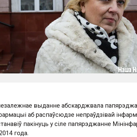
незалежнае выданне абскарджвала папярэдж
фармацыі аб распаўсюдзе непраўдзівай інфарм
станавіў пакінуць у сіле папярэджанне Мінінф
2014 года.