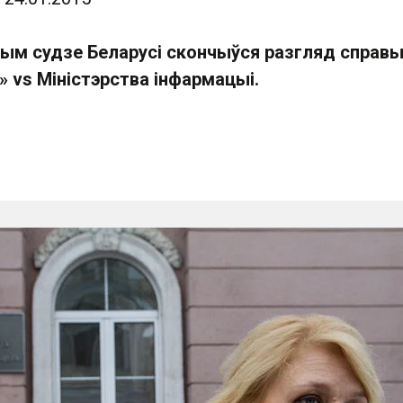
ным судзе Беларусі скончыўся разгляд справ
 vs Міністэрства інфармацыі.