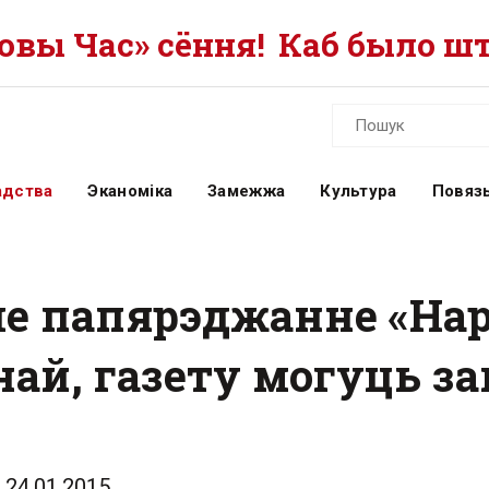
вы Час» сёння!
Каб было шт
адства
Эканоміка
Замежжа
Культура
Повязь
ле папярэджанне «Нар
най, газету могуць з
24.01.2015