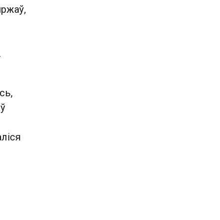
яржаў,
.
сь,
 ў
аліся