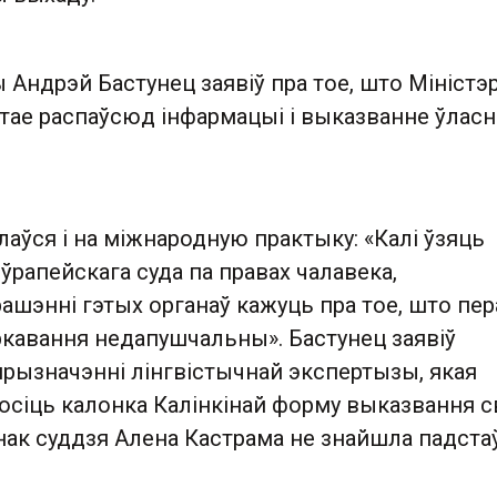
 Андрэй Бастунец заявіў пра тое, што Міністэ
тае распаўсюд інфармацыі і выказванне ўласн
аўся і на міжнародную практыку: «Калі ўзяць
ўрапейскага суда па правах чалавека,
ашэнні гэтых органаў кажуць пра тое, што пе
кавання недапушчальны». Бастунец заявіў
прызначэнні лінгвістычнай экспертызы, якая
осіць калонка Калінкінай форму выказвання с
нак суддзя Алена Кастрама не знайшла падста