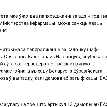
зета мае ўжо два папярэджанні за адзін год і н
 Міністэрства інфармацыі можа санкцыяваць
ня.
» атрымала папярэджанне за калонку шэф-
ы Святланы Калінкінай «На ланцуг», апублікав
ёй аўтарка перасцерагае пра фактычную
амастойнага выхаду Беларусі з Еўразійскага
юза ў выпадку, калі дамова аб ратыфікацыі ЕА
.
ула ўвагу на тое, што артыкул 13 дамовы аб Е