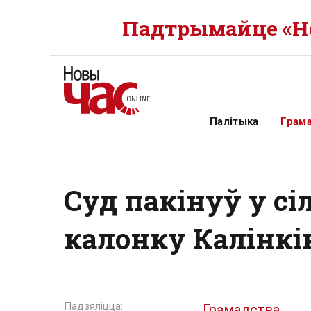
Падтрымайце «Но
Палітыка
Грам
Суд пакінуў у сі
калонку Калінкі
Грамадства