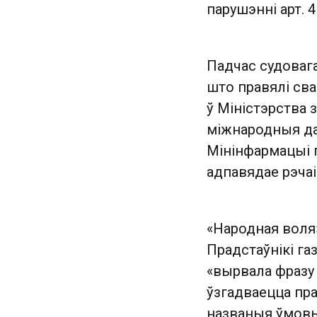
парушэнні арт. 4
Падчас судовага
што правялі сва
ў Міністэрства
міжнародныя да
Мінінфармацыі 
адпавядае рэчаі
«Народная воля
Прадстаўнікі га
«вырвала фразу 
ўзгадваецца пра
названыя ўмовы