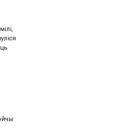
мілі,
уліся
аць
е
войчы