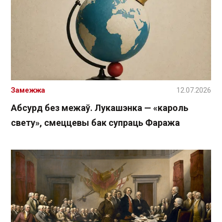
Замежжа
12.07.2026
Абсурд без межаў. Лукашэнка — «кароль
свету», смеццевы бак супраць Фаража