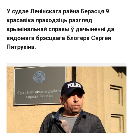
У судзе Ленінскага раёна Берасця 9
красавіка праходзіць разгляд
крымінальнай справы ў дачыненні да
вядомага брэсцкага блогера Сяргея
Пятрухіна.