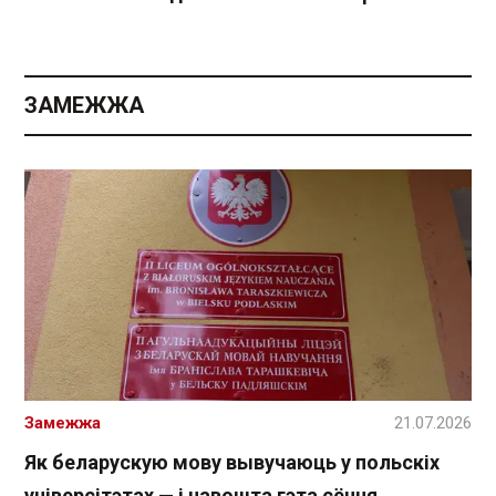
ЗАМЕЖЖА
Замежжа
21.07.2026
Як беларускую мову вывучаюць у польскіх
універсітэтах — і навошта гэта сёння