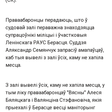
Праваабаронцы перадаюць, што ў
судовай залі пераважна знаходзяцца
супрацоўнікі міліцыі і ўчастковыя
Ленінскага РАУС Берасця. Суддзя
Аляксандр Семянчук запрасіў амапаўцаў,
каб тыя вывелі з залі ўсіх, каму не хапіла
месца.
З залі вывелі ўсіх, каму не хапіла месца, у
тым ліку праваабаронцаў "Вясны" Алеся
Бяляцкага і Валянціна Стэфановіча, якія
прыехалі ў Берасце весці маніторынг