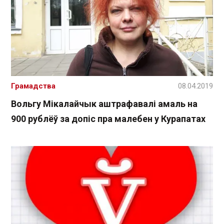
Грамадства
08.04.2019
Вольгу Мікалайчык аштрафавалі амаль на
900 рублёў за допіс пра малебен у Курапатах