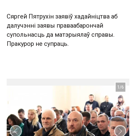
Сяргей Пятрухін заявіў хадайніцтва аб
далучэнні заявы праваабарончай
супольнасць да матэрыялаў справы.
Пракурор не супраць.
Папярэдні слайд
Наст