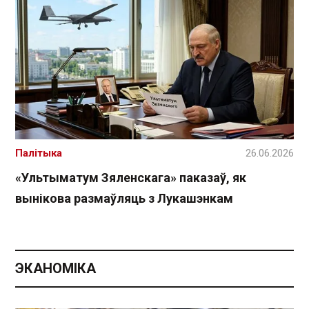
Палітыка
26.06.2026
«Ультыматум Зяленскага» паказаў, як
вынікова размаўляць з Лукашэнкам
ЭКАНОМІКА