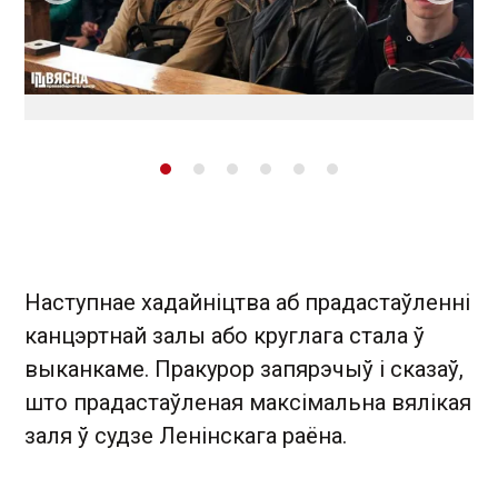
Наступнае хадайніцтва аб прадастаўленні
канцэртнай залы або круглага стала ў
выканкаме. Пракурор запярэчыў і сказаў,
што прадастаўленая максімальна вялікая
заля ў судзе Ленінскага раёна.