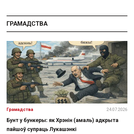
ГРАМАДСТВА
Грамадства
24.07.2026
Бунт у бункеры: як Хрэнін (амаль) адкрыта
пайшоў супраць Лукашэнкі