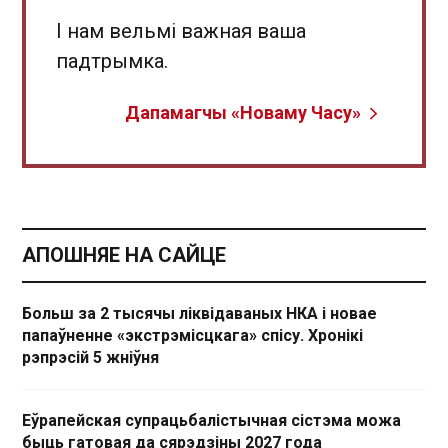
І нам вельмі важная ваша
падтрымка.
Дапамагчы «Новаму Часу»
АПОШНЯЕ НА САЙЦЕ
Больш за 2 тысячы ліквідаваных НКА і новае
папаўненне «экстрэмісцкага» спісу. Хронікі
рэпрэсій 5 жніўня
Еўрапейская супрацьбалістычная сістэма можа
быць гатовая да сярэдзіны 2027 года