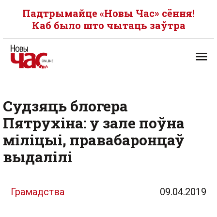
Падтрымайце «Новы Час» сёння!
Каб было што чытаць заўтра
Судзяць блогера
Пятрухіна: у зале поўна
міліцыі, правабаронцаў
выдалілі
Грамадства
09.04.2019