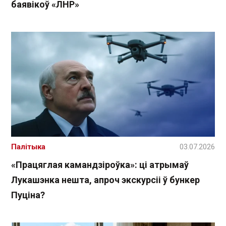
баявікоў «ЛНР»
Палітыка
03.07.2026
«Працяглая камандзіроўка»: ці атрымаў
Лукашэнка нешта, апроч экскурсіі ў бункер
Пуціна?