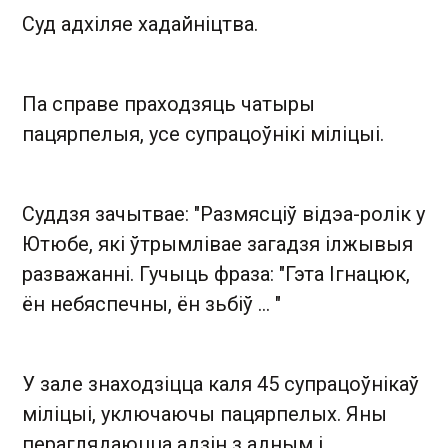
Суд адхіляе хадайніцтва.
Па справе праходзяць чатыры
пацярпелыя, усе супрацоўнікі міліцыі.
Суддзя зачытвае: "Размясціў відэа-ролік у
Ютюбе, які ўтрымлівае загадзя ілжывыя
разважанні. Гучыць фраза: "Гэта Ігнацюк,
ён небяспечны, ён зьбіў ... "
У зале знаходзіцца каля 45 супрацоўнікаў
міліцыі, уключаючы пацярпелых. Яны
пераглядаюцца адзін з адным і