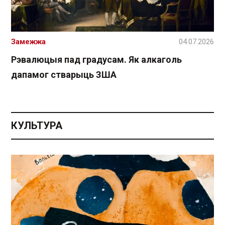
Замежжа
04.07.2026
Рэвалюцыя пад градусам. Як алкаголь
дапамог стварыць ЗША
КУЛЬТУРА