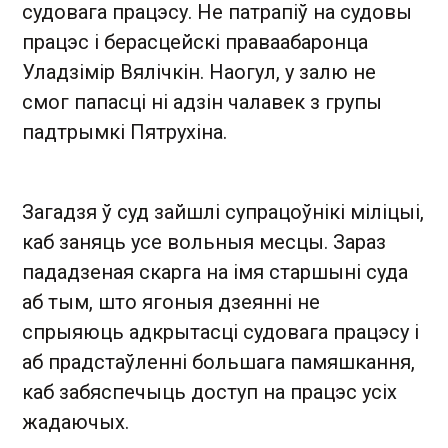
судовага працэсу. Не патрапіў на судовы
працэс і берасцейскі праваабаронца
Уладзімір Вялічкін. Наогул, у залю не
смог папасці ні адзін чалавек з групы
падтрымкі Пятрухіна.
Загадзя ў суд зайшлі супрацоўнікі міліцыі,
каб заняць усе вольныя месцы. Зараз
пададзеная скарга на імя старшыні суда
аб тым, што ягоныя дзеянні не
спрыяюць адкрытасці судовага працэсу і
аб прадстаўленні большага памяшкання,
каб забяспечыць доступ на працэс усіх
жадаючых.