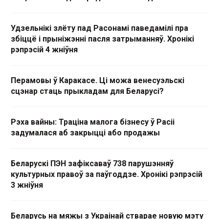
Удзельнікі злёту пад Расонамі паведамілі пра
збіццё і прыніжэнні пасля затрыманняў. Хронікі
рэпрэсій 4 жніўня
Перамовы ў Каракасе. Ці можа венесуэльскі
сцэнар стаць прыкладам для Беларусі?
Рэха вайны: Траціна малога бізнесу ў Расіі
задумалася аб закрыцці або продажы
Беларускі ПЭН зафіксаваў 738 парушэнняў
культурных правоў за паўгоддзе. Хронікі рэпрэсій
3 жніўня
Беларусь на мяжы з Украінай стварае новую мэту