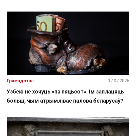
Грамадства
17.07.2026
Узбекі не хочуць «па пяцьсот». Ім заплацяць
больш, чым атрымлівае палова беларусаў?