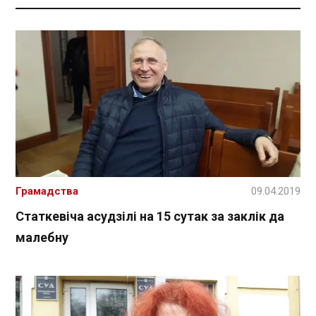
Грамадства
09.04.2019
Статкевіча асудзілі на 15 сутак за заклік да
малебну