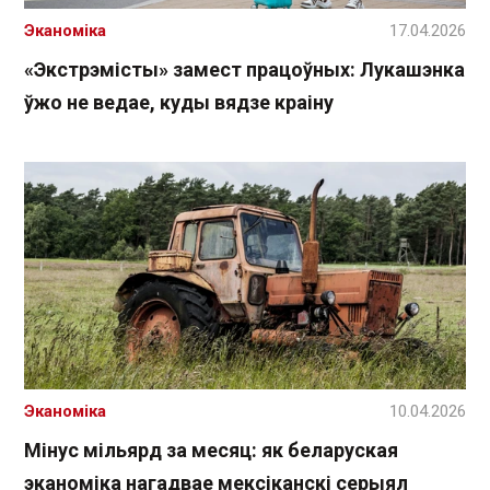
Эканоміка
17.04.2026
«Экстрэмісты» замест працоўных: Лукашэнка
ўжо не ведае, куды вядзе краіну
Эканоміка
10.04.2026
Мінус мільярд за месяц: як беларуская
эканоміка нагадвае мексіканскі серыял