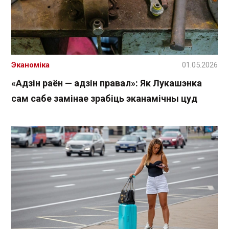
Эканоміка
01.05.2026
«Адзін раён — адзін правал»: Як Лукашэнка
сам сабе замінае зрабіць эканамічны цуд