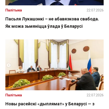
Палітыка
22.07.2026
Пасьля Лукашэнкі – не абавязкова свабода.
Як можа зьмяніцца ўлада ў Беларусі
Палітыка
22.07.2026
Новы расейскі «дыплямат» у Беларусі — з