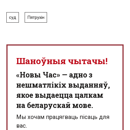
суд
Пятрухін
Шаноўныя чытачы!
«Новы Час» — адно з
нешматлікіх выданняў,
якое выдаецца цалкам
на беларускай мове.
Мы хочам працягваць пісаць для
вас.