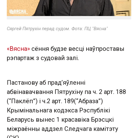
Сяргей Пятрухін перад судом. Фота: ПЦ "Вясна"
«Вясна»
сёння будзе весці наўпроставы
рэпартаж з судовай залі.
Пастанову аб прад’яўленні
абвінавачвання Пятрухіну па ч. 2 арт. 188
(“Паклёп”) і ч.2 арт. 189(“Абраза”)
Крымінальнага кодэкса Рэспублікі
Беларусь вынес 1 красавіка Брэсцкі
міжраённы аддзел Следчага камітэту
(СК).