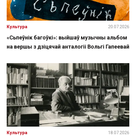
Культура
20.07.2026
«Сьпеўнік багоўкі»: выйшаў музычны альбом
на вершы з дзіцячай анталогіі Вольгі Гапеевай
Культура
18.07.2026