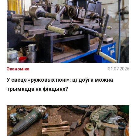
Эканоміка
31.07.2026
У свеце «ружовых поні»: ці доўга можна
трымацца на фікцыях?