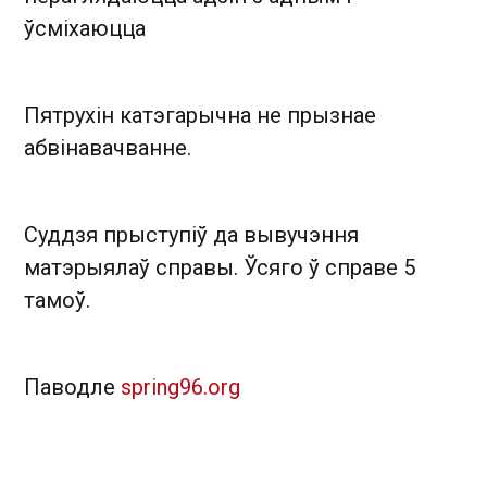
ўсміхаюцца
Пятрухін катэгарычна не прызнае
абвінавачванне.
Суддзя прыступіў да вывучэння
матэрыялаў справы. Ўсяго ў справе 5
тамоў.
Паводле
spring96.org