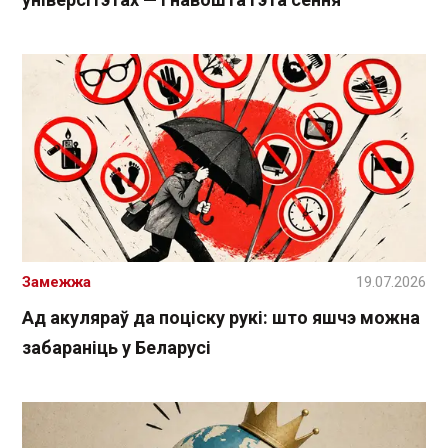
Замежжа
19.07.2026
Ад акуляраў да поціску рукі: што яшчэ можна
забараніць у Беларусі