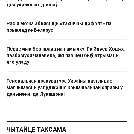
для украінскіх дронаў
Расія можа абвясціць «тэхнічны дэфолт» па
прыкладзе Беларусі
Пераемнік без права на памылку. Як Энвер Ходжа
пазбавіўся чалавека, які павінен быў атрымаць
яго ўладу
Генеральная пракуратура Украіны разглядае
магчымасць узбуджэння крымінальнай справы ў
дачыненні да Лукашэнкі
ЧЫТАЙЦЕ ТАКСАМА