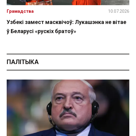
Грамадства
10.07.2026
Узбекі замест масквічоў: Лукашэнка не вітае
ў Беларусі «рускіх братоў»
ПАЛІТЫКА