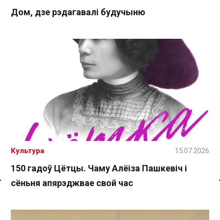
Дом, дзе рэдагавалі будучыню
Культура
15.07.2026
150 гадоў Цётцы. Чаму Алёіза Пашкевіч і
сёньня апярэджвае свой час
Спасылка без VPN