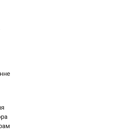
ў
нне
ня
ора
орам