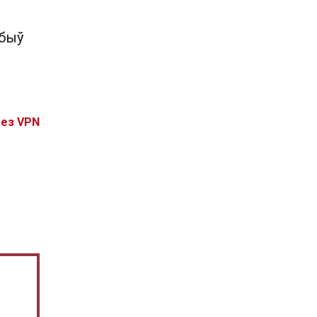
 быў
без VPN