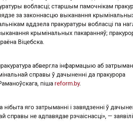
уратуры вобласці; старшым памочнікам праку
глядзе за законнасцю выканання крымінальны
альнікам аддзела пракуратуры вобласці па на
выканання крымінальных пакаранняў; пракуро
раёна Віцебска.
ракуратура абвергла інфармацыю аб затрыманн
мінальнай справы ў дачыненні да пракурора
Раманоўскага, піша
reform.by
.
 нібыта яго затрыманні і завядзенні ў дачыне
й справы не адпавядае рэчаіснасці», — заявілі