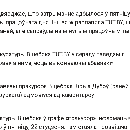
цвярджае, што затрыманне адбылося ў пятніцу,
цы працоўнага дня. Іншая ж распавяла TUT.BY, 
раней, але сапраўды на мінулым працоўным ты
уратуры Віцебска TUT.BY у сераду паведамілі,
авіча няма, ёсць выконваючы абавязкі».
вязкі пракурора Віцебска Кірыл Дубоў (раней
ўскага) адмовіўся ад каментароў.
атуры Віцебска ў графе «пракурор» інфармацы
 ў пятніцу, 22 студзеня, там стаяла прозвішча