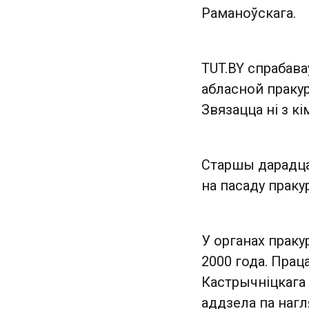
Раманоўскага.
TUT.BY спрабав
абласной пракур
Звязацца ні з кі
Старшы дарадц
на пасаду праку
У органах праку
2000 года. Пра
Кастрычніцкага
аддзела па наг