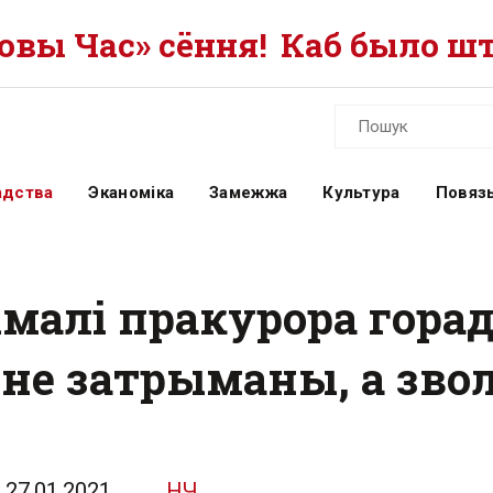
вы Час» сёння!
Каб было шт
адства
Эканоміка
Замежжа
Культура
Повязь
малі пракурора горад
 не затрыманы, а зв
27.01.2021
НЧ