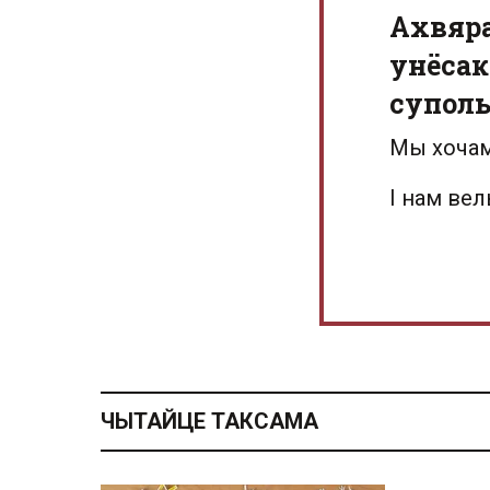
Aхвяр
унёсак
суполь
Мы хочам
І нам ве
ЧЫТАЙЦЕ ТАКСАМА