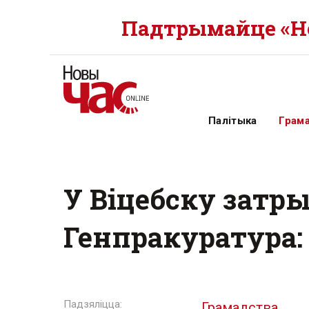
Падтрымайце «Но
Палітыка
Грам
У Віцебску затры
Генпракуратура:
Грамадства