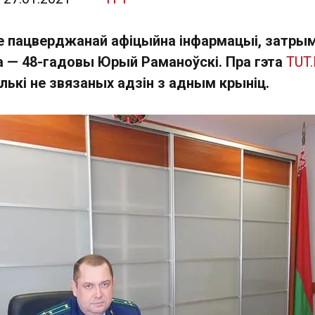
 не пацверджанай афіцыйна інфармацыі, затры
а — 48-гадовы Юрый Раманоўскі. Пра гэта
TUT
лькі не звязаных адзін з адным крыніц.