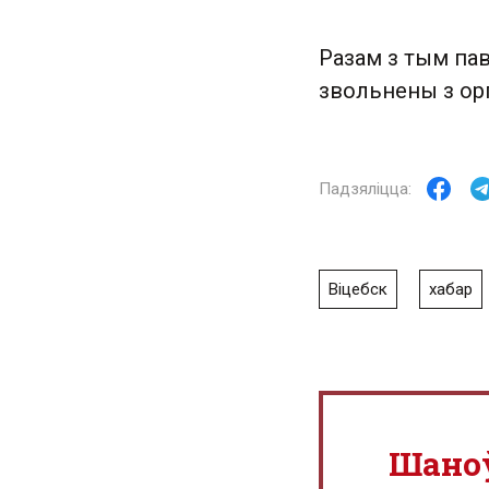
Разам з тым па
звольнены з орг
Віцебск
хабар
Шано