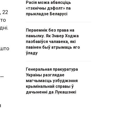
Расія можа абвясціць
«тэхнічны дэфолт» па
 22
прыкладзе Беларусі
што
дні.
Пераемнік без права на
памылку. Як Энвер Ходжа
пазбавіўся чалавека, які
павінен быў атрымаць яго
 што
ўладу
Генеральная пракуратура
Украіны разглядае
 —
магчымасць узбуджэння
крымінальнай справы ў
дачыненні да Лукашэнкі
я