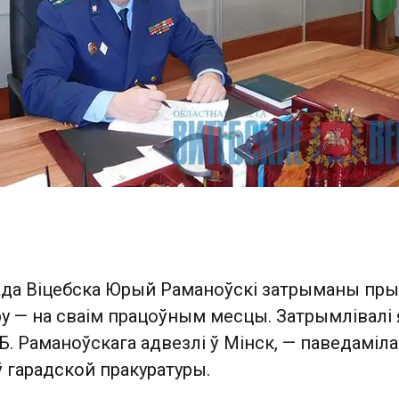
ада Віцебска Юрый Раманоўскі затрыманы пры
у — на сваім працоўным месцы. Затрымлівалі 
Б. Раманоўскага адвезлі ў Мінск, — паведаміла
ў гарадской пракуратуры.