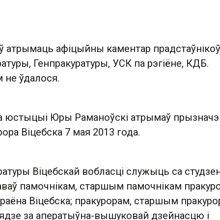
аў атрымаць афіцыйны каментар прадстаўніко
атуры, Генпракуратуры, УСК па рэгіёне, КДБ.
м не ўдалося.
а юстыцыі Юры Раманоўскі атрымаў прызначэ
рора Віцебска 7 мая 2013 года.
ратуры Віцебскай вобласці служыць са студзе
цаваў памочнікам, старшым памочнікам пракур
 раёна Віцебска; пракурорам, старшым пракур
лядзе за аператыўна-вышуковай дзейнасцю і