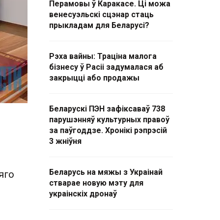
Перамовы ў Каракасе. Ці можа
венесуэльскі сцэнар стаць
прыкладам для Беларусі?
Рэха вайны: Траціна малога
бізнесу ў Расіі задумалася аб
закрыцці або продажы
Беларускі ПЭН зафіксаваў 738
парушэнняў культурных правоў
за паўгоддзе. Хронікі рэпрэсій
3 жніўня
Беларусь на мяжы з Украінай
яго
стварае новую мэту для
украінскіх дронаў