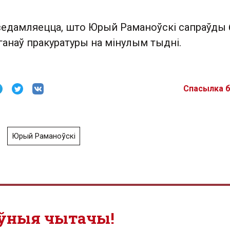
ведамляецца, што Юрый Раманоўскі сапраўды
анаў пракуратуры на мінулым тыдні.
Спасылка 
Юрый Раманоўскі
ўныя чытачы!