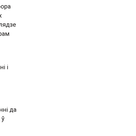
рора
х
глядзе
рам
і і
нні да
 ў