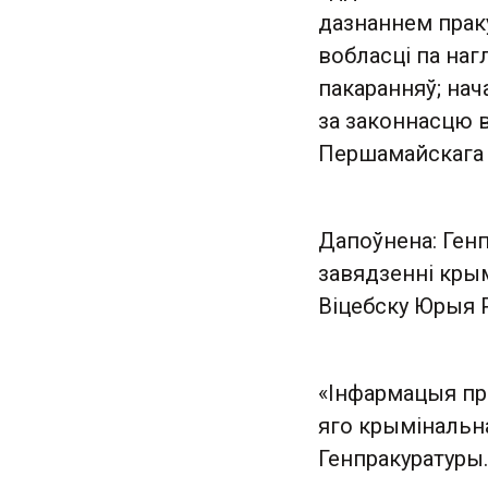
дазнаннем прак
вобласці па на
пакаранняў; нач
за законнасцю 
Першамайскага 
Дапоўнена: Генп
завядзенні кры
Віцебску Юрыя 
«Інфармацыя пра
яго крымінальна
Генпракуратуры.