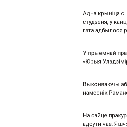
Адна крыніца с
студзеня, у кан
гэта адбылося 
У прыёмнай прак
«Юрыя Уладзімір
Выконваючы аба
намеснік Рамано
На сайце пракур
адсутнічае. Яшчэ