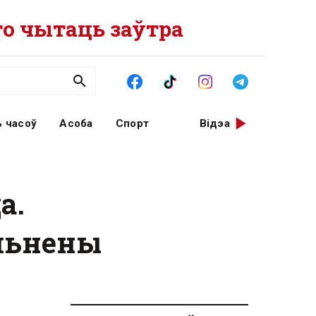
о чытаць заўтра
 часоў
Асоба
Спорт
Відэа
а.
ольнены