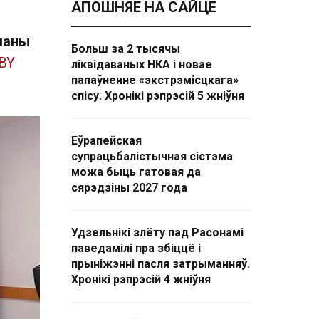
АПОШНЯЕ НА САЙЦЕ
маны
Больш за 2 тысячы
.BY
ліквідаваных НКА і новае
папаўненне «экстрэмісцкага»
спісу. Хронікі рэпрэсій 5 жніўня
Еўрапейская
супрацьбалістычная сістэма
можа быць гатовая да
сярэдзіны 2027 года
Удзельнікі злёту пад Расонамі
паведамілі пра збіццё і
прыніжэнні пасля затрыманняў.
Хронікі рэпрэсій 4 жніўня