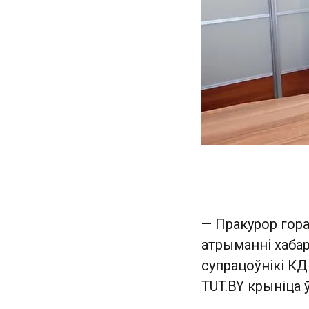
— Пракурор гор
атрыманні хабар
супрацоўнікі КД
TUT.BY крыніца 