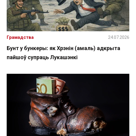
Грамадства
24.07.2026
Бунт у бункеры: як Хрэнін (амаль) адкрыта
пайшоў супраць Лукашэнкі