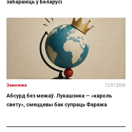
забараніць у Беларусі
Замежжа
12.07.2026
Абсурд без межаў. Лукашэнка — «кароль
свету», смеццевы бак супраць Фаража