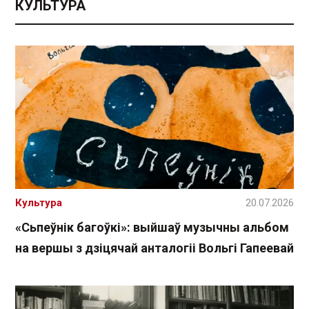
КУЛЬТУРА
Культура
20.07.2026
«Сьпеўнік багоўкі»: выйшаў музычны альбом
на вершы з дзіцячай анталогіі Вольгі Гапеевай