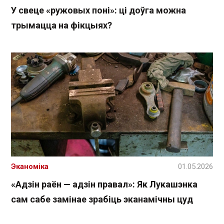
У свеце «ружовых поні»: ці доўга можна
трымацца на фікцыях?
Эканоміка
01.05.2026
«Адзін раён — адзін правал»: Як Лукашэнка
сам сабе замінае зрабіць эканамічны цуд