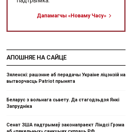
падтрымка.
Дапамагчы «Новаму Часу»
АПОШНЯЕ НА САЙЦЕ
Зяленскі: рашэнне аб перадачы Украіне ліцэнзій на
вытворчасць Patriot прынята
Беларус з вольнага сьвету. Да стагодзьдзя Янкі
Запрудніка
Сенат ЗША падтрымаў законапраект Ліндсі Грэма
аб «пякельных» санкцыях супраць РФ