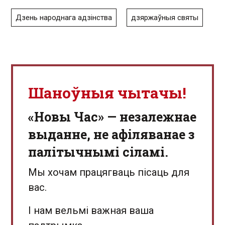
Дзень народнага адзінства
дзяржаўныя святы
Шаноўныя чытачы!
«Новы Час» — незалежнае
выданне, не афіляванае з
палітычнымі сіламі.
Мы хочам працягваць пісаць для
вас.
І нам вельмі важная ваша