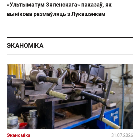
«Ультыматум Зяленскага» паказаў, як
вынікова размаўляць з Лукашэнкам
ЭКАНОМІКА
Эканоміка
31.07.2026