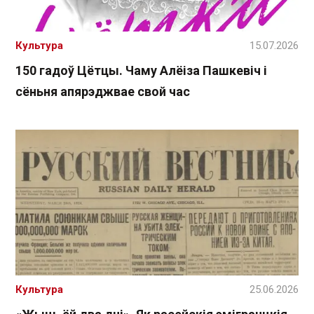
Культура
15.07.2026
150 гадоў Цётцы. Чаму Алёіза Пашкевіч і
сёньня апярэджвае свой час
Культура
25.06.2026