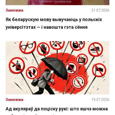
Замежжа
21.07.2026
Як беларускую мову вывучаюць у польскіх
універсітэтах — і навошта гэта сёння
Замежжа
19.07.2026
Ад акуляраў да поціску рукі: што яшчэ можна