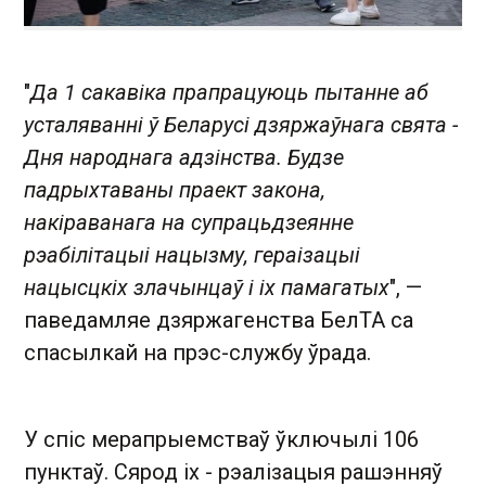
"
Да 1 сакавіка прапрацуюць пытанне аб
усталяванні ў Беларусі дзяржаўнага свята -
Дня народнага адзінства. Будзе
падрыхтаваны праект закона,
накіраванага на супрацьдзеянне
рэабілітацыі нацызму, гераізацыі
нацысцкіх злачынцаў і іх памагатых
", —
паведамляе дзяржагенства БелТА са
спасылкай на прэс-службу ўрада.
У спіс мерапрыемстваў ўключылі 106
пунктаў. Сярод іх - рэалізацыя рашэнняў