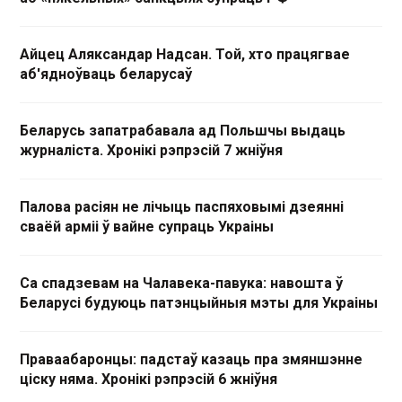
Айцец Аляксандар Надсан. Той, хто працягвае
аб'ядноўваць беларусаў
Беларусь запатрабавала ад Польшчы выдаць
журналіста. Хронікі рэпрэсій 7 жніўня
Палова расіян не лічыць паспяховымі дзеянні
сваёй арміі ў вайне супраць Украіны
Са спадзевам на Чалавека-павука: навошта ў
Беларусі будуюць патэнцыйныя мэты для Украіны
Праваабаронцы: падстаў казаць пра змяншэнне
ціску няма. Хронікі рэпрэсій 6 жніўня