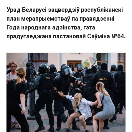
Урад Беларусі зацвердзіў рэспубліканскі
план мерапрыемстваў па правядзенні
Года народнага адзінства, гэта
прадугледжана пастановай Саўміна №64.