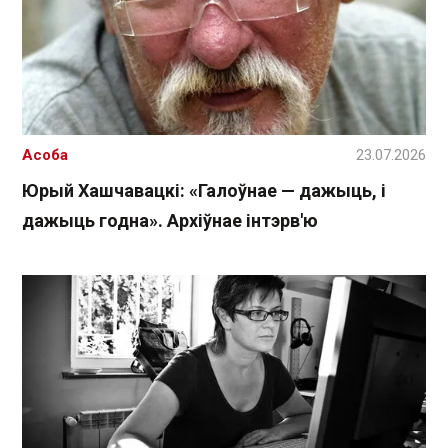
Асоба
23.07.2026
Юрый Хашчавацкі: «Галоўнае — дажыць, і
дажыць годна». Архіўнае інтэрв'ю