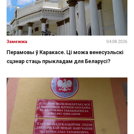
Замежжа
04.08.2026
Перамовы ў Каракасе. Ці можа венесуэльскі
сцэнар стаць прыкладам для Беларусі?