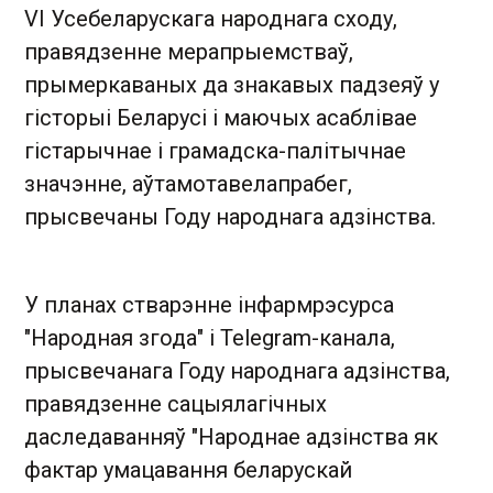
VI Усебеларускага народнага сходу,
правядзенне мерапрыемстваў,
прымеркаваных да знакавых падзеяў у
гісторыі Беларусі і маючых асаблівае
гістарычнае і грамадска-палітычнае
значэнне, аўтамотавелапрабег,
прысвечаны Году народнага адзінства.
У планах стварэнне інфармрэсурса
"Народная згода" і Telegram-канала,
прысвечанага Году народнага адзінства,
правядзенне сацыялагічных
даследаванняў "Народнае адзінства як
фактар ​​умацавання беларускай