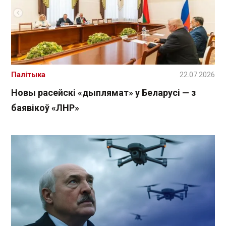
Палітыка
22.07.2026
Новы расейскі «дыплямат» у Беларусі — з
баявікоў «ЛНР»