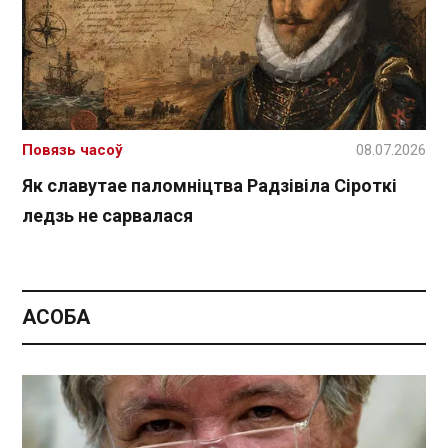
Повязь часоў
08.07.2026
Як славутае паломніцтва Радзівіла Сіроткі
ледзь не сарвалася
АСОБА