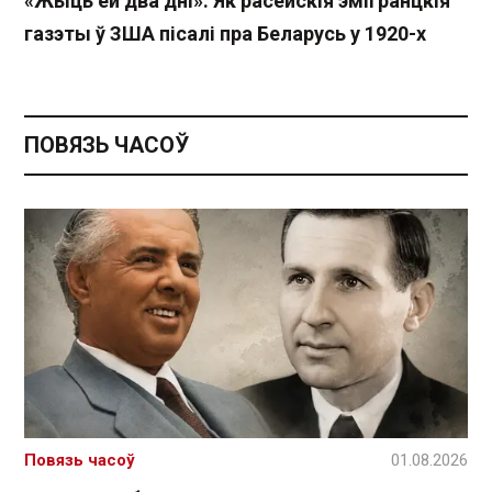
«Жыць ёй два дні». Як расейскія эмігранцкія
газэты ў ЗША пісалі пра Беларусь у 1920-х
ПОВЯЗЬ ЧАСОЎ
Повязь часоў
01.08.2026