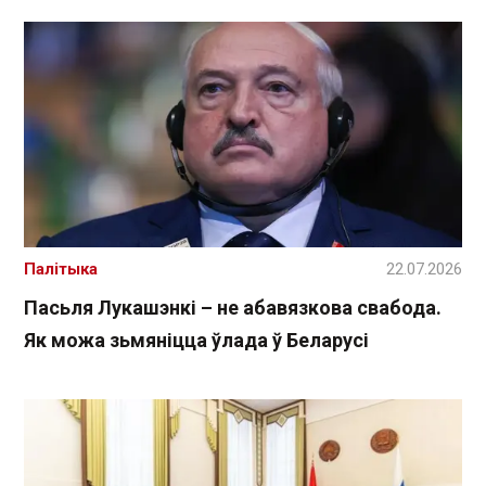
Палітыка
22.07.2026
Пасьля Лукашэнкі – не абавязкова свабода.
Як можа зьмяніцца ўлада ў Беларусі