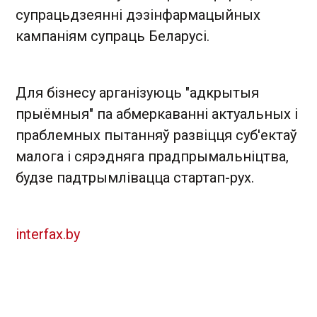
супрацьдзеянні дэзінфармацыйных
кампаніям супраць Беларусі.
Для бізнесу арганізуюць "адкрытыя
прыёмныя" па абмеркаванні актуальных і
праблемных пытанняў развіцця суб'ектаў
малога і сярэдняга прадпрымальніцтва,
будзе падтрымлівацца стартап-рух.
interfax.by