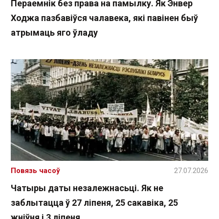
Пераемнік без права на памылку. Як Энвер
Ходжа пазбавіўся чалавека, які павінен быў
атрымаць яго ўладу
Повязь часоў
27.07.2026
Чатыры даты незалежнасьці. Як не
заблытацца ў 27 ліпеня, 25 сакавіка, 25
жніўня і 3 ліпеня