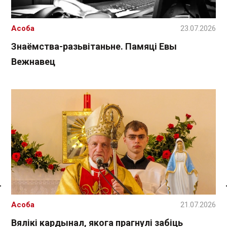
Асоба
23.07.2026
Знаёмства-разьвітаньне. Памяці Евы
Вежнавец
Спасылка без VPN
Асоба
21.07.2026
Вялікі кардынал, якога прагнулі забіць