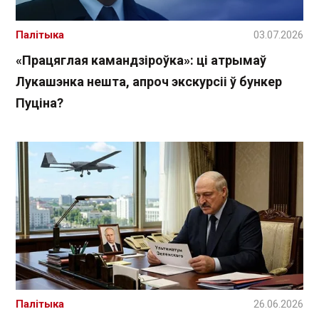
Палітыка
03.07.2026
«Працяглая камандзіроўка»: ці атрымаў
Лукашэнка нешта, апроч экскурсіі ў бункер
Пуціна?
Палітыка
26.06.2026