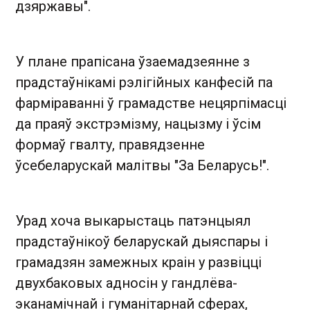
дзяржавы".
У плане прапісана ўзаемадзеянне з
прадстаўнікамі рэлігійных канфесій па
фарміраванні ў грамадстве нецярпімасці
да праяў экстрэмізму, нацызму і ўсім
формаў гвалту, правядзенне
ўсебеларускай малітвы "За Беларусь!".
Урад хоча выкарыстаць патэнцыял
прадстаўнікоў беларускай дыяспары і
грамадзян замежных краін у развіцці
двухбаковых адносін у гандлёва-
эканамічнай і гуманітарнай сферах,