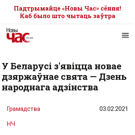
Падтрымайце «Новы Час» сёння!
Каб было што чытаць заўтра
У Беларусі з'явіцца новае
дзяржаўнае свята — Дзень
народнага адзінства
Грамадства
03.02.2021
НЧ