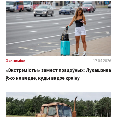
Эканоміка
17.04.2026
«Экстрэмісты» замест працоўных: Лукашэнка
ўжо не ведае, куды вядзе краіну