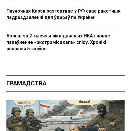
Паўночная Карэя разгортвае ў РФ свае ракетныя
падраздзяленні для ўдараў па Украіне
Больш за 2 тысячы ліквідаваных НКА і новае
папаўненне «экстрэмісцкага» спісу. Хронікі
рэпрэсій 5 жніўня
ГРАМАДСТВА