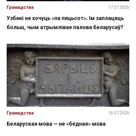
Грамадства
17.07.2026
Узбекі не хочуць «па пяцьсот». Ім заплацяць
больш, чым атрымлівае палова беларусаў?
Грамадства
16.07.2026
Беларуская мова — не «бедная» мова