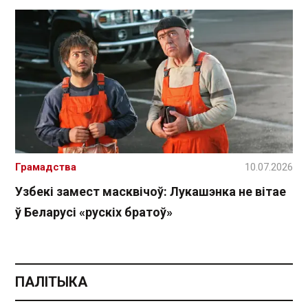
Грамадства
10.07.2026
Узбекі замест масквічоў: Лукашэнка не вітае
ў Беларусі «рускіх братоў»
ПАЛІТЫКА