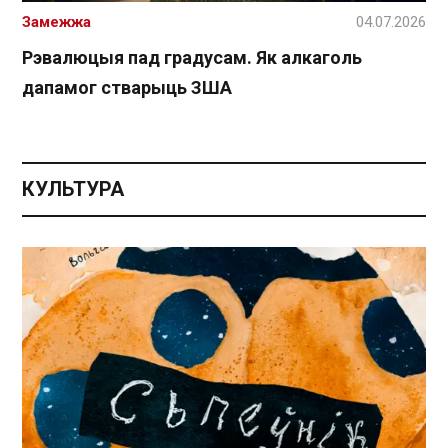
Замежжа
04.07.2026
Рэвалюцыя пад градусам. Як алкаголь
дапамог стварыць ЗША
КУЛЬТУРА