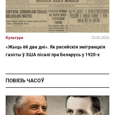
Культура
25.06.2026
«Жыць ёй два дні». Як расейскія эмігранцкія
газэты ў ЗША пісалі пра Беларусь у 1920-х
ПОВЯЗЬ ЧАСОЎ