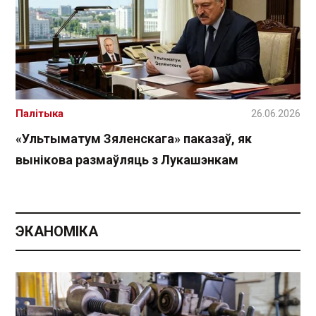
Палітыка
26.06.2026
«Ультыматум Зяленскага» паказаў, як
вынікова размаўляць з Лукашэнкам
ЭКАНОМІКА