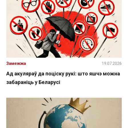
Замежжа
19.07.2026
Ад акуляраў да поціску рукі: што яшчэ можна
забараніць у Беларусі