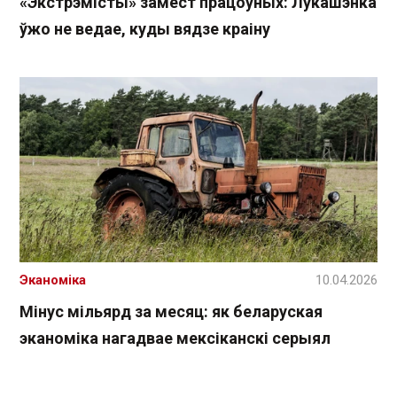
«Экстрэмісты» замест працоўных: Лукашэнка
ўжо не ведае, куды вядзе краіну
Эканоміка
10.04.2026
Мінус мільярд за месяц: як беларуская
эканоміка нагадвае мексіканскі серыял