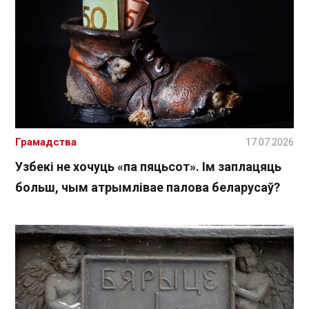
Грамадства
17.07.2026
Узбекі не хочуць «па пяцьсот». Ім заплацяць
больш, чым атрымлівае палова беларусаў?