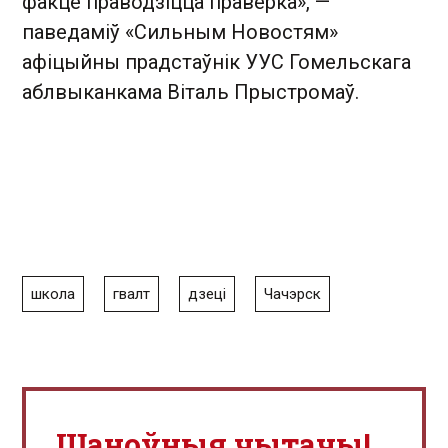
факце праводзіцца праверка», —
паведаміў «Сильным Новостям»
афіцыйны прадстаўнік УУС Гомельскага
аблвыканкама Віталь Прыстромаў.
школа
гвалт
дзеці
Чачэрск
Шаноўныя чытачы!