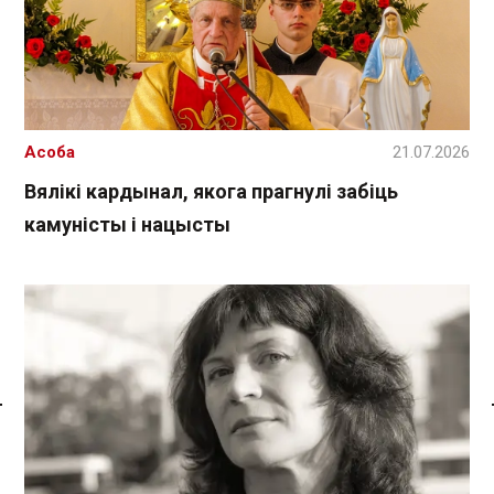
Асоба
21.07.2026
Вялікі кардынал, якога прагнулі забіць
камуністы і нацысты
Спасылка без VPN