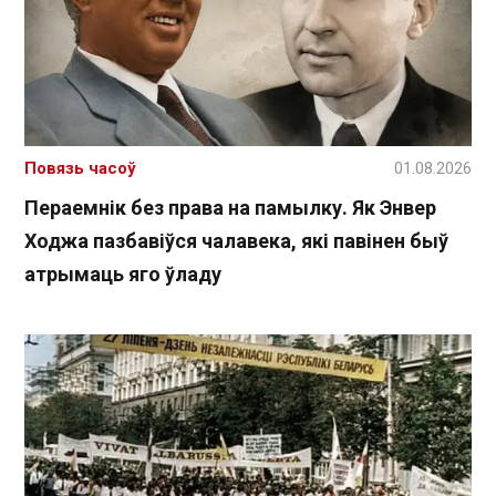
Повязь часоў
01.08.2026
Пераемнік без права на памылку. Як Энвер
Ходжа пазбавіўся чалавека, які павінен быў
атрымаць яго ўладу