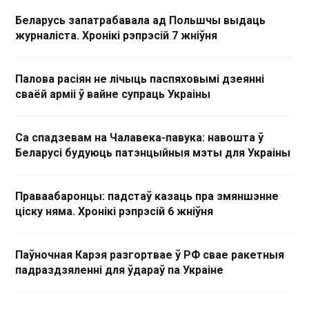
Беларусь запатрабавала ад Польшчы выдаць
журналіста. Хронікі рэпрэсій 7 жніўня
Палова расіян не лічыць паспяховымі дзеянні
сваёй арміі ў вайне супраць Украіны
Са спадзевам на Чалавека-павука: навошта ў
Беларусі будуюць патэнцыйныя мэты для Украіны
Праваабаронцы: падстаў казаць пра змяншэнне
ціску няма. Хронікі рэпрэсій 6 жніўня
Паўночная Карэя разгортвае ў РФ свае ракетныя
падраздзяленні для ўдараў па Украіне