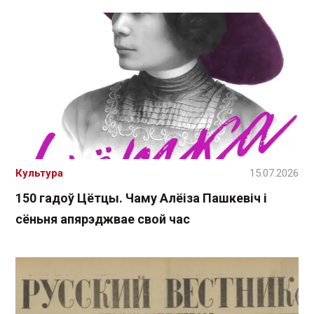
Культура
15.07.2026
150 гадоў Цётцы. Чаму Алёіза Пашкевіч і
сёньня апярэджвае свой час