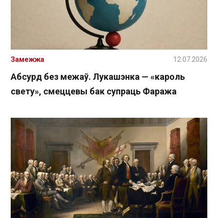
Замежжа
12.07.2026
Абсурд без межаў. Лукашэнка — «кароль
свету», смеццевы бак супраць Фаража