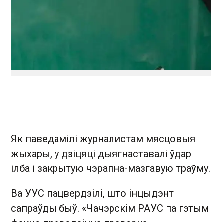
Як паведамілі журналистам мясцовыя
жыхары, у дзіцяці дыягнаставалі ўдар
ілба і закрытую чэрапна-мазгавую траўму.
Ва УУС пацвердзілі, што інцыдэнт
сапраўды быў. «Чачэрскім РАУС па гэтым