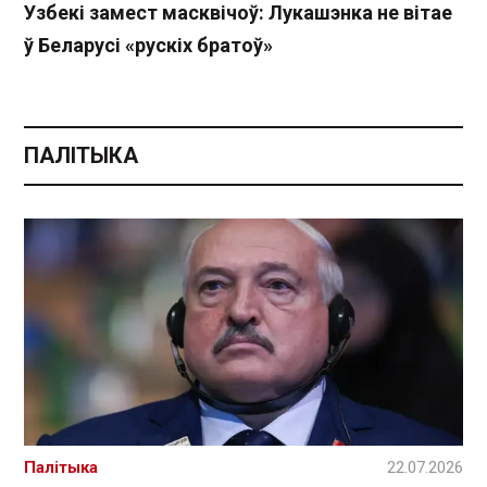
Узбекі замест масквічоў: Лукашэнка не вітае
ў Беларусі «рускіх братоў»
ПАЛІТЫКА
Палітыка
22.07.2026