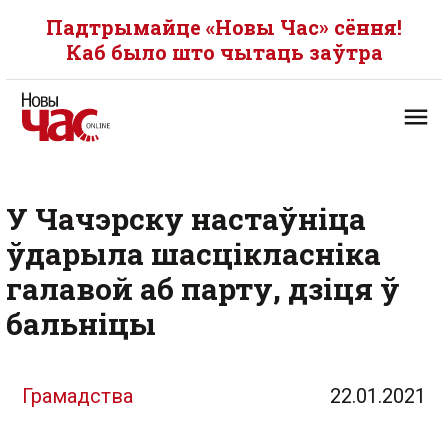
Падтрымайце «Новы Час» сёння!
Каб было што чытаць заўтра
У Чачэрску настаўніца
ўдарыла шасцікласніка
галавой аб парту, дзіця ў
бальніцы
Грамадства
22.01.2021