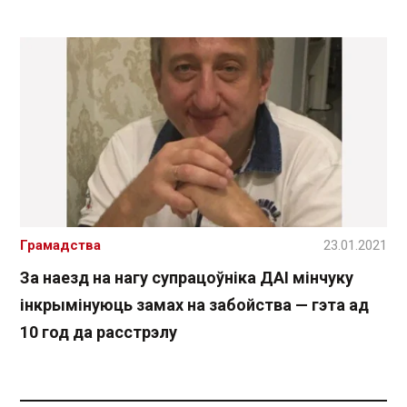
Грамадства
23.01.2021
За наезд на нагу супрацоўніка ДАІ мінчуку
інкрымінуюць замах на забойства — гэта ад
10 год да расстрэлу