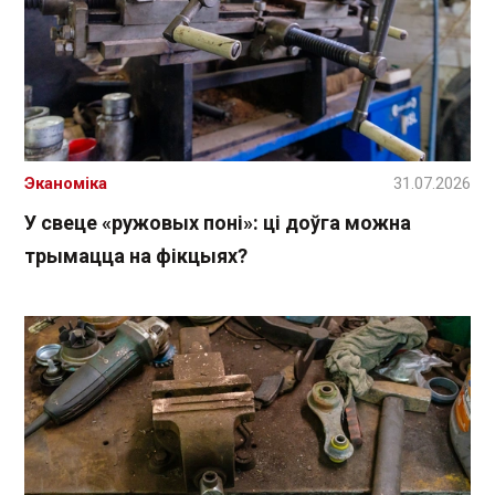
Эканоміка
31.07.2026
У свеце «ружовых поні»: ці доўга можна
трымацца на фікцыях?