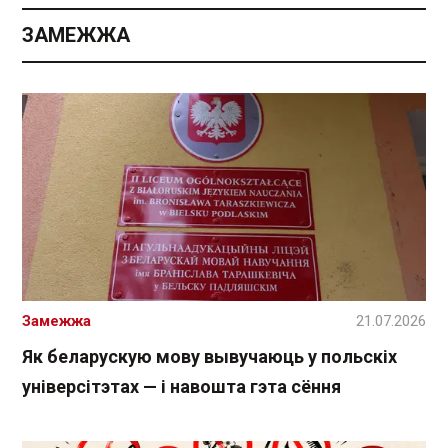
ЗАМЕЖЖА
Замежжа
21.07.2026
Як беларускую мову вывучаюць у польскіх
універсітэтах — і навошта гэта сёння