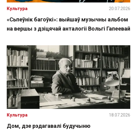
Культура
20.07.2026
«Сьпеўнік багоўкі»: выйшаў музычны альбом
на вершы з дзіцячай анталогіі Вольгі Гапеевай
Культура
18.07.2026
Дом, дзе рэдагавалі будучыню