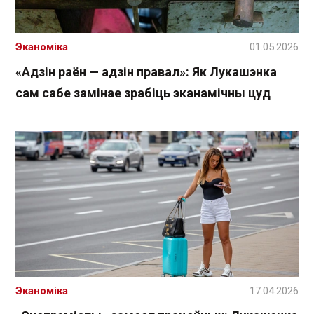
Эканоміка
01.05.2026
«Адзін раён — адзін правал»: Як Лукашэнка
сам сабе замінае зрабіць эканамічны цуд
Эканоміка
17.04.2026