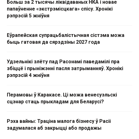
Больш за 2 тысячы ліквідаваных НКА і новае
папаўненне «экстрэмісцкага» спісу. Хронікі
рэпрэсій 5 жніўня
Еўрапейская супрацьбалістычная сістэма можа
быць гатовая да сярэдзіны 2027 года
Удзельнікі злёту пад Расонамі паведамілі пра
збіццё і прыніжэнні пасля затрыманняў. Хронікі
рэпрэсій 4 жніўня
Перамовы ў Каракасе. Ці можа венесуэльскі
сцэнар стаць прыкладам для Беларусі?
Рэха вайны: Траціна малога бізнесу ў Расіі
задумалася аб закрыцці або продажы