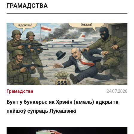
ГРАМАДСТВА
Грамадства
24.07.2026
Бунт у бункеры: як Хрэнін (амаль) адкрыта
пайшоў супраць Лукашэнкі