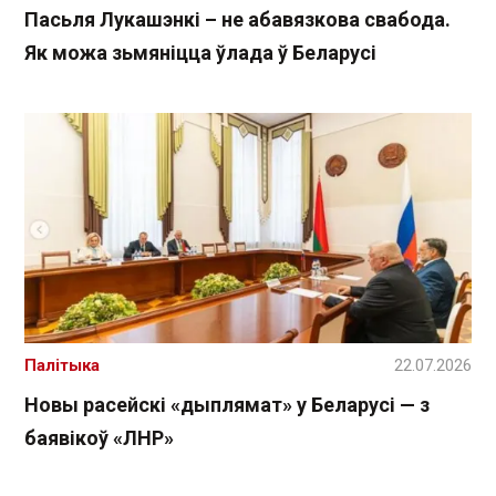
Пасьля Лукашэнкі – не абавязкова свабода.
Як можа зьмяніцца ўлада ў Беларусі
Палітыка
22.07.2026
Новы расейскі «дыплямат» у Беларусі — з
баявікоў «ЛНР»