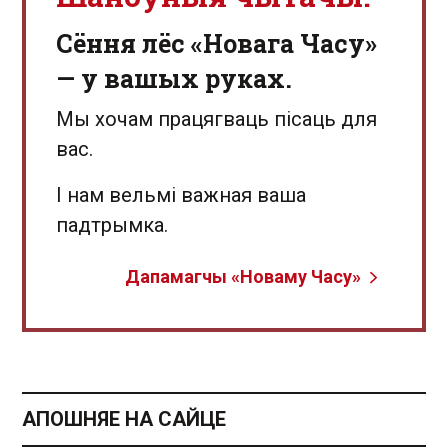
Сёння лёс «Новага Часу»
— у вашых руках.
Мы хочам працягваць пісаць для
вас.
І нам вельмі важная ваша
падтрымка.
Дапамагчы «Новаму Часу»
АПОШНЯЕ НА САЙЦЕ