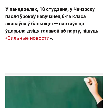
У панядзелак, 18 студзеня, у Чачэрску
пасля ўрокаў навучэнец 6-га класа
аказаўся ў бальніцы — настаўніца
ўдарыла дзіця галавой аб парту, пішуць
«Сильные новости
».