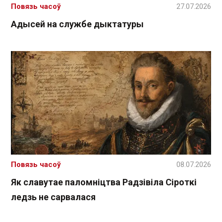
Повязь часоў
27.07.2026
Адысей на службе дыктатуры
Повязь часоў
08.07.2026
Як славутае паломніцтва Радзівіла Сіроткі
ледзь не сарвалася