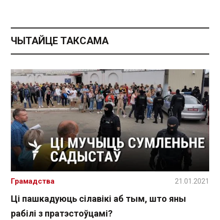
ЧЫТАЙЦЕ ТАКСАМА
Грамадства
21.01.2021
Ці пашкадуюць сілавікі аб тым, што яны
рабілі з пратэстоўцамі?