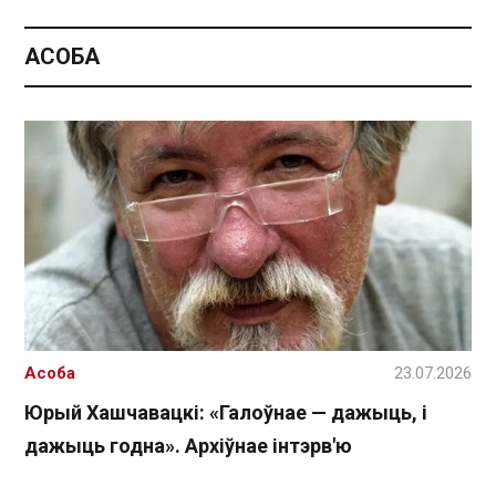
АСОБА
Асоба
23.07.2026
Юрый Хашчавацкі: «Галоўнае — дажыць, і
дажыць годна». Архіўнае інтэрв'ю