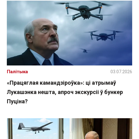
Палітыка
03.07.2026
«Працяглая камандзіроўка»: ці атрымаў
Лукашэнка нешта, апроч экскурсіі ў бункер
Пуціна?