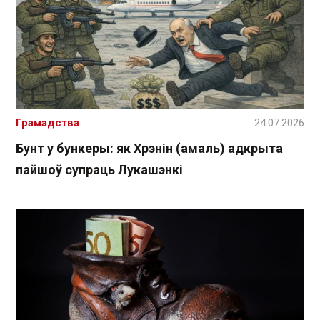
Грамадства
24.07.2026
Бунт у бункеры: як Хрэнін (амаль) адкрыта
пайшоў супраць Лукашэнкі