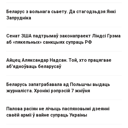
Беларус з вольнага сьвету. Да стагодзьдзя Янкі
Запрудніка
Сенат ЗША падтрымаў законапраект Ліндсі Грэма
аб «пякельных» санкцыях супраць РФ
Айцец Аляксандар Надсан. Той, хто працягвае
аб'ядноўваць беларусаў
Беларусь запатрабавала ад Польшчы выдаць
журналіста. Хронікі рэпрэсій 7 жніўня
Палова расіян не лічыць паспяховымі дзеянні
сваёй арміі ў вайне супраць Украіны