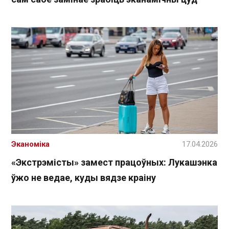
Эканоміка
17.04.2026
«Экстрэмісты» замест працоўных: Лукашэнка
ўжо не ведае, куды вядзе краіну