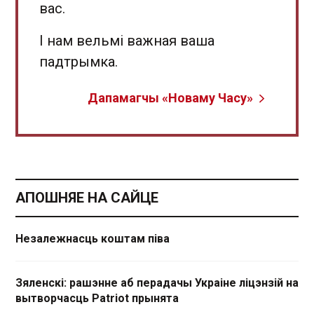
вас.
І нам вельмі важная ваша
падтрымка.
Дапамагчы «Новаму Часу»
АПОШНЯЕ НА САЙЦЕ
Незалежнасць коштам піва
Зяленскі: рашэнне аб перадачы Украіне ліцэнзій на
вытворчасць Patriot прынята