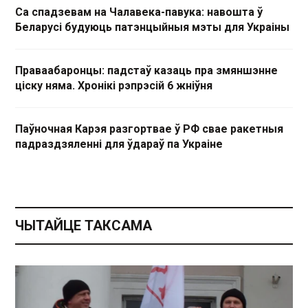
Са спадзевам на Чалавека-павука: навошта ў
Беларусі будуюць патэнцыйныя мэты для Украіны
Праваабаронцы: падстаў казаць пра змяншэнне
ціску няма. Хронікі рэпрэсій 6 жніўня
Паўночная Карэя разгортвае ў РФ свае ракетныя
падраздзяленні для ўдараў па Украіне
ЧЫТАЙЦЕ ТАКСАМА