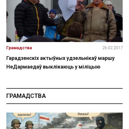
Грамадства
26.02.2017
Гарадзенскіх актыўных удзельнікаў маршу
НеДармаедаў выклікаюць у міліцыю
ГРАМАДСТВА