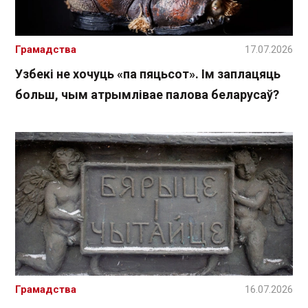
Грамадства
17.07.2026
Узбекі не хочуць «па пяцьсот». Ім заплацяць
больш, чым атрымлівае палова беларусаў?
Грамадства
16.07.2026