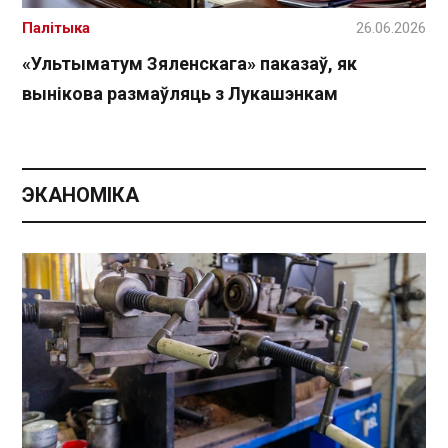
Палітыка
26.06.2026
«Ультыматум Зяленскага» паказаў, як
вынікова размаўляць з Лукашэнкам
ЭКАНОМІКА