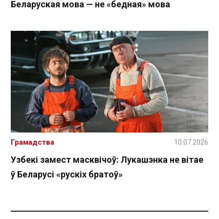
Беларуская мова — не «бедная» мова
Грамадства
10.07.2026
Узбекі замест масквічоў: Лукашэнка не вітае
ў Беларусі «рускіх братоў»