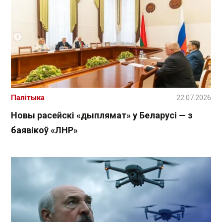
Палітыка
22.07.2026
Новы расейскі «дыплямат» у Беларусі — з
баявікоў «ЛНР»