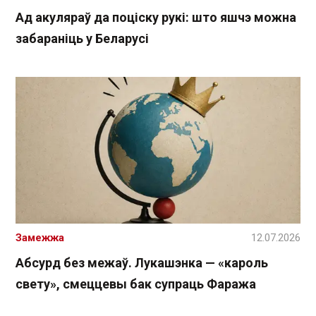
Ад акуляраў да поціску рукі: што яшчэ можна
забараніць у Беларусі
Замежжа
12.07.2026
Абсурд без межаў. Лукашэнка — «кароль
свету», смеццевы бак супраць Фаража