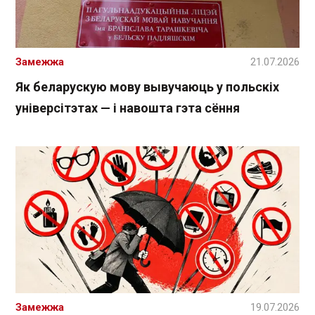
Замежжа
21.07.2026
Як беларускую мову вывучаюць у польскіх
універсітэтах — і навошта гэта сёння
Замежжа
19.07.2026