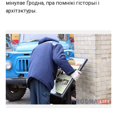
мінулае Гродна, пра помнікі гісторыі і
архітэктуры.