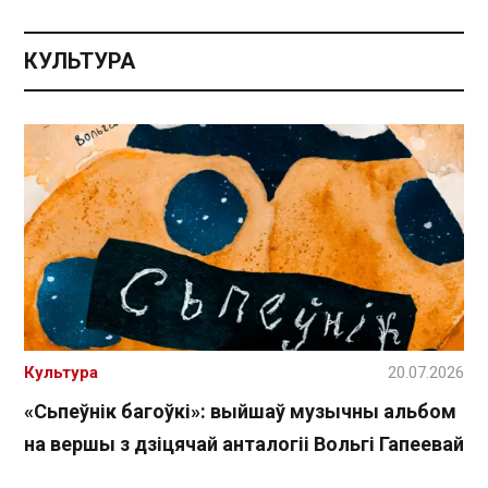
КУЛЬТУРА
Культура
20.07.2026
«Сьпеўнік багоўкі»: выйшаў музычны альбом
на вершы з дзіцячай анталогіі Вольгі Гапеевай