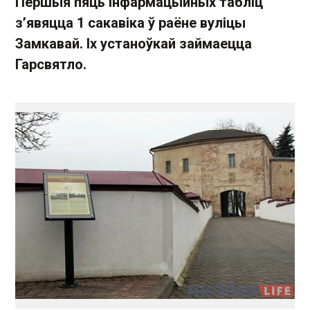
Першыя пяць інфармацыйных табліц
з’явяцца 1 сакавіка ў раёне вуліцы
Замкавай. Іх устаноўкай займаецца
Гарсвятло.