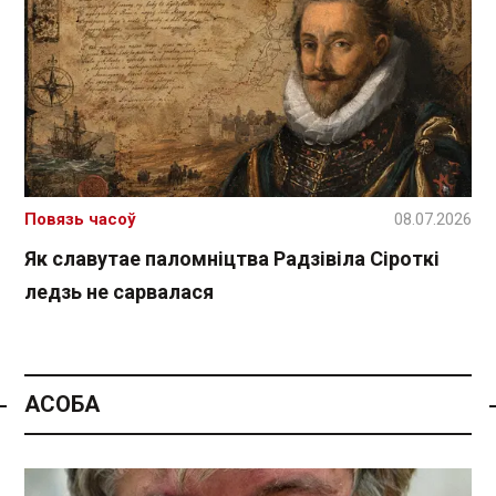
Повязь часоў
08.07.2026
Як славутае паломніцтва Радзівіла Сіроткі
ледзь не сарвалася
АСОБА
Спасылка без VPN