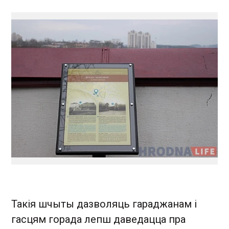
Такія шчыты дазволяць гараджанам і
гасцям горада лепш даведацца пра