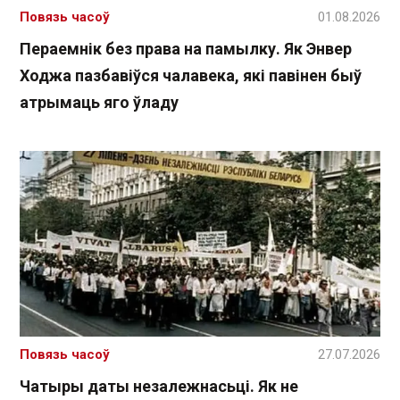
Повязь часоў
01.08.2026
Пераемнік без права на памылку. Як Энвер
Ходжа пазбавіўся чалавека, які павінен быў
атрымаць яго ўладу
Повязь часоў
27.07.2026
Чатыры даты незалежнасьці. Як не