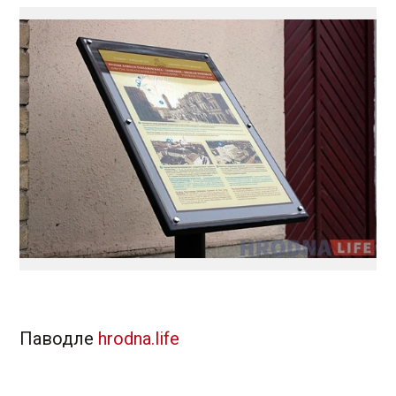
Паводле
hrodna.life