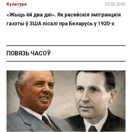
Культура
25.06.2026
«Жыць ёй два дні». Як расейскія эмігранцкія
газэты ў ЗША пісалі пра Беларусь у 1920-х
ПОВЯЗЬ ЧАСОЎ