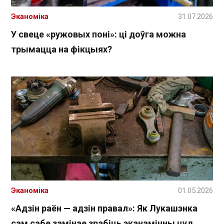
Эканоміка
31.07.2026
У свеце «ружовых поні»: ці доўга можна
трымацца на фікцыях?
Эканоміка
01.05.2026
«Адзін раён — адзін правал»: Як Лукашэнка
сам сабе замінае зрабіць эканамічны цуд