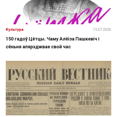
Культура
15.07.2026
150 гадоў Цётцы. Чаму Алёіза Пашкевіч і
сёньня апярэджвае свой час