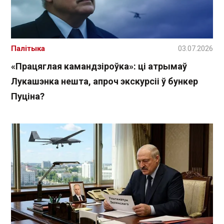
Палітыка
03.07.2026
«Працяглая камандзіроўка»: ці атрымаў
Лукашэнка нешта, апроч экскурсіі ў бункер
Пуціна?