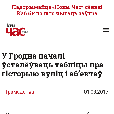
Падтрымайце «Новы Час» сёння!
Каб было што чытаць заўтра
У Гродна пачалі
ўсталёўваць табліцы пра
гісторыю вуліц і аб’ектаў
Грамадства
01.03.2017