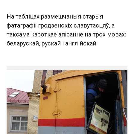
На табліцах размешчаныя старыя
фатаграфіі гродзенскiх славутасцяў, а
таксама кароткае апісанне на трох мовах:
беларускай, рускай і англійскай.