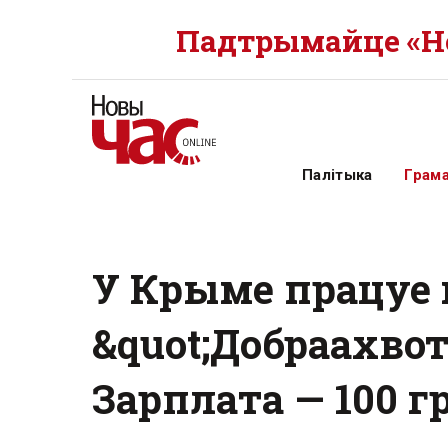
Падтрымайце «Но
Палітыка
Грам
У Крыме працуе 
&quot;Добраахвот
Зарплата — 100 гр