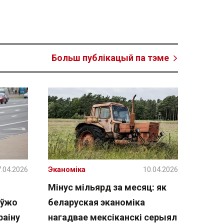
Больш публікацый па тэме
.04.2026
Эканоміка
10.04.2026
Мінус мільярд за месяц: як
 ўжо
беларуская эканоміка
раіну
нагадвае мексіканскі серыял