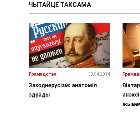
ЧЫТАЙЦЕ ТАКСАМА
Грамадства
30.04.2014
Грамад
Заходнерусізм: анатомія
Вікта
здрады
анэкс
жывем