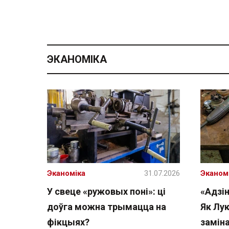
ЭКАНОМІКА
Эканоміка
31.07.2026
Эканом
У свеце «ружовых поні»: ці
«Адзін
доўга можна трымацца на
Як Лу
фікцыях?
замін