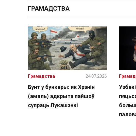
ГРАМАДСТВА
Грамадства
24.07.2026
Грамад
Бунт у бункеры: як Хрэнін
Узбекі
(амаль) адкрыта пайшоў
пяцьсо
супраць Лукашэнкі
больш
палов