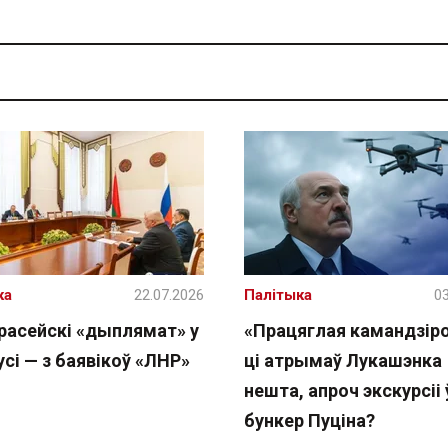
ка
22.07.2026
Палітыка
03
расейскі «дыплямат» у
«Працяглая камандзіро
сі — з баявікоў «ЛНР»
ці атрымаў Лукашэнка
нешта, апроч экскурсіі 
бункер Пуціна?