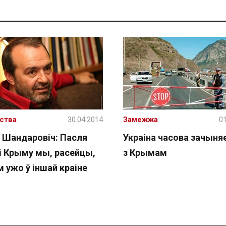
ства
30.04.2014
Замежжа
01
р Шандаровіч: Пасля
Украіна часова зачыня
іі Крыму мы, расейцы,
з Крымам
 ужо ў іншай краіне