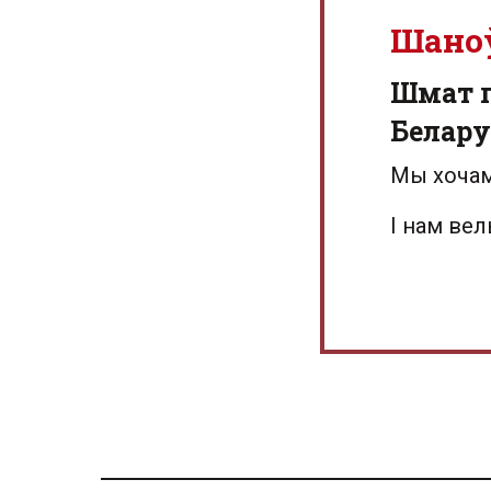
Шано
Шмат г
Белару
Мы хочам
І нам ве