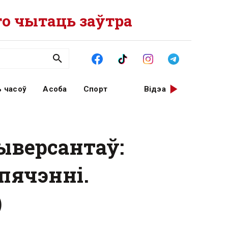
о чытаць заўтра
 часоў
Асоба
Спорт
Відэа
ыверсантаў:
пячэнні.
)