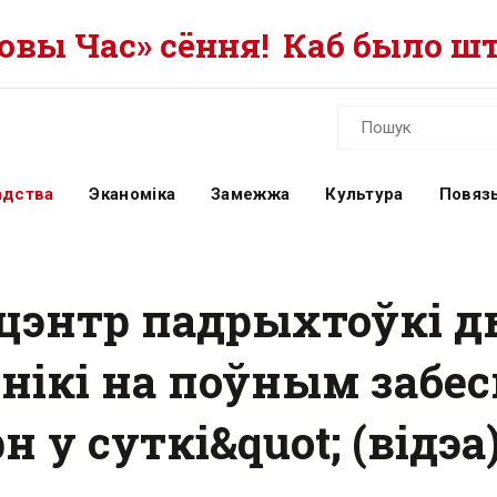
вы Час» сёння!
Каб было шт
адства
Эканоміка
Замежжа
Культура
Повязь
цэнтр падрыхтоўкі д
нікі на поўным забес
н у суткі&quot; (відэа