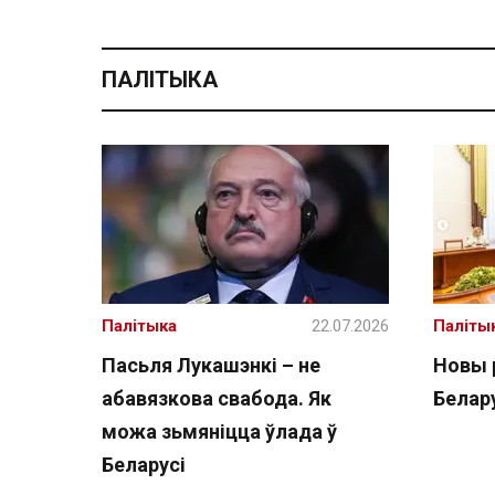
ПАЛІТЫКА
Палітыка
22.07.2026
Паліты
Пасьля Лукашэнкі – не
Новы 
абавязкова свабода. Як
Белару
можа зьмяніцца ўлада ў
Беларусі