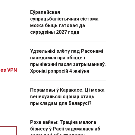
Еўрапейская
супрацьбалістычная сістэма
можа быць гатовая да
сярэдзіны 2027 года
Удзельнікі злёту пад Расонамі
паведамілі пра збіццё і
прыніжэнні пасля затрыманняў.
без VPN
Хронікі рэпрэсій 4 жніўня
Перамовы ў Каракасе. Ці можа
венесуэльскі сцэнар стаць
прыкладам для Беларусі?
Рэха вайны: Траціна малога
бізнесу ў Расіі задумалася аб