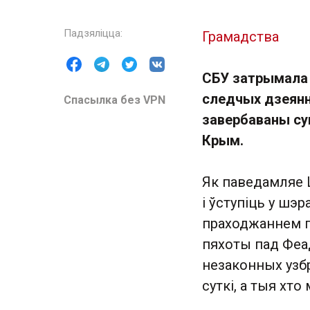
Грамадства
СБУ затрымала 
следчых дзеянн
Спасылка без VPN
завербаваны су
Крым.
Як паведамляе 
і ўступіць у шэ
праходжаннем п
пяхоты пад Феад
незаконных узб
суткі, а тыя хт