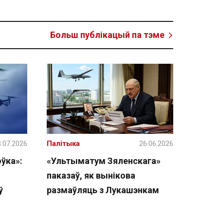
Больш публікацый па тэме
.07.2026
Палітыка
26.06.2026
ўка»:
«Ультыматум Зяленскага»
паказаў, як вынікова
ў
размаўляць з Лукашэнкам