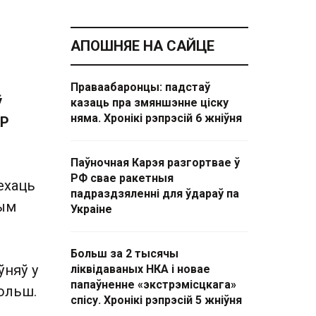
АПОШНЯЕ НА САЙЦЕ
Праваабаронцы: падстаў
ў
казаць пра змяншэнне ціску
няма. Хронікі рэпрэсій 6 жніўня
АР
Паўночная Карэя разгортвае ў
РФ свае ракетныя
ехаць
падраздзяленні для ўдараў па
ным
Украіне
Больш за 2 тысячы
ўняў у
ліквідаваных НКА і новае
папаўненне «экстрэмісцкага»
больш.
спісу. Хронікі рэпрэсій 5 жніўня