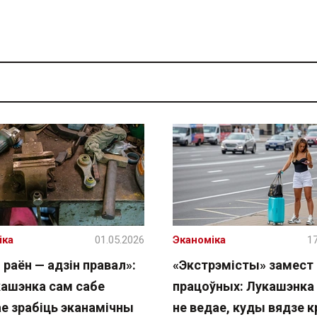
іка
01.05.2026
Эканоміка
17
 раён — адзін правал»:
«Экстрэмісты» замест
кашэнка сам сабе
працоўных: Лукашэнка
ае зрабіць эканамічны
не ведае, куды вядзе к