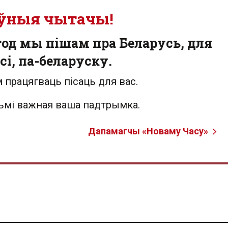
ўныя чытачы!
од мы пішам пра Беларусь, для
сі, па-беларуску.
 працягваць пісаць для вас.
льмі важная ваша падтрымка.
Дапамагчы «Новаму Часу»