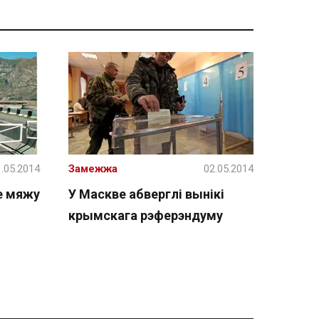
.05.2014
Замежжа
02.05.2014
е мяжу
У Маскве абверглі вынікі
крымскага рэферэндуму