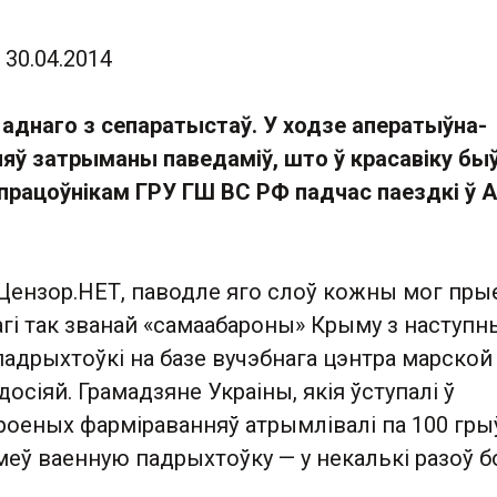
30.04.2014
аднаго з сепаратыстаў.
У ходзе аператыўна-
яў затрыманы паведаміў, што ў красавіку бы
працоўнікам ГРУ ГШ ВС РФ падчас паездкі ў 
Цензор.НЕТ, паводле яго слоў кожны мог пры
рагі так званай «самаабароны» Крыму з наступ
адрыхтоўкі на базе вучэбнага цэнтра марской
осіяй. Грамадзяне Украіны, якія ўступалі ў
роеных фарміраванняў атрымлівалі па 100 гры
о меў ваенную падрыхтоўку — у некалькі разоў 