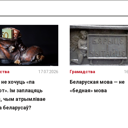
ства
17.07.2026
Грамадства
16
 не хочуць «па
Беларуская мова — не
т». Ім заплацяць
«бедная» мова
, чым атрымлівае
а беларусаў?