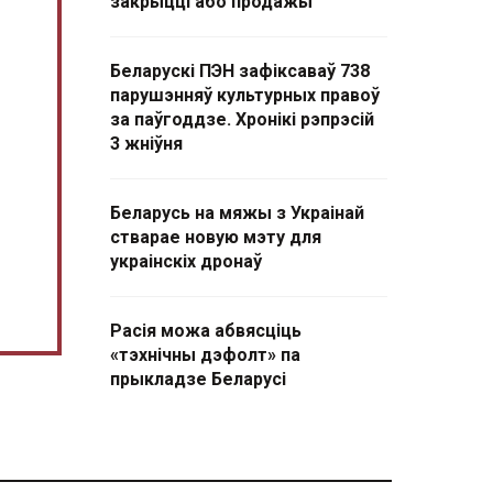
закрыцці або продажы
Беларускі ПЭН зафіксаваў 738
парушэнняў культурных правоў
за паўгоддзе. Хронікі рэпрэсій
3 жніўня
Беларусь на мяжы з Украінай
стварае новую мэту для
украінскіх дронаў
Расія можа абвясціць
«тэхнічны дэфолт» па
прыкладзе Беларусі