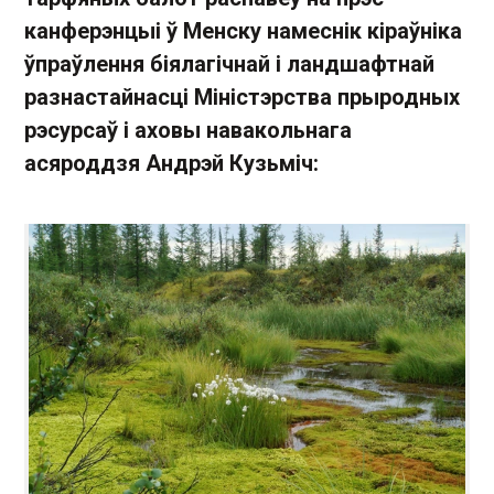
канферэнцыі ў Менску намеснік кіраўніка
ўпраўлення біялагічнай і ландшафтнай
разнастайнасці Міністэрства прыродных
рэсурсаў і аховы навакольнага
асяроддзя
Андрэй Кузьміч
: