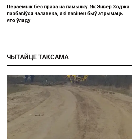
Пераемнік без права на памылку. Як Энвер Ходжа
пазбавіўся чалавека, які павінен быў атрымаць
яго ўладу
ЧЫТАЙЦЕ ТАКСАМА