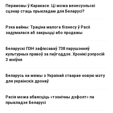
Перамовы ў Каракасе. Ці можа венесуэльскі
сцэнар стаць прыкладам для Беларусі?
Рэха вайны: Траціна малога бізнесу ў Расіі
задумалася аб закрыцці або продажы
Беларускі ПЭН зафіксаваў 738 парушэнняў
культурных правоў за паўгоддзе. Хронікі рэпрэсій
3 жніўня
Беларусь на мяжы з Украінай стварае новую мэту
для украінскіх дронаў
Расія можа абвясціць «тэхнічны дэфолт» па
прыкладзе Беларусі