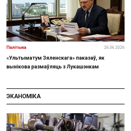
Палітыка
26.06.2026
«Ультыматум Зяленскага» паказаў, як
вынікова размаўляць з Лукашэнкам
ЭКАНОМІКА