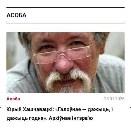
АСОБА
Асоба
23.07.2026
Юрый Хашчавацкі: «Галоўнае — дажыць, і
Спасылка без VPN
дажыць годна». Архіўнае інтэрв'ю