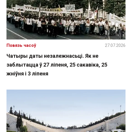
Повязь часоў
27.07.2026
Чатыры даты незалежнасьці. Як не
заблытацца ў 27 ліпеня, 25 сакавіка, 25
жніўня і 3 ліпеня