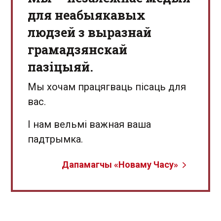
для неабыякавых
людзей з выразнай
грамадзянскай
пазіцыяй.
Мы хочам працягваць пісаць для
вас.
І нам вельмі важная ваша
падтрымка.
Дапамагчы «Новаму Часу»