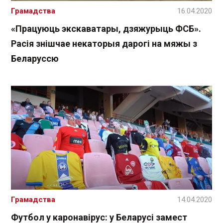
Грамадства
16.04.2020
«Працуюць экскаватары, дзяжурыць ФСБ».
Расія знішчае некаторыя дарогі на мяжы з
Беларуссю
Грамадства
14.04.2020
Футбол у каронавірус: у Беларусі замест