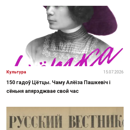
Культура
15.07.2026
150 гадоў Цётцы. Чаму Алёіза Пашкевіч і
сёньня апярэджвае свой час