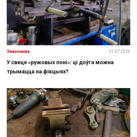
Эканоміка
31.07.2026
У свеце «ружовых поні»: ці доўга можна
трымацца на фікцыях?