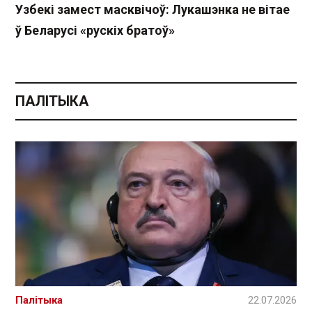
Узбекі замест масквічоў: Лукашэнка не вітае
ў Беларусі «рускіх братоў»
ПАЛІТЫКА
Палітыка
22.07.2026