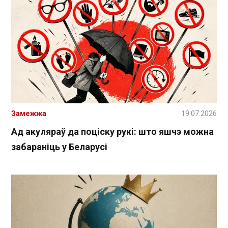
Замежжа
19.07.2026
Ад акуляраў да поціску рукі: што яшчэ можна
забараніць у Беларусі