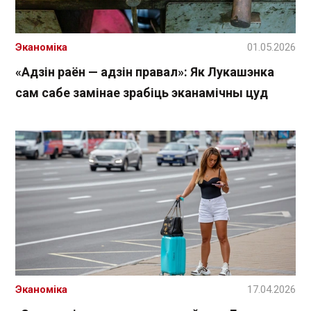
Эканоміка
01.05.2026
«Адзін раён — адзін правал»: Як Лукашэнка
сам сабе замінае зрабіць эканамічны цуд
Эканоміка
17.04.2026