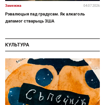
Замежжа
04.07.2026
Рэвалюцыя пад градусам. Як алкаголь
дапамог стварыць ЗША
КУЛЬТУРА