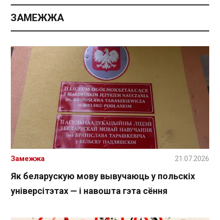
ЗАМЕЖЖА
Замежжа
21.07.2026
Як беларускую мову вывучаюць у польскіх
універсітэтах — і навошта гэта сёння