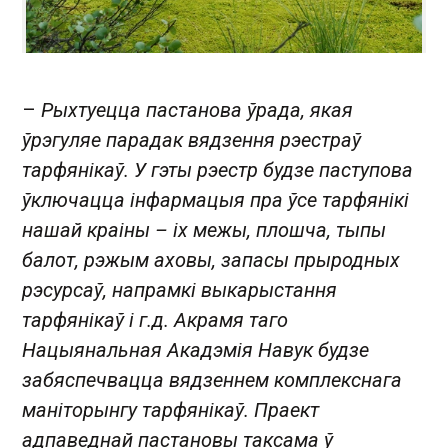
–
Рыхтуецца пастанова ўрада, якая
ўрэгуляе парадак вядзення рэестраў
тарфянікаў. У гэты рэестр будзе паступова
ўключацца інфармацыя пра ўсе тарфянікі
нашай краіны – іх межы, плошча, тыпы
балот, рэжым аховы, запасы прыродных
рэсурсаў, напрамкі выкарыстання
тарфянікаў і г.д. Акрамя таго
Нацыянальная Акадэмія Навук будзе
забяспечвацца вядзеннем комплекснага
маніторынгу тарфянікаў. Праект
адпаведнай пастановы таксама ў