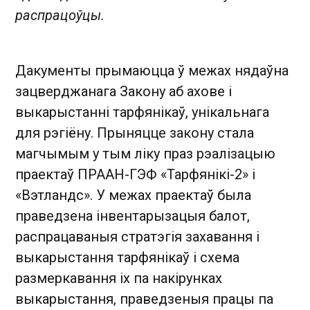
распрацоўцы.
Дакументы прымаюцца ў межах нядаўна
зацверджанага Закону аб ахове і
выкарыстанні тарфянікаў, унікальнага
для рэгіёну. Прыняцце закону стала
магчымым у тым ліку праз рэалізацыю
праектаў ПРААН-ГЭФ «Тарфянікі-2» і
«Вэтландс». У межах праектаў была
праведзена інвентарызацыя балот,
распрацаваныя стратэгія захавання і
выкарыстання тарфянікаў і схема
размеркавання іх па накірунках
выкарыстання, праведзеныя працы па