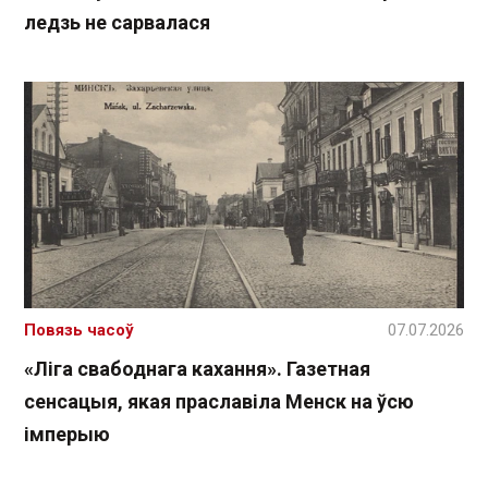
ледзь не сарвалася
Повязь часоў
07.07.2026
«Ліга свабоднага кахання». Газетная
сенсацыя, якая праславіла Менск на ўсю
імперыю