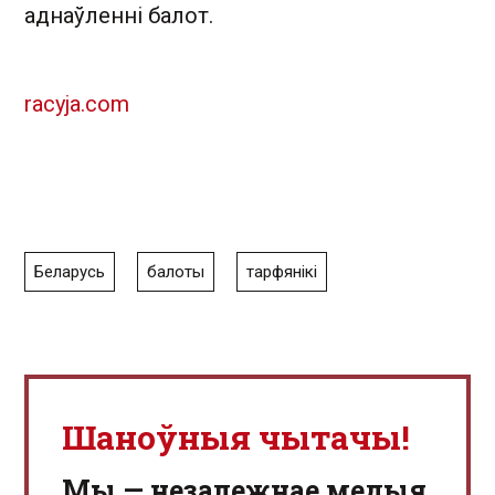
аднаўленні балот.
racyja.com
Беларусь
балоты
тарфянікі
Шаноўныя чытачы!
Мы — незалежнае медыя