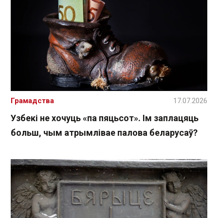
Грамадства
17.07.2026
Узбекі не хочуць «па пяцьсот». Ім заплацяць
больш, чым атрымлівае палова беларусаў?