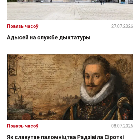
Повязь часоў
27.07.2026
Адысей на службе дыктатуры
Повязь часоў
08.07.2026
Як славутае паломніцтва Радзівіла Сіроткі