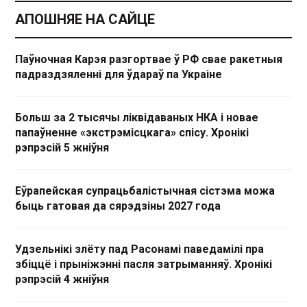
АПОШНЯЕ НА САЙЦЕ
Паўночная Карэя разгортвае ў РФ свае ракетныя
падраздзяленні для ўдараў па Украіне
Больш за 2 тысячы ліквідаваных НКА і новае
папаўненне «экстрэмісцкага» спісу. Хронікі
рэпрэсій 5 жніўня
Еўрапейская супрацьбалістычная сістэма можа
быць гатовая да сярэдзіны 2027 года
Удзельнікі злёту пад Расонамі паведамілі пра
збіццё і прыніжэнні пасля затрыманняў. Хронікі
рэпрэсій 4 жніўня