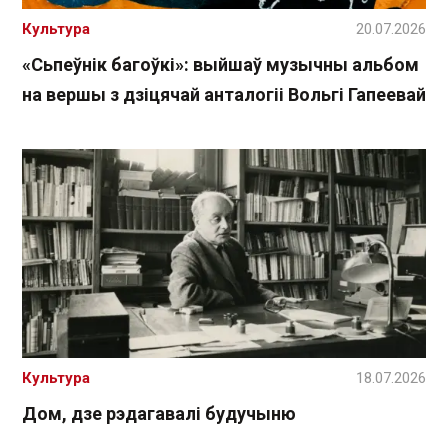
Культура
20.07.2026
«Сьпеўнік багоўкі»: выйшаў музычны альбом
на вершы з дзіцячай анталогіі Вольгі Гапеевай
Культура
18.07.2026
Дом, дзе рэдагавалі будучыню