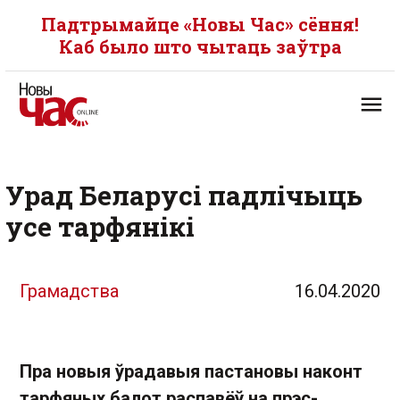
Падтрымайце «Новы Час» сёння!
Каб было што чытаць заўтра
Урад Беларусі падлічыць
усе тарфянікі
Грамадства
16.04.2020
Пра новыя ўрадавыя пастановы наконт
тарфяных балот распавёў на прэс-