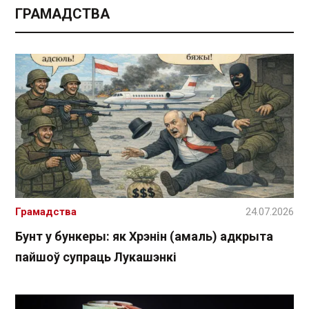
ГРАМАДСТВА
Грамадства
24.07.2026
Бунт у бункеры: як Хрэнін (амаль) адкрыта
пайшоў супраць Лукашэнкі