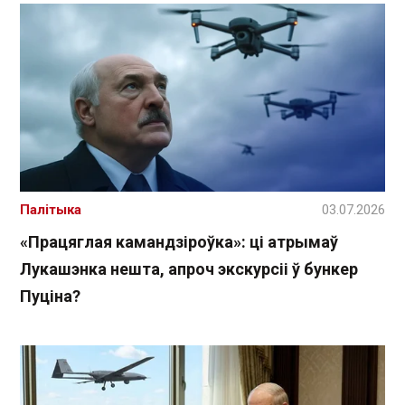
Палітыка
03.07.2026
«Працяглая камандзіроўка»: ці атрымаў
Лукашэнка нешта, апроч экскурсіі ў бункер
Пуціна?