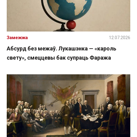
Замежжа
12.07.2026
Абсурд без межаў. Лукашэнка — «кароль
свету», смеццевы бак супраць Фаража