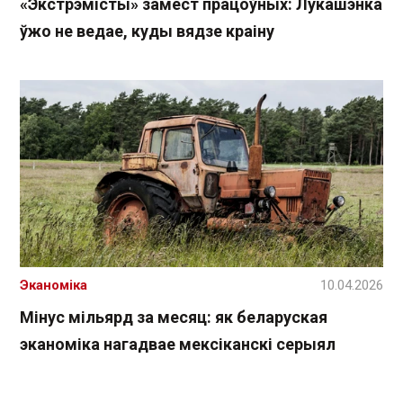
«Экстрэмісты» замест працоўных: Лукашэнка
ўжо не ведае, куды вядзе краіну
Эканоміка
10.04.2026
Мінус мільярд за месяц: як беларуская
эканоміка нагадвае мексіканскі серыял