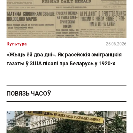
Культура
25.06.2026
«Жыць ёй два дні». Як расейскія эмігранцкія
газэты ў ЗША пісалі пра Беларусь у 1920-х
ПОВЯЗЬ ЧАСОЎ