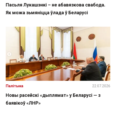
Пасьля Лукашэнкі – не абавязкова свабода.
Як можа зьмяніцца ўлада ў Беларусі
Палітыка
22.07.2026
Новы расейскі «дыплямат» у Беларусі — з
баявікоў «ЛНР»