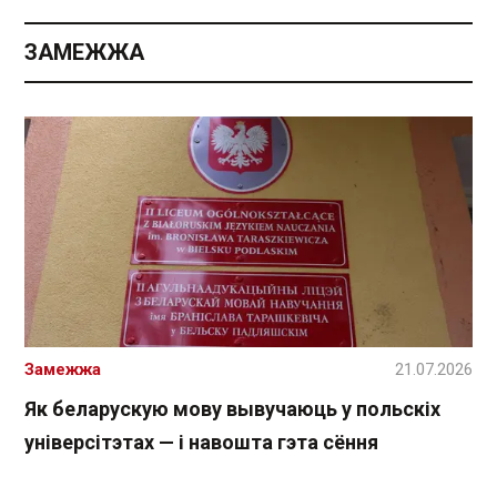
ЗАМЕЖЖА
Замежжа
21.07.2026
Як беларускую мову вывучаюць у польскіх
універсітэтах — і навошта гэта сёння