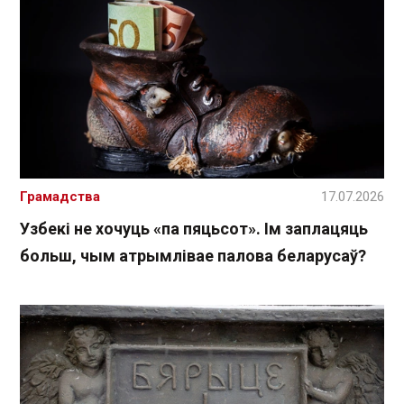
Грамадства
17.07.2026
Узбекі не хочуць «па пяцьсот». Ім заплацяць
больш, чым атрымлівае палова беларусаў?