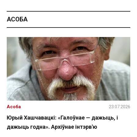
АСОБА
Асоба
23.07.2026
Юрый Хашчавацкі: «Галоўнае — дажыць, і
дажыць годна». Архіўнае інтэрв'ю