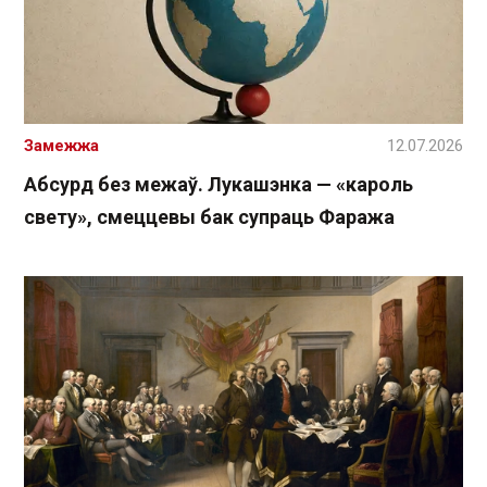
Замежжа
12.07.2026
Абсурд без межаў. Лукашэнка — «кароль
свету», смеццевы бак супраць Фаража