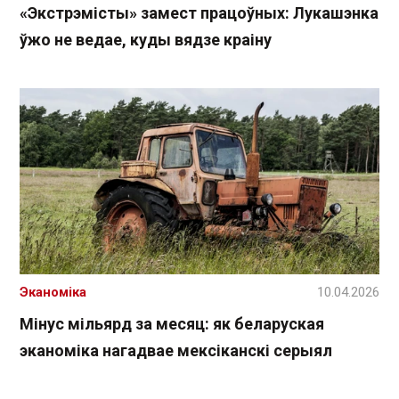
«Экстрэмісты» замест працоўных: Лукашэнка
ўжо не ведае, куды вядзе краіну
Эканоміка
10.04.2026
Мінус мільярд за месяц: як беларуская
эканоміка нагадвае мексіканскі серыял