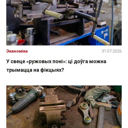
Эканоміка
31.07.2026
У свеце «ружовых поні»: ці доўга можна
трымацца на фікцыях?