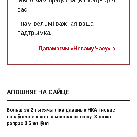
Мы хочам працягваць пісаць для
вас.
І нам вельмі важная ваша
падтрымка.
Дапамагчы «Новаму Часу»
АПОШНЯЕ НА САЙЦЕ
Больш за 2 тысячы ліквідаваных НКА і новае
папаўненне «экстрэмісцкага» спісу. Хронікі
рэпрэсій 5 жніўня