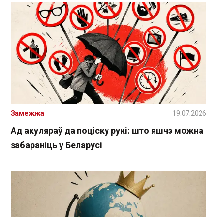
Замежжа
19.07.2026
Ад акуляраў да поціску рукі: што яшчэ можна
забараніць у Беларусі