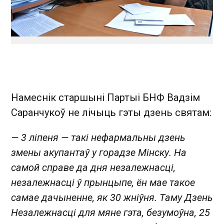
Намеснік старшыні Партыі БНФ Вадзім
Саранчукоў не лічыць гэты дзень святам:
— 3 ліпеня — такі нефармальны дзень
змены акупантаў у горадзе Мінску. На
самой справе да дня незалежнасці,
незалежнасці ў прынцыпе, ён мае такое
самае дачыненне, як 30 жніўня. Таму Дзень
Незалежнасці для мяне гэта, безумоўна, 25