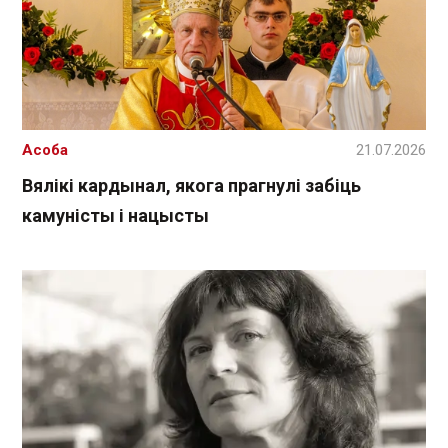
Асоба
21.07.2026
Вялікі кардынал, якога прагнулі забіць
камуністы і нацысты