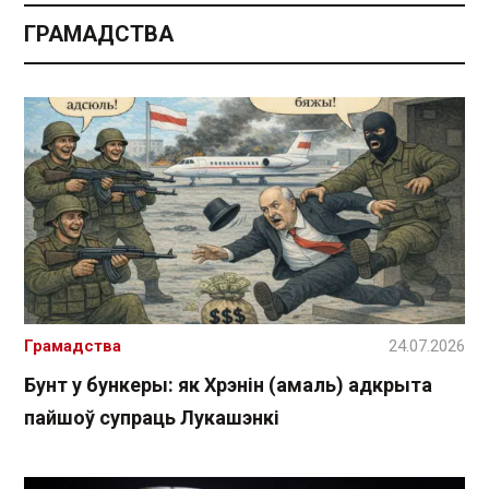
ГРАМАДСТВА
Грамадства
24.07.2026
Бунт у бункеры: як Хрэнін (амаль) адкрыта
пайшоў супраць Лукашэнкі