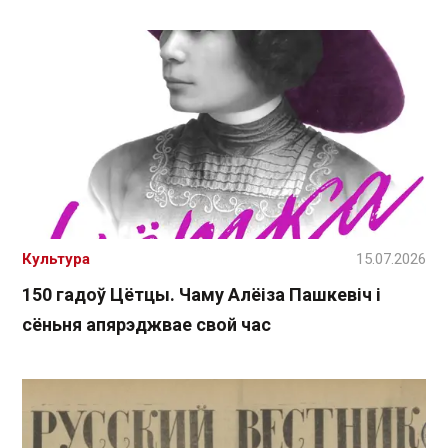
Культура
15.07.2026
150 гадоў Цётцы. Чаму Алёіза Пашкевіч і
сёньня апярэджвае свой час