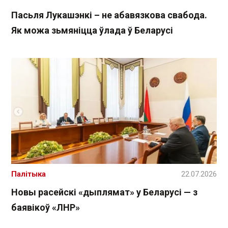
Пасьля Лукашэнкі – не абавязкова свабода.
Як можа зьмяніцца ўлада ў Беларусі
Палітыка
22.07.2026
Новы расейскі «дыплямат» у Беларусі — з
баявікоў «ЛНР»