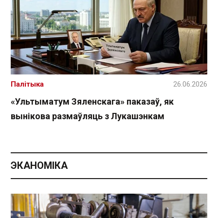
Палітыка
26.06.2026
«Ультыматум Зяленскага» паказаў, як
вынікова размаўляць з Лукашэнкам
ЭКАНОМІКА