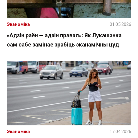
Эканоміка
01.05.2026
«Адзін раён — адзін правал»: Як Лукашэнка
сам сабе замінае зрабіць эканамічны цуд
Эканоміка
17.04.2026