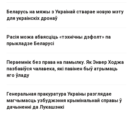
Беларусь на мяжы з Украінай стварае новую мэту
для украінскіх дронаў
Расія можа абвясціць «тэхнічны дэфолт» па
прыкладзе Беларусі
Пераемнік без права на памылку. Як Энвер Ходжа
пазбавіўся чалавека, які павінен быў атрымаць
яго ўладу
Генеральная пракуратура Украіны разглядае
магчымасць узбуджэння крымінальнай справы ў
дачыненні да Лукашэнкі