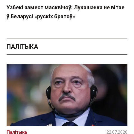
Узбекі замест масквічоў: Лукашэнка не вітае
ў Беларусі «рускіх братоў»
ПАЛІТЫКА
Палітыка
22.07.2026