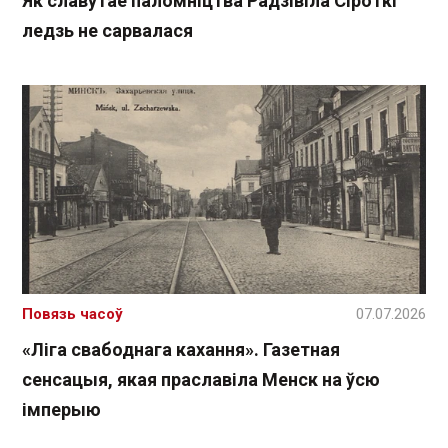
Як славутае паломніцтва Радзівіла Сіроткі
ледзь не сарвалася
Повязь часоў
07.07.2026
«Ліга свабоднага кахання». Газетная
сенсацыя, якая праславіла Менск на ўсю
імперыю