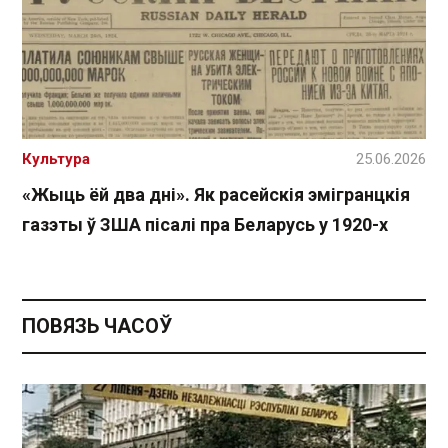
Культура
25.06.2026
«Жыць ёй два дні». Як расейскія эмігранцкія
газэты ў ЗША пісалі пра Беларусь у 1920-х
ПОВЯЗЬ ЧАСОЎ