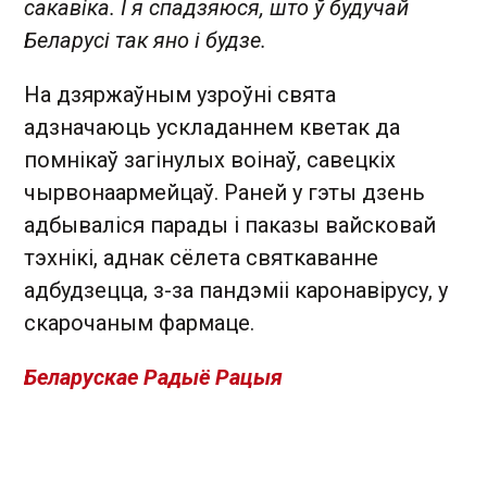
сакавіка. І я спадзяюся, што ў будучай
Беларусі так яно і будзе.
На дзяржаўным узроўні свята
адзначаюць ускладаннем кветак да
помнікаў загінулых воінаў, савецкіх
чырвонаармейцаў. Раней у гэты дзень
адбываліся парады і паказы вайсковай
тэхнікі, аднак сёлета святкаванне
адбудзецца, з-за пандэміі каронавірусу, у
скарочаным фармаце.
Беларускае Радыё Рацыя