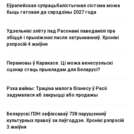
Еўрапейская супрацьбалістычная сістэма можа
быць гатовая да сярэдзіны 2027 года
Удзельнікі злёту пад Расонамі паведамілі пра
збіццё і прыніжэнні пасля затрыманняў. Хронікі
рэпрэсій 4 жніўня
Перамовы ў Каракасе. Ці можа венесуэльскі
сцэнар стаць прыкладам для Беларусі?
Рэха вайны: Траціна малога бізнесу ў Расіі
задумалася аб закрыцці або продажы
Беларускі ПЭН зафіксаваў 738 парушэнняў
культурных правоў за паўгоддзе. Хронікі рэпрэсій
3 жніўня