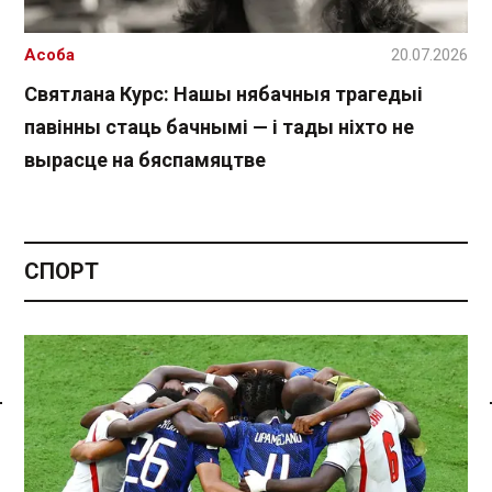
Асоба
20.07.2026
Святлана Курс: Нашы нябачныя трагедыі
павінны стаць бачнымі — і тады ніхто не
вырасце на бяспамяцтве
СПОРТ
Спасылка без VPN