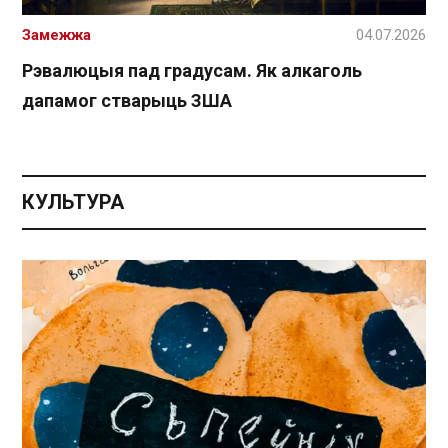
Замежжа
04.07.2026
Рэвалюцыя пад градусам. Як алкаголь
дапамог стварыць ЗША
КУЛЬТУРА