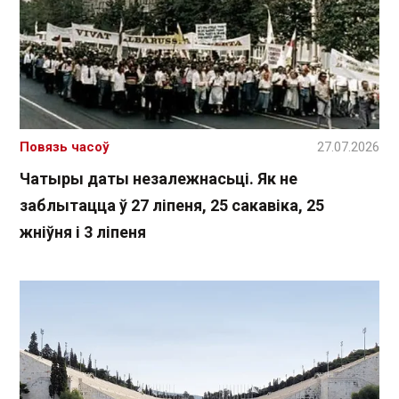
Повязь часоў
27.07.2026
Чатыры даты незалежнасьці. Як не
заблытацца ў 27 ліпеня, 25 сакавіка, 25
жніўня і 3 ліпеня