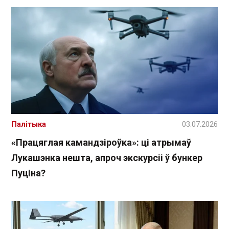
Палітыка
03.07.2026
«Працяглая камандзіроўка»: ці атрымаў
Лукашэнка нешта, апроч экскурсіі ў бункер
Пуціна?