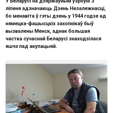
У Беларусі на дзяржаўным узроўні 3
ліпеня адзначаюць Дзень Незалежнасці,
бо менавіта ў гэты дзень у 1944 годзе ад
нямецка-фашысцкіх захопнікаў быў
вызвалены Менск, аднак большая
частка сучаснай Беларусі знаходзілася
яшчэ пад акупацыяй.