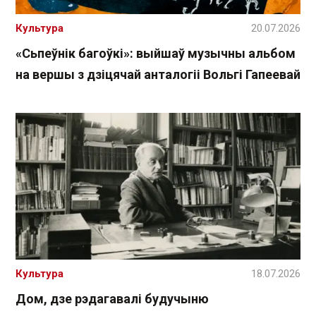
Культура
20.07.2026
«Сьпеўнік багоўкі»: выйшаў музычны альбом
на вершы з дзіцячай анталогіі Вольгі Гапеевай
Культура
18.07.2026
Дом, дзе рэдагавалі будучыню