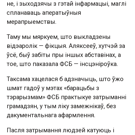
не, і зыходзячы з гэтай інфармацыі, маглі
спланаваць аператыўныя
мерапрыемствы.
Таму мы мяркуем, што выкладзены
відэаролік — фікцыя. Аляксееў, хутчэй за
ўсё, быў забіты пры іншых абставінах, а
тое, што паказала ФСБ — інсцэніроўка.
Таксама хацелася б адзначыць, што ўжо
шмат гадоў у мэтах «барацьбы з
тэрарызмам» ФСБ практыкуе затрыманні
грамадзян, у тым ліку замежнікаў, без
дакументальнага афармлення.
Пасля затрымання людзей катуюць і