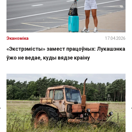
Эканоміка
17.04.2026
«Экстрэмісты» замест працоўных: Лукашэнка
ўжо не ведае, куды вядзе краіну
Спасылка без VPN