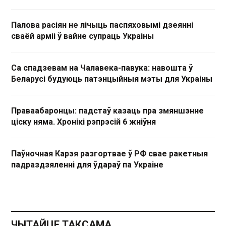
Палова расіян не лічыць паспяховымі дзеянні
сваёй арміі ў вайне супраць Украіны
Са спадзевам на Чалавека-павука: навошта ў
Беларусі будуюць патэнцыйныя мэты для Украіны
Праваабаронцы: падстаў казаць пра змяншэнне
ціску няма. Хронікі рэпрэсій 6 жніўня
Паўночная Карэя разгортвае ў РФ свае ракетныя
падраздзяленні для ўдараў па Украіне
ЧЫТАЙЦЕ ТАКСАМА