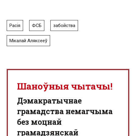
Расія
ФСБ
забойства
Мікалай Аляксееў
Шаноўныя чытачы!
Дэмакратычнае
грамадства немагчыма
без моцнай
грамадзянскай