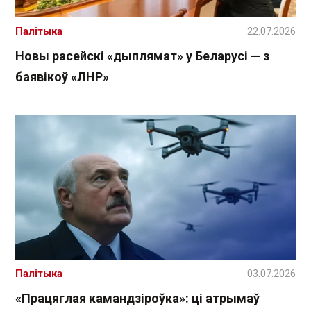
Палітыка
22.07.2026
Новы расейскі «дыплямат» у Беларусі — з
баявікоў «ЛНР»
Палітыка
03.07.2026
«Працяглая камандзіроўка»: ці атрымаў