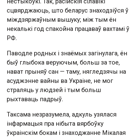
нестыкоўкі. Так, расійскія сілавікі
сцвярджаюць, што беларус знаходзіўся ў
міждзяржаўным вышуку; між тым ён
некалькі год спакойна працаваў вахтамі ў
РФ.
Паводле родных і знаёмых загінулага, ён
быў глыбока веруючым, больш за тое,
нават прыняў сан — таму, нягледзячы на
асуджэнне вайны ва Украіне, не мог
страляць у людзей і тым больш
рыхтаваць падрыў.
Таксама незразумела, адкуль узялася
інфармацыя пра нібыта вярбоўку
ўкраінскім бокам і знаходжанне Мікалая