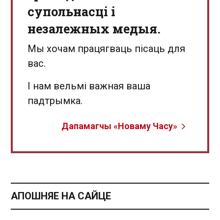
супольнасці і
незалежных медыя.
Мы хочам працягваць пісаць для
вас.
І нам вельмі важная ваша
падтрымка.
Дапамагчы «Новаму Часу»
АПОШНЯЕ НА САЙЦЕ