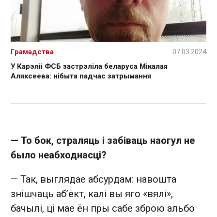
Грамадства
07.03.2024
У Карэліі ФСБ застрэліла беларуса Мікалая
Аляксеева: нібыта падчас затрымання
— То бок, страляць і забіваць наогул не
было неабходнасці?
— Так, выглядае абсурдам: навошта
знішчаць аб’ект, калі вы яго «вялі»,
бачылі, ці мае ён пры сабе зброю альбо