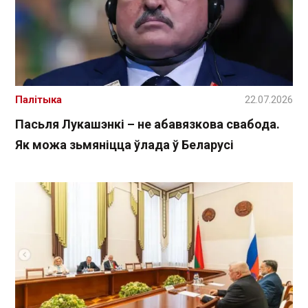
Палітыка
22.07.2026
Пасьля Лукашэнкі – не абавязкова свабода.
Як можа зьмяніцца ўлада ў Беларусі