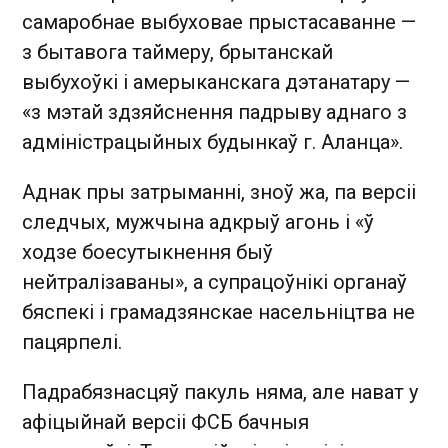
самаробнае выбуховае прыстасаванне —
з бытавога таймеру, брытанскай
выбухоўкі і амерыканскага дэтанатару —
«з мэтай здзяйснення падрыву аднаго з
адміністрацыйных будынкаў г. Аланца».
Аднак пры затрыманні, зноў жа, па версіі
следчых, мужчына адкрыў агонь і «ў
ходзе боесутыкнення быў
нейтралізаваны», а супрацоўнікі органаў
бяспекі і грамадзянскае насельніцтва не
пацярпелі.
Падрабязнасцяў пакуль няма, але нават у
афіцыйнай версіі ФСБ бачныя