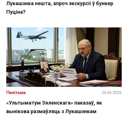
Лукашэнка нешта, апроч экскурсіі ў бункер
Пуціна?
Палітыка
26.06.2026
«Ультыматум Зяленскага» паказаў, як
вынікова размаўляць з Лукашэнкам