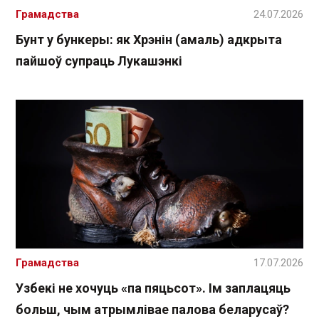
Грамадства
24.07.2026
Бунт у бункеры: як Хрэнін (амаль) адкрыта
пайшоў супраць Лукашэнкі
Грамадства
17.07.2026
Узбекі не хочуць «па пяцьсот». Ім заплацяць
больш, чым атрымлівае палова беларусаў?