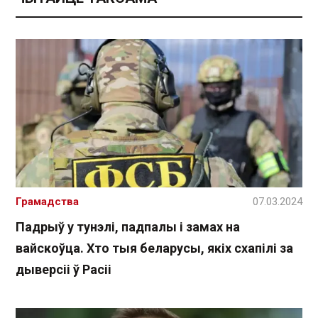
Грамадства
07.03.2024
Падрыў у тунэлі, падпалы і замах на
вайскоўца. Хто тыя беларусы, якіх схапілі за
дыверсіі ў Расіі