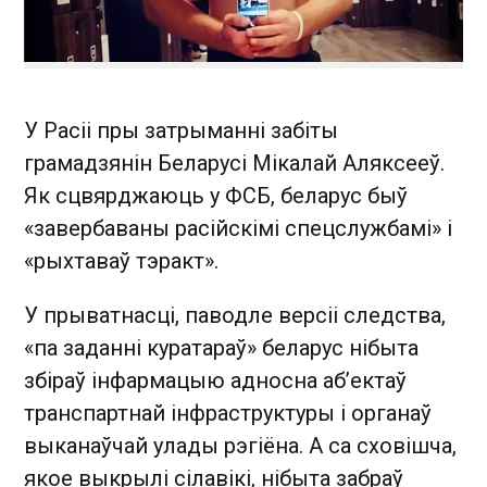
У Расіі пры затрыманні забіты
грамадзянін Беларусі Мікалай Аляксееў.
Як сцвярджаюць у ФСБ, беларус быў
«завербаваны расійскімі спецслужбамі» і
«рыхтаваў тэракт».
У прыватнасці, паводле версіі следства,
«па заданні куратараў» беларус нібыта
збіраў інфармацыю адносна аб’ектаў
транспартнай інфраструктуры і органаў
выканаўчай улады рэгіёна. А са сховішча,
якое выкрылі сілавікі, нібыта забраў