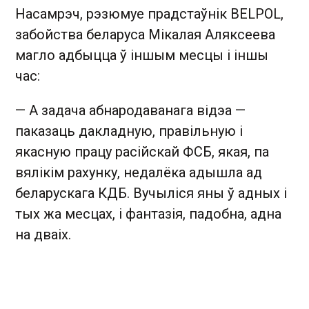
Насамрэч, рэзюмуе прадстаўнік BELPOL,
забойства беларуса Мікалая Аляксеева
магло адбыцца ў іншым месцы і іншы
час:
— А задача абнародаванага відэа —
паказаць дакладную, правільную і
якасную працу расійскай ФСБ, якая, па
вялікім рахунку, недалёка адышла ад
беларускага КДБ. Вучыліся яны ў адных і
тых жа месцах, і фантазія, падобна, адна
на дваіх.