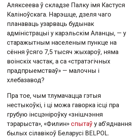
Аляксеева ў складзе Палку імя Кастуся
Каліноўскага. Нарэшце, дзеля чаго
планаваць узарваць будынак
адміністрацыі у карэльскім Аланцы, — у
старажытным населеным пункце на
сёння ўсяго 7,5 тысяч жыхароў, няма
воінскіх частак, а са «стратэгічных
прадпрыемстваў» — малочны і
хлебазавод?
Пра тое, чым тлумачацца гэтыя
нестыкоўкі, і ці можа гаворка ісці пра
грубую інсцэніроўку «знішчэння
тэрарыста», «Филин»
спытаў
у аб’яднання
былых сілавікоў Беларусі BELPOL.