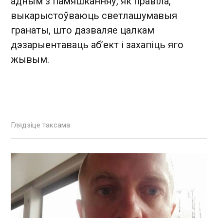
адным з памяшканняў, як правіла,
выкарыстоўваюць светлашумавыя
гранаты, што дазваляе цалкам
дэзарыентаваць аб’ект і захапіць яго
жывым.
Глядзіце таксама