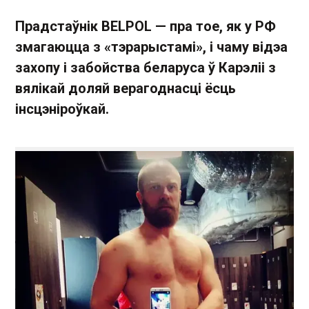
Прадстаўнік BELPOL — пра тое, як у РФ
змагаюцца з «тэрарыстамі», і чаму відэа
захопу і забойства беларуса ў Карэліі з
вялікай доляй верагоднасці ёсць
інсцэніроўкай.