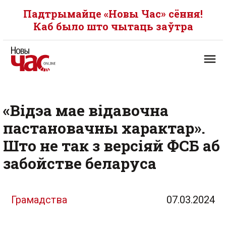
Падтрымайце «Новы Час» сёння!
Каб было што чытаць заўтра
«Відэа мае відавочна
пастановачны характар».
Што не так з версіяй ФСБ аб
забойстве беларуса
Грамадства
07.03.2024