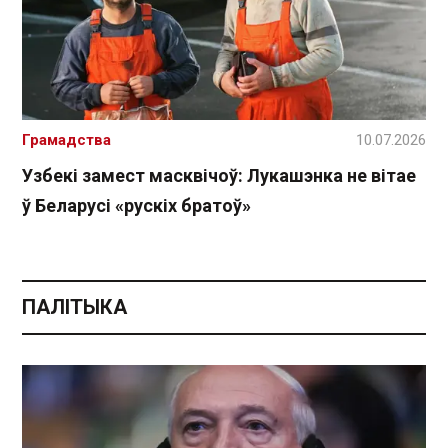
Грамадства
10.07.2026
Узбекі замест масквічоў: Лукашэнка не вітае
ў Беларусі «рускіх братоў»
ПАЛІТЫКА