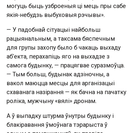
могуць быць узброеныя ці мець пры сабе
якія-небудзь выбуховыя рэчывы».
— У падобнай сітуацыі найбольш
рацыянальным, а таксама бяспечным
для групы захопу было б чакаць выхаду
аб’екта, перахапіць яго на выхадзе з
самога будынку, — працягвае суразмоўца.
— Тым больш, будынак адзіночны, а
вакол маюцца месцы для арганізацыі
схаванага назірання — як бачна на пачатку
роліка, мужчыну «вялі» дронам.
А ў выпадку штурма ўнутры будынку і
блакіравання ўмоўнага тэрарыста ў