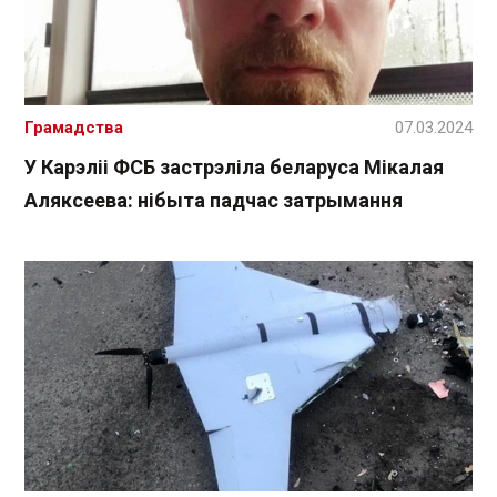
Грамадства
07.03.2024
У Карэліі ФСБ застрэліла беларуса Мікалая
Аляксеева: нібыта падчас затрымання