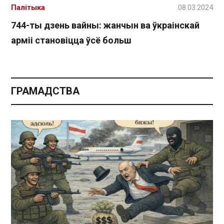
Палітыка
08.03.2024
744-ты дзень вайны: жанчын ва ўкраінскай
арміі становіцца ўсё больш
ГРАМАДСТВА