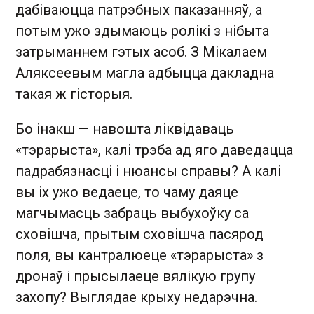
дабіваюцца патрэбных паказанняў, а
потым ужо здымаюць ролікі з нібыта
затрыманнем гэтых асоб. З Мікалаем
Аляксеевым магла адбыцца дакладна
такая ж гісторыя.
Бо інакш — навошта ліквідаваць
«тэрарыста», калі трэба ад яго даведацца
падрабязнасці і нюансы справы? А калі
вы іх ужо ведаеце, то чаму даяце
магчымасць забраць выбухоўку са
сховішча, прытым сховішча пасярод
поля, вы кантралюеце «тэрарыста» з
дронаў і прысылаеце вялікую групу
захопу? Выглядае крыху недарэчна.