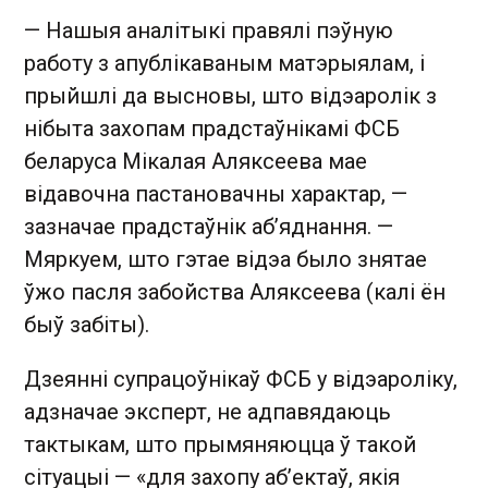
— Нашыя аналітыкі правялі пэўную
работу з апублікаваным матэрыялам, і
прыйшлі да высновы, што відэаролік з
нібыта захопам прадстаўнікамі ФСБ
беларуса Мікалая Аляксеева мае
відавочна пастановачны характар, —
зазначае прадстаўнік аб’яднання. —
Мяркуем, што гэтае відэа было знятае
ўжо пасля забойства Аляксеева (калі ён
быў забіты).
Дзеянні супрацоўнікаў ФСБ у відэароліку,
адзначае эксперт, не адпавядаюць
тактыкам, што прымяняюцца ў такой
сітуацыі — «для захопу аб’ектаў, якія