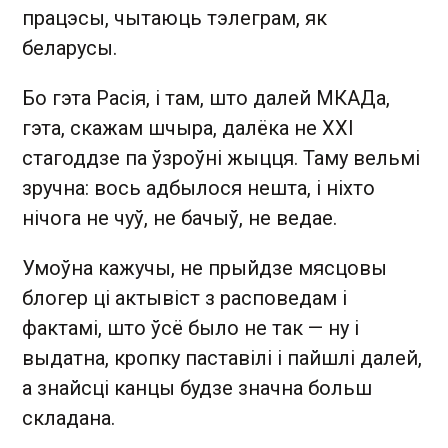
працэсы, чытаюць тэлеграм, як
беларусы.
Бо гэта Расія, і там, што далей МКАДа,
гэта, скажам шчыра, далёка не ХХІ
стагоддзе па ўзроўні жыцця. Таму вельмі
зручна: вось адбылося нешта, і ніхто
нічога не чуў, не бачыў, не ведае.
Умоўна кажучы, не прыйдзе мясцовы
блогер ці актывіст з расповедам і
фактамі, што ўсё было не так — ну і
выдатна, кропку паставілі і пайшлі далей,
а знайсці канцы будзе значна больш
складана.