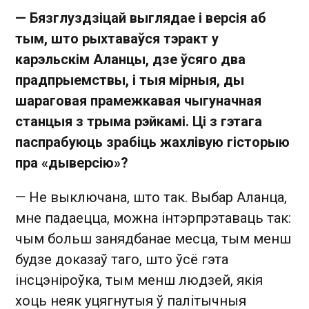
— Бязглуздзіцай выглядае і версія аб
тым, што рыхтаваўся тэракт у
карэльскім Аланцы, дзе ўсяго два
прадпрыемствы, і тыя мірныя, ды
шараговая прамежкавая чыгуначная
станцыя з трыма рэйкамі. Ці з гэтага
паспрабуюць зрабіць жахлівую гісторыю
пра «дыверсію»?
— Не выключана, што так. Выбар Аланца,
мне падаецца, можна інтэрпрэтаваць так:
чым больш занядбанае месца, тым менш
будзе доказаў таго, што ўсё гэта
інсцэніроўка, тым менш людзей, якія
хоць неяк уцягнутыя ў палітычныя