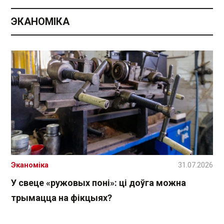
ЭКАНОМІКА
Эканоміка
31.07.2026
У свеце «ружовых поні»: ці доўга можна
трымацца на фікцыях?