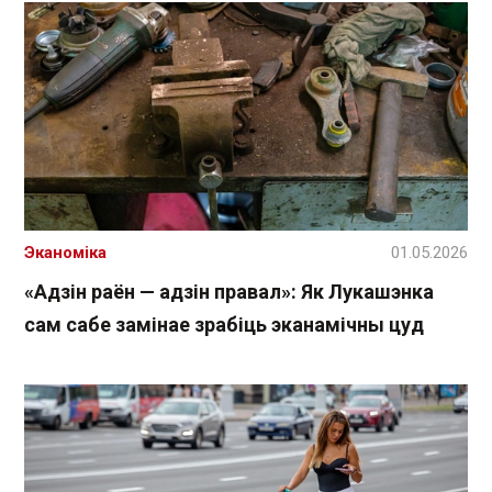
Эканоміка
01.05.2026
«Адзін раён — адзін правал»: Як Лукашэнка
сам сабе замінае зрабіць эканамічны цуд