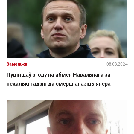
Замежжа
08.03.2024
Пуцін даў згоду на абмен Навальнага за
некалькі гадзін да смерці апазіцыянера