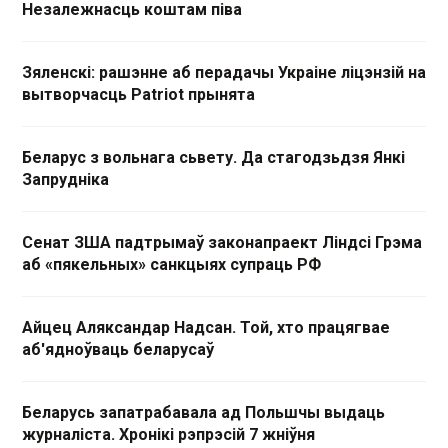
Незалежнасць коштам піва
Зяленскі: рашэнне аб перадачы Украіне ліцэнзій на
вытворчасць Patriot прынята
Беларус з вольнага сьвету. Да стагодзьдзя Янкі
Запрудніка
Сенат ЗША падтрымаў законапраект Ліндсі Грэма
аб «пякельных» санкцыях супраць РФ
Айцец Аляксандар Надсан. Той, хто працягвае
аб'ядноўваць беларусаў
Беларусь запатрабавала ад Польшчы выдаць
журналіста. Хронікі рэпрэсій 7 жніўня