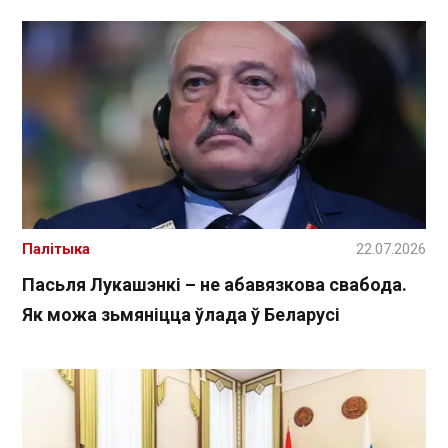
Палітыка
22.07.2026
Пасьля Лукашэнкі – не абавязкова свабода.
Як можа зьмяніцца ўлада ў Беларусі