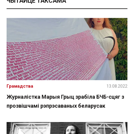
ЧЫТАЙЦЕ ТАКСАМА
Грамадства
13.08.2022
Журналістка Марыя Грыц зрабіла БЧБ-сцяг з
прозвішчамі рэпрэсаваных беларусак