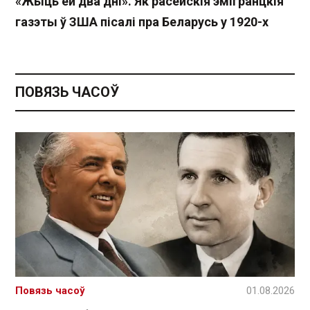
«Жыць ёй два дні». Як расейскія эмігранцкія
газэты ў ЗША пісалі пра Беларусь у 1920-х
ПОВЯЗЬ ЧАСОЎ
Повязь часоў
01.08.2026