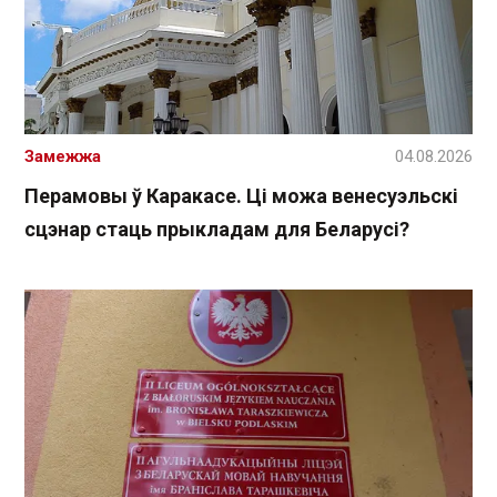
Замежжа
04.08.2026
Перамовы ў Каракасе. Ці можа венесуэльскі
сцэнар стаць прыкладам для Беларусі?