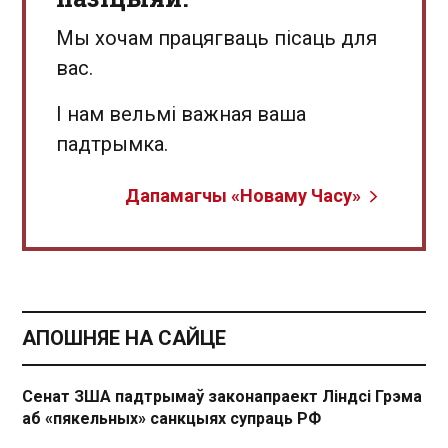
Мы хочам працягваць пісаць для
вас.
І нам вельмі важная ваша
падтрымка.
Дапамагчы «Новаму Часу»
АПОШНЯЕ НА САЙЦЕ
Сенат ЗША падтрымаў законапраект Ліндсі Грэма
аб «пякельных» санкцыях супраць РФ