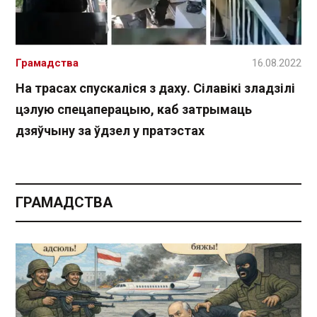
Грамадства
16.08.2022
На трасах спускаліся з даху. Сілавікі зладзілі
цэлую спецаперацыю, каб затрымаць
дзяўчыну за ўдзел у пратэстах
ГРАМАДСТВА