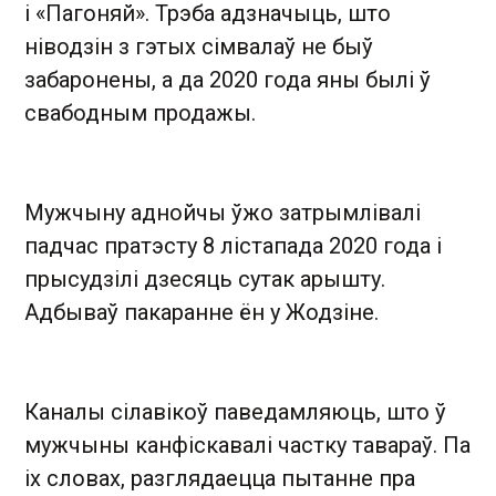
і «Пагоняй». Трэба адзначыць, што
ніводзін з гэтых сімвалаў не быў
забаронены, а да 2020 года яны былі ў
свабодным продажы.
Мужчыну аднойчы ўжо затрымлівалі
падчас пратэсту 8 лістапада 2020 года і
прысудзілі дзесяць сутак арышту.
Адбываў пакаранне ён у Жодзіне.
Каналы сілавікоў паведамляюць, што ў
мужчыны канфіскавалі частку тавараў. Па
іх словах, разглядаецца пытанне пра