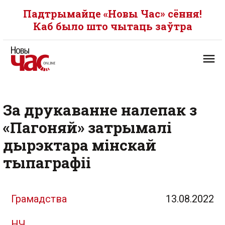
Падтрымайце «Новы Час» сёння!
Каб было што чытаць заўтра
За друкаванне налепак з
«Пагоняй» затрымалі
дырэктара мінскай
тыпаграфіі
Грамадства
13.08.2022
НЧ