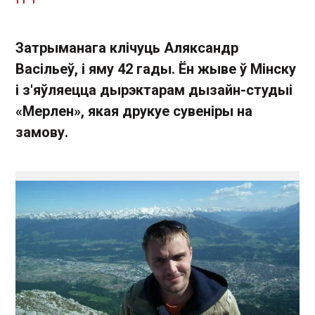
Затрыманага клічуць Аляксандр
Васільеў, і яму 42 гады. Ён жыве ў Мінску
і з'яўляецца дырэктарам дызайн-студыі
«Мерлен», якая друкуе сувеніры на
замову.