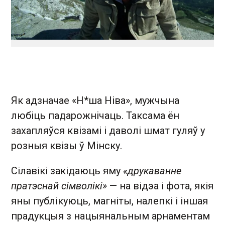
Як адзначае «Н*ша Ніва», мужчына
любіць падарожнічаць. Таксама ён
захапляўся квізамі і даволі шмат гуляў у
розныя квізы ў Мінску.
Сілавікі закідаюць яму
«друкаванне
пратэснай сімволікі»
— на відэа і фота, якія
яны публікуюць, магніты, налепкі і іншая
прадукцыя з нацыянальным арнаментам