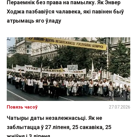
Пераемнік без права на памылку. Як Энвер
Ходжа пазбавіўся чалавека, які павінен быў
атрымаць яго ўладу
Повязь часоў
27.07.2026
Чатыры даты незалежнасьці. Як не
заблытацца ў 27 ліпеня, 25 сакавіка, 25
жніўня і 3 ліпеня