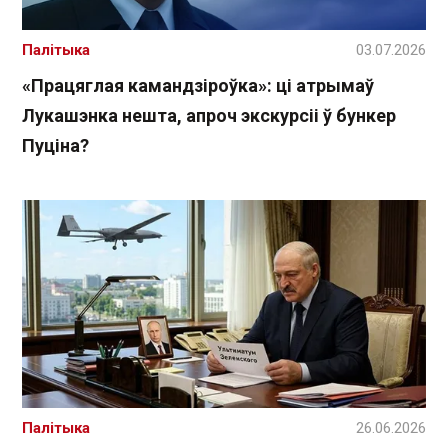
Палітыка
03.07.2026
«Працяглая камандзіроўка»: ці атрымаў
Лукашэнка нешта, апроч экскурсіі ў бункер
Пуціна?
Палітыка
26.06.2026