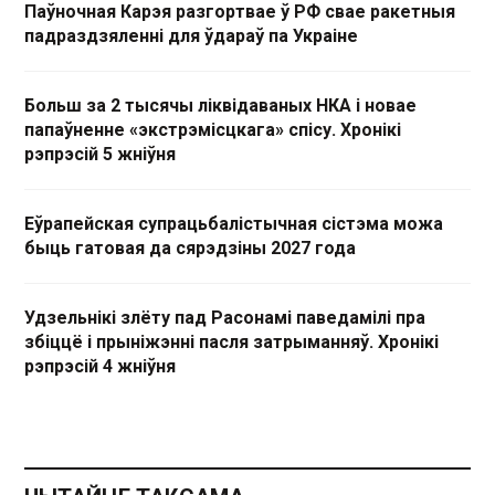
Паўночная Карэя разгортвае ў РФ свае ракетныя
падраздзяленні для ўдараў па Украіне
Больш за 2 тысячы ліквідаваных НКА і новае
папаўненне «экстрэмісцкага» спісу. Хронікі
рэпрэсій 5 жніўня
Еўрапейская супрацьбалістычная сістэма можа
быць гатовая да сярэдзіны 2027 года
Удзельнікі злёту пад Расонамі паведамілі пра
збіццё і прыніжэнні пасля затрыманняў. Хронікі
рэпрэсій 4 жніўня