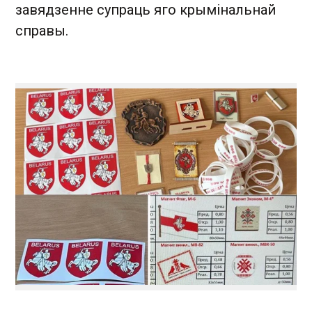
завядзенне супраць яго крымінальнай
справы.