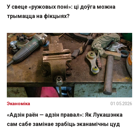
У свеце «ружовых поні»: ці доўга можна
трымацца на фікцыях?
Эканоміка
01.05.2026
«Адзін раён — адзін правал»: Як Лукашэнка
сам сабе замінае зрабіць эканамічны цуд