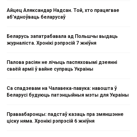
Айцец Аляксандар Надсан. Той, хто працягвае
аб'ядноўваць беларусаў
Беларусь запатрабавала ад Польшчы выдаць
журналіста. Хронікі рэпрэсій 7 жніўня
Палова расіян не лічыць паспяховымі дзеянні
сваёй арміі ў вайне супраць Украіны
Са спадзевам на Чалавека-павука: навошта ў
Беларусі будуюць патэнцыйныя мэты для Украіны
Праваабаронцы: падстаў казаць пра змяншэнне
ціску няма. Хронікі рэпрэсій 6 жніўня