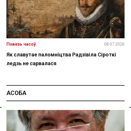
Повязь часоў
08.07.2026
Як славутае паломніцтва Радзівіла Сіроткі
ледзь не сарвалася
АСОБА
Спасылка без VPN