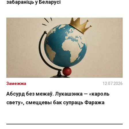
забараніць у Беларусі
Замежжа
12.07.2026
Абсурд без межаў. Лукашэнка — «кароль
свету», смеццевы бак супраць Фаража