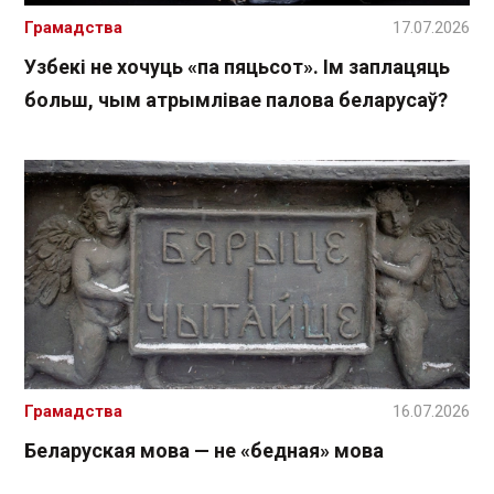
Грамадства
17.07.2026
Узбекі не хочуць «па пяцьсот». Ім заплацяць
больш, чым атрымлівае палова беларусаў?
Грамадства
16.07.2026
Беларуская мова — не «бедная» мова