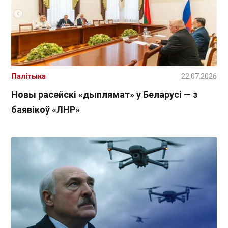
Палітыка
22.07.2026
Новы расейскі «дыплямат» у Беларусі — з
баявікоў «ЛНР»