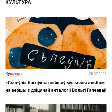
КУЛЬТУРА
Культура
20.07.2026
«Сьпеўнік багоўкі»: выйшаў музычны альбом
на вершы з дзіцячай анталогіі Вольгі Гапеевай