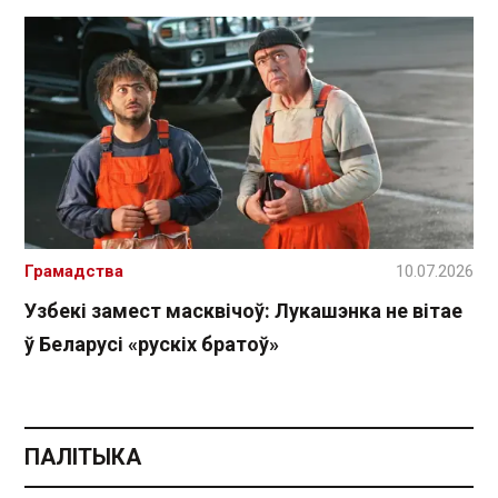
Грамадства
10.07.2026
Узбекі замест масквічоў: Лукашэнка не вітае
ў Беларусі «рускіх братоў»
ПАЛІТЫКА