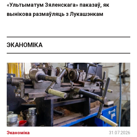
«Ультыматум Зяленскага» паказаў, як
вынікова размаўляць з Лукашэнкам
ЭКАНОМІКА
Эканоміка
31.07.2026