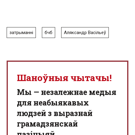
затрыманні
бчб
Аляксандр Васільеў
Шаноўныя чытачы!
Мы — незалежнае медыя
для неабыякавых
людзей з выразнай
грамадзянскай
пазіцыяй.