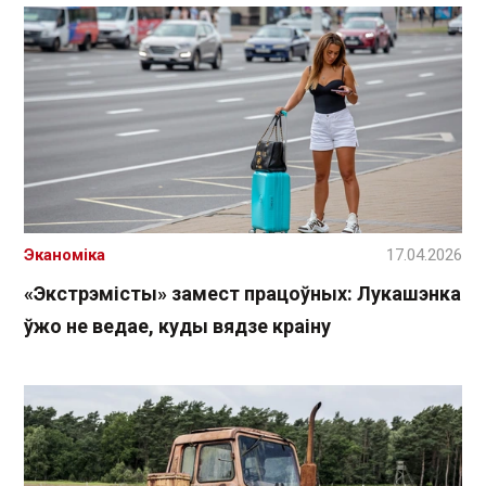
Эканоміка
17.04.2026
«Экстрэмісты» замест працоўных: Лукашэнка
ўжо не ведае, куды вядзе краіну