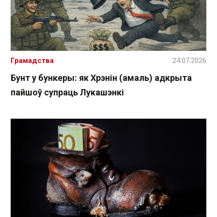
Грамадства
24.07.2026
Бунт у бункеры: як Хрэнін (амаль) адкрыта
пайшоў супраць Лукашэнкі