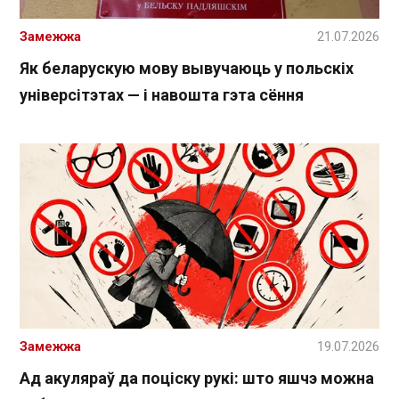
Замежжа
21.07.2026
Як беларускую мову вывучаюць у польскіх
універсітэтах — і навошта гэта сёння
Замежжа
19.07.2026
Ад акуляраў да поціску рукі: што яшчэ можна