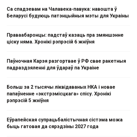
Са спадзевам на Чалавека-павука: навошта ў
Беларусі будуюць патэнцыйныя мэты для Украіны
Праваабаронцы: падстаў казаць пра змяншэнне
ціску няма. Хронікі рэпрэсій 6 жніўня
Паўночная Карэя разгортвае ў РФ свае ракетныя
падраздзяленні для ўдараў па Украіне
Больш за 2 тысячы ліквідаваных НКА і новае
папаўненне «экстрэмісцкага» спісу. Хронікі
рэпрэсій 5 жніўня
Еўрапейская супрацьбалістычная сістэма можа
быць гатовая да сярэдзіны 2027 года