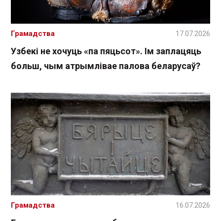
Грамадства
17.07.2026
Узбекі не хочуць «па пяцьсот». Ім заплацяць
больш, чым атрымлівае палова беларусаў?
Грамадства
16.07.2026