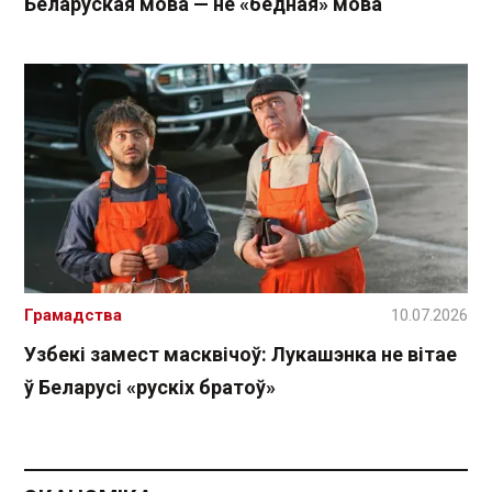
Беларуская мова — не «бедная» мова
Грамадства
10.07.2026
Узбекі замест масквічоў: Лукашэнка не вітае
ў Беларусі «рускіх братоў»