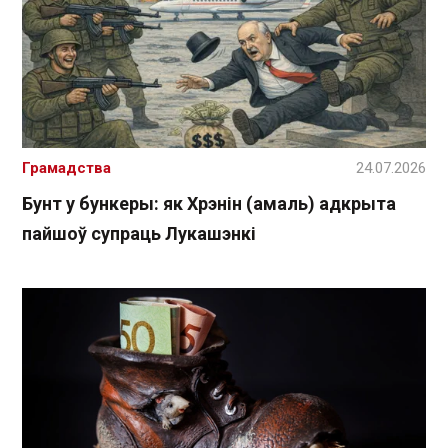
Грамадства
24.07.2026
Бунт у бункеры: як Хрэнін (амаль) адкрыта
пайшоў супраць Лукашэнкі