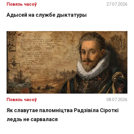
Повязь часоў
27.07.2026
Адысей на службе дыктатуры
Повязь часоў
08.07.2026
Як славутае паломніцтва Радзівіла Сіроткі
ледзь не сарвалася