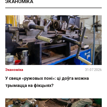
ЭКАНОМІКА
Эканоміка
31.07.2026
У свеце «ружовых поні»: ці доўга можна
трымацца на фікцыях?