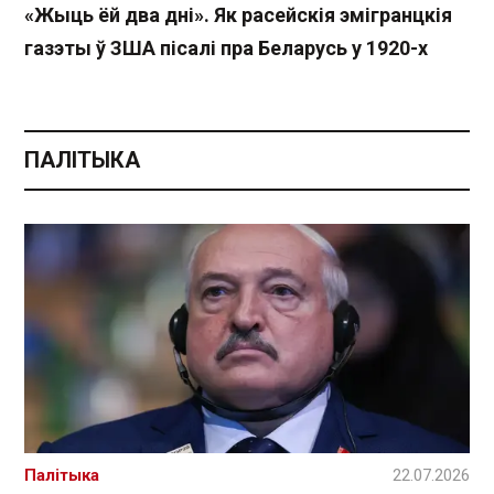
«Жыць ёй два дні». Як расейскія эмігранцкія
газэты ў ЗША пісалі пра Беларусь у 1920-х
ПАЛІТЫКА
Палітыка
22.07.2026