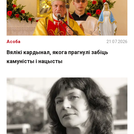
Асоба
21.07.2026
Вялікі кардынал, якога прагнулі забіць
камуністы і нацысты