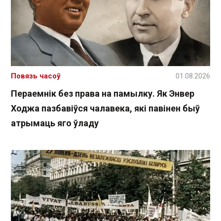
Повязь часоў
01.08.2026
Пераемнік без права на памылку. Як Энвер
Ходжа пазбавіўся чалавека, які павінен быў
атрымаць яго ўладу