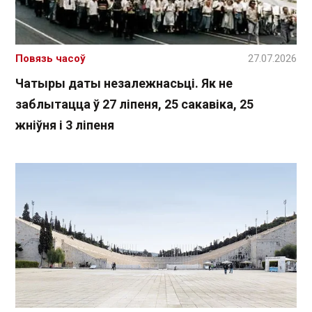
Повязь часоў
27.07.2026
Чатыры даты незалежнасьці. Як не
заблытацца ў 27 ліпеня, 25 сакавіка, 25
жніўня і 3 ліпеня