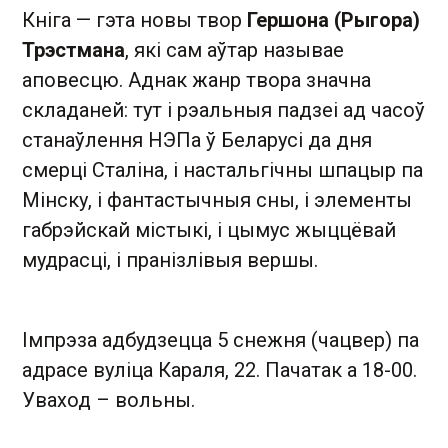
Кніга — гэта новы твор
Гершона (Рыгора)
Трэстмана
, які сам аўтар называе
аповесцю. Аднак жанр твора значна
складаней: тут і рэальныя падзеі ад часоў
станаўлення НЭПа ў Беларусі да дня
смерці Сталіна, і настальгічны шпацыр па
Мінску, і фантастычныя сны, і элементы
габрэйскай містыкі, і цымус жыццёвай
мудрасці, і пранізлівыя вершы.
Імпрэза адбудзецца 5 снежня (чацвер) па
адрасе вуліца Караля, 22. Пачатак а 18-00.
Уваход – вольны.