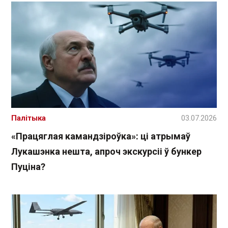
Палітыка
03.07.2026
«Працяглая камандзіроўка»: ці атрымаў
Лукашэнка нешта, апроч экскурсіі ў бункер
Пуціна?