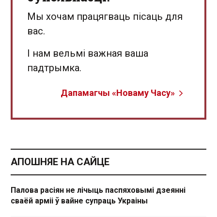
Мы хочам працягваць пісаць для
вас.
І нам вельмі важная ваша
падтрымка.
Дапамагчы «Новаму Часу»
АПОШНЯЕ НА САЙЦЕ
Палова расіян не лічыць паспяховымі дзеянні
сваёй арміі ў вайне супраць Украіны