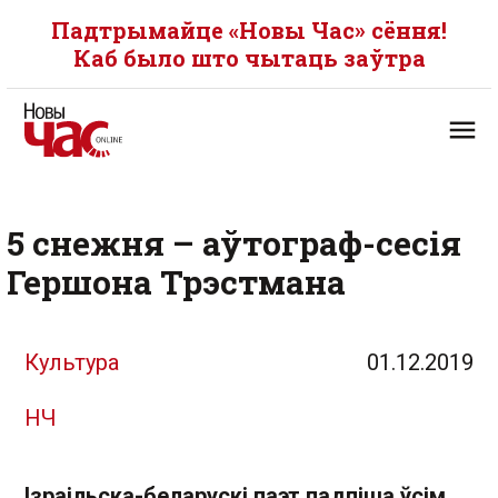
Падтрымайце «Новы Час» сёння!
Каб было што чытаць заўтра
5 снежня – аўтограф-сесія
Гершона Трэстмана
Культура
01.12.2019
НЧ
Ізраільска-беларускі паэт падпіша ўсім