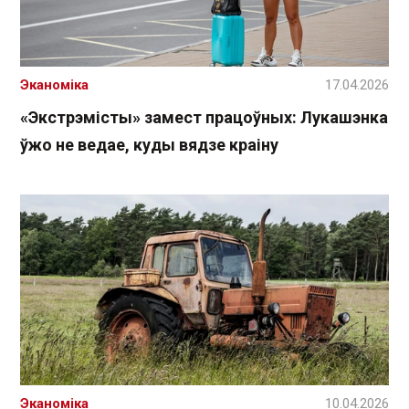
Эканоміка
17.04.2026
«Экстрэмісты» замест працоўных: Лукашэнка
ўжо не ведае, куды вядзе краіну
Эканоміка
10.04.2026