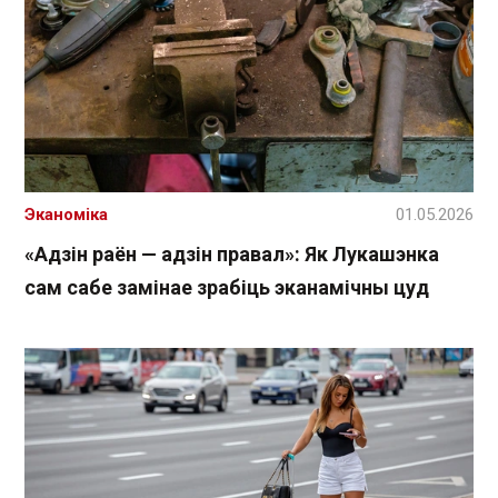
Эканоміка
01.05.2026
«Адзін раён — адзін правал»: Як Лукашэнка
сам сабе замінае зрабіць эканамічны цуд