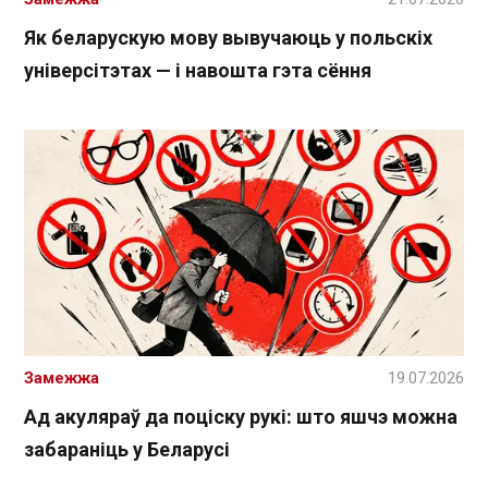
Як беларускую мову вывучаюць у польскіх
універсітэтах — і навошта гэта сёння
Замежжа
19.07.2026
Ад акуляраў да поціску рукі: што яшчэ можна
забараніць у Беларусі