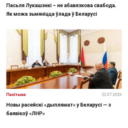
Пасьля Лукашэнкі – не абавязкова свабода.
Як можа зьмяніцца ўлада ў Беларусі
Палітыка
22.07.2026
Новы расейскі «дыплямат» у Беларусі — з
баявікоў «ЛНР»