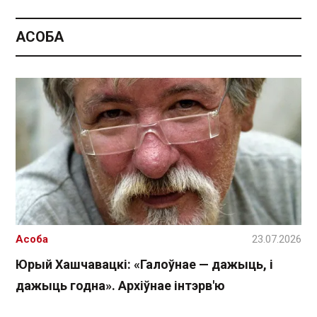
АСОБА
Асоба
23.07.2026
Юрый Хашчавацкі: «Галоўнае — дажыць, і
дажыць годна». Архіўнае інтэрв'ю