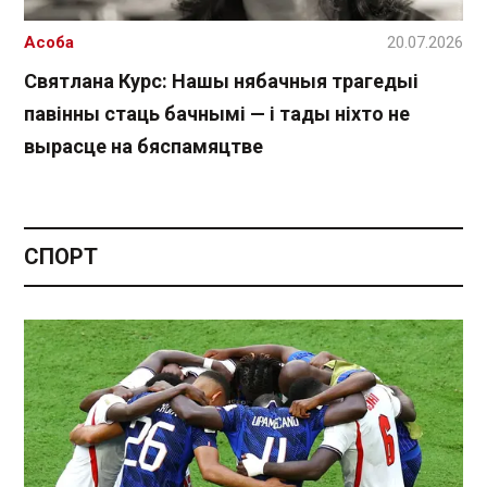
Асоба
20.07.2026
Святлана Курс: Нашы нябачныя трагедыі
павінны стаць бачнымі — і тады ніхто не
вырасце на бяспамяцтве
СПОРТ