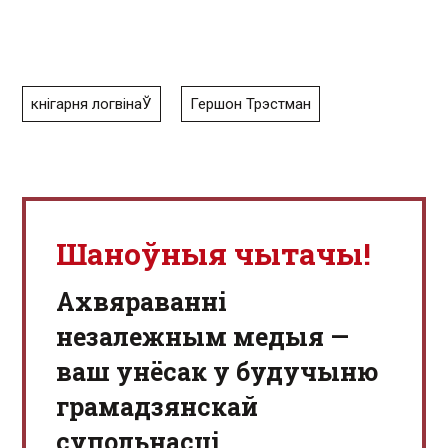
кнігарня логвінаЎ
Гершон Трэстман
Шаноўныя чытачы!
Aхвяраванні
незалежным медыя —
ваш унёсак у будучыню
грамадзянскай
супольнасці.