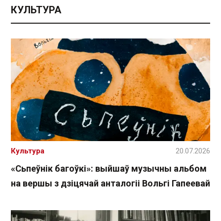
КУЛЬТУРА
Культура
20.07.2026
«Сьпеўнік багоўкі»: выйшаў музычны альбом
на вершы з дзіцячай анталогіі Вольгі Гапеевай