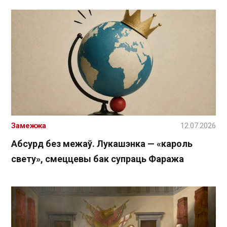
Замежжа
12.07.2026
Абсурд без межаў. Лукашэнка — «кароль
свету», смеццевы бак супраць Фаража