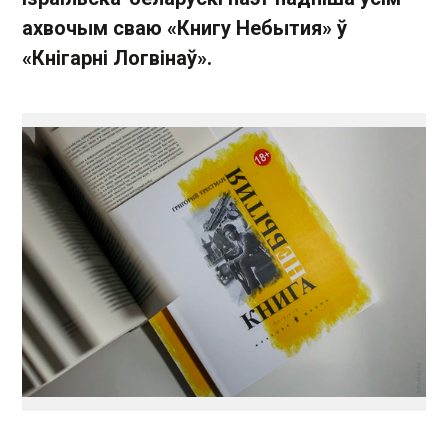
ахвочым сваю «Книгу Небытия» ў
«Кнігарні Логвінаў».