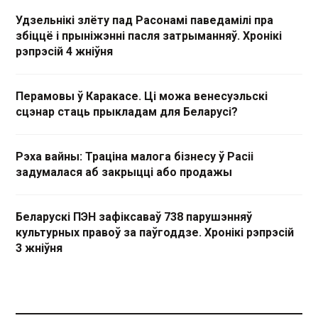
Удзельнікі злёту пад Расонамі паведамілі пра
збіццё і прыніжэнні пасля затрыманняў. Хронікі
рэпрэсій 4 жніўня
Перамовы ў Каракасе. Ці можа венесуэльскі
сцэнар стаць прыкладам для Беларусі?
Рэха вайны: Траціна малога бізнесу ў Расіі
задумалася аб закрыцці або продажы
Беларускі ПЭН зафіксаваў 738 парушэнняў
культурных правоў за паўгоддзе. Хронікі рэпрэсій
3 жніўня