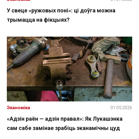
У свеце «ружовых поні»: ці доўга можна
трымацца на фікцыях?
Эканоміка
01.05.2026
«Адзін раён — адзін правал»: Як Лукашэнка
сам сабе замінае зрабіць эканамічны цуд