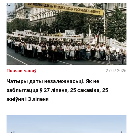
Повязь часоў
27.07.2026
Чатыры даты незалежнасьці. Як не
заблытацца ў 27 ліпеня, 25 сакавіка, 25
жніўня і 3 ліпеня