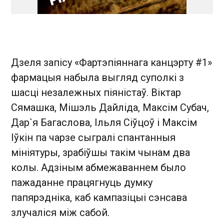
Дзеля запісу «Фартэпіяннага канцэрту #1»
фармацыя набыла выгляд суполкі з
шасці незалежных піяністаў. Віктар
Сямашка, Мішэль Дайліда, Максім Субач,
Дар`я Багаслова, Ільля Сіўцоў і Максім
Іўкін па чарзе сыгралі спантанныя
мініятуры, зрабіўшы такім чынам два
колы. Адзіным абмежаваннем было
пажаданне працягнуць думку
папярэдніка, каб кампазіцыі сэнсава
злучаліся між сабой.