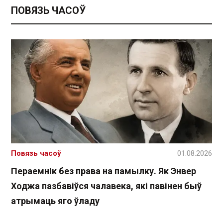
ПОВЯЗЬ ЧАСОЎ
Повязь часоў
01.08.2026
Пераемнік без права на памылку. Як Энвер
Ходжа пазбавіўся чалавека, які павінен быў
атрымаць яго ўладу