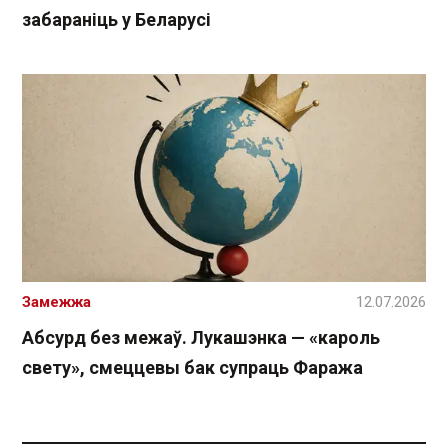
забараніць у Беларусі
Замежжа
12.07.2026
Абсурд без межаў. Лукашэнка — «кароль
свету», смеццевы бак супраць Фаража