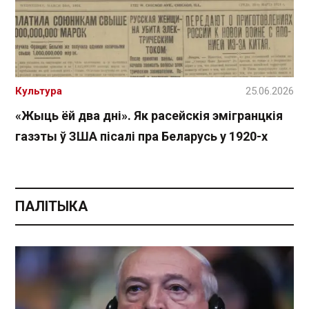
Культура
25.06.2026
«Жыць ёй два дні». Як расейскія эмігранцкія
газэты ў ЗША пісалі пра Беларусь у 1920-х
ПАЛІТЫКА