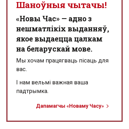
Шаноўныя чытачы!
«Новы Час» — адно з
нешматлікіх выданняў,
якое выдаецца цалкам
на беларускай мове.
Мы хочам працягваць пісаць для
вас.
І нам вельмі важная ваша
падтрымка.
Дапамагчы «Новаму Часу»