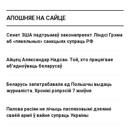
АПОШНЯЕ НА САЙЦЕ
Сенат ЗША падтрымаў законапраект Ліндсі Грэма
аб «пякельных» санкцыях супраць РФ
Айцец Аляксандар Надсан. Той, хто працягвае
аб'ядноўваць беларусаў
Беларусь запатрабавала ад Польшчы выдаць
журналіста. Хронікі рэпрэсій 7 жніўня
Палова расіян не лічыць паспяховымі дзеянні
сваёй арміі ў вайне супраць Украіны