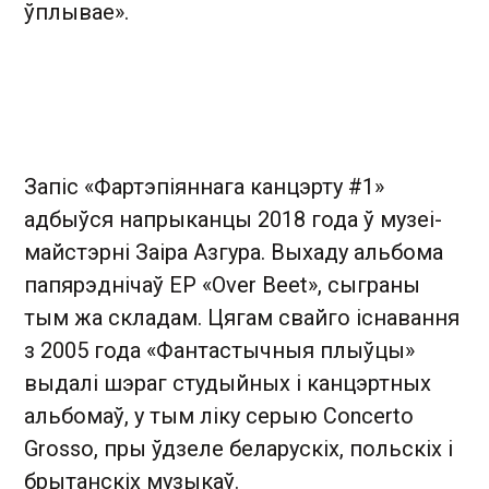
ўплывае».
Запіс «Фартэпіяннага канцэрту #1»
адбыўся напрыканцы 2018 года ў музеі-
майстэрні Заіра Азгура. Выхаду альбома
папярэднічаў EP «Over Beet», сыграны
тым жа складам. Цягам свайго існавання
з 2005 года «Фантастычныя плыўцы»
выдалі шэраг студыйных і канцэртных
альбомаў, у тым ліку серыю Concerto
Grosso, пры ўдзеле беларускіх, польскіх і
брытанскіх музыкаў.