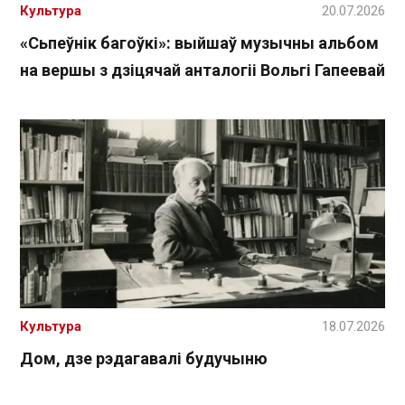
Культура
20.07.2026
«Сьпеўнік багоўкі»: выйшаў музычны альбом
на вершы з дзіцячай анталогіі Вольгі Гапеевай
Культура
18.07.2026
Дом, дзе рэдагавалі будучыню