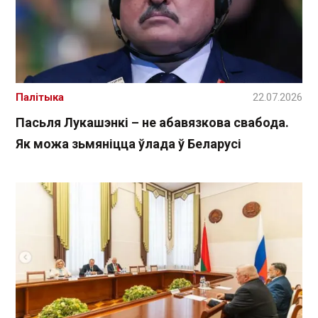
Палітыка
22.07.2026
Пасьля Лукашэнкі – не абавязкова свабода.
Як можа зьмяніцца ўлада ў Беларусі