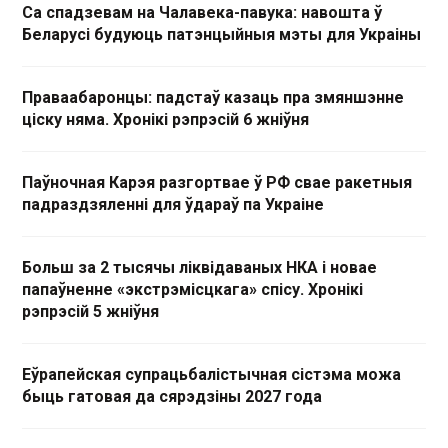
Са спадзевам на Чалавека-павука: навошта ў
Беларусі будуюць патэнцыйныя мэты для Украіны
Праваабаронцы: падстаў казаць пра змяншэнне
ціску няма. Хронікі рэпрэсій 6 жніўня
Паўночная Карэя разгортвае ў РФ свае ракетныя
падраздзяленні для ўдараў па Украіне
Больш за 2 тысячы ліквідаваных НКА і новае
папаўненне «экстрэмісцкага» спісу. Хронікі
рэпрэсій 5 жніўня
Еўрапейская супрацьбалістычная сістэма можа
быць гатовая да сярэдзіны 2027 года