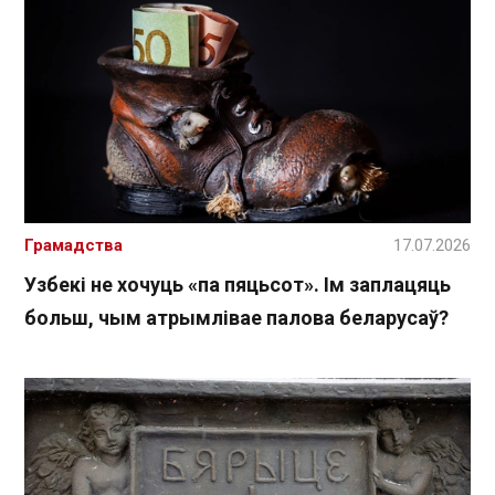
Грамадства
17.07.2026
Узбекі не хочуць «па пяцьсот». Ім заплацяць
больш, чым атрымлівае палова беларусаў?