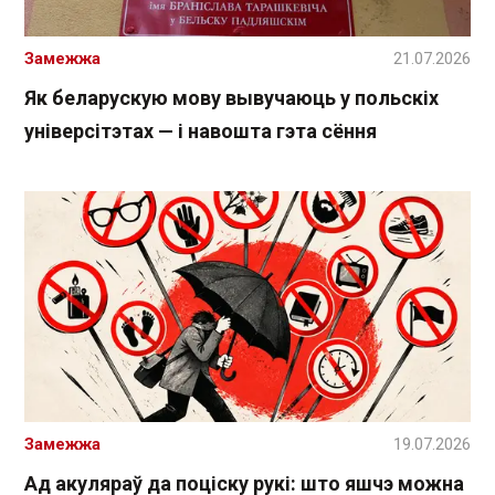
Замежжа
21.07.2026
Як беларускую мову вывучаюць у польскіх
універсітэтах — і навошта гэта сёння
Замежжа
19.07.2026
Ад акуляраў да поціску рукі: што яшчэ можна