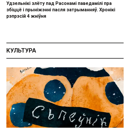
Удзельнікі злёту пад Расонамі паведамілі пра
збіццё і прыніжэнні пасля затрыманняў. Хронікі
рэпрэсій 4 жніўня
КУЛЬТУРА