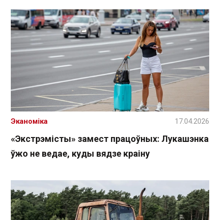
Эканоміка
17.04.2026
«Экстрэмісты» замест працоўных: Лукашэнка
ўжо не ведае, куды вядзе краіну