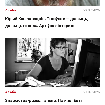
Асоба
23.07.2026
Юрый Хашчавацкі: «Галоўнае — дажыць, і
дажыць годна». Архіўнае інтэрв'ю
Спасылка без VPN
Асоба
23.07.2026
Знаёмства-разьвітаньне. Памяці Евы