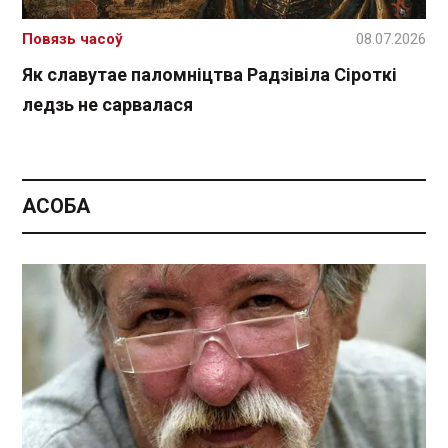
Повязь часоў
08.07.2026
Як славутае паломніцтва Радзівіла Сіроткі
ледзь не сарвалася
АСОБА