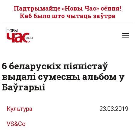
Падтрымайце «Новы Час» сёння!
Каб было што чытаць заўтра
6 беларускіх піяністаў
выдалі сумесны альбом у
Баўгарыі
Культура
23.03.2019
VS&Co