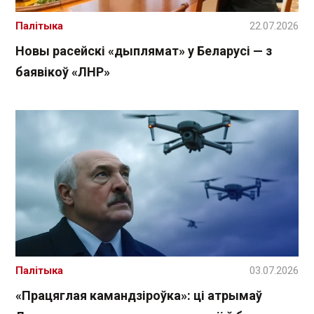
Палітыка
22.07.2026
Новы расейскі «дыплямат» у Беларусі — з
баявікоў «ЛНР»
Палітыка
03.07.2026
«Працяглая камандзіроўка»: ці атрымаў