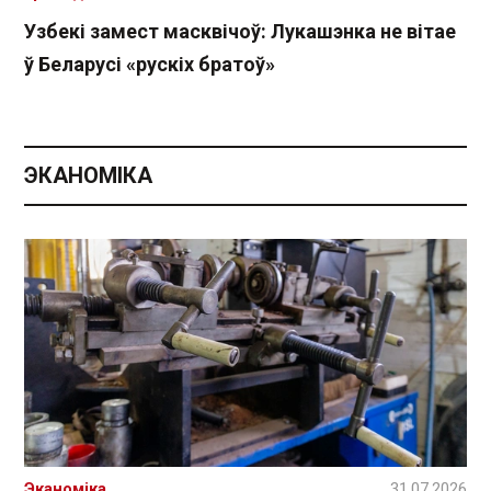
Узбекі замест масквічоў: Лукашэнка не вітае
ў Беларусі «рускіх братоў»
ЭКАНОМІКА
Эканоміка
31.07.2026