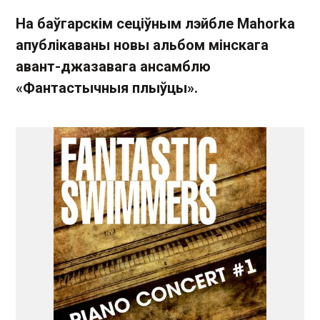
На баўгарскім сеціўным лэйбле Mahorka
апублікаваны новы альбом мінскага
авант-джазавага ансамблю
«Фантастычныя плыўцы».