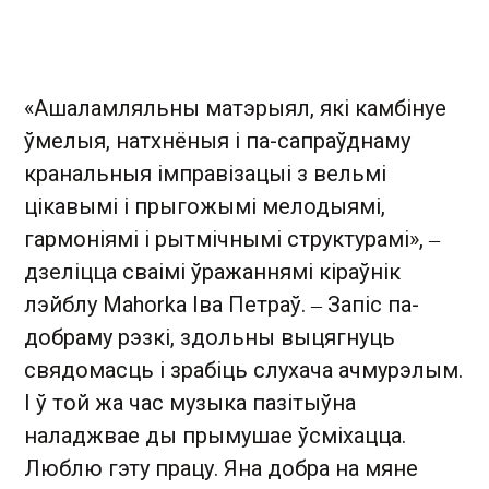
«Ашаламляльны матэрыял, які камбінуе
ўмелыя, натхнёныя і па-сапраўднаму
кранальныя імправізацыі з вельмі
цікавымі і прыгожымі мелодыямі,
гармоніямі і рытмічнымі структурамі», ‒
дзеліцца сваімі ўражаннямі кіраўнік
лэйблу Mahorka Іва Петраў. ‒ Запіс па-
добраму рэзкі, здольны выцягнуць
свядомасць і зрабіць слухача ачмурэлым.
І ў той жа час музыка пазітыўна
наладжвае ды прымушае ўсміхацца.
Люблю гэту працу. Яна добра на мяне