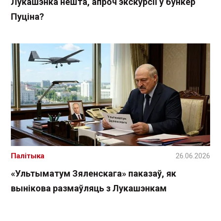
Лукашэнка нешта, апроч экскурсіі ў бункер
Пуціна?
Палітыка
26.06.2026
«Ультыматум Зяленскага» паказаў, як
вынікова размаўляць з Лукашэнкам