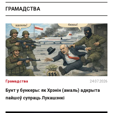
ГРАМАДСТВА
Грамадства
24.07.2026
Бунт у бункеры: як Хрэнін (амаль) адкрыта
пайшоў супраць Лукашэнкі