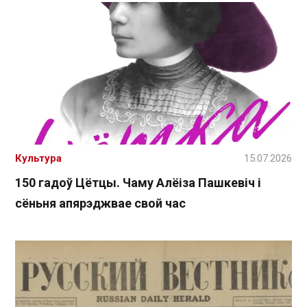
Культура
15.07.2026
150 гадоў Цётцы. Чаму Алёіза Пашкевіч і
сёньня апярэджвае свой час