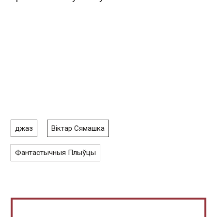
джаз
Віктар Сямашка
Фантастычныя Плыўцы