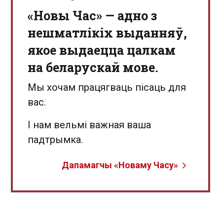
«Новы Час» — адно з
нешматлікіх выданняў,
якое выдаецца цалкам
на беларускай мове.
Мы хочам працягваць пісаць для
вас.
І нам вельмі важная ваша
падтрымка.
Дапамагчы «Новаму Часу»