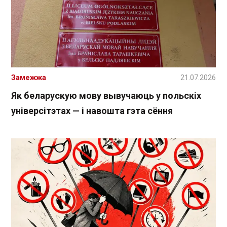
Замежжа
21.07.2026
Як беларускую мову вывучаюць у польскіх
універсітэтах — і навошта гэта сёння