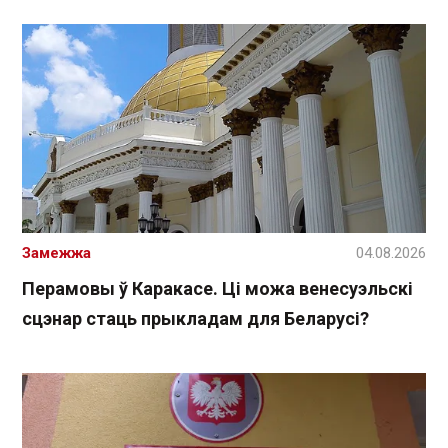
Замежжа
04.08.2026
Перамовы ў Каракасе. Ці можа венесуэльскі
сцэнар стаць прыкладам для Беларусі?