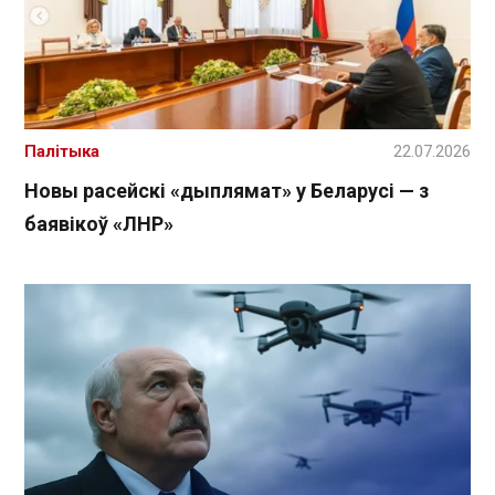
Палітыка
22.07.2026
Новы расейскі «дыплямат» у Беларусі — з
баявікоў «ЛНР»