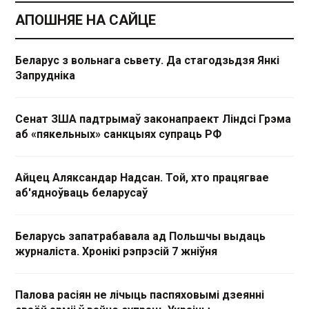
АПОШНЯЕ НА САЙЦЕ
Беларус з вольнага сьвету. Да стагодзьдзя Янкі
Запрудніка
Сенат ЗША падтрымаў законапраект Ліндсі Грэма
аб «пякельных» санкцыях супраць РФ
Айцец Аляксандар Надсан. Той, хто працягвае
аб'ядноўваць беларусаў
Беларусь запатрабавала ад Польшчы выдаць
журналіста. Хронікі рэпрэсій 7 жніўня
Палова расіян не лічыць паспяховымі дзеянні