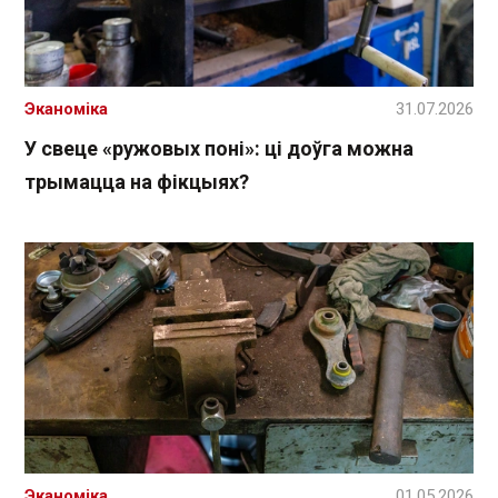
Эканоміка
31.07.2026
У свеце «ружовых поні»: ці доўга можна
трымацца на фікцыях?
Эканоміка
01.05.2026