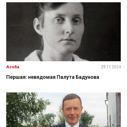
Асоба
29.11.2024
Першая: невядомая Палута Бадунова