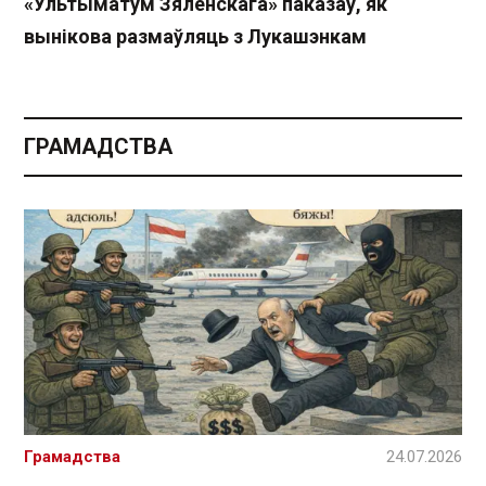
«Ультыматум Зяленскага» паказаў, як
вынікова размаўляць з Лукашэнкам
ГРАМАДСТВА
Грамадства
24.07.2026