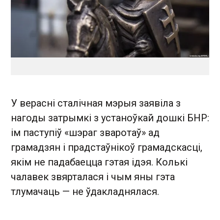
У верасні сталічная мэрыя заявіла з
нагоды затрымкі з устаноўкай дошкі БНР:
ім паступіў «шэраг зваротаў» ад
грамадзян і прадстаўнікоў грамадскасці,
якім не падабаецца гэтая ідэя. Колькі
чалавек звярталася і чым яны гэта
тлумачаць — не ўдакладнялася.