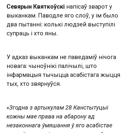
Севярын Квяткоўскі
напісаў зварот у
выканкам. Паводле яго слоў, у ім было
два пытанні: колькі людзей выступілі
супраць і хто яны.
У адказ выканкам не паведаміў нічога
новага: чыноўнікі палічылі, што
інфармацыя тычыцца асабістага жыцця
тых, хто звярнуўся.
«Згодна з артыкулам 28 Канстытуцыі
кожны мае права на абарону ад
незаконнага ўмяшання ў яго асабістае