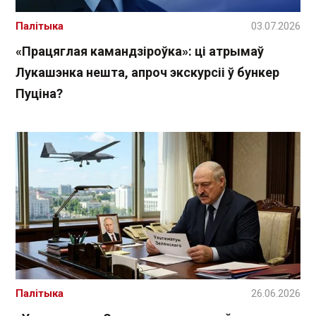
Палітыка
03.07.2026
«Працяглая камандзіроўка»: ці атрымаў
Лукашэнка нешта, апроч экскурсіі ў бункер
Пуціна?
Палітыка
26.06.2026