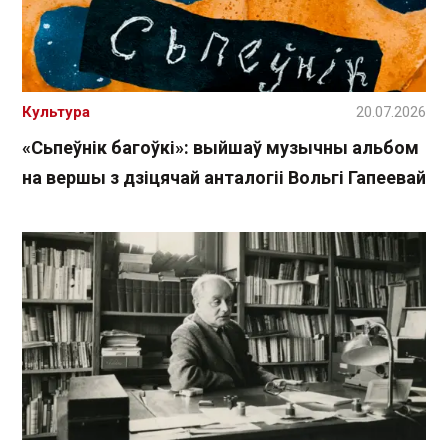
Культура
20.07.2026
«Сьпеўнік багоўкі»: выйшаў музычны альбом
на вершы з дзіцячай анталогіі Вольгі Гапеевай