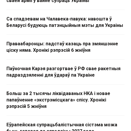
сваёй арміі ў вайне супраць Украіны
Са спадзевам на Чалавека-павука: навошта ў
Беларусі будуюць патэнцыйныя мэты для Украіны
Праваабаронцы: падстаў казаць пра змяншэнне
ціску няма. Хронікі рэпрэсій 6 жніўня
Паўночная Карэя разгортвае ў РФ свае ракетныя
падраздзяленні для ўдараў па Украіне
Больш за 2 тысячы ліквідаваных НКА і новае
папаўненне «экстрэмісцкага» спісу. Хронікі
рэпрэсій 5 жніўня
Еўрапейская супрацьбалістычная сістэма можа