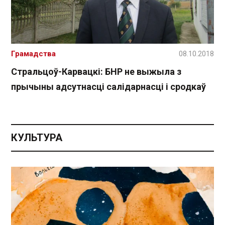
Грамадства
08.10.2018
Стральцоў-Карвацкі: БНР не выжыла з
прычыны адсутнасці салідарнасці і сродкаў
КУЛЬТУРА