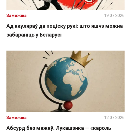
Замежжа
19.07.2026
Ад акуляраў да поціску рукі: што яшчэ можна
забараніць у Беларусі
Замежжа
12.07.2026
Абсурд без межаў. Лукашэнка — «кароль