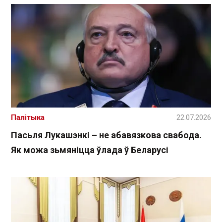
Палітыка
22.07.2026
Пасьля Лукашэнкі – не абавязкова свабода.
Як можа зьмяніцца ўлада ў Беларусі