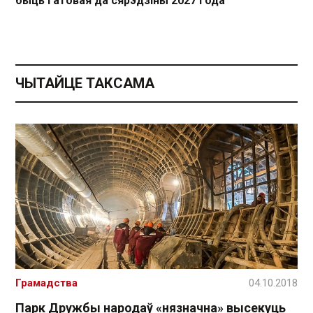
быць гатовая да сярэдзіны 2027 года
ЧЫТАЙЦЕ ТАКСАМА
Грамадства
04.10.2018
Парк Дружбы народаў «нязначна» высекуць