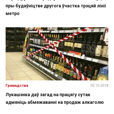
пры будаўніцтве другога ўчастка трэцяй лініі
метро
Грамадства
02.10.2018
Лукашэнка даў загад на працягу сутак
адмяніць абмежаванні на продаж алкаголю