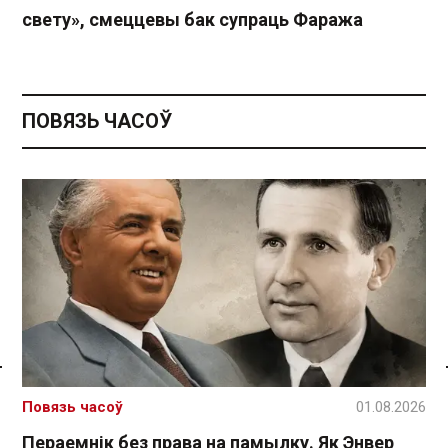
свету», смеццевы бак супраць Фаража
ПОВЯЗЬ ЧАСОЎ
Спасылка без VPN
Повязь часоў
01.08.2026
Пераемнік без права на памылку. Як Энвер