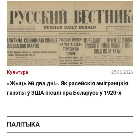
Культура
25.06.2026
«Жыць ёй два дні». Як расейскія эмігранцкія
газэты ў ЗША пісалі пра Беларусь у 1920-х
ПАЛІТЫКА