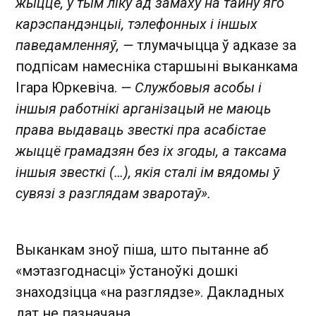
жыццё, у тым ліку ад замаху на тайну яго
карэспандэнцыі, тэлефонных і іншых
паведамленняў, —
тлумачыцца ў адказе за
подпісам намесніка старшыні выканкама
Ігара Юркевіча.
— Службовыя асобы і
іншыя работнікі арганізацый не маюць
права выдаваць звесткі пра асабістае
жыццё грамадзян без іх згоды, а таксама
іншыя звесткі (…), якія сталі ім вядомы ў
сувязі з разглядам зваротаў».
Выканкам зноў піша, што пытанне аб
«мэтазгоднасці» ўстаноўкі дошкі
знаходзіцца «на разглядзе». Дакладных
дат не пазначана.