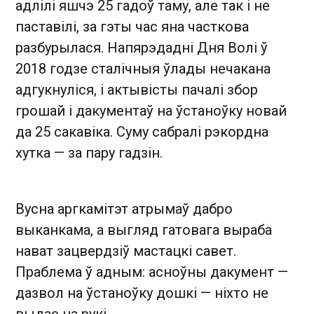
адлілі яшчэ 25 гадоў таму, але так і не
паставілі, за гэты час яна часткова
разбурылася. Напярэдадні Дня Волі ў
2018 годзе сталічныя ўлады нечакана
адгукнуліся, і актывісты пачалі збор
грошай і дакументаў на ўстаноўку новай
да 25 сакавіка. Суму сабралі рэкордна
хутка — за пару гадзін.
Вусна аргкамітэт атрымаў дабро
выканкама, а выгляд гатовага выраба
нават зацвердзіў мастацкі савет.
Праблема ў адным: асноўны дакумент —
дазвол на ўстаноўку дошкі — ніхто не