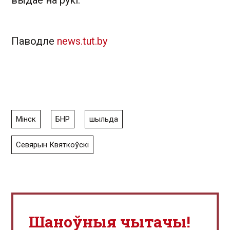
выдае на рукі.
Паводле
news.tut.by
Мінск
БНР
шыльда
Севярын Квяткоўскі
Шаноўныя чытачы!