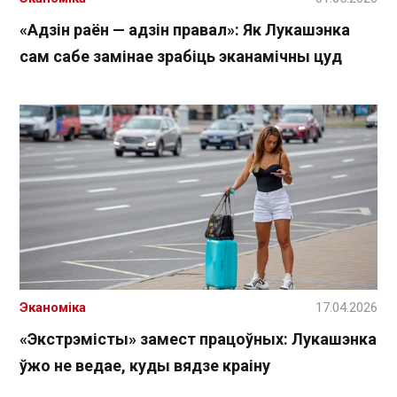
«Адзін раён — адзін правал»: Як Лукашэнка
сам сабе замінае зрабіць эканамічны цуд
Эканоміка
17.04.2026
«Экстрэмісты» замест працоўных: Лукашэнка
ўжо не ведае, куды вядзе краіну