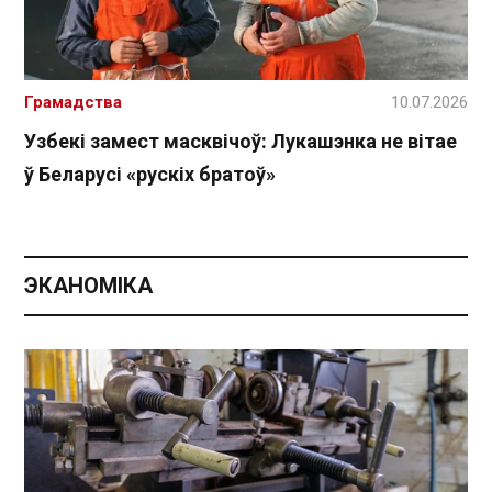
Грамадства
10.07.2026
Узбекі замест масквічоў: Лукашэнка не вітае
ў Беларусі «рускіх братоў»
ЭКАНОМІКА