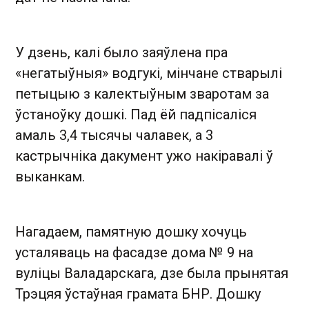
У дзень, калі было заяўлена пра
«негатыўныя» водгукі, мінчане стварылі
петыцыю з калектыўным зваротам за
ўстаноўку дошкі. Пад ёй падпісаліся
амаль 3,4 тысячы чалавек, а 3
кастрычніка дакумент ужо накіравалі ў
выканкам.
Нагадаем, памятную дошку хочуць
усталяваць на фасадзе дома № 9 на
вуліцы Валадарскага, дзе была прынятая
Трэцяя ўстаўная грамата БНР. Дошку