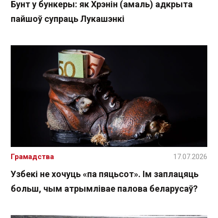
Бунт у бункеры: як Хрэнін (амаль) адкрыта
пайшоў супраць Лукашэнкі
Грамадства
17.07.2026
Узбекі не хочуць «па пяцьсот». Ім заплацяць
больш, чым атрымлівае палова беларусаў?