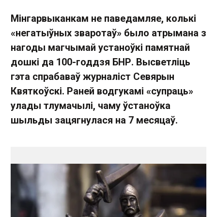
Мінгарвыканкам не паведамляе, колькі
«негатыўных зваротаў» было атрымана з
нагоды магчымай устаноўкі памятнай
дошкі да 100-годдзя БНР. Высветліць
гэта спрабаваў журналіст Севярын
Квяткоўскі. Раней водгукамі «супраць»
улады тлумачылі, чаму ўстаноўка
шыльды зацягнулася на 7 месяцаў.