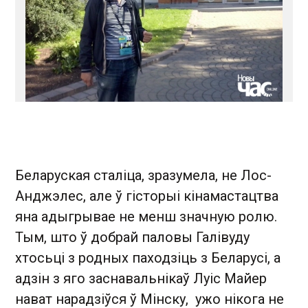
Беларуская сталіца, зразумела, не Лос-
Анджэлес, але ў гісторыі кінамастацтва
яна адыгрывае не менш значную ролю.
Тым, што ў добрай паловы Галівуду
хтосьці з родных паходзіць з Беларусі, а
адзін з яго заснавальнікаў Луіс Майер
нават нарадзіўся ў Мінску, ужо нікога не