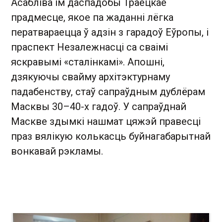
Асабліва ім даспадобы Траецкае
прадмесце, якое па жаданні лёгка
ператвараецца ў адзін з гарадоў Еўропы, і
праспект Незалежнасці са сваімі
яскравымі «сталінкамі». Апошні,
дзякуючы свайму архітэктурнаму
падабенству, стаў сапраўдным дублёрам
Масквы 30–40-х гадоў. У сапраўднай
Маскве здымкі нашмат цяжэй правесці
праз вялікую колькасць буйнагабарытнай
вонкавай рэкламы.