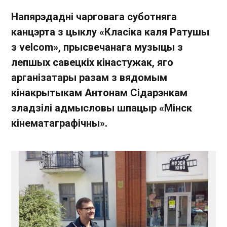
Напярэдадні чарговага суботняга
канцэрта з цыклу «Класіка каля Ратушы
з velcom», прысвечанага музыцы з
лепшых савецкіх кінастужак, яго
арганізатары разам з вядомым
кінакрытыкам Антонам Сідарэнкам
зладзілі адмысловы шпацыр «Мінск
кінематаграфічны».