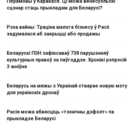
Перамовы ў Каракасе. Ці можа венесуэльскі
сцэнар стаць прыкладам для Беларусі?
Рэха вайны: Траціна малога бізнесу ў Расіі
задумалася аб закрыцці або продажы
Беларускі ПЭН зафіксаваў 738 парушэнняў
культурных правоў за паўгоддзе. Хронікі рэпрэсій
3 жніўня
Беларусь на мяжы з Украінай стварае новую мэту
для украінскіх дронаў
Расія можа абвясціць «тэхнічны дэфолт» па
прыкладзе Беларусі