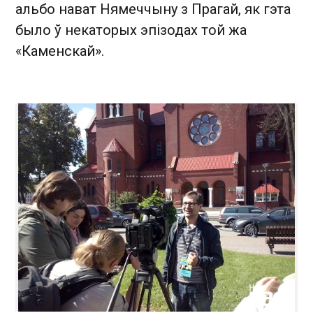
альбо нават Нямеччыну з Прагай, як гэта
было ў некаторых эпізодах той жа
«Каменскай».