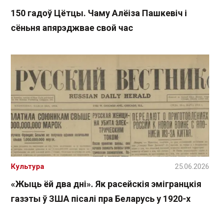
150 гадоў Цётцы. Чаму Алёіза Пашкевіч і
сёньня апярэджвае свой час
Культура
25.06.2026
«Жыць ёй два дні». Як расейскія эмігранцкія
газэты ў ЗША пісалі пра Беларусь у 1920-х