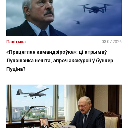
Палітыка
03.07.2026
«Працяглая камандзіроўка»: ці атрымаў
Лукашэнка нешта, апроч экскурсіі ў бункер
Пуціна?