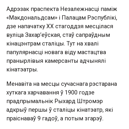
Адрэзак праспекта Незалежнасці паміж
«Макдональдсам» і Палацам Рэспублікі,
дзе напачатку ХХ стагоддзя месцілася
вуліца Захар’еўская, стаў сапраўдным
кінацэнтрам сталіцы. Тут на хвалі
папулярнасці новага віду мастацтва
пранырлівыя камерсанты адчынялі
кінатэатры.
Менавіта на месцы сучаснага рэстарана
хуткага харчавання ў 1900 годзе
прадпрымальнік Рыхард Штромэр
адкрыў першы ў сталіцы кінатэатр, які
праіснаваў 9 гадоў, а потым згарэў.