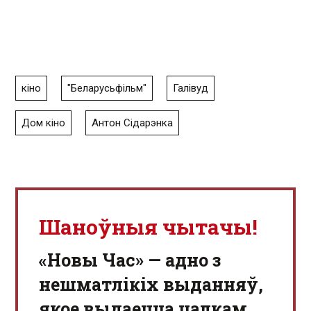
кіно
"Беларусьфільм"
Галівуд
Дом кіно
Антон Сідарэнка
Шаноўныя чытачы!
«Новы Час» — адно з
нешматлікіх выданняў,
якое выдаецца цалкам