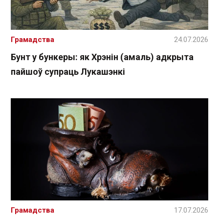
Грамадства
24.07.2026
Бунт у бункеры: як Хрэнін (амаль) адкрыта
пайшоў супраць Лукашэнкі
Грамадства
17.07.2026