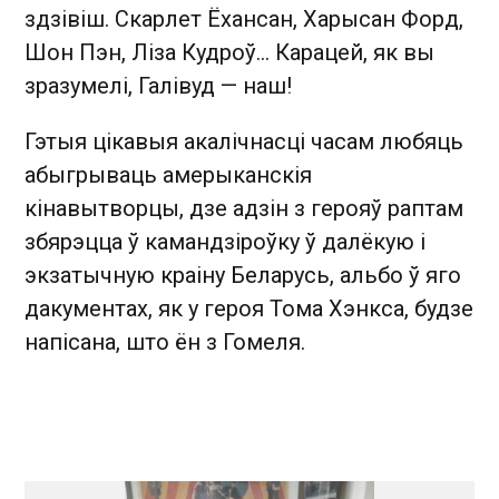
здзівіш. Скарлет Ёхансан, Харысан Форд,
Шон Пэн, Ліза Кудроў… Карацей, як вы
зразумелі, Галівуд — наш!
Гэтыя цікавыя акалічнасці часам любяць
абыгрываць амерыканскія
кінавытворцы, дзе адзін з герояў раптам
збярэцца ў камандзіроўку ў далёкую і
экзатычную краіну Беларусь, альбо ў яго
дакументах, як у героя Тома Хэнкса, будзе
напісана, што ён з Гомеля.