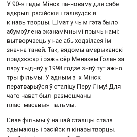
У 90-я гады Мінск па-новаму для сябе
адкрылі расійскія і галівудскія
кінавытворцы. Шмат у чым гэта было
абумоўлена эканамічнымі прычынамі:
вытворчасць у нас абыходзілася ім
значна таней. Так, вядомы амерыканскі
прадзюсар і рэжысёр Менахем Голан за
пару тыдняў у 1998 годзе зняў тут ажно
тры фільмы. У адным з іх Мінск
ператварыўся ў сталіцу Перу Ліму! Для
чаго нават былі размешчаны
пластмасавыя пальмы.
Свае фільмы ў нашай сталіцы стала
здымаюць і расійскія кінавытворцы.