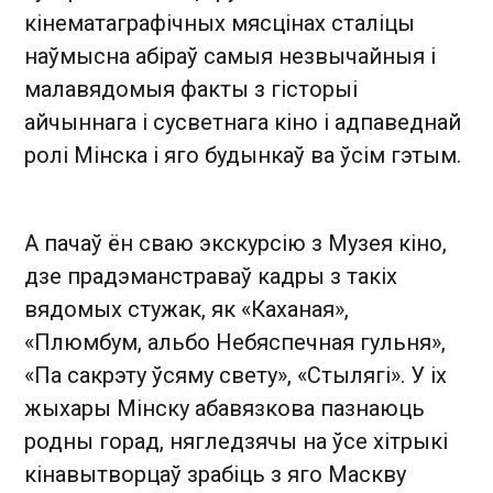
кінематаграфічных мясцінах сталіцы
наўмысна абіраў самыя незвычайныя і
малавядомыя факты з гісторыі
айчыннага і сусветнага кіно і адпаведнай
ролі Мінска і яго будынкаў ва ўсім гэтым.
А пачаў ён сваю экскурсію з Музея кіно,
дзе прадэманстраваў кадры з такіх
вядомых стужак, як «Каханая»,
«Плюмбум, альбо Небяспечная гульня»,
«Па сакрэту ўсяму свету», «Стылягі». У іх
жыхары Мінску абавязкова пазнаюць
родны горад, нягледзячы на ўсе хітрыкі
кінавытворцаў зрабіць з яго Маскву