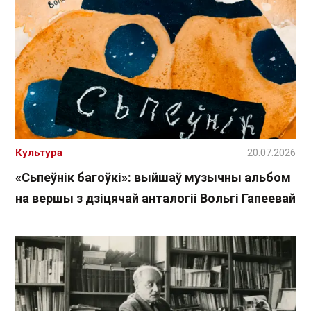
Культура
20.07.2026
«Сьпеўнік багоўкі»: выйшаў музычны альбом
на вершы з дзіцячай анталогіі Вольгі Гапеевай