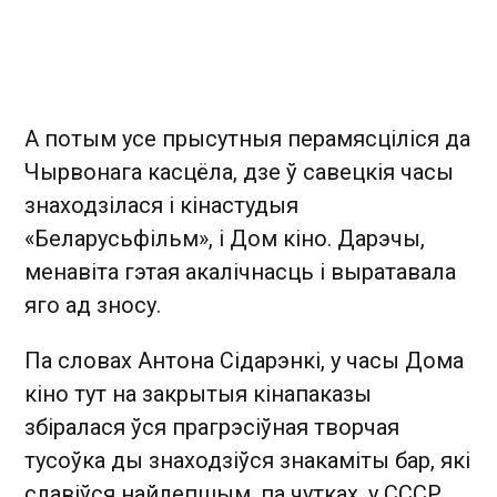
А потым усе прысутныя перамясціліся да
Чырвонага касцёла, дзе ў савецкія часы
знаходзілася і кінастудыя
«Беларусьфільм», і Дом кіно. Дарэчы,
менавіта гэтая акалічнасць і выратавала
яго ад зносу.
Па словах Антона Сідарэнкі, у часы Дома
кіно тут на закрытыя кінапаказы
збіралася ўся прагрэсіўная творчая
тусоўка ды знаходзіўся знакаміты бар, які
славіўся найлепшым, па чутках, у СССР