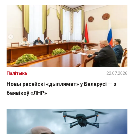
Палітыка
22.07.2026
Новы расейскі «дыплямат» у Беларусі — з
баявікоў «ЛНР»