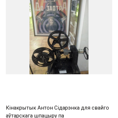
Кінакрытык Антон Сідарэнка для свайго
аўтарскага шпацыру па