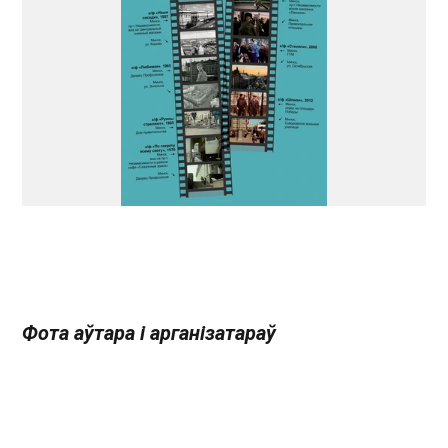
Фота аўтара і арганізатараў