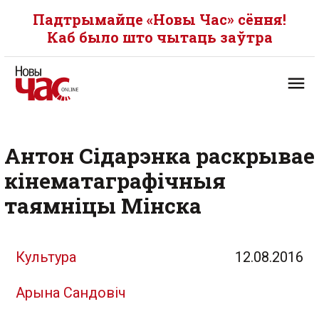
Падтрымайце «Новы Час» сёння!
Каб было што чытаць заўтра
Антон Сідарэнка раскрывае
кінематаграфічныя
таямніцы Мінска
Культура
12.08.2016
Арына Сандовіч