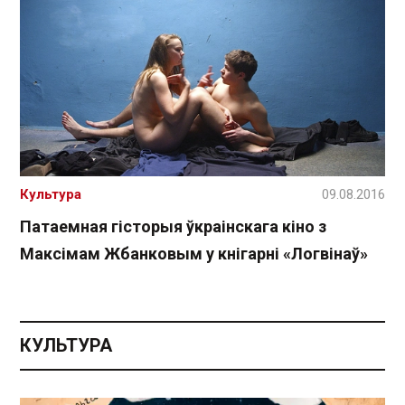
Культура
09.08.2016
Патаемная гісторыя ўкраінскага кіно з
Максімам Жбанковым у кнігарні «Логвінаў»
КУЛЬТУРА