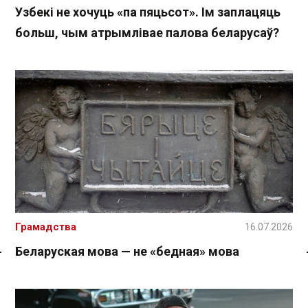
Узбекі не хочуць «па пяцьсот». Ім заплацяць
больш, чым атрымлівае палова беларусаў?
Грамадства
16.07.2026
Беларуская мова — не «бедная» мова
Спасылка без VPN