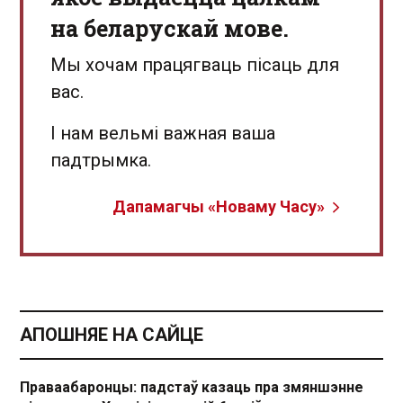
на беларускай мове.
Мы хочам працягваць пісаць для
вас.
І нам вельмі важная ваша
падтрымка.
Дапамагчы «Новаму Часу»
АПОШНЯЕ НА САЙЦЕ
Праваабаронцы: падстаў казаць пра змяншэнне