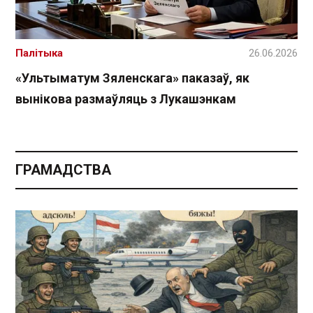
Палітыка
26.06.2026
«Ультыматум Зяленскага» паказаў, як
вынікова размаўляць з Лукашэнкам
ГРАМАДСТВА