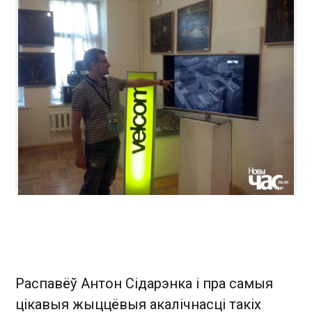
Распавёў Антон Сідарэнка і пра самыя
цікавыя жыццёвыя акалічнасці такіх