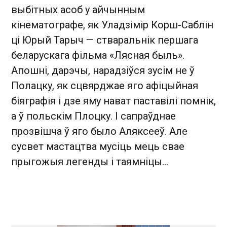
выбітных асоб у айчынным
кінематографе, як Уладзімір Корш-Саблін
ці Юрый Тарыч — стваральнік першага
беларускага фільма «Лясная быль».
Апошні, дарэчы, нарадзіўся зусім не ў
Полацку, як сцвярджае яго афіцыйная
біяграфія і дзе яму нават паставілі помнік,
а ў польскім Плоцку. І сапраўднае
прозвішча ў яго было Аляксееў. Але
сусвет мастацтва мусіць мець свае
прыгожыя легенды і таямніцы…