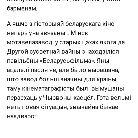
барменам.
А яшчэ з гісторыяй беларускага кіно
непарыўна звязаны… Мінскі
мотавелазавод, у старых цэхах якога да
Другой сусветнай вайны знаходзіліся
павільёны «Беларусьфільма». Яны
ацалелі пасля яе, але было вырашана,
што завод больш значны для краіны,
таму кінематаграфісты былі вымушаны
пераехаць у Чырвоны касцёл. Гэта вельмі
нетыповая сітуацыя, звычайна бывае
наадварот.