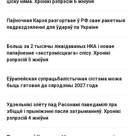
ціску няма. Хронікі рэпрэсій 6 жніўня
Паўночная Карэя разгортвае ў РФ свае ракетныя
падраздзяленні для ўдараў па Украіне
Больш за 2 тысячы ліквідаваных НКА і новае
папаўненне «экстрэмісцкага» спісу. Хронікі
рэпрэсій 5 жніўня
Еўрапейская супрацьбалістычная сістэма можа
быць гатовая да сярэдзіны 2027 года
Удзельнікі злёту пад Расонамі паведамілі пра
збіццё і прыніжэнні пасля затрыманняў. Хронікі
рэпрэсій 4 жніўня