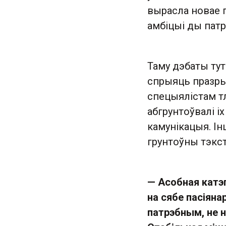
вырасла новае 
амбіцыі ды патр
Таму дэбаты ту
спрыяць празры
спецыялістам тл
абгрунтоўвалі і
камунікацыя. Ін
грунтоўны тэкст 
— Асобная катэ
на сябе пасіяна
патрэбным, не 