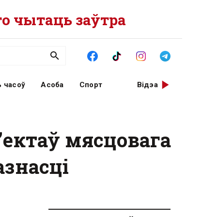
о чытаць заўтра
 часоў
Асоба
Спорт
Відэа
’ектаў мясцовага
азнасці