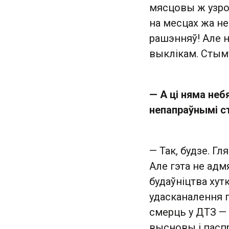
мясцовы ж узров
на месцах жа н
рашэнняў! Але н
выклікам. Стыму
— А ці няма неб
непапраўнымі с
— Так, будзе. Г
Але гэта не адм
будаўніцтва хут
удасканалення 
смерць у ДТЗ — 
высновы і пасп