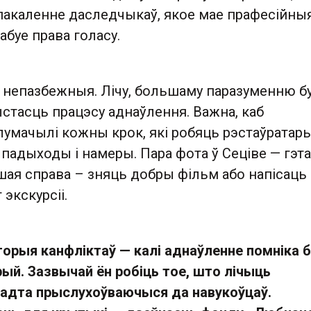
пакаленне даследчыкаў, якое мае прафесійны
абуе права голасу.
т непазбежныя. Лічу, большаму паразуменню б
стасць працэсу аднаўлення. Важна, каб
умачылі кожны крок, які робяць рэстаўратары
х падыходы і намеры. Пара фота ў Сеціве — гэта
шая справа – зняць добры фільм або напісаць
экскурсіі.
горыя канфліктаў — калі аднаўленне помніка 
рый. Зазвычай ён робіць тое, што лічыць
надта прыслухоўваючыся да навукоўцаў.