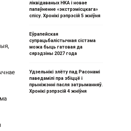
ліквідаваных НКА і новае
папаўненне «экстрэмісцкага»
спісу. Хронікі рэпрэсій 5 жніўня
Еўрапейская
супрацьбалістычная сістэма
цыя,
можа быць гатовая да
сярэдзіны 2027 года
ычнае
Удзельнікі злёту пад Расонамі
паведамілі пра збіццё і
прыніжэнні пасля затрыманняў.
Хронікі рэпрэсій 4 жніўня
ама
й