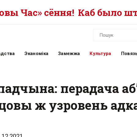
вы Час» сёння!
Каб было шт
адства
Эканоміка
Замежжа
Культура
Повязь
падчына: перадача аб
цовы ж узровень адк
.12.2021