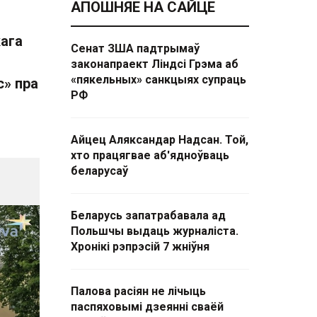
АПОШНЯЕ НА САЙЦЕ
кага
Сенат ЗША падтрымаў
законапраект Ліндсі Грэма аб
«пякельных» санкцыях супраць
с» пра
РФ
Айцец Аляксандар Надсан. Той,
хто працягвае аб'ядноўваць
беларусаў
Беларусь запатрабавала ад
Польшчы выдаць журналіста.
Хронікі рэпрэсій 7 жніўня
Палова расіян не лічыць
паспяховымі дзеянні сваёй