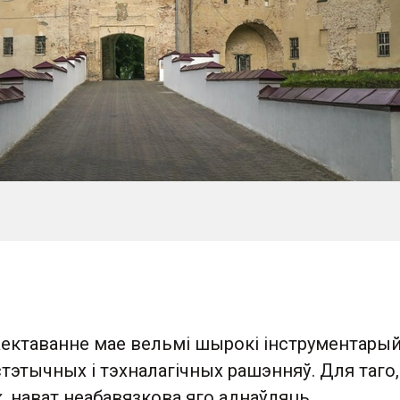
аектаванне мае вельмі шырокі інструментарый
этычных і тэхналагічных рашэнняў. Для таго,
, нават неабавязкова яго аднаўляць.