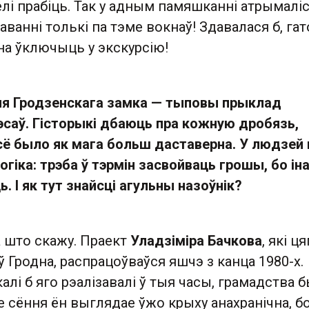
лі прабіць. Так у адным памяшканні атрымалі
ванні толькі па тэме вокнаў! Здавалася б, га
на ўключыць у экскурсію!
я Гродзенскага замка — тыповы прыклад
эсаў. Гісторыкі дбаюць пра кожную дробязь,
усё было як мага больш даставерна. У людзей
огіка: трэба ў тэрмін засвойваць грошы, бо іна
. І як тут знайсці агульны назоўнік?
а што скажу. Праект
Уладзіміра Бачкова
, які ц
ў Гродна, распрацоўваўся яшчэ з канца 1980-х.
алі б яго рэалізавалі ў тыя часы, грамадства 
ле сёння ён выглядае ўжо крыху анахранічна, б