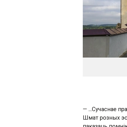
— …Сучаснае пр
Шмат розных эст
паказаць помнік