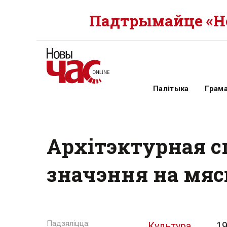
Падтрымайце «Но
Палітыка
Грам
Архітэктурная с
значэння на мяс
Культура
19