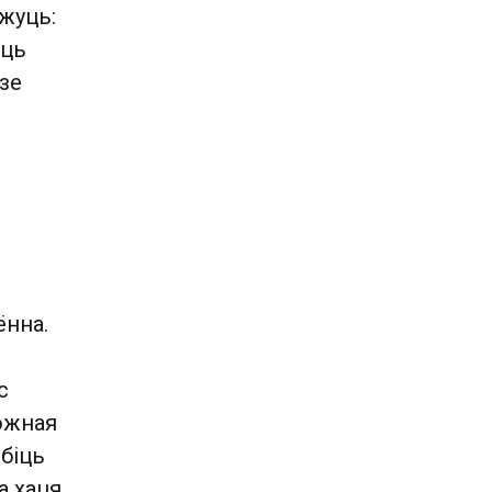
жуць:
юць
зе
ённа.
с
ожная
обіць
а хаця