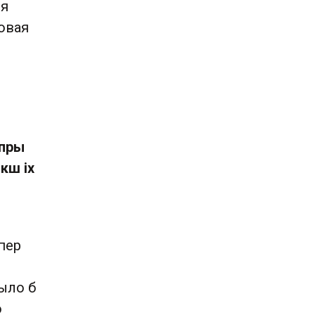
ся
товая
 пры
кш іх
япер
было б
о