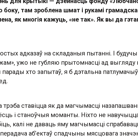
энь для крытыкі — дзейнасць фонду «Любчанс
о боку, там зроблена шмат і рукамі грамадскас
ена, як многія кажуць, «не так». Як вы да гэта
остых адказаў на складаныя пытанні. І будучы
ажам», ужо не губляю прытомнасці ад выгляду 
й парады хто запытаў, я б дэтальна патлумачыў
ед.
а трэба ставіцца як да магчымасці назапашван
 ёсць і станоўчыя моманты. Ніхто не навучыцц
іць, калі не даваць яму магчымасці спрабавац
о перадача аб’ектаў спадчыны мясцовага значэ