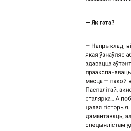
— Як гэта?
— Напрыклад, ві
якая ўзнаўляе а
здавацца аўтэнт
праэкспанаваць
месца — пакой 
Паспалітай, акн
сталярка… А поб
цэлая гісторыя.
дэмантаваць, ал
спецыялістам уд