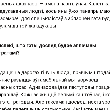
ень адказнасці — змена пазітыўная. Калегі ка
еадукаваныя людзі, вось яны ўжо панапрыма
асамрэч для спецыялістаў з абласцей гэта буд
лам да той жа адукацыі.
яспекі, што гэты досвед будзе аплачаны
тратамі?
лядзіце: на дарогах гінуць людзі, прычым штодз
яняе развіцця аўтамабільнай вытворчасці і
касных трас. Адначасова ідзе паступовы працэ
правілаў. Кожнае жыццё вельмі каштоўнае, і к
гэта трагедыя. Але таксама і досвед: нехта зр
рабуе палепшыць статыстыку. Калі атрымаецц