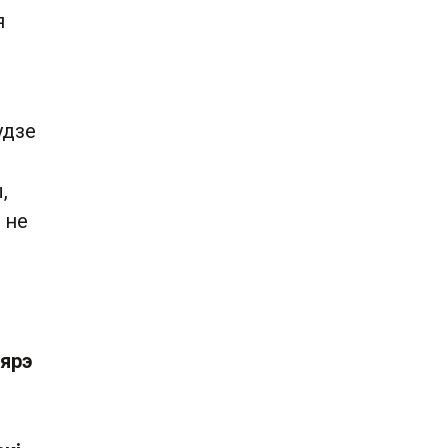
я
удзе
,
 не
бярэ