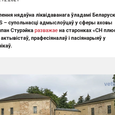
ення нядаўна ліквідаванага ўладамі Беларус
S – супольнасці адмыслоўцаў у сферы аховы
япан Стурэйка
разважае
на старонках «СН плю
ктывістаў, прафесіяналаў і пасіянарыяў у
ікаў.