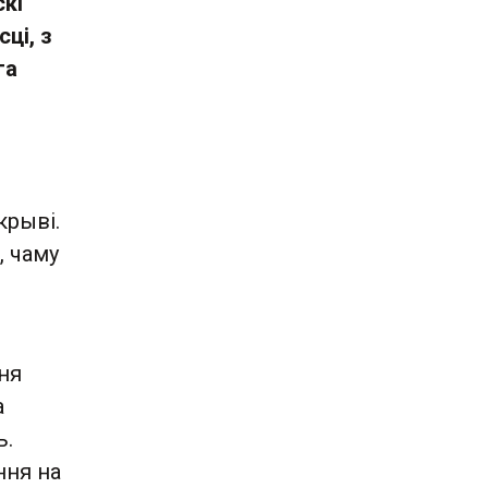
кі
ці, з
га
крыві.
, чаму
ня
а
ь.
ння на