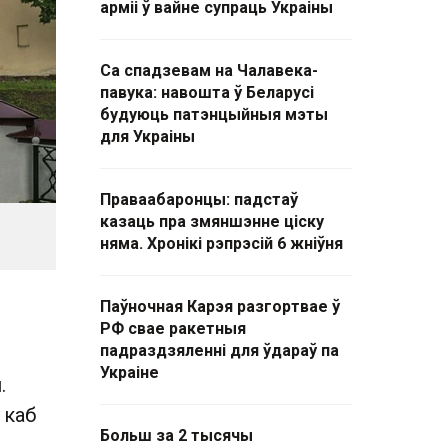
арміі ў вайне супраць Украіны
Са спадзевам на Чалавека-
павука: навошта ў Беларусі
будуюць патэнцыйныя мэты
для Украіны
Праваабаронцы: падстаў
казаць пра змяншэнне ціску
няма. Хронікі рэпрэсій 6 жніўня
Паўночная Карэя разгортвае ў
РФ свае ракетныя
падраздзяленні для ўдараў па
Украіне
.
 каб
Больш за 2 тысячы