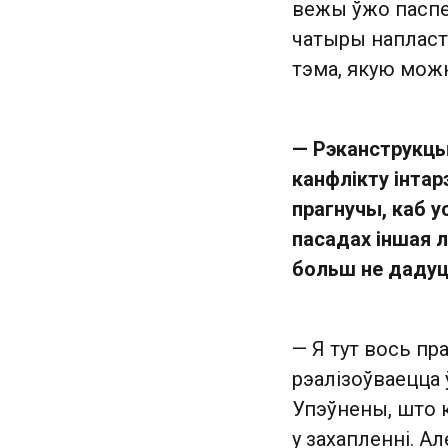
вежы ўжо паспе
чатыры напласта
тэма, якую мож
— Рэканструкцы
канфлікту інтар
прагнучы, каб 
пасадах іншая л
больш не дадуць
— Я тут вось пр
рэалізоўваецца 
Упэўнены, што к
у захапленні. А