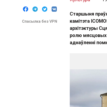
Старшыня праўл
камітэта ICOMO
Спасылка без VPN
архітэктуры Сц
ролю мясцовых а
аднаўленні помн