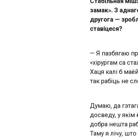
Стабільная міш
замак». З аднаг
другога — зробл
ставіцеся?
— Я пазбягаю пр
«хірургам са ст
Хаця калі б маё
так рабіць не сл
Думаю, да гэтаг
досведу, у якім
добра нешта раб
Таму я лічу, шт