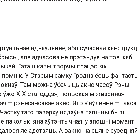
ртуальнае аднаўленне, або сучасная канструк
брысы, але адчасова не прэтэндуе на тое, каб
ыкай. Гэта цікавы творчы працэс: як
 помнік. У Старым замку Гродна ёсць фантаст
вокнаў. Там можна ўбачыць акно часоў Рэчы
о ўжо ХІХ стагоддзя, польская міжваенная
ач — рэнесансавае акно. Яго з’яўленне — такс
 Частку таго паверху нядаўна павінны былі
е паколькі яна аўтэнтычная, у апошні момант
алося яе адстаяць. А вакно на сцяне суседня