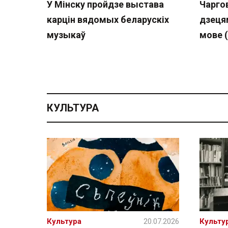
У Мінску пройдзе выстава
Чарго
карцін вядомых беларускіх
дзеця
музыкаў
мове 
КУЛЬТУРА
Культура
20.07.2026
Культу