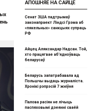
АПОШНЯЕ НА САЙЦЕ
ных
Сенат ЗША падтрымаў
ень
законапраект Ліндсі Грэма аб
«пякельных» санкцыях супраць
РФ
Айцец Аляксандар Надсан. Той,
хто працягвае аб'ядноўваць
беларусаў
Беларусь запатрабавала ад
Польшчы выдаць журналіста.
Хронікі рэпрэсій 7 жніўня
Палова расіян не лічыць
паспяховымі дзеянні сваёй