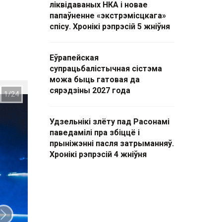
ліквідаваных НКА і новае
папаўненне «экстрэмісцкага»
спісу. Хронікі рэпрэсій 5 жніўня
Еўрапейская
супрацьбалістычная сістэма
можа быць гатовая да
сярэдзіны 2027 года
Удзельнікі злёту пад Расонамі
паведамілі пра збіццё і
прыніжэнні пасля затрыманняў.
Хронікі рэпрэсій 4 жніўня
Наступны слайд