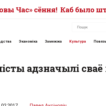
вы Час» сёння!
Каб было шт
адства
Эканоміка
Замежжа
Культура
Повязь
лісты адзначылі сва
.02.2017
Павел Аксіновіч