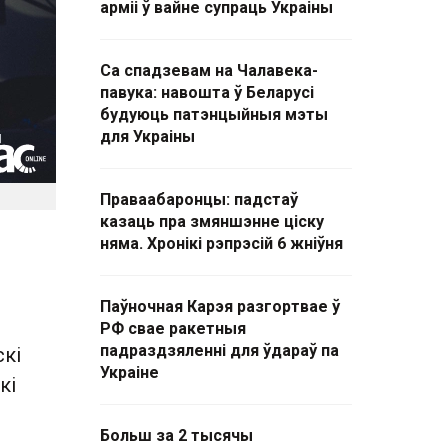
арміі ў вайне супраць Украіны
Са спадзевам на Чалавека-
павука: навошта ў Беларусі
будуюць патэнцыйныя мэты
для Украіны
Праваабаронцы: падстаў
казаць пра змяншэнне ціску
няма. Хронікі рэпрэсій 6 жніўня
Паўночная Карэя разгортвае ў
РФ свае ракетныя
падраздзяленні для ўдараў па
скі
Украіне
кі
Больш за 2 тысячы