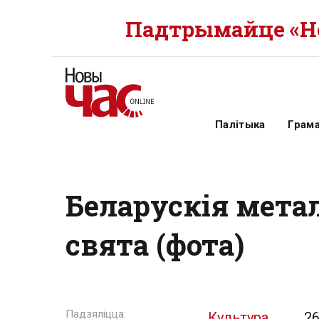
Падтрымайце «Но
Палітыка
Грам
Беларускія мета
свята (фота)
Культура
26