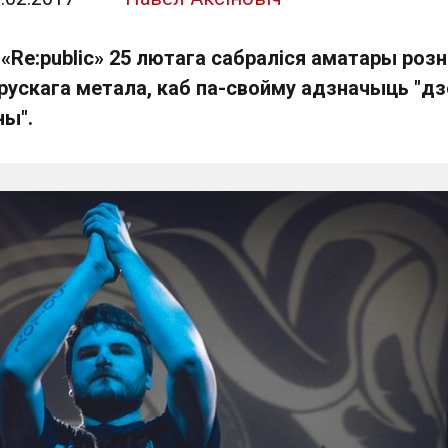
 «Re:public» 25 лютага сабраліся аматары роз
арускага метала, каб па-свойму адзначыць "дз
ы".