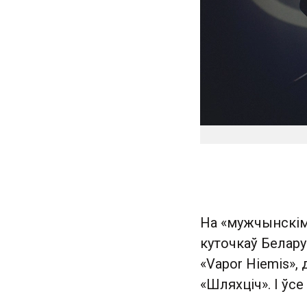
На «мужчынскім
куточкаў Беларус
«Vapor Hiemis», 
«Шляхціч». І ўс