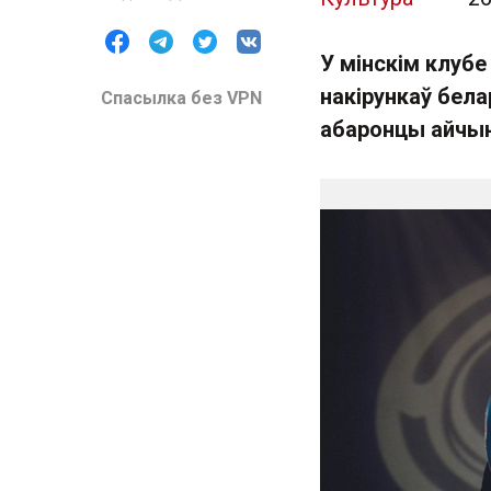
У мінскім клубе
накірункаў бел
Спасылка без VPN
абаронцы айчын