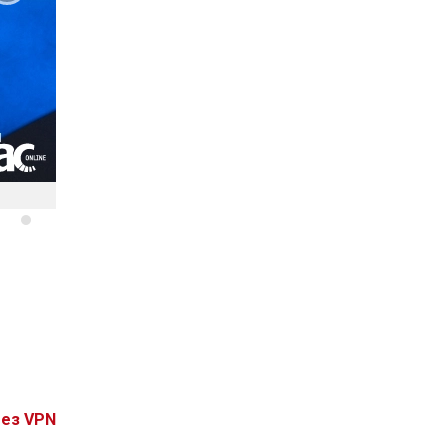
без VPN