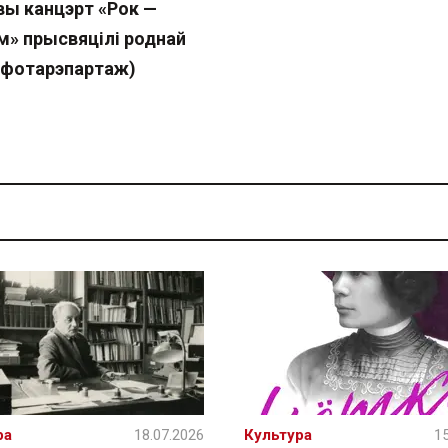
вы канцэрт «Рок —
м» прысвяцілі роднай
(фотарэпартаж)
ра
18.07.2026
Культура
15