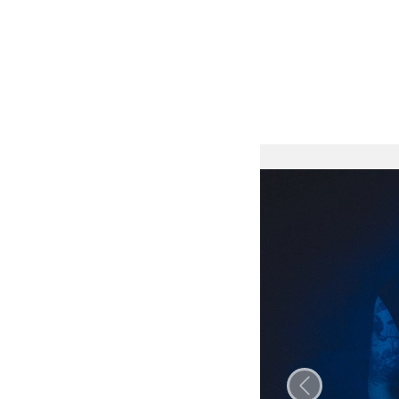
Папярэдні