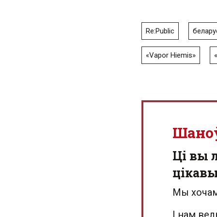
Re:Public
белару
«Vapor Hiemis»
Шано
Ці вы 
цікав
Мы хочам
І нам ве