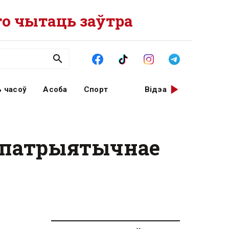
о чытаць заўтра
 часоў
Асоба
Спорт
Відэа
ё патрыятычнае