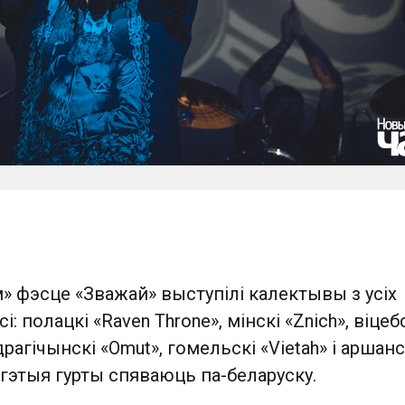
» фэсце «Зважай» выступілі калектывы з усіх
і: полацкі «Raven Throne», мінскі «Znich», віцеб
драгічынскі «Omut», гомельскі «Vietah» і аршанс
е гэтыя гурты спяваюць па-беларуску.