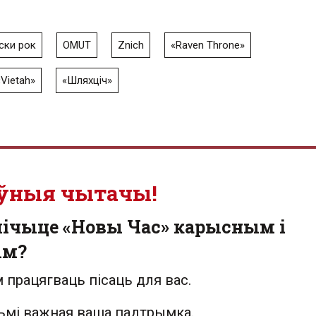
ски рок
OMUT
Znich
«Raven Throne»
«Vietah»
«Шляхціч»
ўныя чытачы!
лічыце «Новы Час» карысным і
ым?
 працягваць пісаць для вас.
льмі важная ваша падтрымка.