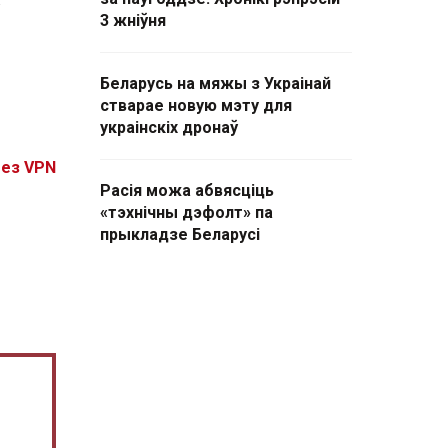
3 жніўня
Беларусь на мяжы з Украінай
стварае новую мэту для
украінскіх дронаў
без VPN
Расія можа абвясціць
«тэхнічны дэфолт» па
прыкладзе Беларусі