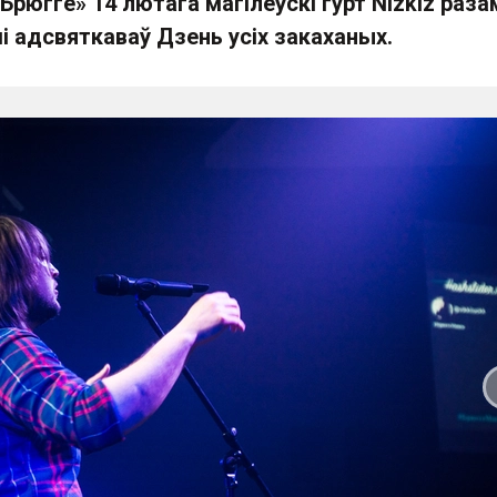
«Брюгге» 14 лютага магілёўскі гурт Nizkiz раза
і адсвяткаваў Дзень усіх закаханых.
 слайд