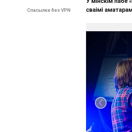
У мінскім пабе 
сваімі аматарам
Спасылка без VPN
Папярэдні