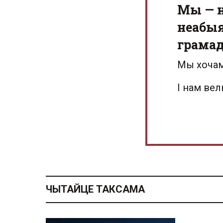
Мы — 
неабыя
грамад
Мы хочам
І нам ве
ЧЫТАЙЦЕ ТАКСАМА