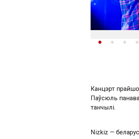
Канцэрт прайшоў
Паўсюль панавал
танчылі.
Nizkiz — белару