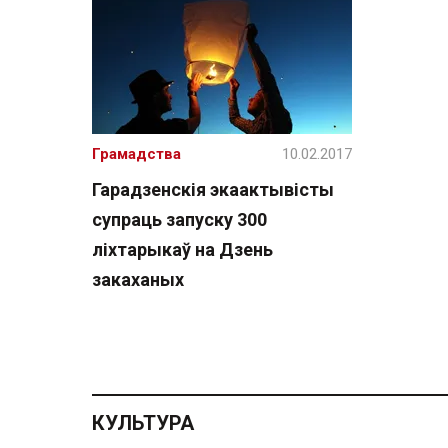
Грамадства
10.02.2017
Гарадзенскія экаактывісты
супраць запуску 300
ліхтарыкаў на Дзень
закаханых
КУЛЬТУРА