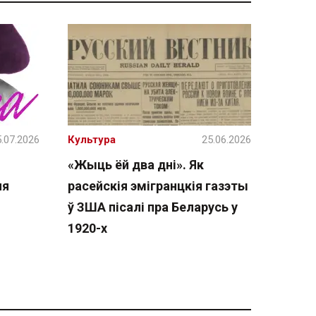
.07.2026
Культура
25.06.2026
«Жыць ёй два дні». Як
ня
расейскія эмігранцкія газэты
ў ЗША пісалі пра Беларусь у
1920-х