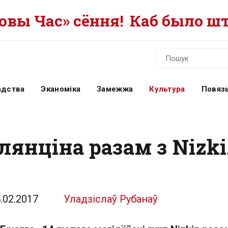
вы Час» сёння!
Каб было шт
адства
Эканоміка
Замежжа
Культура
Повязь
лянціна разам з Nizk
.02.2017
Уладзіслаў Рубанаў