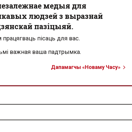
незалежнае медыя для
кавых людзей з выразнай
зянскай пазіцыяй.
 працягваць пісаць для вас.
льмі важная ваша падтрымка.
Дапамагчы «Новаму Часу»