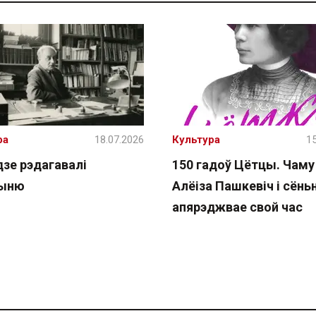
ра
18.07.2026
Культура
15
дзе рэдагавалі
150 гадоў Цётцы. Чаму
чыню
Алёіза Пашкевіч і сёнь
апярэджвае свой час