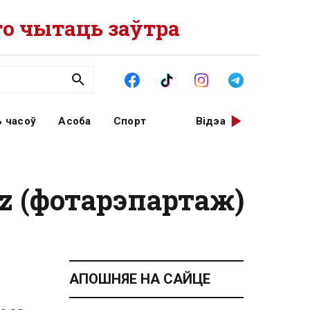
о чытаць заўтра
 часоў
Асоба
Спорт
Відэа
iz (фотарэпартаж)
АПОШНЯЕ НА САЙЦЕ