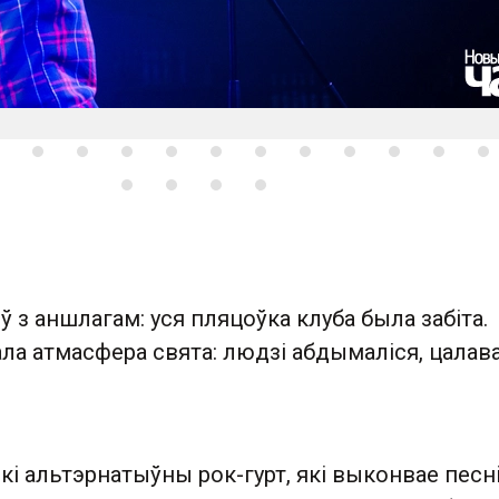
 з аншлагам: уся пляцоўка клуба была забіта.
а атмасфера свята: людзі абдымаліся, цалава
скі альтэрнатыўны рок-гурт, які выконвае песні