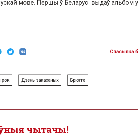
рускай мове. Першы ў Беларусі выдаў альбом у
Спасылка 
 рок
Дзень закаханых
Брюгге
ўныя чытачы!