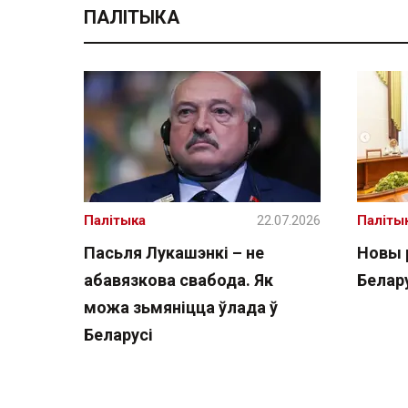
ПАЛІТЫКА
Палітыка
22.07.2026
Паліты
Пасьля Лукашэнкі – не
Новы 
абавязкова свабода. Як
Белару
можа зьмяніцца ўлада ў
Беларусі