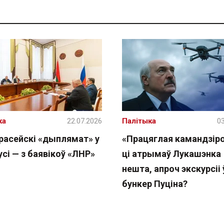
ка
22.07.2026
Палітыка
03
расейскі «дыплямат» у
«Працяглая камандзіро
сі — з баявікоў «ЛНР»
ці атрымаў Лукашэнка
нешта, апроч экскурсіі 
бункер Пуціна?