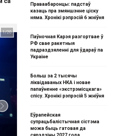
м са
Праваабаронцы: падстаў
казаць пра змяншэнне ціску
няма. Хронікі рэпрэсій 6 жніўня
Паўночная Карэя разгортвае ў
РФ свае ракетныя
падраздзяленні для ўдараў па
Украіне
Больш за 2 тысячы
ліквідаваных НКА і новае
папаўненне «экстрэмісцкага»
спісу. Хронікі рэпрэсій 5 жніўня
Наступны слайд
Еўрапейская
супрацьбалістычная сістэма
можа быць гатовая да
сярэдзіны 2027 года