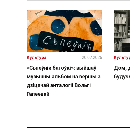
Культура
20.07.2026
Культу
«Сьпеўнік багоўкі»: выйшаў
Дом, 
музычны альбом на вершы з
буду
дзіцячай анталогіі Вольгі
Гапеевай