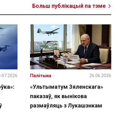
Больш публікацый па тэме
.07.2026
Палітыка
26.06.2026
ўка»:
«Ультыматум Зяленскага»
паказаў, як вынікова
ў
размаўляць з Лукашэнкам