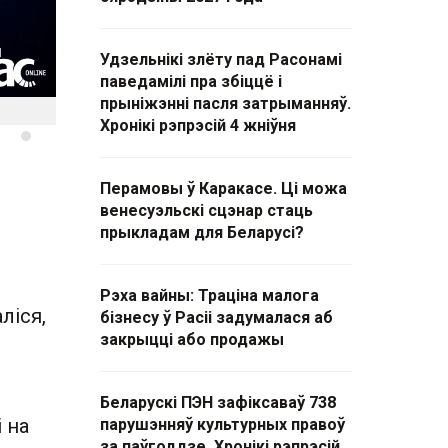
Удзельнікі злёту пад Расонамі
паведамілі пра збіццё і
прыніжэнні пасля затрыманняў.
Хронікі рэпрэсій 4 жніўня
Перамовы ў Каракасе. Ці можа
венесуэльскі сцэнар стаць
прыкладам для Беларусі?
Рэха вайны: Траціна малога
ліся,
бізнесу ў Расіі задумалася аб
закрыцці або продажы
Беларускі ПЭН зафіксаваў 738
 на
парушэнняў культурных правоў
за паўгоддзе. Хронікі рэпрэсій