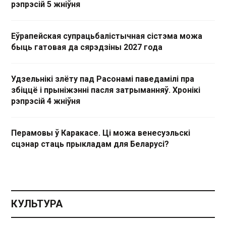
рэпрэсій 5 жніўня
Еўрапейская супрацьбалістычная сістэма можа
быць гатовая да сярэдзіны 2027 года
Удзельнікі злёту пад Расонамі паведамілі пра
збіццё і прыніжэнні пасля затрыманняў. Хронікі
рэпрэсій 4 жніўня
Перамовы ў Каракасе. Ці можа венесуэльскі
сцэнар стаць прыкладам для Беларусі?
КУЛЬТУРА