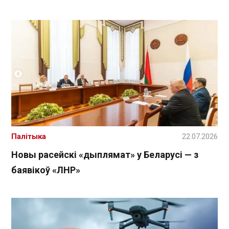
Палітыка
22.07.2026
Новы расейскі «дыплямат» у Беларусі — з
баявікоў «ЛНР»