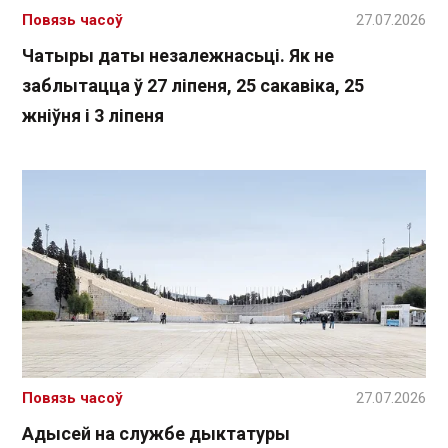
Повязь часоў
27.07.2026
Чатыры даты незалежнасьці. Як не
заблытацца ў 27 ліпеня, 25 сакавіка, 25
жніўня і 3 ліпеня
Повязь часоў
27.07.2026
Адысей на службе дыктатуры