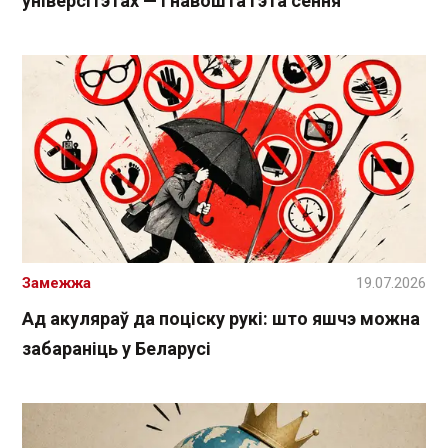
універсітэтах — і навошта гэта сёння
Замежжа
19.07.2026
Ад акуляраў да поціску рукі: што яшчэ можна
забараніць у Беларусі