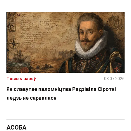
Повязь часоў
08.07.2026
Як славутае паломніцтва Радзівіла Сіроткі
ледзь не сарвалася
АСОБА