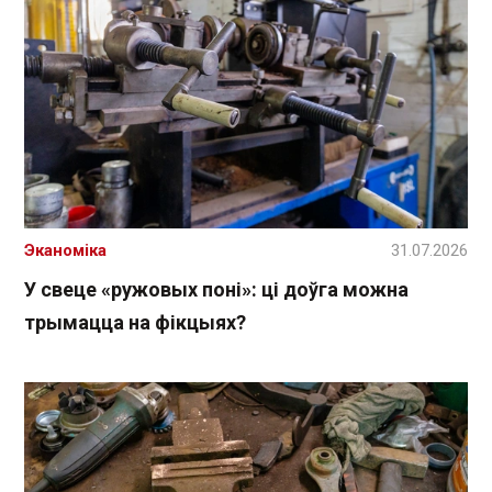
Эканоміка
31.07.2026
У свеце «ружовых поні»: ці доўга можна
трымацца на фікцыях?