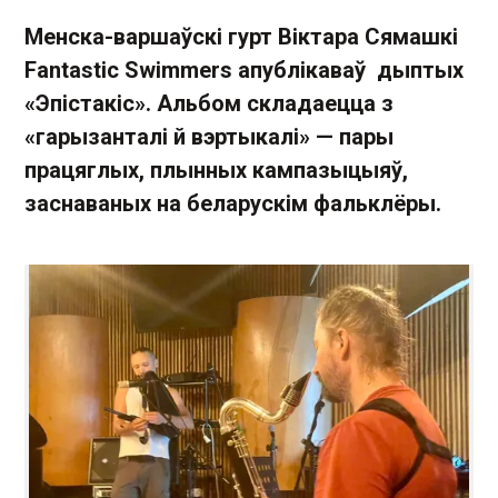
Менска-варшаўскі гурт Віктара Сямашкі
Fantastic Swimmers апублікаваў дыптых
«Эпістакіс». Альбом складаецца з
«гарызанталі й вэртыкалі» — пары
працяглых, плынных кампазыцыяў,
заснаваных на беларускім фальклёры.