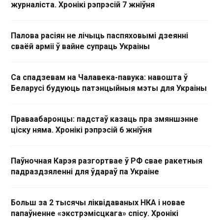
журналіста. Хронікі рэпрэсій 7 жніўня
Палова расіян не лічыць паспяховымі дзеянні
сваёй арміі ў вайне супраць Украіны
Са спадзевам на Чалавека-павука: навошта ў
Беларусі будуюць патэнцыйныя мэты для Украіны
Праваабаронцы: падстаў казаць пра змяншэнне
ціску няма. Хронікі рэпрэсій 6 жніўня
Паўночная Карэя разгортвае ў РФ свае ракетныя
падраздзяленні для ўдараў па Украіне
Больш за 2 тысячы ліквідаваных НКА і новае
папаўненне «экстрэмісцкага» спісу. Хронікі