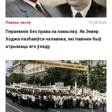
Повязь часоў
01.08.2026
Пераемнік без права на памылку. Як Энвер
Ходжа пазбавіўся чалавека, які павінен быў
атрымаць яго ўладу