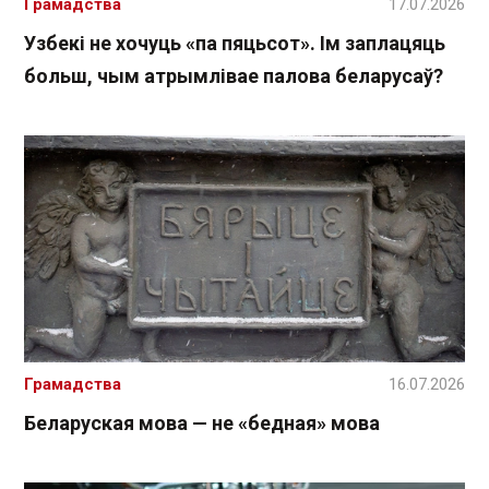
Грамадства
17.07.2026
Узбекі не хочуць «па пяцьсот». Ім заплацяць
больш, чым атрымлівае палова беларусаў?
Грамадства
16.07.2026
Беларуская мова — не «бедная» мова