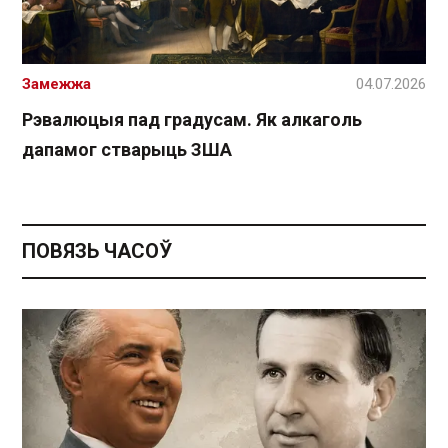
Замежжа
04.07.2026
Рэвалюцыя пад градусам. Як алкаголь
дапамог стварыць ЗША
ПОВЯЗЬ ЧАСОЎ