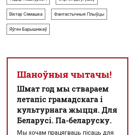
Віктар Сямашка
Фантастычныя Плыўцы
Яўген Барышнікаў
Шаноўныя чытачы!
Шмат год мы ствараем
летапіс грамадскага і
культурнага жыцця. Для
Беларусі. Па-беларуску.
Мы хочам працягваць пісаць для