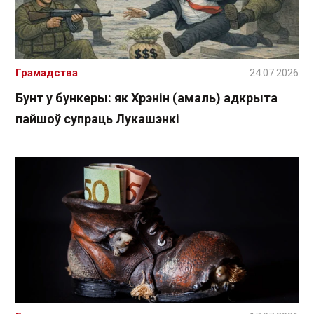
Грамадства
24.07.2026
Бунт у бункеры: як Хрэнін (амаль) адкрыта
пайшоў супраць Лукашэнкі