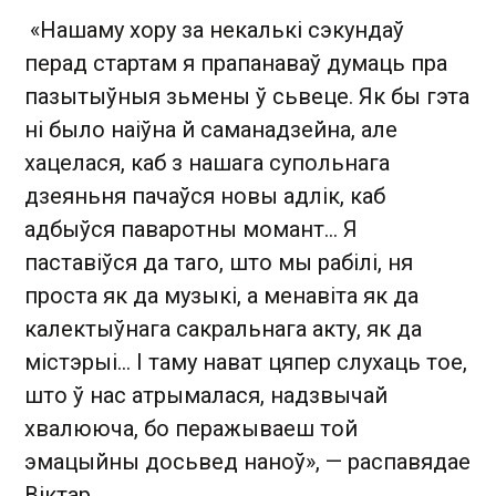
«Нашаму хору за некалькі сэкундаў
перад стартам я прапанаваў думаць пра
пазытыўныя зьмены ў сьвеце. Як бы гэта
ні было наіўна й саманадзейна, але
хацелася, каб з нашага супольнага
дзеяньня пачаўся новы адлік, каб
адбыўся паваротны момант... Я
паставіўся да таго, што мы рабілі, ня
проста як да музыкі, а менавіта як да
калектыўнага сакральнага акту, як да
містэрыі... І таму нават цяпер слухаць тое,
што ў нас атрымалася, надзвычай
хвалююча, бо перажываеш той
эмацыйны досьвед наноў», — распавядае
Віктар.