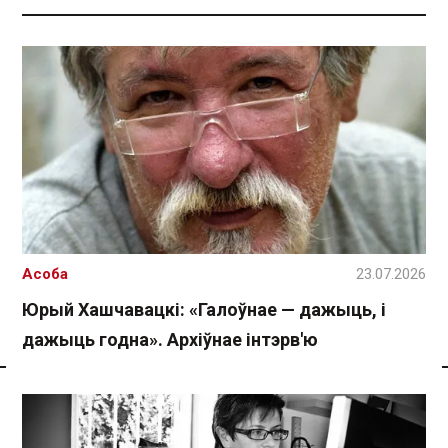
Асоба
23.07.2026
Юрый Хашчавацкі: «Галоўнае — дажыць, і
дажыць годна». Архіўнае інтэрв'ю
Спасылка без VPN