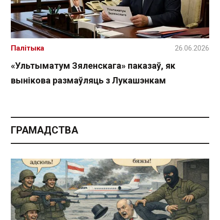
Палітыка
26.06.2026
«Ультыматум Зяленскага» паказаў, як
вынікова размаўляць з Лукашэнкам
ГРАМАДСТВА