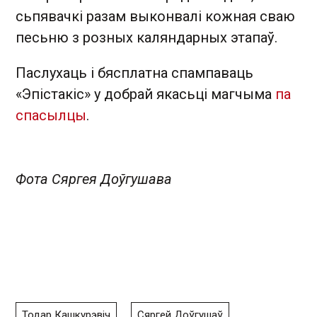
сьпявачкі разам выконвалі кожная сваю
песьню з розных каляндарных этапаў.
Паслухаць і бясплатна спампаваць
«Эпістакіс» у добрай якасьці магчыма
па
спасылцы
.
Фота Сяргея Доўгушава
Тодар Кашкурэвіч
Сяргей Доўгушаў