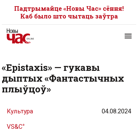
Падтрымайце «Новы Час» сёння!
Каб было што чытаць заўтра
«Epistaxis» — гукавы
дыптых «Фантастычных
плыўцоў»
Культура
04.08.2024
VS&C°