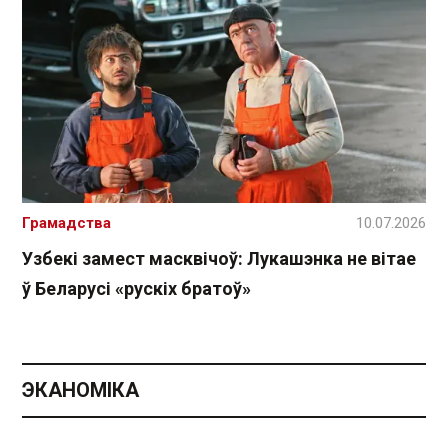
Грамадства
10.07.2026
Узбекі замест масквічоў: Лукашэнка не вітае
ў Беларусі «рускіх братоў»
ЭКАНОМІКА