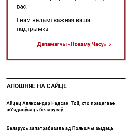
вас.
І нам вельмі важная ваша
падтрымка.
Дапамагчы «Новаму Часу»
АПОШНЯЕ НА САЙЦЕ
Айцец Аляксандар Надсан. Той, хто працягвае
аб'ядноўваць беларусаў
Беларусь запатрабавала ад Польшчы выдаць