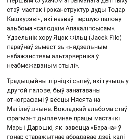
Першым слухачом атрыманага дыптыху
стаў мастак і рэканструктур дуды Тодар
Кашкурэвіч, які назваў першую палову
альбома «салодкім Апакаліпсысам».
Удзельнік хору Яцэк Фільц (Jacek Filc)
параўнаў зьмест зь «нядзельным
набажэнствам альтэрверніка ў
неабмежаваным стылі».
Традыцыйны лірніцкі сьпеў, які гучыць у
другой палове, быў занатаваны
этнографамі ў вёсцы Нясята на
Магілеўшчыне. Вокладкай альбома стаў
фрагмэнт дыплёмнае працы мастачкі
Марыі Дарошкі, які завецца «Барана» ў
гонар старажытнае абрадавае дзеі, калі