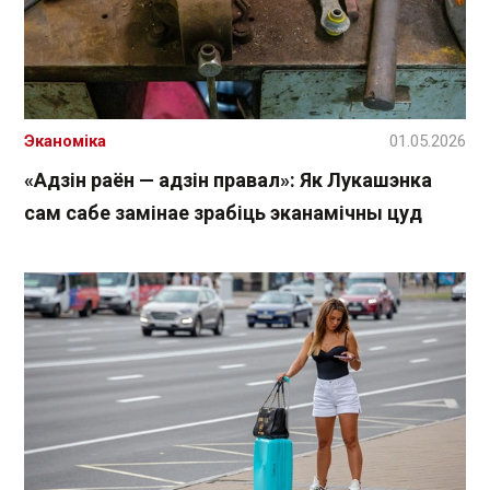
Эканоміка
01.05.2026
«Адзін раён — адзін правал»: Як Лукашэнка
сам сабе замінае зрабіць эканамічны цуд