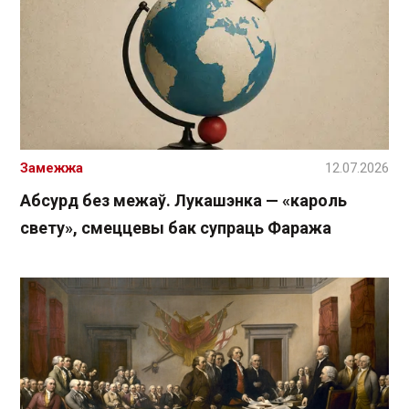
Замежжа
12.07.2026
Абсурд без межаў. Лукашэнка — «кароль
свету», смеццевы бак супраць Фаража