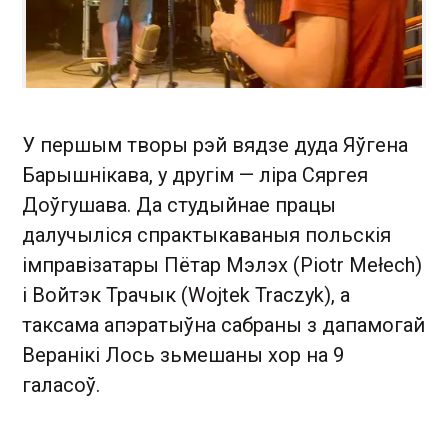
У першым творы рэй вядзе дуда Яўгена
Барышнікава, у другім — ліра Сяргея
Доўгушава. Да студыйнае працы
далучыліся спрактыкаваныя польскія
імправізатары Пётар Мэлэх (Piotr Mełech)
і Войтэк Трачык (Wojtek Traczyk), а
таксама апэратыўна сабраны з дапамогай
Веранікі Лось зьмешаны хор на 9
галасоў.