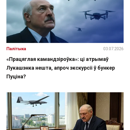
Палітыка
03.07.2026
«Працяглая камандзіроўка»: ці атрымаў
Лукашэнка нешта, апроч экскурсіі ў бункер
Пуціна?