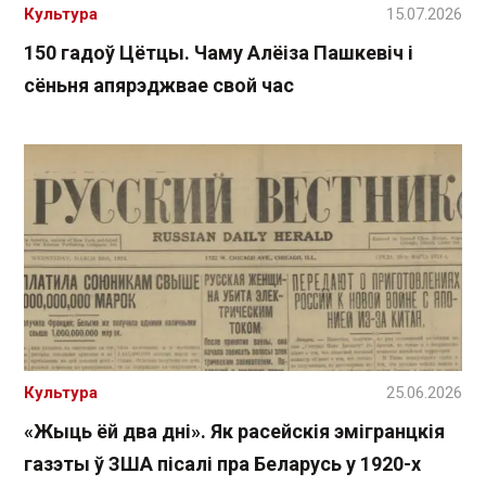
Культура
15.07.2026
150 гадоў Цётцы. Чаму Алёіза Пашкевіч і
сёньня апярэджвае свой час
Культура
25.06.2026
«Жыць ёй два дні». Як расейскія эмігранцкія
газэты ў ЗША пісалі пра Беларусь у 1920-х