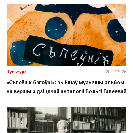
Культура
20.07.2026
«Сьпеўнік багоўкі»: выйшаў музычны альбом
на вершы з дзіцячай анталогіі Вольгі Гапеевай